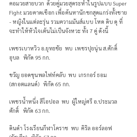
คอมวยสายบวก ด้วยคู่มวยสุดระห่ำในรูปแบบ Super
Fight มวยคาดเชือก เพื่อค้นหานักชกสุดแกร่งทั้งชาย
- หญิงในแต่ละรุ่น รวมความมันส์แบบ โหด ดิบ ดุ ที่
จะทำให้หัวใจเต้นไม่เป็นจังหวะ ทั้ง 7 คู่ ดังนี้
เพชรเบาหวิว อ.ยุทธชัย พบ เพชรปุยนุ่น ส.ศักดิ์
อุบล พิกัด 95 กก.
ขวัญ ยอดขุนพลไฟท์คลับ พบ เกรกอร์ ธอม
(สกอตแลนด์) พิกัด 65 กก.
เพชรน้ำหนึ่ง สีโอปอล พบ ผู้ใหญ่ศรี อ.ประมวล
ศักดิ์ พิกัด 63 กก.
ดินดำ โรงเรียนกีฬาโคราช พบ คิริล ออร์ลอฟ