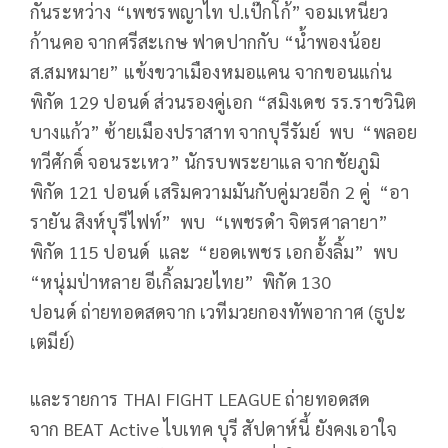
กันระหว่าง “เพชรพญาไท ป.เป๊กโก้” จอมเหนี่ยว
ก้านคอ จากศรีสะเกษ ฟาดปากกับ “น้ำพองน้อย
ส.สมหมาย” แข้งขวาเมืองหมอแคน จากขอนแก่น
พิกัด 129 ปอนด์ ส่วนรองคู่เอก “สมิงเดช รร.ราชวินิต
บางแก้ว” ซ้ายเมืองปราสาท จากบุรีรัมย์ พบ “พลอย
ทวีศักดิ์ จอนระเหว” นักรบพระยาแล จากชัยภูมิ
พิกัด 121 ปอนด์ เสริมความมันกับคู่มวยอีก 2 คู่ “อา
รายัน สิงห์บุรีไฟท์” พบ “เพชรดำ จิตรศาลายา”
พิกัด 115 ปอนด์ และ “ยอดเพชร เอกอั้งลิ้ม” พบ
“หนุ่มป่าหลาย อีเกิ้ลมวยไทย” พิกัด 130
ปอนด์ ถ่ายทอดสดจาก เวทีมวยกองทัพอากาศ (ธูปะ
เตมีย์)
และรายการ THAI FIGHT LEAGUE ถ่ายทอดสด
จาก BEAT Active ไบเทค บุรี สัปดาห์นี้ ยังคงเอาใจ