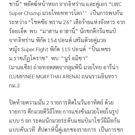
ชานี่” พยัคฆ์หน้าหยก จากอิหร่าน และคู่เอก “LWC
Super Champ มวยไทยทหารโลก’’ เป็นการพบกัน
ระหว่าง “โชคชัย พราน 26” เสือร้ายแห่งจังหาร จาก
ร้อยเอ็ด พบ “มาฮาน อาฮานี่” นักชกดีกรีแชมป์
จากอิหร่าน พิกัด 154 ปอนด์ เสริมด้วยคู่มวย
หญิง Super Fight พิกัด 115 ปอนด์ “ปิ่นเพชร
ม.ราชภัฏโคราช” พบ “นูร์ อมิชา”
(มาเลเซีย) ถ่ายทอดสดจากลุมพินี มวยไทย อารีน่า
(LUMPINEE MUAYTHAI ARENA) ถนนรามอินทรา
กม.2
ปิดท้ายความมัน 2 รายการติดในวันอาทิตย์ ด้วย
รายการ ศึกมวยดีวิถีไทย การแข่งขันมวยไทยในรูป
แบบ 5 ยก ระดมนักมวยระดับแชมป์มาโชว์ฝีมือกัน
แบบคับเวที สัปดาห์นี้คู่เอกของรายการ เป็นการชก