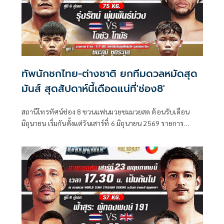
ทัพนักชกไทย-ต่างชาติ ยกทีมดวลหมัดสุด
มันส์ สุดสัปดาห์นี้เดือดแน่ที่'ช่อง8'
สถานีโทรทัศน์ช่อง 8 ชวนแฟนมวยชมมวยสด ต้อนรับเดือน
มิถุนายน เริ่มกันตั้งแต่วันเสาร์ที่ 6 มิถุนายน 2569 รายการ
มวยไทย Super Champ เวลา 17.30 น. และ วันอาทิตย์ที่ 7
มิถุนายน 2569 รายการศึกมวยดีวิถีไทย เวลา 12.30 น. ใครคือ
นักสู้เจ้าสังเวียนตัวจริง เตรียมลุ้นระทึกอัดแน่นกับเหล่านักมวย
ฝีมือดี