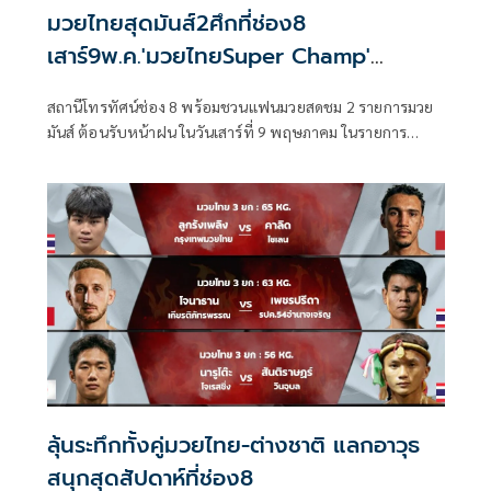
มวยไทยสุดมันส์2ศึกที่ช่อง8
เสาร์9พ.ค.'มวยไทยSuper Champ'
อาทิตย์10พ.ค.'มวยดีวิถีไทย'
สถานีโทรทัศน์ช่อง 8 พร้อมชวนแฟนมวยสดชม 2 รายการมวย
มันส์ ต้อนรับหน้าฝน ในวันเสาร์ที่ 9 พฤษภาคม ในรายการ
มวยไทย Super Champ เวลา 17.30 น. และ ในวันอาทิตย์ที่ 10
พฤษภาคม กับรายการ มวยดีวิถีไทย เวลา 12.30 น. ที่จะชวน
เหล่าแฟนมวยสนุกแบบลุ้นระทึกอัดแน่นกับเหล่านักมวยฝีมือดี
ลุ้นระทึกทั้งคู่มวยไทย-ต่างชาติ แลกอาวุธ
สนุกสุดสัปดาห์ที่ช่อง8