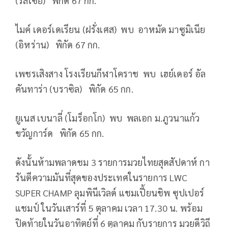
(รัสเซีย) พิกัด 67 กก.
ไมค์ เดอร์เดเรียน (ฝรั่งเศส) พบ อาหมัด มาซูมิเนีย
(อิหร่าน) พิกัด 67 กก.
เพชรเสิงสาง โรงเรียนกีฬาโคราช พบ เฮย์เดอร์ อัล
คันทาร่า (บราซิล) พิกัด 65 กก.
ยูเนส เบนาลี่ (โมร็อกโก) พบ พลเอก ม.ภูวนาแก้ว
ขวัญการ์ด พิกัด 65 กก.
ดังนั้นห้ามพลาดชม 3 รายการมวยไทยสุดสัปดาห์ กา
รันตีความมันที่สุดของประเทศในรายการ LWC
SUPER CHAMP ลุมพินีเวิลด์ แชมเปี้ยนชิพ ซุปเปอร์
แชมป์ ในวันเสาร์ที่ 5 ตุลาคม เวลา 17.30 น. พร้อม
ปิดท้ายในวันอาทิตย์ที่ 6 ตุลาคม กับรายการ มวยดีวิถี