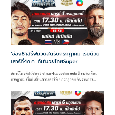
'ช่อง8'เสิร์ฟมวยสดรับกรกฎาคม เริ่มด้วย
เสาร์ที่4ก.ค. กับ'มวยไทยSuper
Champ'17.30น.
สถานีโทรทัศน์ช่อง 8 ชวนแฟนมวยชมมวยสด ต้อนรับเดือน
กรกฎาคม เริ่มกันตั้งแต่วันเสาร์ที่ 4 กรกฎาคม กับรายการ
มวยไทย Super Champ เวลา 17.30 น. และ วันอาทิตย์ที่ 5
กรกฎาคม กับรายการศึกมวยดีวิถีไทย เวลา 12.30 น. สัปดาห์นี้
จะสนุกเร้าใจแค่ไหน แฟนมวยไทยห้ามพลาด!