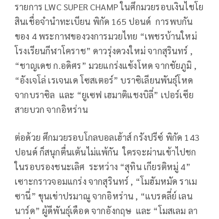
รายการ LWC SUPER CHAMP ในศึกมวยรอบเงินไชโย
สินเชื่อจำนำทะเบียน พิกัด 165 ปอนด์ การพบกัน
ของ 4 พระกาฬของวงการมวยไทย “เพชรบ้านใหม่
โรงเรียนกีฬาโคราช” ดาวรุ่งดวงใหม่ จากสุรินทร์ ,
“ชาญเดช ก.อดิศร” มวยแกร่งแข้งโหด จากชัยภูมิ ,
“อังเจโล่ เรเจนเด โซสเตอร์” บราซิเลียนพันธุ์โหด
จากบราซิล และ “ยูเซฟ เฮมาติแชงบิลี่” เปอร์เซีย
สายบวก จากอิหร่าน
ต่อด้วย ศึกมวยรอบโกลบอลเฮ้าส์ กรังปรีซ์ พิกัด 143
ปอนด์ ก็สนุกตื่นเต้นไม่แพ้กัน ใครจะผ่านเข้าไปชก
ในรอบรองชนะเลิศ ระหว่าง “สุทิน เกียรติหมู่ 4”
เซาะกราวจอมแกร่ง จากสุรินทร์ , “โมฮัมหมัด ราเม
ซานี่” ขุนเข่าปรมาณู จากอิหร่าน , “แบรดลี่ย์ เลน
นาร์ด” ผู้ดีพันธุ์เดือด จากอังกฤษ และ “โมสเลม ลา