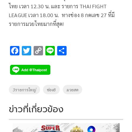
ไทย เวลา 12.30 น. และ รายการ THAI FIGHT
LEAGUE เวลา 18.00 น. ทางช่อง 8 กดเลข 27 ที่มี
รายการมวยไทยมากที่สุด!
F
T
C
Li
S
ac
wi
o
n
h
e
tt
p
e
ar
b
er
y
e
o
Li
Tags
3รายการใหญ่
ช่อง8
มวยสด
o
n
k
k
ข่าวที่เกี่ยวข้อง