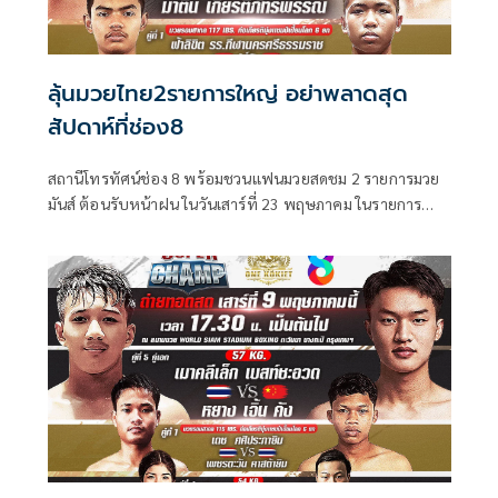
ลุ้นมวยไทย2รายการใหญ่ อย่าพลาดสุด
สัปดาห์ที่ช่อง8
สถานีโทรทัศน์ช่อง 8 พร้อมชวนแฟนมวยสดชม 2 รายการมวย
มันส์ ต้อนรับหน้าฝน ในวันเสาร์ที่ 23 พฤษภาคม ในรายการ
มวยไทย Super Champ เวลา 17.30 น. และ ในวันอาทิตย์ที่ 24
พฤษภาคม กับรายการ มวยดีวิถีไทย เวลา 12.30 น. ที่จะชวน
เหล่าแฟนมวยสนุกแบบลุ้นระทึกอัดแน่นกับเหล่านักมวยฝีมือดี