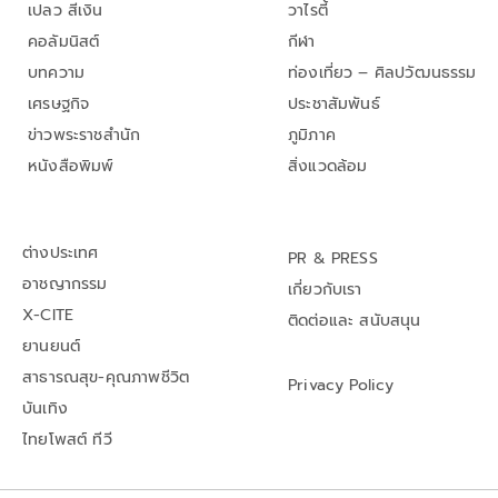
เปลว สีเงิน
วาไรตี้
คอลัมนิสต์
กีฬา
บทความ
ท่องเที่ยว – ศิลปวัฒนธรรม
เศรษฐกิจ
ประชาสัมพันธ์
ข่าวพระราชสำนัก
ภูมิภาค
หนังสือพิมพ์
สิ่งแวดล้อม
ต่างประเทศ
PR & PRESS
อาชญากรรม
เกี่ยวกับเรา
X-CITE
ติดต่อและ สนับสนุน
ยานยนต์
สาธารณสุข-คุณภาพชีวิต
Privacy Policy
บันเทิง
ไทยโพสต์ ทีวี