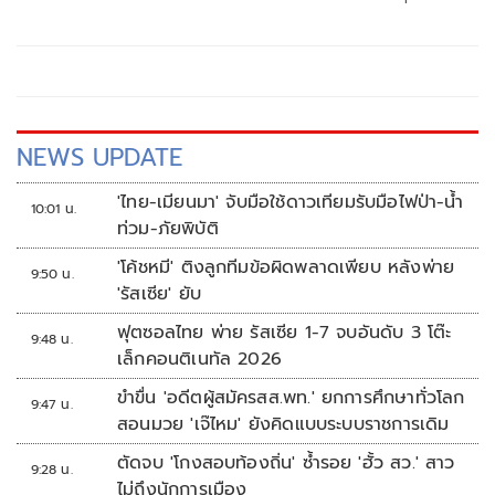
Champ เวลา 17.30 น. และในวันอาทิตย์ที่ 8 มีนาคม กับรายการ
มวยดีวิถีไทย เวลา 12.30 น. ที่จะชวนเหล่าแฟนมวยสนุกแบบ
ลุ้นระทึกอัดแน่นกับเหล่านักมวยที่ไม่ธรรมดา
NEWS UPDATE
'ไทย-เมียนมา' จับมือใช้ดาวเทียมรับมือไฟป่า-น้ำ
10:01 น.
ท่วม-ภัยพิบัติ
'โค้ชหมี' ติงลูกทีมข้อผิดพลาดเพียบ หลังพ่าย
9:50 น.
'รัสเซีย' ยับ
ฟุตซอลไทย พ่าย รัสเซีย 1-7 จบอันดับ 3 โต๊ะ
9:48 น.
เล็กคอนติเนทัล 2026
ขำขื่น 'อดีตผู้สมัครสส.พท.' ยกการศึกษาทั่วโลก
9:47 น.
สอนมวย 'เจ๊ไหม' ยังคิดแบบระบบราชการเดิม
ตัดจบ 'โกงสอบท้องถิ่น' ซ้ำรอย 'ฮั้ว สว.' สาว
9:28 น.
ไม่ถึงนักการเมือง