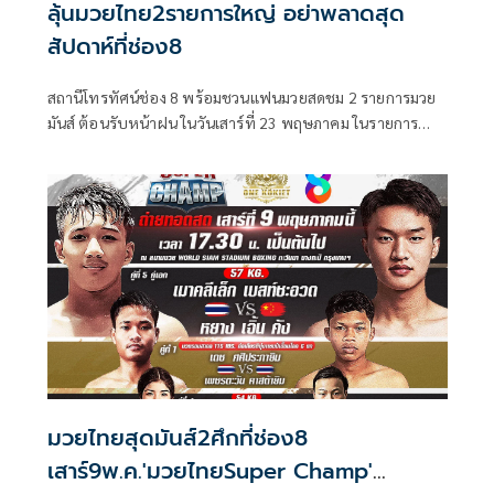
ลุ้นมวยไทย2รายการใหญ่ อย่าพลาดสุด
สัปดาห์ที่ช่อง8
สถานีโทรทัศน์ช่อง 8 พร้อมชวนแฟนมวยสดชม 2 รายการมวย
มันส์ ต้อนรับหน้าฝน ในวันเสาร์ที่ 23 พฤษภาคม ในรายการ
มวยไทย Super Champ เวลา 17.30 น. และ ในวันอาทิตย์ที่ 24
พฤษภาคม กับรายการ มวยดีวิถีไทย เวลา 12.30 น. ที่จะชวน
เหล่าแฟนมวยสนุกแบบลุ้นระทึกอัดแน่นกับเหล่านักมวยฝีมือดี
มวยไทยสุดมันส์2ศึกที่ช่อง8
เสาร์9พ.ค.'มวยไทยSuper Champ'