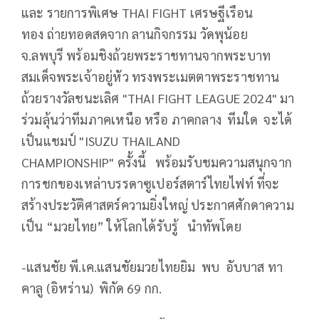
และ รายการพิเศษ THAI FIGHT เศรษฐีเรือน
ทอง ถ่ายทอดสดจาก ลานกิจกรรม วัดพุน้อย
จ.ลพบุรี พร้อมชิงถ้วยพระราชทานจากพระบาท
สมเด็จพระเจ้าอยู่หัว ทรงพระเมตตาพระราชทาน
ถ้วยรางวัลชนะเลิศ "THAI FIGHT LEAGUE 2024" มา
ร่วมลุ้นว่าทีมภาคเหนือ หรือ ภาคกลาง ทีมใด จะได้
เป็นแชมป์ "ISUZU THAILAND
CHAMPIONSHIP" ครั้งนี้ พร้อมรับชมความสนุกจาก
การชกของเหล่าบรรดาซูเปอร์สตาร์ไทยไฟท์ ที่จะ
สร้างประวัติศาสตร์ความยิ่งใหญ่ ประกาศศักดาความ
เป็น “มวยไทย” ให้โลกได้รับรู้ นำทัพโดย
-แสนชัย พี.เค.แสนชัยมวยไทยยิม พบ อับบาส ทา
คาลู (อิหร่าน) พิกัด 69 กก.