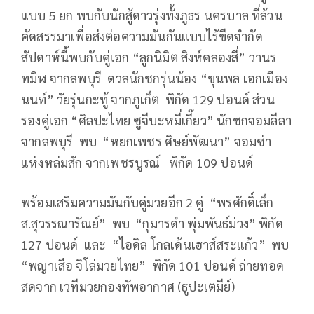
แบบ 5 ยก พบกับนักสู้ดาวรุ่งทั้งภูธร นครบาล ที่ล้วน
คัดสรรมาเพื่อส่งต่อความมันกันแบบไร้ขีดจำกัด
สัปดาห์นี้พบกับคู่เอก “ลูกนิมิต สิงห์คลองสี่” วานร
ทมิฬ จากลพบุรี ดวลนักชกรุ่นน้อง “ขุนพล เอกเมือง
นนท์” วัยรุ่นกะทู้ จากภูเก็ต พิกัด 129 ปอนด์ ส่วน
รองคู่เอก “ศิลปะไทย ซูจีบะหมี่เกี๊ยว” นักชกจอมลีลา
จากลพบุรี พบ “หยกเพชร ศิษย์พัฒนา” จอมซ่า
แห่งหล่มสัก จากเพชรบูรณ์ พิกัด 109 ปอนด์
พร้อมเสริมความมันกับคู่มวยอีก 2 คู่ “พรศักดิ์เล็ก
ส.สุวรรณารัณย์” พบ “กุมารดำ พุ่มพันธ์ม่วง” พิกัด
127 ปอนด์ และ “ไอดิล โกลเด้นเฮาส์สระแก้ว” พบ
“พญาเสือ จิโล่มวยไทย” พิกัด 101 ปอนด์ ถ่ายทอด
สดจาก เวทีมวยกองทัพอากาศ (ธูปะเตมีย์)