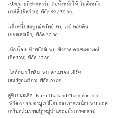
-ป.ต.ท. อภิชาตฟาร์ม ต่อน้ำหนักให้ โมฮัมหมัด
มาห์ดี้ (อิหร่าน) พิกัด 69 / 70 กก.
-เต็งหนึ่ง สมบูรณ์ทรัพย์ พบ เจย์ ทอนคิน
(ออสเตรเลีย) พิกัด 77 กก.
-น้องโอ ช.ห้าพยัคฆ์ พบ ซัจจาด คาเซมซาเดห์
(อิหร่าน) พิกัด 70 กก.
-ไลอ้อน ว.ไพลิน พบ คาเมรอน เชิร์ช
(สหรัฐอเมริกา) พิกัด 70 กก.
คู่ชิงชนะเลิศ Isuzu Thailand Championship
พิกัด 67 กก. ซามูไร สีโอปอล (ภาคเหนือ) พบ ยอด
เทวินทร์ ม.ราชภัฏหมู่บ้านจอมบึง (ภาคกลาง)