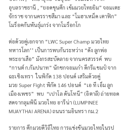
อุบลราชธานี , “ยอดขุนศึก เข้มมวยไทยยิม” จอมเตะ
จักราช จากนครราชสีมา และ “โมฮาเหม็ด เตาฟิก”
โมร็อคกันพันธุ์แกร่ง จากโมร็อกโก
ต่อด้วยคู่เอกจาก “LWC Super Champ มวยไทย
ทหารโลก’’ เป็นการพบกันระหว่าง “ดัง ลูกพ่อ
พระยาเสือ” มังกรสะบัดลาย จากนครสวรรค์ พบ
“กานต์ ก.กัมปนาท” นักชกจอมเก๋า ดีกรีแชมป์ จาก
ฉะเชิงเทรา ในพิกัด 138 ปอนด์ เสริมด้วยคู่
มวย Super Fight พิกัด 146 ปอนด์ “เอ ที เอ็ม ลูก
เมืองเพชร” พบ “เปาโล ดันโทนี” (อิตาลี) ถ่ายทอด
สดจากลุมพินี มวยไทย อารีน่า (LUMPINEE
MUAYTHAI ARENA) ถนนรามอินทรา กม.2
รายการ ศึกมวยดีวิถีไทย การแข่งขันมวยไทยในรูป