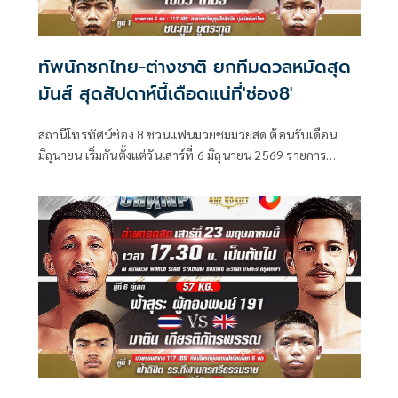
ทัพนักชกไทย-ต่างชาติ ยกทีมดวลหมัดสุด
มันส์ สุดสัปดาห์นี้เดือดแน่ที่'ช่อง8'
สถานีโทรทัศน์ช่อง 8 ชวนแฟนมวยชมมวยสด ต้อนรับเดือน
มิถุนายน เริ่มกันตั้งแต่วันเสาร์ที่ 6 มิถุนายน 2569 รายการ
มวยไทย Super Champ เวลา 17.30 น. และ วันอาทิตย์ที่ 7
มิถุนายน 2569 รายการศึกมวยดีวิถีไทย เวลา 12.30 น. ใครคือ
นักสู้เจ้าสังเวียนตัวจริง เตรียมลุ้นระทึกอัดแน่นกับเหล่านักมวย
ฝีมือดี