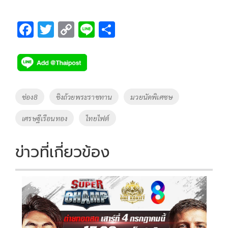
F
T
C
Li
S
ac
wi
o
n
h
e
tt
p
e
ar
b
er
y
e
o
Li
Tags
ช่อง8
ชิงถ้วยพระราชทาน
มวยนัดพิเศซษ
o
n
เศรษฐีเรือนทอง
ไทยไฟต์
k
k
ข่าวที่เกี่ยวข้อง