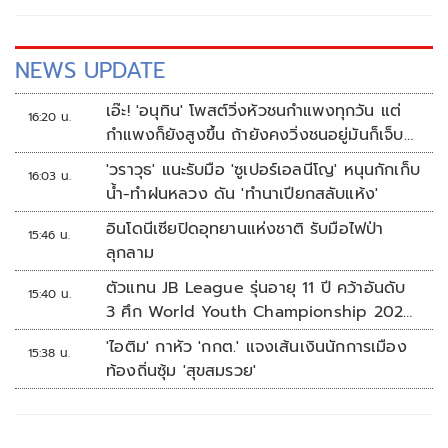
NEWS UPDATE
เอ๊ะ! 'อนุทิน' โพสต์วิ่งหัวชนกำแพงทุกวัน แต่
16:20 น.
กำแพงก็ยังสูงขึ้น ถ้ายังคงวิ่งชนอยู่มันก็เจ็บ
หัวอีก
'วราวุธ' แนะรับมือ 'ซูเปอร์เอลนีโญ' หนุนกักเก็บ
16:03 น.
น้ำ-ทำฝนหลวง ดัน 'ทำนาเปียกสลับแห้ง'
อินโดนีเซียปิดอุทยานแห่งชาติ รับมือไฟป่า
15:46 น.
ลุกลาม
ตัวแทน JB League รุ่นอายุ 11 ปี คว้าอันดับ
15:40 น.
3 ศึก World Youth Championship 2026
ที่สิงคโปร์
'ไอติม' กาหัว 'กกต.' แจงเส้นเงินนักการเมือง
15:38 น.
ท้องถิ่นซุ้ม 'สุขสมรวย'