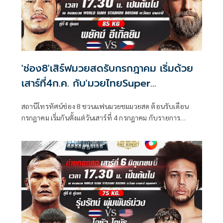
'ช่อง8'เสิร์ฟมวยสดรับกรกฎาคม เริ่มด้วย
เสาร์ที่4ก.ค. กับ'มวยไทยSuper
Champ'17.30น.
สถานีโทรทัศน์ช่อง 8 ชวนแฟนมวยชมมวยสด ต้อนรับเดือน
กรกฎาคม เริ่มกันตั้งแต่วันเสาร์ที่ 4 กรกฎาคม กับรายการ
มวยไทย Super Champ เวลา 17.30 น. และ วันอาทิตย์ที่ 5
กรกฎาคม กับรายการศึกมวยดีวิถีไทย เวลา 12.30 น. สัปดาห์นี้
จะสนุกเร้าใจแค่ไหน แฟนมวยไทยห้ามพลาด!