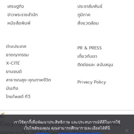
เศรษฐกิจ
ประชาสัมพันธ์
ข่าวพระราชสำนัก
ภูมิภาค
หนังสือพิมพ์
สิ่งแวดล้อม
ต่างประเทศ
PR & PRESS
อาชญากรรม
เกี่ยวกับเรา
X-CITE
ติดต่อและ สนับสนุน
ยานยนต์
สาธารณสุข-คุณภาพชีวิต
Privacy Policy
บันเทิง
ไทยโพสต์ ทีวี
Copyright© thaipost.net, All rights reserved.,
เราใช้คุกกี้เพื่อพัฒนาประสิทธิภาพ และประสบการณ์ที่ดีในการใช้
เว็บไซต์ของคุณ คุณสามารถศึกษารายละเอียดได้ที่นี่
ออกแบบเว็บ จัดทำเว็บไซต์โดย iDesign