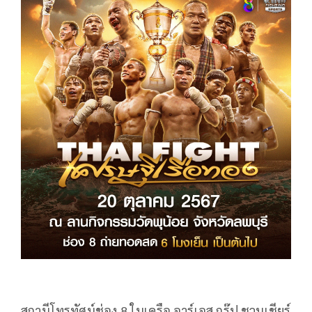
สถานีโทรทัศน์ช่อง 8 ในเครือ อาร์เอส กรุ๊ป ชวนเชียร์