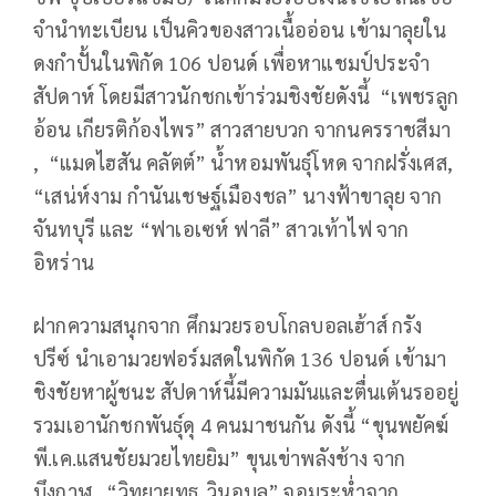
จำนำทะเบียน เป็นคิวของสาวเนื้ออ่อน เข้ามาลุยใน
ดงกำปั้นในพิกัด 106 ปอนด์ เพื่อหาแชมป์ประจำ
สัปดาห์ โดยมีสาวนักชกเข้าร่วมชิงชัยดังนี้ “เพชรลูก
อ้อน เกียรติก้องไพร” สาวสายบวก จากนครราชสีมา
, “แมดไฮสัน คลัตต์” น้ำหอมพันธุ์โหด จากฝรั่งเศส,
“เสน่ห์งาม กำนันเชษฐ์เมืองชล” นางฟ้าขาลุย จาก
จันทบุรี และ “ฟาเอเซห์ ฟาลี” สาวเท้าไฟ จาก
อิหร่าน
ฝากความสนุกจาก ศึกมวยรอบโกลบอลเฮ้าส์ กรัง
ปรีซ์ นำเอามวยฟอร์มสดในพิกัด 136 ปอนด์ เข้ามา
ชิงชัยหาผู้ชนะ สัปดาห์นี้มีความมันและตื่นเต้นรออยู่
รวมเอานักชกพันธุ์ดุ 4 คนมาชนกัน ดังนี้ “ขุนพยัคฆ์
พี.เค.แสนชัยมวยไทยยิม” ขุนเข่าพลังช้าง จาก
บึงกาฬ , “วิทยายุทธ วินอุบล” จอมระห่ำจาก