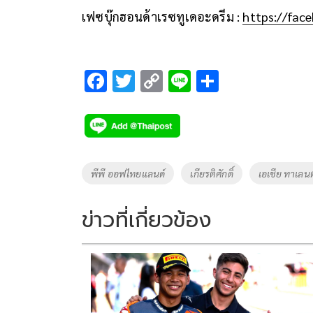
เฟซบุ๊กฮอนด้าเรซทูเดอะดรีม :
https://fa
F
T
C
Li
S
ac
wi
o
n
h
e
tt
p
e
ar
b
er
y
e
o
Li
Tags
พีพี ออฟไทยแลนด์
เกียรติศักดิ์
เอเชีย ทาเลนต
o
n
k
k
ข่าวที่เกี่ยวข้อง