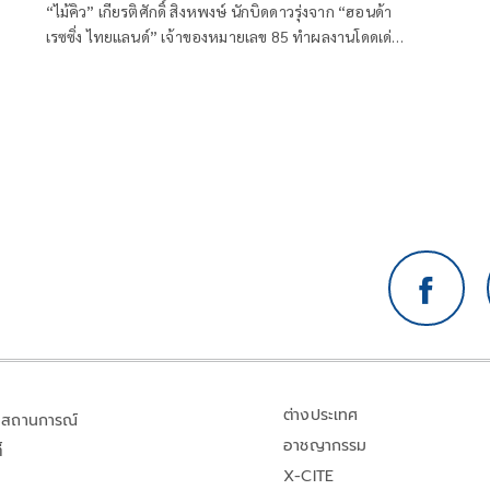
“ไม้คิว” เกียรติศักดิ์ สิงหพงษ์ นักบิดดาวรุ่งจาก “ฮอนด้า
เรซซิ่ง ไทยแลนด์” เจ้าของหมายเลข 85 ทำผลงานโดดเด่น
ต่อเนื่องในรายการเรดบูล โมโตจีพี รุกกีส์ คัพ 2026 สนาม
4 แอสเซ่น ราวด์ ที่สนามทีที เซอร์กิต แอสเซ่น ประเทศ
เนเธอร์แลนด์ ระหว่างวันที่ 26-28 มิถุนายน 2026
ต่างประเทศ
สถานการณ์
อาชญากรรม
้
X-CITE