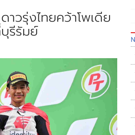
์' ดาวรุ่งไทยคว้าโพเดีย
บุรีรัมย์
N