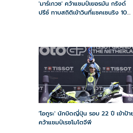
'มาร์เกวซ' คว้าแชมป์เยอรมัน กรังด์
ปรีซ์ ทาบสถิติเข้าวินที่แซคเซนริง 10
สมัย
'โอกูระ' นักบิดญี่ปุ่น รอบ 22 ปี เข้าป้า
คว้าแชมป์เรซโมโตจีพี