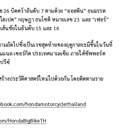
ข 26 บิดคว้าอันดับ 7 ตามด้วย “ออสติน” ธนฉรรต
 “ไฮเปค” กฤษฎา ธนโชติ หมายเลข 23 และ "เฟอร์”
าเส้นชัยในอันดับ 15 และ 16
สนามถัดไปซึ่งเป็นเรซสุดท้ายของฤดูกาลจะมีขึ้นในวันที่
ชั่นแนล เซอร์กิต ประเทศมาเลเซีย ภายใต้ซัพพอร์ต
ปรีซ์
ย สร้างประวัติศาสตร์ใหม่ไปด้วยกัน โดยติดตามราย
cebook.com/hondamotorcyclethailand
com/HondaBigBikeTH