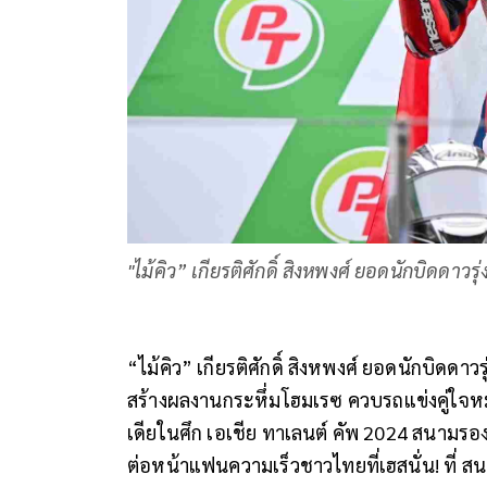
"ไม้คิว” เกียรติศักดิ์ สิงหพงศ์ ยอดนักบิดดา
“ไม้คิว” เกียรติศักดิ์ สิงหพงศ์ ยอดนักบิดด
สร้างผลงานกระหึ่มโฮมเรซ ควบรถแข่งคู่ใจห
เดียในศึก เอเชีย ทาเลนต์ คัพ 2024 สนามรองสุด
ต่อหน้าแฟนความเร็วชาวไทยที่เฮสนั่น! ที่ สนา