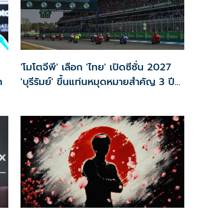
'โมโตจีพี' เลือก 'ไทย' เปิดซีซั่น 2027
ก
'บุรีรัมย์' ขึ้นแท่นหมุดหมายสำคัญ 3 ปี
ซ้อน