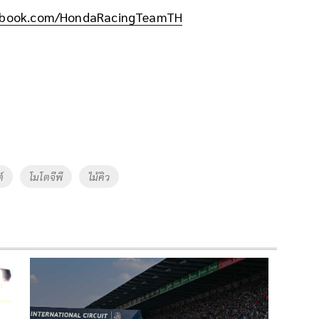
cebook.com/HondaRacingTeamTH
์
โมโตจีพี
ไม้คิว