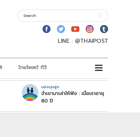
LINE : @THAIPOST
พ์
ไทยโพสต์ ทีวี
มองมุมสูง
จำเขามาเล่าให้ฟัง : เมื่อเราอายุ
80 ปี