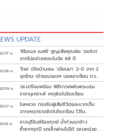
EWS UPDATE
'ลิโอเนล เมสซี' สูญเสียคุณพ่อ 'ฮอร์เก'
22:37 น.
จากไปอย่างสงบในวัย 68 ปี
'ไทย' เปิดบ้านชนะ 'เมียนมา' 2-0 จาก 2
22:26 น.
จุดโทษ เข้ารอบรองฯ บอลอาเซียน ดวล
'สิงคโปร์'
วธ.เตรียมพร้อม พิธีการศพในพระบรม
20:59 น.
ราชานุเคราะห์ เหตุยิงในโรงเรียน
ในหลวง ทรงรับผู้เสียชีวิตและบาดเจ็บ
20:27 น.
จากเหตุกราดยิงในโรงเรียน ไว้ใน
พระบรมราชานุเคราะห์
ชาวบุรีรัมย์ร้องทุกข์ น้ำท่วมนาข้าว
20:13 น.
ซ้ำซากทุกปี รถเล็กผ่านไม่ได้ วอนหน่วย