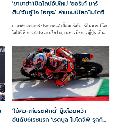
'ยามาฮ่า'เปิดไลน์อัปใหม่ 'ฮอร์เก้ มาร์
ติน'จับคู่'ไอ โอกุระ' ล่าแชมป์โลก'โมโตจี
พี'2027-28
ยามาฮ่า มอเตอร์ ประกาศแต่งตั้ง ฮอร์เก้ มาร์ติน แชมป์โลก
โมโตจีพี ชาวสเปน และ ไอ โอกุระ ดาวบิดชาวญี่ปุ่น เป็น
นักแข่งประจำทีม ยามาฮ่า แฟคตอรี โมโตจีพี สำหรับการ
แข่งขันรถจักรยานยนต์ทางเรียบชิงแชมป์โลก โมโตจีพี
ฤดูกาล 2027-2028 อย่างเป็นทางการ พร้อมประกาศเดิน
หน้าสู่ยุคใหม่ของการแข่งขัน ด้วยเป้าหมายในการพาทีม
กลับคืนสู่การลุ้นแชมป์โลกอีกครั้ง
ย
'ไม้คิว-เกียรติศักดิ์' บู๊เดือดคว้า
อันดับ6เรซแรก 'เรดบูล โมโตจีพี รุกกีส์
คัพ 2026 สนาม 4 แอสเซ่น