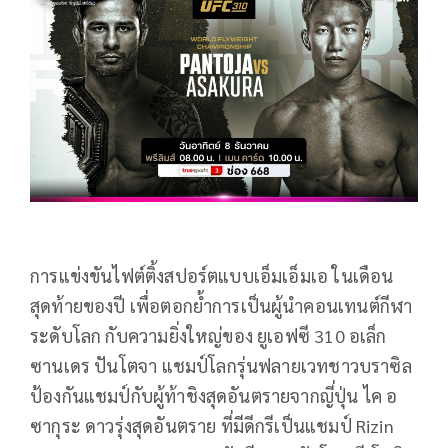
การแข่งขันไฟต์ติ้งสปอร์ตแบบเอ็มเอ็มเอ ในเดือน
สุดท้ายของปี เพื่อตอกย้ำการเป็นผู้นำคอนเทนต์กีฬา
ระดับโลก กับความยิ่งใหญ่ของ ยูเอฟซี 310 อเล็ก
ซานเดร ปันโตจา แชมป์โลกรุ่นฟลายเวทชาวบราซิล
ป้องกันแชมป์กับผู้ท้าชิงสุดอันตรายจากญี่ปุ่น ไค อ
ซากุระ ดาวรุ่งสุดอันตราย ที่มีดีกรีเป็นแชมป์ Rizin