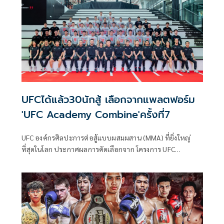
แจกแพ็กเกจทริปบินลัดฟ้าชมการแข่งขันรถสูตรหนึ่งชิงแชมป์
โลก FORMULA 1 SINGAPORE AIRLINES SINGAPORE GRAND
PRIX 2026 ณ สนาม มารีน่า เบย์ สตรีท เซอร์กิต ประเทศ
สิงคโปร์ แบบติดขอบสนาม ฟรี! จำนวน 1 รางวัล (รางวัลละ 2 ที่
นั่ง) มูลค่ารวมกว่า 215,160 บาท
UFCได้แล้ว30นักสู้ เลือกจากแพลตฟอร์ม
'UFC Academy Combine'ครั้งที่7
UFC องค์กรศิลปะการต่อสู้แบบผสมผสาน (MMA) ที่ยิ่งใหญ่
ที่สุดในโลก ประกาศผลการคัดเลือกจาก โครงการ UFC
Academy Combine ครั้งที่ 7 โดยมีนักสู้ผู้ได้รับการคัดเลือก
จำนวน 30 คน จากทั้งหมด 43 คน ที่จะได้รับทุนการศึกษาเต็ม
รูปแบบเพื่อเข้าเรียนใน UFC Academy ณ UFC PI เซี่ยงไฮ้ ซึ่ง
เป็นศูนย์ฝึก MMA ที่ใหญ่ที่สุดในโลก