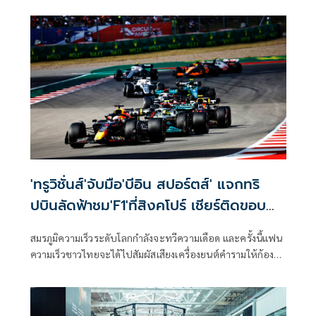
NOW) คว้าสิทธิ์ถ่ายทอดสดการแข่งขันฟุตบอลชิงแชมป์
อาเซียนอย่างเป็นทางการแต่เพียงผู้เดียวในประเทศไทย พร้อม
เปิดประสบการณ์การรับชมที่เหนือชั้นด้วยภาพและเสียงคมชัด
เต็มอิ่มไปกับบรรยากาศการแข่งขันที่แฟนบอลรอคอย
'ทรูวิชั่นส์'จับมือ'บีอิน สปอร์ตส์' แจกทริ
ปบินลัดฟ้าชม'F1'ที่สิงคโปร์ เชียร์ติดขอบ
แทร็กฟรี
สมรภูมิความเร็วระดับโลกกำลังจะทวีความเดือด และครั้งนี้แฟน
ความเร็วชาวไทยจะได้ไปสัมผัสเสียงเครื่องยนต์คำรามให้ก้องหู
ด้วยตาตัวเอง ทรูวิชั่นส์ (TrueVisions) แท็กทีมกับ บีอิน สปอร์ต
(beIN SPORTS) เจ้าของลิขสิทธิ์ถ่ายทอดสดมอเตอร์สปอร์ต
อันดับหนึ่ง จัดแคมเปญสุดเอ็กซ์คลูซีฟ เอาใจคอความเร็วขั้นสุด