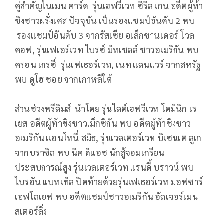
คู่สำคัญในเมน คาร์ด รุ่นเฮฟวี่เวท ซิริล เกน อดีตผู้ท้า
ชิงชาวฝรั่งเศส ปัจจุบัน เป็นรองแชมป์อันดับ 2 พบ
รองแชมป์อันดับ 3 จากรัสเซีย อเล็กซานเดอร์ โวล
คอฟ, รุ่นเฟเอร์เวท ไบรซ์ มิทเชลล์ ชาวอเมริกัน พบ
ครอน เกรซี่ รุ่นเฟเธอร์เวท, เนท แลนแวร์ จากสหรัฐ
พบ ดูโฮ ชอย จากเกาหลีใต้
ส่วนช่วงพรีลิมส์ นำโดย รุ่นไลต์เฮฟวีเวท โดมินิก เร
เยส อดีตผู้ท้าชิงชาวเม็กซิกัน พบ อดีตผู้ท้าชิงชาว
อเมริกัน แอนโทนี่ สมิธ, รุ่นเวลเตอร์เวท บิเซนเต ลูเก
จากบราซิล พบ นิค ดิแอซ นักสู้จอมเกรียน
ประสบการณ์สูง รุ่นเวลเตอร์เวท แรนดี้ บราวน์ พบ
ไบรอัน แบทเทิล ปิดท้ายด้วยรุ่นเฟเธอร์เวท มอฟซาร์
เอฟโลเยฟ พบ อดีตแชมป์ชาวอเมริกัน อัลเจอร์เมน
สเตอร์ลิ่ง