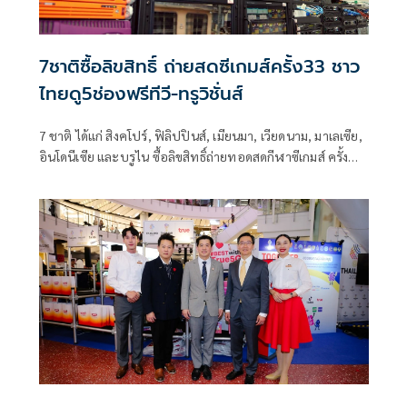
7ชาติซื้อลิขสิทธิ์ ถ่ายสดซีเกมส์ครั้ง33 ชาว
ไทยดู5ช่องฟรีทีวี-ทรูวิชั่นส์
7 ชาติ ได้แก่ สิงคโปร์, ฟิลิปปินส์, เมียนมา, เวียดนาม, มาเลเซีย,
อินโดนีเซีย และบรูไน ซื้อลิขสิทธิ์ถ่ายทอดสดกีฬาซีเกมส์ ครั้งที่
33 ส่วนแฟน ๆ ชาวไทยชมทาง 5 ช่องฟรีทีวี NBT, T Sports 7,
PPTV 36, ไทยรัฐทีวี 32 และ ONE 31 ร่วมด้วยในระบบ OTT
ทาง TrueVisions NOW