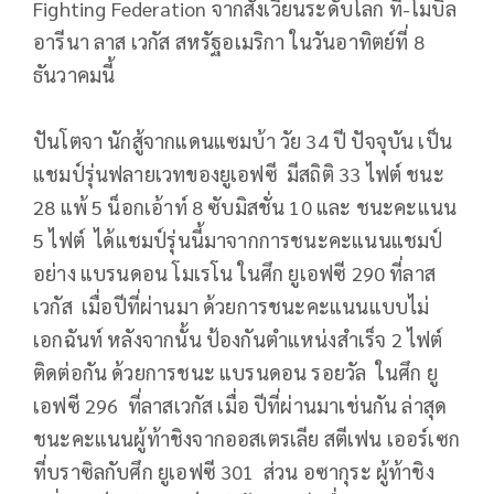
Fighting Federation จากสังเวียนระดับโลก ที-โมบิล
อารีนา ลาส เวกัส สหรัฐอเมริกา ในวันอาทิตย์ที่ 8
ธันวาคมนี้
ปันโตจา นักสู้จากแดนแซมบ้า วัย 34 ปี ปัจจุบัน เป็น
แชมป์รุ่นฟลายเวทของยูเอฟซี มีสถิติ 33 ไฟต์ ชนะ
28 แพ้ 5 น็อกเอ้าท์ 8 ซับมิสชั่น 10 และ ชนะคะแนน
5 ไฟต์ ได้แชมป์รุ่นนี้มาจากการชนะคะแนนแชมป์
อย่าง แบรนดอน โมเรโน ในศึก ยูเอฟซี 290 ที่ลาส
เวกัส เมื่อปีที่ผ่านมา ด้วยการชนะคะแนนแบบไม่
เอกฉันท์ หลังจากนั้น ป้องกันตำแหน่งสำเร็จ 2 ไฟต์
ติดต่อกัน ด้วยการชนะ แบรนดอน รอยวัล ในศึก ยู
เอฟซี 296 ที่ลาสเวกัส เมื่อ ปีที่ผ่านมาเช่นกัน ล่าสุด
ชนะคะแนนผู้ท้าชิงจากออสเตรเลีย สตีเฟน เออร์เซก
ที่บราซิลกับศึก ยูเอฟซี 301 ส่วน อซากุระ ผู้ท้าชิง