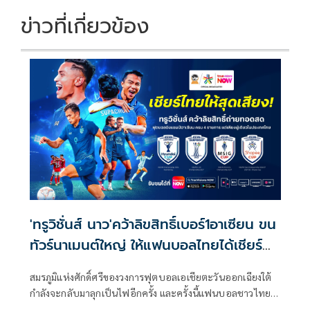
k
k
ข่าวที่เกี่ยวข้อง
'ทรูวิชั่นส์ นาว'คว้าลิขสิทธิ์เบอร์1อาเซียน ขน
ทัวร์นาเมนต์ใหญ่ ให้แฟนบอลไทยได้เชียร์
สะใจ
สมรภูมิแห่งศักดิ์ศรีของวงการฟุตบอลเอเชียตะวันออกเฉียงใต้
กำลังจะกลับมาลุกเป็นไฟอีกครั้ง และครั้งนี้แฟนบอลชาวไทย
จะไม่พลาดทุกวินาทีสำคัญ เมื่อ ทรูวิชั่นส์ นาว (TrueVisions