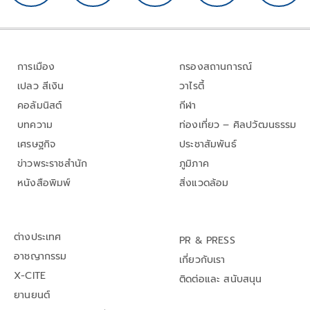
การเมือง
กรองสถานการณ์
เปลว สีเงิน
วาไรตี้
คอลัมนิสต์
กีฬา
บทความ
ท่องเที่ยว – ศิลปวัฒนธรรม
เศรษฐกิจ
ประชาสัมพันธ์
ข่าวพระราชสำนัก
ภูมิภาค
หนังสือพิมพ์
สิ่งแวดล้อม
ต่างประเทศ
PR & PRESS
อาชญากรรม
เกี่ยวกับเรา
X-CITE
ติดต่อและ สนับสนุน
ยานยนต์