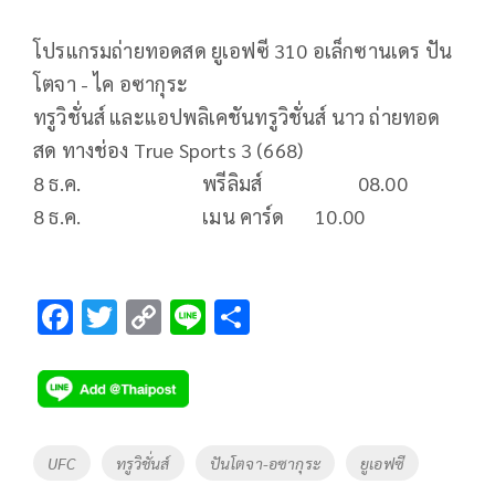
โปรแกรมถ่ายทอดสด ยูเอฟซี 310 อเล็กซานเดร ปัน
โตจา - ไค อซากุระ
ทรูวิชั่นส์ และแอปพลิเคชันทรูวิชั่นส์ นาว ถ่ายทอด
สด ทางช่อง True Sports 3 (668)
8 ธ.ค. พรีลิมส์ 08.00
8 ธ.ค. เมน คาร์ด 10.00
F
T
C
Li
S
ac
wi
o
n
h
e
tt
p
e
ar
b
er
y
e
o
Li
Tags
UFC
ทรูวิชั่นส์
ปันโตจา-อซากุระ
ยูเอฟซี
o
n