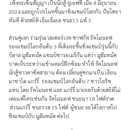
เพิ่งจะเซ็นสัญญา เป็นนักสู้ ยูเอฟซี เมื่อ 8 มิถุนายน
2024 และถูกโปรโมทขึ้นมาชิงแชมป์โลกกับ ปันโตจา
ทันที ด้วยสถิติ เอ็มเอ็มเอ ชนะ13 แพ้ 3
ส่วนคู่เอก ร่วมรุ่นเวลเตอร์เวท ชาฟกัท รัคโมนอฟ
รองแชมป์โลกอันดับ 3 ที่เดิมจะขึ้นชิงแชมป์รุ่นนี้กับ
บิลาล มูฮัมหมัด แชมป์ชาวอเมริกัน แต่ว่า มูฮัมหมัด
บาดเจ็บระหว่างเข้าแคมป์ฝึกซ้อม ทำให้ รัคโมนอฟ
นักสู้ชาวคาซัคสาถาน ต้องเปลี่ยนคู่ชกมาเป็น เอียน
มาชาโด แกร์รี่ รองแชมป์โลกอันดับ 7 ชาวไอริช
แทน โดย รัคโมนอฟ และ แกร์รี่ มาเจอกันด้วยสถิติไม่
เคยแพ้ใครเช่นกัน รัคโมนอฟ ชนะมา 18 ไฟต์รวด
ส่วนแกร์รี่ ชนะรวด 15 ไฟต์ ผู้ชนะ จะได้โอกาสไป
ชิงแชมป์กับ มูฮัมหมัด ต่อไป