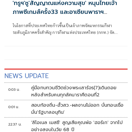
'ทรูฯ'ชู'สัญญาณแห่งความสุข' หนุนไทยเจ้า
ภาพซีเกมส์ครั้ง33 และอาเซียนพาราฯ
ครั้ง13
ในโอกาสที่ประเทศไทยก้าวขึ้นเป็นเจ้าภาพจัดมหกรรมกีฬา
ระดับภูมิภาคครั้งสำคัญ การกีฬาแห่งประเทศไทย (กกท.) จัด
งาน “Together We Rise” เพื่อเปิดตัวผู้สนับสนุนอย่างเป็น
ทางการ โดยมี ดร.ก้องศักด ยอดมณี ผู้ว่าการการกีฬาแห่ง
ประเทศไทย เป็นประธานในพิธี พร้อมด้วย คุณโอลิเวอร์ กิตติ
พงษ์ วีระเตชะ หัวหน้าคณะผู้บริหารด้านแบรนด์และมีเดีย
บมจ. ทรู คอร์ปอเรชั่น ณ ศูนย์การค้าเซ็นทรัลเวิลด์ โดยการ
แข่งขัน ซีเกมส์ ครั้งที่ 33 จะจัดขึ้นระหว่างวันที่ 9–20 ธันวาคม
NEWS UPDATE
2568 ในกรุงเทพฯ ชลบุรี และสงขลา ภายใต้แนวคิด “Green
SEA Games” และต่อด้วยการแข่งขัน อาเซียนพาราเกมส์ ครั้งที่
คู่มือทบทวนชีวิตช่วงพระเสาร์จร(7)เดินถอย
0:03 น.
13 ระหว่างวันที่ 20–26 มกราคม 2569 ที่จังหวัดนครราชสีมา
หลังสำหรับคนทุกลัคนาราศีตอนที่2
ภายใต้แนวคิด “Sustainable Paralympics” เพื่อสะท้อนความ
สอบท้องถิ่น-ฮั้วสว.-ผลงานไม่ออก บั่นทอนเชื่อ
มุ่งมั่นของไทยในการจัดการแข่งขันอย่างยั่งยืน และเสริมสร้าง
0:01 น.
มั่น'รัฐบาลอนุทิน'
มิตรภาพ ความสามัคคี รวมถึงการยกระดับมาตรฐานกีฬาสู่
ระดับสากล
'ลิโอเนล เมสซี' สูญเสียคุณพ่อ 'ฮอร์เก' จากไป
22:37 น.
อย่างสงบในวัย 68 ปี