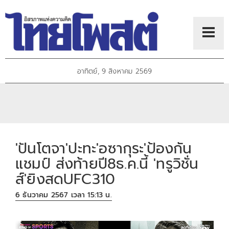
อาทิตย์, 9 สิงหาคม 2569
'ปันโตจา'ปะทะ'อซากุระ'ป้องกัน
แชมป์ ส่งท้ายปี8ธ.ค.นี้ 'ทรูวิชั่น
ส์'ยิงสดUFC310
6 ธันวาคม 2567 เวลา 15:13 น.