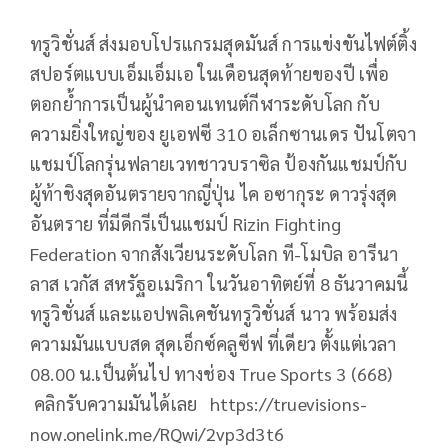
ทรูวิชั่นส์ ส่งมอบโปรแกรมสุดมันส์ การแข่งขันไฟต์ติ้ง
สปอร์ตแบบเอ็มเอ็มเอ ในเดือนสุดท้ายของปี เพื่อ
ตอกย้ำการเป็นผู้นำคอนเทนต์กีฬาระดับโลก กับ
ความยิ่งใหญ่ของ ยูเอฟซี 310 อเล็กซานเดร ปันโตจา
แชมป์โลกรุ่นฟลายเวทชาวบราซิล ป้องกันแชมป์กับ
ผู้ท้าชิงสุดอันตรายจากญี่ปุ่น ไค อซากุระ ดาวรุ่งสุด
อันตราย ที่มีดีกรีเป็นแชมป์ Rizin Fighting
Federation จากสังเวียนระดับโลก ที-โมบิล อารีนา
ลาส เวกัส สหรัฐอเมริกา ในวันอาทิตย์ที่ 8 ธันวาคมนี้
ทรูวิชั่นส์ และแอปพลิเคชันทรูวิชั่นส์ นาว พร้อมส่ง
ความมันแบบสด สุดเอ็กซ์คลูซีฟ ที่เดียว ตั้งแต่เวลา
08.00 น.เป็นต้นไป ทางช่อง True Sports 3 (668)
คลิกรับความมันได้เลย https://truevisions-
now.onelink.me/RQwi/2vp3d3t6