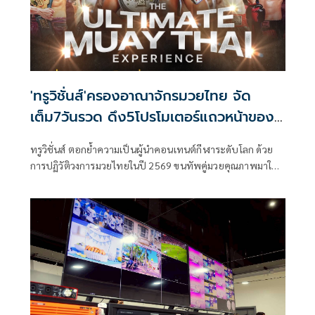
'ทรูวิชั่นส์'ครองอาณาจักรมวยไทย จัด
เต็ม7วันรวด ดึง5โปรโมเตอร์แถวหน้าของ
ไทย
ทรูวิชั่นส์ ตอกย้ำความเป็นผู้นำคอนเทนต์กีฬาระดับโลก ด้วย
การปฏิวัติวงการมวยไทยในปี 2569 ขนทัพคู่มวยคุณภาพมาให้
รับชมแบบจุใจ 7 วันต่อสัปดาห์ รวมกว่า 13 รายการใหญ่ ผ่าน
แอปพลิเคชันทรูวิชั่นส์ นาว (TrueVisions Now) และทรูวิชั่นส์
ระบบจานดาวเทียม และระบบเคเบิ้ล สร้างปรากฏการณ์ด้วย
การปฏิวัติการรับชมมวยไทยผ่านแคมเปญยักษ์ที่ขนทัพคู่มวย
คุณภาพมาให้แฟนกีฬาได้รับชมอย่างเต็มอิ่ม ตอกย้ำภาพลักษณ์
การเป็นศูนย์กลางมวยไทยที่สมบูรณ์แบบที่สุด