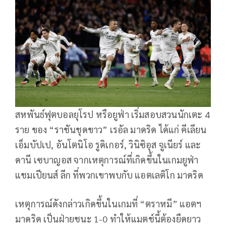
สหพันธ์ฟุตบอลยุโรป หรือยูฟ่า เริ่มสอบสวนนักเตะ 4
ราย ของ “ราชันชุดขาว” เรอัล มาดริด ได้แก่ คีเลียน
เอ็มบัปเป, อันโตนิโอ รูดิเกอร์, วินิซิอุส จูเนียร์ และ
ดานี เซบาญอส จากเหตุการณ์ที่เกิดขึ้นในเกมยูฟ่า
แชมเปียนส์ ลีก ที่พวกเขาพบกับ แอตเลติโก มาดริด
เหตุการณ์ดังกล่าวเกิดขึ้นในเกมที่ “ตราหมี” แอตฯ
มาดริด เป็นฝ่ายชนะ 1-0 ทำให้แมตช์นี้ต้องยืดยาว