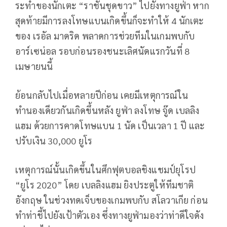
ระทำของนักเตะ “ราชันชุดขาว” ไปยังทางยูฟ่า หาก
สุดท้ายมีการลงโทษแบนเกิดขึ้นก็จะทำให้ 4 นักเตะ
ของ เรอัล มาดริด พลาดการช่วยทีมในเกมพบกับ
อาร์เซน่อล รอบก่อนรองชนะเลิศนัดแรกวันที่ 8
เมษายนนี้
ย้อนกลับไปเมื่อหลายปีก่อน เคยมีเหตุการณ์ใน
ทำนองเดียวกันเกิดขึ้นหลัง ยูฟ่า ลงโทษ จู๊ด เบลลิง
แฮม ด้วยการคาดโทษแบน 1 นัด เป็นเวลา 1 ปี และ
ปรับเงิน 30,000 ยูโร
เหตุการณ์นั้นเกิดขึ้นในศึกฟุตบอลชิงแชมป์ยุโรป
“ยูโร 2020” โดย เบลลิงแฮม ยิงประตูให้ทีมชาติ
อังกฤษ ในช่วงทดเจ็บของเกมพบกับ สโลวาเกีย ก่อน
ทำท่าชี้ไปยังเป้าตัวเอง ซึ่งทางยูฟ่ามองว่าท่าดีใจดัง