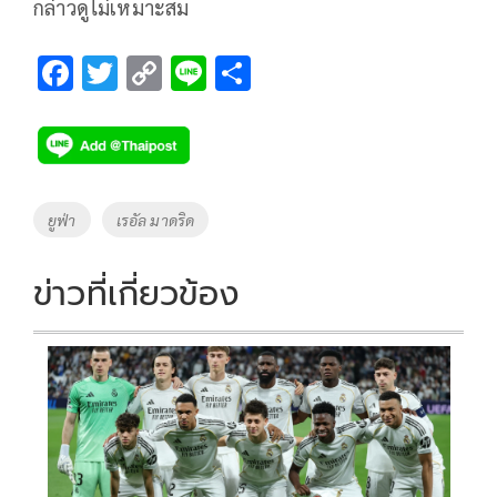
กล่าวดูไม่เหมาะสม
F
T
C
Li
S
ac
wi
o
n
h
e
tt
p
e
ar
b
er
y
e
o
Li
Tags
ยูฟ่า
เรอัล มาดริด
o
n
k
k
ข่าวที่เกี่ยวข้อง