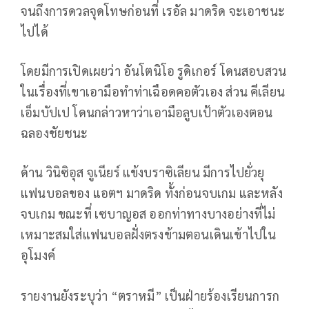
จนถึงการดวลจุดโทษก่อนที่ เรอัล มาดริด จะเอาชนะ
ไปได้
โดยมีการเปิดเผยว่า อันโตนิโอ รูดิเกอร์ โดนสอบสวน
ในเรื่องที่เขาเอามือทำท่าเฉือดคอตัวเอง ส่วน คีเลียน
เอ็มบัปเป โดนกล่าวหาว่าเอามือลูบเป้าตัวเองตอน
ฉลองชัยชนะ
ด้าน วินิซิอุส จูเนียร์ แข้งบราซิเลียน มีการไปยั่วยุ
แฟนบอลของ แอตฯ มาดริด ทั้งก่อนจบเกม และหลัง
จบเกม ขณะที่ เซบาญอส ออกท่าทางบางอย่างที่ไม่
เหมาะสมใส่แฟนบอลฝั่งตรงข้ามตอนเดินเข้าไปใน
อุโมงค์
รายงานยังระบุว่า “ตราหมี” เป็นฝ่ายร้องเรียนการก