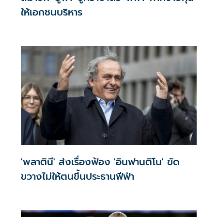
ให้เอกชนบริหาร
'พลาตินี' ส่งเรื่องฟ้อง 'อินฟานติโน' ขัด
ขวางไม่ให้ตนขึ้นประธานฟีฟ่า