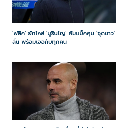
'ฟลิค' ยักไหล่ 'มูรินโญ' คัมแบ็คคุม 'ชุดขาว'
ลั่น พร้อมเจอกับทุกคน