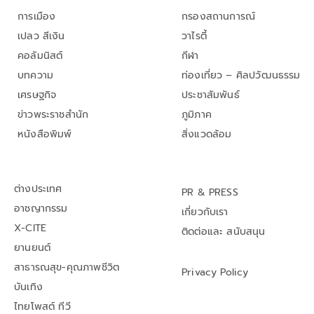
การเมือง
กรองสถานการณ์
เปลว สีเงิน
วาไรตี้
คอลัมนิสต์
กีฬา
บทความ
ท่องเที่ยว – ศิลปวัฒนธรรม
เศรษฐกิจ
ประชาสัมพันธ์
ข่าวพระราชสำนัก
ภูมิภาค
หนังสือพิมพ์
สิ่งแวดล้อม
ต่างประเทศ
PR & PRESS
อาชญากรรม
เกี่ยวกับเรา
X-CITE
ติดต่อและ สนับสนุน
ยานยนต์
สาธารณสุข-คุณภาพชีวิต
Privacy Policy
บันเทิง
ไทยโพสต์ ทีวี