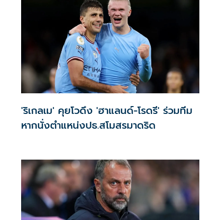
'ริเกลเม' คุยโวดึง 'ฮาแลนด์-โรดรี' ร่วมทีม
หากนั่งตำแหน่งปธ.สโมสรมาดริด