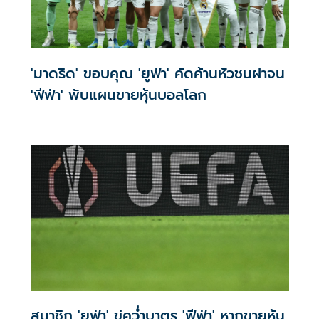
'มาดริด' ขอบคุณ 'ยูฟ่า' คัดค้านหัวชนฝาจน
'ฟีฟ่า' พับแผนขายหุ้นบอลโลก
สมาชิก 'ยูฟ่า' ขู่คว่ำบาตร 'ฟีฟ่า' หากขายหุ้น