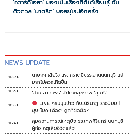
'กวาร์ดิโอลา' มองเป็นเรื่องที่ดีได้เรียนรู้ จับ
ติ้วดวล 'มาดริด' บอลยุโรปอีกครั้ง
NEWS UPDATE
นายกฯ เสียใจ เหตุกราดยิงรร.ย่านนนทบุรี แย่
11:39 น.
มากไม่ควรเกิดขึ้น
11:35 น.
'ฮาย อาภาพร' อัปเดตสุขภาพ 'สุนารี'
LIVE ครบมุมข่าว กับ..นิธินาฏ ราชนิยม |
11:35 น.
ยุบ-โยก-เดือด! ถูกที่ผิดตัว?
คุมสถานการณ์เหตุยิง รร.เทพศิรินทร์ นนทบุรี
11:24 น.
ผู้ก่อเหตุเสียชีวิตแล้ว!