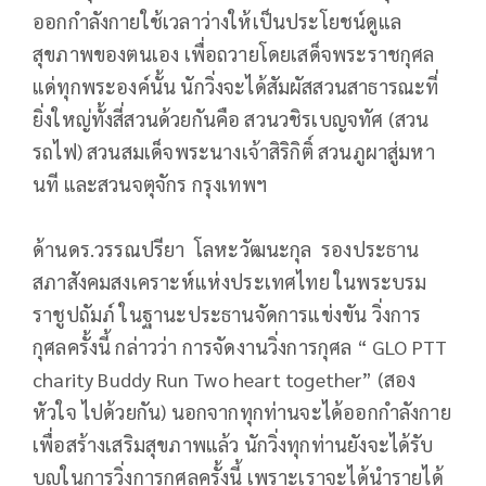
ออกกำลังกายใช้เวลาว่างให้เป็นประโยชน์ดูแล
สุขภาพของตนเอง เพื่อถวายโดยเสด็จพระราชกุศล
แด่ทุกพระองค์นั้น นักวิ่งจะได้สัมผัสสวนสาธารณะที่
ยิ่งใหญ่ทั้งสี่สวนด้วยกันคือ สวนวชิรเบญจทัศ (สวน
รถไฟ) สวนสมเด็จพระนางเจ้าสิริกิติ์ สวนภูผาสู่มหา
นที และสวนจตุจักร กรุงเทพฯ
ด้านดร.วรรณปรียา โลหะวัฒนะกุล รองประธาน
สภาสังคมสงเคราะห์แห่งประเทศไทย ในพระบรม
ราชูปถัมภ์ ในฐานะประธานจัดการแข่งขัน วิ่งการ
กุศลครั้งนี้ กล่าวว่า การจัดงานวิ่งการกุศล “ GLO PTT
charity Buddy Run Two heart together” (สอง
หัวใจ ไปด้วยกัน) นอกจากทุกท่านจะได้ออกกำลังกาย
เพื่อสร้างเสริมสุขภาพแล้ว นักวิ่งทุกท่านยังจะได้รับ
บุญในการวิ่งการกุศลครั้งนี้ เพราะเราจะได้นำรายได้