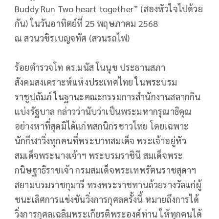
Buddy Run Two heart together” (สองหัวใจไปด้วย
กัน) ในวันอาทิตย์ที่ 25 พฤษภาคม 2568
ณ สวนวชิรเบญจทัศ (สวนรถไฟ)
ร้อยตำรวจโท ดร.มนัส โนนุช ประธานสภา
สังคมสงเคราะห์แห่งประเทศไทย ในพระบรม
ราชูปถัมภ์ ในฐานะคณะกรรมการสำนักงานสลากกิน
แบ่งรัฐบาล กล่าวว่านับว่าเป็นพระมหากรุณาธิคุณ
อย่างหาที่สุดมิได้แก่พสกนิกรชาวไทย โดยเฉพาะ
นักกีฬาวิ่งทุกคนที่พระบาทสมเด็จ พระเจ้าอยู่หัว
สมเด็จพระนางเจ้าฯ พระบรมราชินี สมเด็จพระ
กนิษฐาธิราชเจ้า กรมสมเด็จพระเทพรัตนราชสุดาฯ
สยามบรมราชกุมารี ทรงพระราชทานถ้วยรางวัลแก่ผู้
ชนะเลิศการแข่งขันวิ่งการกุศลครั้งนี้ หมายถึงการได้
วิ่งการกุศลเฉลิมพระเกียรติพระองค์ท่าน ให้ทุกคนได้