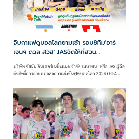
จิบกาแฟดูบอลโลกยามเช้า รอบ8ทีม'อาร์
เจนฯ ดวล สวิส' JASจัดให้ที่สวน
รถไฟ12ก.ค.นี้
บริษัท จัสมิน อินเตอร์เนชั่นแนล จำกัด (มหาชน) หรือ JAS ผู้ถือ
ลิขสิทธิ์การถ่ายทอดสดการแข่งขันฟุตบอลโลก 2026 (FIFA
World Cup 2026™) แบบเอ็กซ์คลูซีฟในประเทศไทย ร่วมกับ
แอปพลิเคชัน Monomax ภายใต้ บริษัท โมโน เน็กซ์ จำกัด
(มหาชน) หรือ MONO ชวนแฟนฟุตบอลร่วมสัมผัส
ประสบการณ์การเชียร์บอลรูปแบบใหม่ในกิจกรรม "FIFA
WORLD CUP FAN PARK THAILAND 2026 : LIVE THE GAME,
SHARE THE MOMENT” เปิดพื้นที่สีเขียวใจกลางกรุงเทพฯ ให้
แฟนบอลได้รวมพลังเชียร์ศึกฟุตบอลโลก รอบ 8 ทีมสุดท้าย
พร้อมกิจกรรมความบันเทิงและไลฟ์สไตล์สำหรับทุกคน ในวัน
อาทิตย์ที่ 12 กรกฎาคม 2569 เวลา 06.00-10.00 น. ณ สวนวชิร