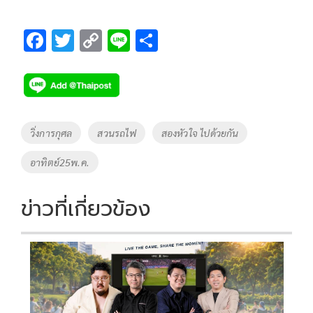
F
T
C
Li
S
ac
wi
o
n
h
e
tt
p
e
ar
b
er
y
e
o
Li
Tags
วิ่งการกุศล
สวนรถไฟ
สองหัวใจ ไปด้วยกัน
o
n
อาทิตย์25พ.ค.
k
k
ข่าวที่เกี่ยวข้อง