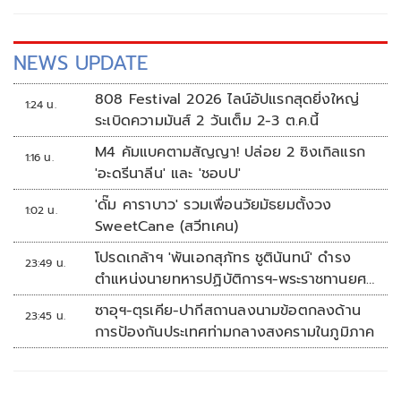
เพื่อสนับสนุนให้ผู้ป่วยเด็กและครอบครัวได้อยู่ใกล้กัน
NEWS UPDATE
808 Festival 2026 ไลน์อัปแรกสุดยิ่งใหญ่
1:24 น.
ระเบิดความมันส์ 2 วันเต็ม 2-3 ต.ค.นี้
M4 คัมแบคตามสัญญา! ปล่อย 2 ซิงเกิลแรก
1:16 น.
'อะดรีนาลีน' และ 'ชอบU'
'ดั๊ม คาราบาว' รวมเพื่อนวัยมัธยมตั้งวง
1:02 น.
SweetCane (สวีทเคน)
โปรดเกล้าฯ 'พันเอกสุภัทร ชูตินันทน์' ดำรง
23:49 น.
ตำแหน่งนายทหารปฏิบัติการฯ-พระราชทานยศ
'พลตรี'
ซาอุฯ-ตุรเคีย-ปากีสถานลงนามข้อตกลงด้าน
23:45 น.
การป้องกันประเทศท่ามกลางสงครามในภูมิภาค