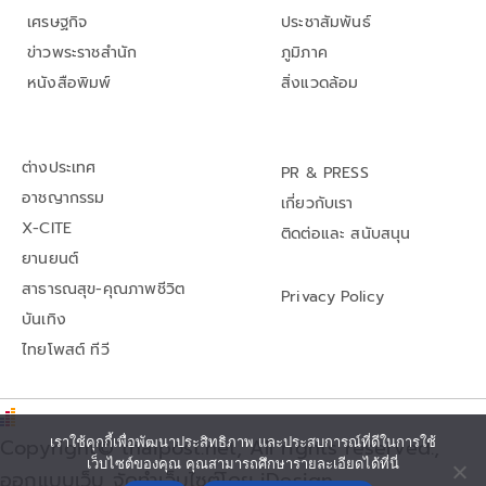
เศรษฐกิจ
ประชาสัมพันธ์
ข่าวพระราชสำนัก
ภูมิภาค
หนังสือพิมพ์
สิ่งแวดล้อม
ต่างประเทศ
PR & PRESS
อาชญากรรม
เกี่ยวกับเรา
X-CITE
ติดต่อและ สนับสนุน
ยานยนต์
สาธารณสุข-คุณภาพชีวิต
Privacy Policy
บันเทิง
ไทยโพสต์ ทีวี
เราใช้คุกกี้เพื่อพัฒนาประสิทธิภาพ และประสบการณ์ที่ดีในการใช้
Copyright© thaipost.net, All rights reserved.,
เว็บไซต์ของคุณ คุณสามารถศึกษารายละเอียดได้ที่นี่
ออกแบบเว็บ จัดทำเว็บไซต์โดย iDesign