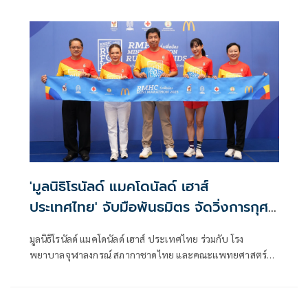
น้อง” วันที่ 29 พฤศจิกายน 2568 เวลา 5.00 – 9.00 น. ณ สวน
วชิรเบญจทัศ (สวนรถไฟ) เพื่อนำรายได้ทั้งหมดโดยไม่หักค่าใช้
จ่าย สนับสนุนการพัฒนาทักษะและการเรียนรู้นอกห้องเรียน
ของเยาวชนทั่วประเทศ
'มูลนิธิโรนัลด์ แมคโดนัลด์ เฮาส์
ประเทศไทย' จับมือพันธมิตร จัดวิ่งการกุศล
หาทุนช่วยผู้ป่วยเด็ก-ครอบครัว
มูลนิธิโรนัลด์ แมคโดนัลด์ เฮาส์ ประเทศไทย ร่วมกับ โรง
พยาบาลจุฬาลงกรณ์ สภากาชาดไทย และคณะแพทยศาสตร์
จุฬาลงกรณ์มหาวิทยาลัย เชิญชวนร่วมวิ่งการกุศล ‘RMHC Mini
Marathon Run For Kids วิ่งเพื่อน้อง 2025’ ในวันที่ 26 ตุลาคม
2568 ที่จุฬาลงกรณ์มหาวิทยาลัย ระดมทุนสนับสนุนโครงการ