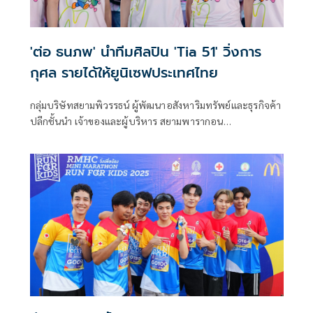
เบญจทัศ (สวนรถไฟ) บริเวณลานตัวหนอน
'ต่อ ธนภพ' นำทีมศิลปิน 'Tia 51' วิ่งการ
กุศล รายได้ให้ยูนิเซฟประเทศไทย
กลุ่มบริษัทสยามพิวรรธน์ ผู้พัฒนาอสังหาริมทรัพย์และธุรกิจค้า
ปลีกชั้นนำ เจ้าของและผู้บริหาร สยามพารากอน
สยามเซ็นเตอร์ สยามดิสคัฟเวอรี่ หนึ่งในพันธมิตรเจ้าของ
ไอคอนสยาม และสยาม พรีเมี่ยม เอาท์เล็ต กรุงเทพฯ สานต่อ
ปณิธานการขับเคลื่อนธุรกิจที่เอื้ออำนวยประโยชน์ให้กับผู้คน
ชุมชน และสังคม