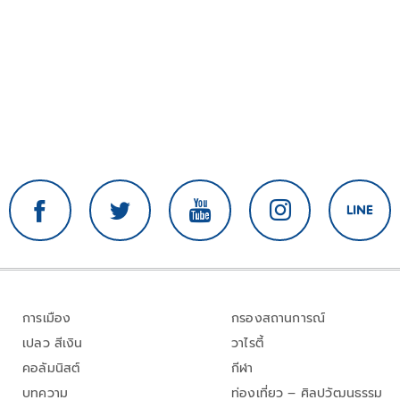
การเมือง
กรองสถานการณ์
เปลว สีเงิน
วาไรตี้
คอลัมนิสต์
กีฬา
บทความ
ท่องเที่ยว – ศิลปวัฒนธรรม