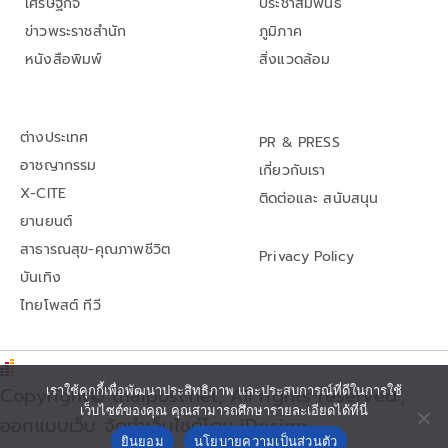
เศรษฐกิจ
ประชาสัมพันธ์
ข่าวพระราชสำนัก
ภูมิภาค
หนังสือพิมพ์
สิ่งแวดล้อม
ต่างประเทศ
PR & PRESS
อาชญากรรม
เกี่ยวกับเรา
X-CITE
ติดต่อและ สนับสนุน
ยานยนต์
สาธารณสุข-คุณภาพชีวิต
Privacy Policy
บันเทิง
ไทยโพสต์ ทีวี
เราใช้คุกกี้เพื่อพัฒนาประสิทธิภาพ และประสบการณ์ที่ดีในการใช้
Copyright© thaipost.net, All rights reserved.,
เว็บไซต์ของคุณ คุณสามารถศึกษารายละเอียดได้ที่นี่
ออกแบบเว็บ จัดทำเว็บไซต์โดย iDesign
ยินยอม
นโยบายความเป็นส่วนตัว