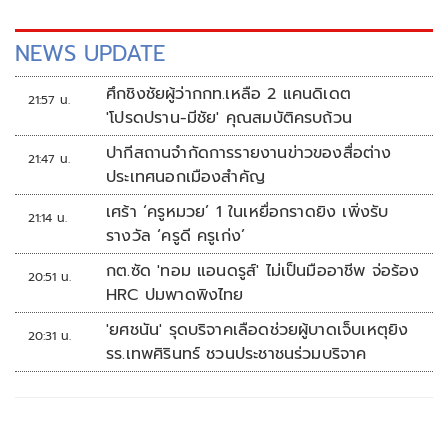
NEWS UPDATE
ศึกชิงชัยผู้ว่ากกท.เหลือ 2 แคนดิเดต
21:57 น.
'โปรดปราน-มีชัย' คุณสมบัติครบถ้วน
ปากีสถานจำกัดการรายงานข่าวของสื่อต่าง
21:47 น.
ประเทศนอกเมืองสำคัญ
เศร้า ‘ครูหมวย’ 1 ในเหยื่อกราดยิง เพิ่งรับ
21:14 น.
รางวัล ‘ครูดี ครูเก่ง’
กต.ซัด 'ทอม แอนดรูส์' ไม่เป็นมืออาชีพ จ่อร้อง
20:51 น.
HRC ปมพาดพิงไทย
'ยศชนัน' รุดบริจาคเลือดช่วยผู้บาดเจ็บเหตุยิง
20:31 น.
รร.เทพศิรินทร์ ชวนประชาชนร่วมบริจาค