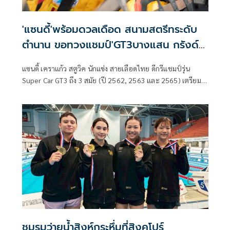
'แซนดี้'พร้อมดวลเดือด สนามสตรีทระดับ
ตำนาน ขอทวงแชมป์'GT3บางแสน กรังด์
ปรีซ์'
แซนดี้ เคราแก้ว สตูวิค นักแข่ง สายเลือดไทย ดีกรีแชมป์รุ่น
Super Car GT3 ถึง 3 สมัย (ปี 2562, 2563 และ 2565) เตรียม
พร้อมลงแข่งขันศึกความเร็วที่แฟนมอเตอร์สปอร์ตชาวไทยรอ
คอยมากที่สุดแห่งปี กับศึกบางแสน กรังด์ปรีซ์ 2569 ระหว่างวัน
ที่ 3–5 กรกฎาคม 2569 ในรุ่นใหญ่สุดของรายการ รุ่น Super Car
GT3 ประกบคู่กับทีมเมทชาวมาดากัสการ์ เอียโร่ ราซานาโกโต้
(Iaro Razanokoto) ดีกรีแชมป์รุ่น Super Car GT4 ปี 2566 ใน
รถรถหมายเลข 888 Audi R8 LMS Evo II สังกัดทีม บี-ควิก แอบ
โซลูต เรซซิ่ง (B-Quik Absolute Racing)
ชมรมว่ายน้ำสิงห์กระหึ่มที่สิงคโปร์