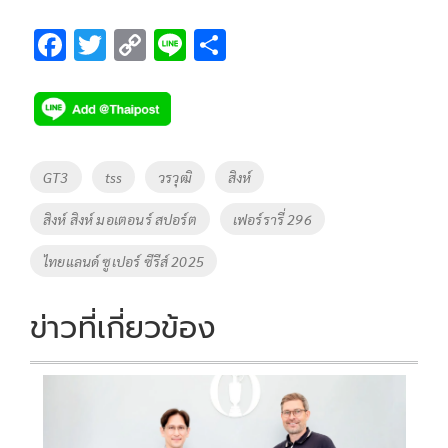
F
T
C
Li
S
ac
wi
o
n
h
e
tt
p
e
ar
b
er
y
e
o
Li
Tags
GT3
tss
วรวุฒิ
สิงห์
o
n
สิงห์ สิงห์ มอเตอนร์ สปอร์ต
เฟอร์รารี่ 296
k
k
ไทยแลนด์ ซูเปอร์ ซีรีส์ 2025
ข่าวที่เกี่ยวข้อง