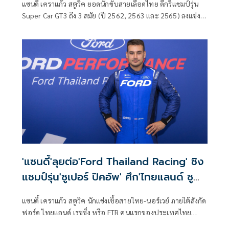
แซนดี้ เคราแก้ว สตูวิค ยอดนักขับสายเลือดไทย ดีกรีแชมป์รุ่น
Super Car GT3 ถึง 3 สมัย (ปี 2562, 2563 และ 2565) ลงแข่ง
นัดเปิดฤดูกาลสุดดราม่า ได้เก็บแต้มสะสมกลับบ้านเพียงเรซเดียว
ในรุ่น Super Car GT3 รายการ TSS The Super Series by B-
Quik 2569 สังกัดทีม บี-ควิก แอบโซลูต เรซซิ่ง (B-Quik
Absolute Racing)
'แซนดี้'ลุยต่อ'Ford Thailand Racing' ชิง
แชมป์รุ่น'ซูเปอร์ ปิคอัพ' ศึก'ไทยแลนด์ ซู
เปอร์ ซีรีส์2026'
แซนดี้ เคราแก้ว สตูวิค นักแข่งเชื้อสายไทย-นอร์เวย์ ภายใต้สังกัด
ฟอร์ด ไทยแลนด์ เรซซิ่ง หรือ FTR คนแรกของประเทศไทย
พร้อมลุยศึกรถยนต์ทางเรียบประจำปีที่ใหญ่ที่สุดใน