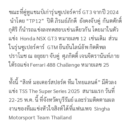
ขณะที่คู่หูแชมป์เก่ารุ่นซูเปอร์คาร์ GT3 จากปี 2024
นำโดย “TP12” ปิติ ภิรมย์ภักดี ยังคงจับคู่ กันตศักดิ์
กุศิริ ก็นำรถแข่งลงทดสอบเช่นเดียวกัน โดยมาในตัว
แข่ง Honda NSX GT3 หมายเลข 12 เช่นเดิม ส่วน
ในรุ่นซูเปอร์คาร์ GTM ยืนยันไลน์อัพ กิตติพล
ปราโมช ณ อยุธยา จับคู่ ศุภกิตติ์ เจนจิตรานันท์ภาย
ใต้รถแข่ง Ferrari 488 Challenge หมายเลข 25
ทั้งนี้ “สิงห์ มอเตอร์สปอร์ต ทีม ไทยแลนด์” มีคิวลง
แข่ง TSS The Super Series 2025 สนามแรก วันที่
22-25 พ.ค. นี้ ที่จังหวัดบุรีรัมย์ และร่วมติดตามผล
งานของทีมแข่งหัวใจสิงห์ได้ที่แฟนเพจ Singha
Motorsport Team Thailand