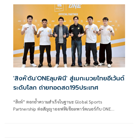
ประเทศไทย รายการ ไทยแลนด์ ซูเปอร์ ซีรีส์ หรือ TSS
(Thailand Super Series) รุ่นไทยแลนด์ ซูเปอร์ ปิกอัพ
(Thailand Super Pickup) ซึ่งในฤดูกาล 2569 นี้ แซนดี้ตั้งเป้า
คว้าแชมป์ประจำปีร่วมกับทีมในสังกัดพร้อมสร้างความภูมิใจ
และความตื่นเต้นให้กับสาวกมอเตอร์สปอร์ต
'สิงห์'ดัน'ONEลุมพินี' สู่เมกะมวยไทยอีเว้นต์
ระดับโลก ถ่ายทอดสด195ประเทศ
“สิงห์” ตอกย้ำความสำเร็จในฐานะ Global Sports
Partnership ต่อสัญญาออฟฟิเชียลพาร์ตเนอร์กับ ONE
Championship ต่ออีก 2 ปี (2026-2027) ยกระดับศึก ONE
LUMPINEE ให้เป็นมวยไทยระดับ "เมกะอีเว้นต์" ที่ยิ่งใหญ่และ
ทันสมัยที่สุดในโลก พร้อมถ่ายทอดสดศิลปะการต่อสู้ของไทยสู่
สายตาแฟนกีฬามากกว่า 195 ประเทศทั่วโลก