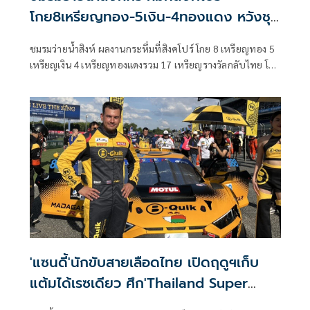
โกย8เหรียญทอง-5เงิน-4ทองแดง หวังชุด
ใหญ่ได้ลุ้นศึกอชก.
ชมรมว่ายน้ำสิงห์ ผลงานกระหึ่มที่สิงคโปร์ โกย 8 เหรียญทอง 5
เหรียญเงิน 4 เหรียญทองแดงรวม 17 เหรียญรางวัลกลับไทย โดย
"เงือกออย"เสาวนีย์ บุญอำไพ ฮีโร่สาวทีมชาติคว้าคนเดียวมาก
สุด 3 เหรียญทอง ขณะที่สิงห์ฯ ไม่รอช้าเตรียมสานต่อความ
สำเร็จส่งขุมกำลังทีมชาติชุดใหญ่บินเข้าแคมป์ชุบตัวเข้ม ที่คุนห
มิง หวังสร้างผลงานยอดเยี่ยมในศึกเอเชียนเกมส์ ครั้งที่ 20 ที่แดน
ซามูไร
'แซนดี้'นักขับสายเลือดไทย เปิดฤดูฯเก็บ
แต้มได้เรซเดียว ศึก'Thailand Super
Series by B-Quik 2569'