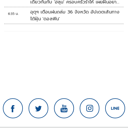
เดียวกันกับ 'ฮลุน' ครอบครัวร่ำไห้ เผยฝันอยาก
เป็นทหารเรือ
อุตุฯ เตือนฝนถล่ม 36 จังหวัด อัปเดตเส้นทาง
6:35 น.
ไต้ฝุ่น 'ดอลฟิน'