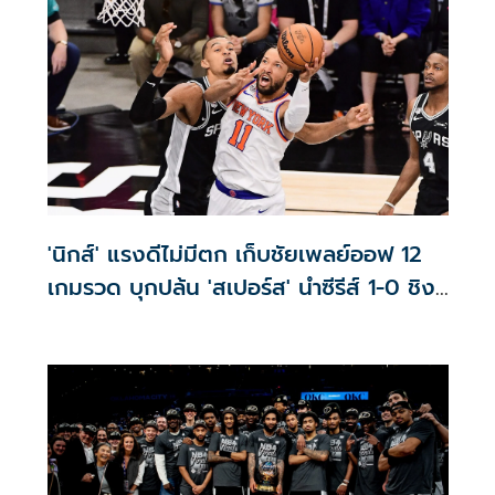
'นิกส์' แรงดีไม่มีตก เก็บชัยเพลย์ออฟ 12
เกมรวด บุกปล้น 'สเปอร์ส' นำซีรีส์ 1-0 ชิงฯ
NBA