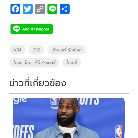
F
T
C
Li
S
ac
wi
o
n
h
e
tt
p
e
ar
b
er
y
e
o
Li
Tags
NBA
OKC
เด็นเวอร์ นักเก็ตส์
o
n
โอคลาโฮมา ซิตี ธันเดอร์
โอเคซี
k
k
ข่าวที่เกี่ยวข้อง