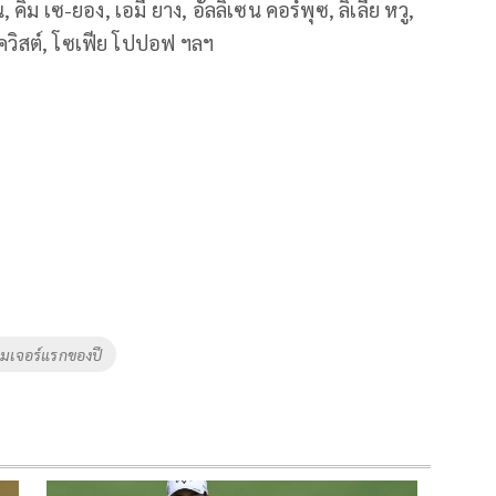
คิม เซ-ยอง, เอมี ยาง, อัลลิเซน คอร์พุซ, ลิเลีย หวู,
ดควิสต์, โซเฟีย โปปอฟ ฯลฯ
เมเจอร์แรกของปี