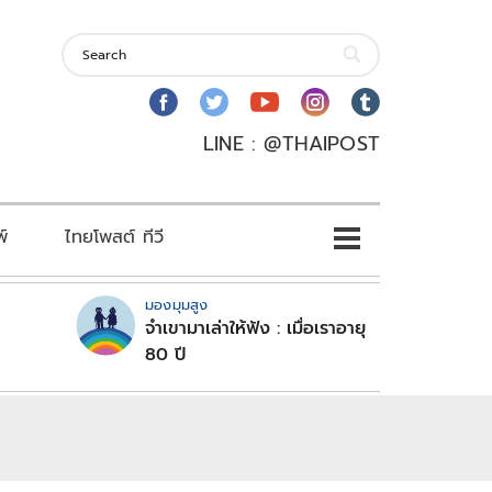
LINE : @THAIPOST
พ์
ไทยโพสต์ ทีวี
มองมุมสูง
จำเขามาเล่าให้ฟัง : เมื่อเราอายุ
80 ปี