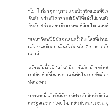
"โม" โมรียา จุฑานุกาล แชมป์อาชีพแอลพีจีเอ ทั
อันดับ 6 ร่วมปี 2020 แต่เมื่อปีที่แล้วไม่ผ่านตั
อันดับ 4 ร่วม ฮอนด้า แอลพลพีจีเอ ไทยแลนด
"แจน" วิชาณี มีชัย จะเล่นครั้งที่ 5 โดยที่ผ่านมา
แล้ว ขณะที่ผลงานในทัวร์เล่นไป 7 รายการ อัน
แลนด์
พร้อมกันนี้ยังมี "หยิน" นิชา กันภัย นักกอล
เอปสัน ทัวร์ซึ่งผ่านการแข่งขันในรอบคัดเลื
ทั้งสองคน
นอกจากนี้แล้วยังมีนักกอล์ฟระดับชั้นนำดีกรี
สหรัฐอเมริกา ลิเดีย โค, หยิน ยัวหนิง, เซลีน บ