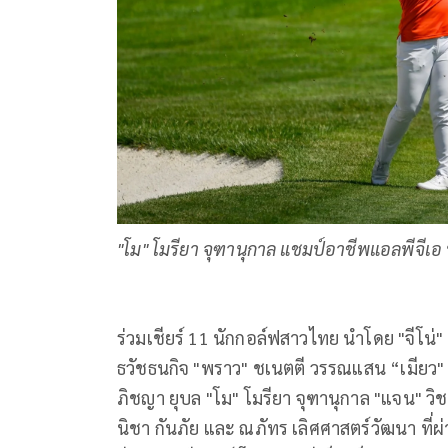
"โม" โมรียา จุฑานุกาล แชมป์อาชีพแอลพีจีเอ 
ร่วมเชียร์ 11 นักกอล์ฟสาวไทย นำโดย "จีโน่" 
ธวัชธนกิจ "พราว" ชเนตตี วรรณแสน “เมียว" ป
ภิชญา ยุบล "โม" โมรียา จุฑานุกาล "แจน" วิชา
นิชา กันภัย และ ณภัทร เลิศศาสตร์วัฒนา ที่ผ