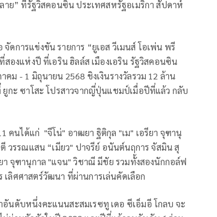
อลลาย” ที่รัฐวิสคอนซิน ประเทศสหรัฐอเมริกา สัปดาห์
จัดการแข่งขัน รายการ “ยูเอส วีเมนส์ โอเพ่น พรี
ี่สองแห่งปี ที่เอริน ฮิลล์ส เมืองเอริน รัฐวิสคอนซิน
คม - 1 มิถุนายน 2568 ชิงเงินรางวัลรวม 12 ล้าน
ยูกะ ซาโสะ โปรสาวจากญี่ปุ่นแชมป์เมื่อปีที่แล้ว กลับ
ด 11 คนได้แก่
"จีโน่" อาฒยา ฐิติกุล "เม" เอรียา จุฑานุ
ตี วรรณแสน “เมียว" ปาจรีย์ อนันต์นฤการ จัสมิน สุ
า จุฑานุกาล "แจน" วิชาณี มีชัย รวมทั้งสองนักกอล์ฟ
ร เลิศศาสตร์วัฒนา ที่ผ่านการเล่นคัดเลือก
ู้นำอันดับหนึ่งคะแนนสะสมเรซทู เดอ ซีเอ็มอี โกลบ จะ