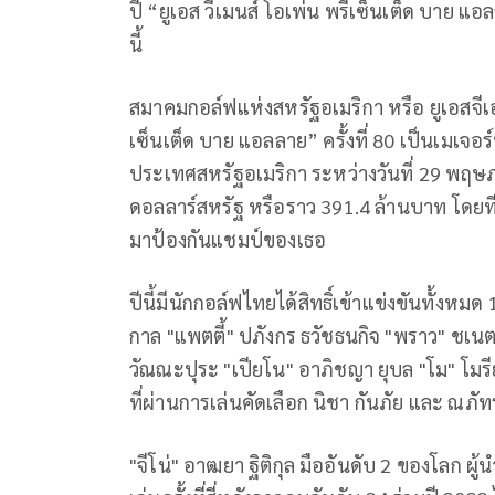
ปี “ยูเอส วีเมนส์ โอเพ่น พรีเซ็นเต็ด บาย แ
นี้
สมาคมกอล์ฟแห่งสหรัฐอเมริกา หรือ ยูเอสจีเอ 
เซ็นเต็ด บาย แอลลาย” ครั้งที่ 80 เป็นเมเจอร์ท
ประเทศสหรัฐอเมริกา ระหว่างวันที่ 29 พฤษภา
ดอลลาร์สหรัฐ หรือราว 391.4 ล้านบาท โดยที่ 
มาป้องกันแชมป์ของเธอ
ปีนี้มีนักกอล์ฟไทยได้สิทธิ์เข้าแข่งขันทั้งหม
กาล "แพตตี้" ปภังกร ธวัชธนกิจ "พราว" ชเนต
วัณณะปุระ "เปียโน" อาภิชญา ยุบล "โม" โมรีย
ที่ผ่านการเล่นคัดเลือก นิชา กันภัย และ ณภัท
"จีโน่" อาฒยา ฐิติกุล มืออันดับ 2 ของโลก ผ