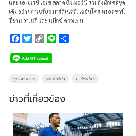
และ เอเบเรชี เอเซ ตลาดซัมเมอร์นี้ รวมถึงนักเตะชุด
เดิมอย่าง กาเบรียล มาร์ติเนลลี, เลอันโดร ทรอสซาร์,
อีธาน วาเนรี และ แม็กซ์ ดาวแมน
F
T
C
Li
S
ac
wi
o
n
h
e
tt
p
e
ar
b
er
y
e
o
Li
Tags
บูกาโย ซากา
พรีเมียร์ลีก
อาร์เซน่อล
o
n
k
k
ข่าวที่เกี่ยวข้อง