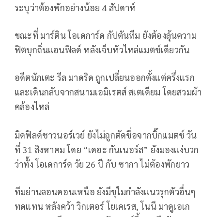
ระบุว่าต้องพักอย่างน้อย 4 สัปดาห์
ขณะที่ มาร์ติน โอเดการ์ด กัปตันทีม ยังต้องลุ้นความ
ฟิตบุกถิ่นแอนฟิลด์ หลังเจ็บหัวไหล่แมตช์เดียวกัน
อดีตนักเตะ รีล มาดริด ถูกเปลี่ยนออกตั้งแต่ครึ่งแรก
และเดินกลับจากสนามเอมิเรตส์ สเตเดียม โดยสวมผ้า
คล้องไหล่
มิดฟิลด์ชาวนอร์เวย์ ยังไม่ถูกตัดชื่อจากบิ๊กแมตช์ วัน
ที่ 31 สิงหาคม โดย “เดอะ กันเนอร์ส” ยังมองแง่บวก
ว่าทั้ง โอเดการ์ด วัย 26 ปี กับ ซากา ไม่ต้องพักยาว
ทีมย่านลอนดอนเหนือ ยังมีขุใมกำลังแนวรุกตัวอื่นๆ
ทดแทน หลังคว้า วิกเตอร์ โยเคเรส, โนนี มาดูเอเก