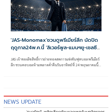
'JAS-Monomax'ชวนดูพรีเมียร์ลีก นัดปิด
ฤดูกาล24พ.ค.นี้ 'ลิเวอร์พูล-แมนฯยู-เชลซี-
ซิตี้เตะส่งท้าย
JAS เจ้าของลิขสิทธิ์การถ่ายทอดสดการแข่งขันฟุตบอลพรีเมียร์
ลีก ชวนคอบอลห้ามพลาดค่ำคืนวันอาทิตย์ที่ 24 พฤษภาคมนี้
เวลา 22.00 น. ชมการแข่งขันฟุตบอลพรีเมียร์ลีก อังกฤษ ฤดูกาล
2025/26 ที่เดินทางมาถึง “แมตช์เดย์สุดท้าย” ซึ่งแฟนบอลทั่ว
โลกตั้งตารอ เพราะทุกคู่เตะพร้อมกัน แม้ตำแหน่งแชมป์จะได้
บทสรุปเรียบร้อยแล้ว แต่ละสนามล้วนมีเดิมพันและเรื่องราวให้
ลุ้นจนวินาทีสุดท้าย ทั้งการลุ้นแชมป์ พื้นที่ยุโรป และอันดับ
สุดท้ายของตาราง โดยไฮไลต์ของค่ำคืนนี้อยู่ที่หลายสนามซึ่งยัง
NEWS UPDATE
เต็มไปด้วยแรงกดดันและความเข้มข้น ถ่ายทอดสดครบทุกคู่ทาง
Monomax และบางคู่รับชมได้ทาง ช่อง MONO29