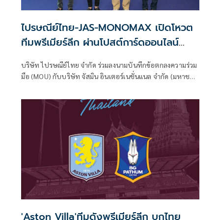
ไปรษณีย์ไทย-JAS-MONOMAX เปิดโหวต
ทีมพรีเมียร์ลีก ผ่านโปสต์การ์ดออนไลน์
บน'Prompt Post'
บริษัท ไปรษณีย์ไทย จำกัด ร่วมลงนามบันทึกข้อตกลงความร่วม
มือ (MOU) กับบริษัท จัสมิน อินเตอร์เนชั่นแนล จำกัด (มหาชน)
หรือ JAS และ บริษัท โมโน สตรีมมิ่ง จำกัด หรือ MONOMAX
ภายใต้ บริษัท โมโน เน็กซ์ จำกัด (มหาชน) หรือ MONO เพื่อ
ศึกษาความเป็นไปได้ในการพัฒนากิจกรรมโหวตทีมฟุตบอล
พรีเมียร์ลีกอังกฤษ ผ่านโปสต์การ์ดออนไลน์บนแอปพลิเคชัน
Prompt Post ด้วยฟังก์ชัน e-Vote หรือระบบโหวตออนไลน์
เพื่ออำนวยความสะดวก และสร้างประสบการณ์ใหม่ให้แฟน
บอลสามารถร่วมกิจกรรมผ่านช่องทางดิจิทัลได้ทุกที่ทุกเวลา
'Aston Villa'ทีมดังพรีเมียร์ลีก บุกไทย