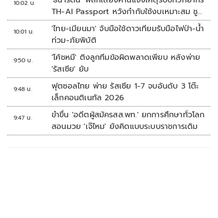
'ธนารัตน์' พลิกเสียงค้านแจงเหตุรับบทวิทยากร
10:02 น.
TH-AI Passport หวังกำกับใช้งบเหมาะสม ชู
จุดเด่นคนไทยได้ใช้ AI ระดับโปร ลดเหลื่อมล้ำ
'ไทย-เมียนมา' จับมือใช้ดาวเทียมรับมือไฟป่า-น้ำ
10:01 น.
ทางเทคโนโลยี เซฟงบไปกว่า900ล้าน เชื่อหาก
ท่วม-ภัยพิบัติ
ใช้เต็มที่เอกชนขาดทุนย่อยยับ
'โค้ชหมี' ติงลูกทีมข้อผิดพลาดเพียบ หลังพ่าย
9:50 น.
'รัสเซีย' ยับ
ฟุตซอลไทย พ่าย รัสเซีย 1-7 จบอันดับ 3 โต๊ะ
9:48 น.
เล็กคอนติเนทัล 2026
ขำขื่น 'อดีตผู้สมัครสส.พท.' ยกการศึกษาทั่วโลก
9:47 น.
สอนมวย 'เจ๊ไหม' ยังคิดแบบระบบราชการเดิม