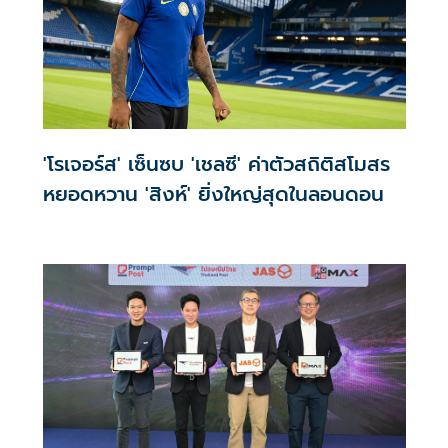
'โรเจอร์ส' เซ็นซบ 'เชลซี' ค่าตัวสถิติสโมสร
หยอดหวาน 'สิงห์' ยิ่งใหญ่สุดในลอนดอน