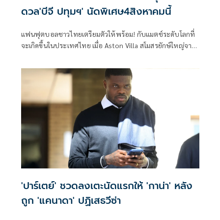
ดวล'บีจี ปทุมฯ' นัดพิเศษ4สิงหาคมนี้
แฟนฟุตบอลชาวไทยเตรียมตัวให้พร้อม! กับแมตช์ระดับโลกที่
จะเกิดขึ้นในประเทศไทย เมื่อ Aston Villa สโมสรยักษ์ใหญ่จาก
ศึกพรีเมียร์ลีกอังกฤษ และแชมป์ UEFA Europa League ทีม
ล่าสุด เตรียมเดินทางสู่ประเทศไทย เพื่อพบกับ BG Pathum
United ในการแข่งขันฟุตบอลนัดอุ่นเครื่อง ระดับนานาชาติ
'ปาร์เตย์' ชวดลงเตะนัดแรกให้ 'กาน่า' หลัง
ถูก 'แคนาดา' ปฏิเสธวีซ่า