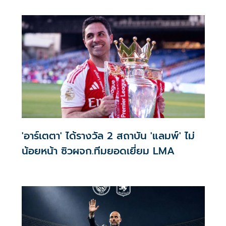
'อาร์เตตา' ได้รางวัล 2 สถาบัน 'แลมพ์' ไม่
น้อยหน้า ซิวผจก.ทีมยอดเยี่ยม LMA