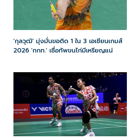
'กุลวุฒิ' มุ่งมั่นขอติด 1 ใน 3 เอเชียนเกมส์
2026 'กกท.' เชื่อทัพขนไก่มีเหรียญแน่