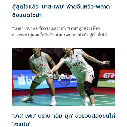
สู้สุดใจแล้ว 'บาส-เฟม' พ่ายจีนหวิว-พลาด
ชิงแบดไชน่า
“บาส” เดชาพล พัววรานุเคราะห์-“เฟม” ศุภิสรา เพียว
สามพราน คู่ผสมมืออันดับ 4 ของโลก พ่ายให้กับคู่เจ้าถิ่นไป
อย่างหวุดหวิดทั้งสองเกมในศึกแบดมินตันรายการ “วิคเตอร์ ไช
น่า โอ
'บาส-เฟม' ปราบ 'เอ็ม-มุก' ลิ่วรอบสองขนไก่
'เจแปน'