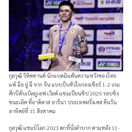
กุลวุฒิ วิทิตศานต์ นักแบดมินตันความหวังของไทย
แพ้ ฉือ ยู่ ฉี จาก จีน แบบบีบหัวใจกองเชียร์ 1-2 เกม
ศึกบีดับเบิลยูเอฟ เวิลด์ แชมเปียนชิป 2025 รอบชิง
ชนะเลิศ ที่อาดิดาส อารีนา ประเทศฝรั่งเศส คืนวัน
อาทิตย์ที่ 31 สิงหาคม
กุลวุฒิ แชมป์โลก 2023 ตกที่นั่งลำบาก ตามหลัง 11-