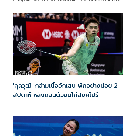
ของนักกีฬาและประสบการณ์ของผู้ฝึกสอน ล่าสุดเมื่อวันที่ 23
มิถุนายน 2569 ที่ผ่านมา คณะวิทยาศาสตร์การกีฬา
มหาวิทยาลัยเกษมบัณฑิต ได้ลงนามบันทึกข้อตกลงความร่วมมือ
ทางวิชาการ (MOU) กับสมาคมกีฬาแบดมินตันแห่ง
ประเทศไทย ในพระบรมราชูปถัมภ์ เพื่อร่วมกันพัฒนางานวิจัย
การเรียนการสอน และนวัตกรรมด้านวิทยาศาสตร์การกีฬาและ
Sport Analytics
'กุลวุฒิ' กล้ามเนื้ออักเสบ พักอย่างน้อย 2
สัปดาห์ หลังถอนตัวขนไก่สิงคโปร์