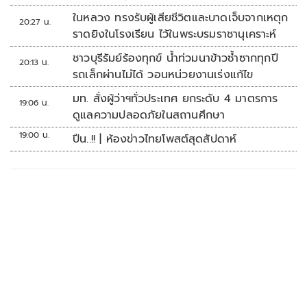
ในหลวง ทรงรับผู้เสียชีวิตและบาดเจ็บจากเหตุก
20:27 น.
ราดยิงในโรงเรียน ไว้ในพระบรมราชานุเคราะห์
ชาวบุรีรัมย์ร้องทุกข์ น้ำท่วมนาข้าวซ้ำซากทุกปี
20:13 น.
รถเล็กผ่านไม่ได้ วอนหน่วยงานเร่งแก้ไข
มท. สั่งผู้ว่าฯทั่วประเทศ ยกระดับ 4 มาตรการ
19:06 น.
ดูแลความปลอดภัยในสถานศึกษา
19:00 น.
ปืน..!! | ห้องข่าวไทยโพสต์สุดสัปดาห์