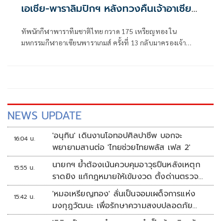
เอเชีย-พาราลิมปิกฯ หลังทวงคืนเจ้าอาเซียน
สำเร็จ
ทัพนักกีฬาพาราทีมชาติไทย กวาด 175 เหรียญทอง ใน
มหกรรมกีฬาอาเซียนพาราเกมส์ ครั้งที่ 13 กลับมาครองเจ้า
เหรียญทอง ได้เป็นสมัยที่ 7 ดร.ก้องศักด ยอดมณี ผู้ว่าการ กกท.
เผยแม้จำนวนเหรียญจะน้อยกว่าเป้า แต่โดยรวมถือว่ายอดเยี่ยม
กรีฑา และว่ายน้ำ ทำลายสถิติรวมกันได้ถึง 47 รายการ ซึ่งในทุก
กีฬาสามารถตั้งความหวังต่อยอดไปสู่เอเชียนพาราเกมส์ และ
พาราลิมปิกเกมส์ ได้ในอนาคต พร้อมชื่นชมเจ้าภาพจังหวัด
นครราชสีมา และยังประทับใจกระแสแฟนกีฬาตอบรับคึกคัก
NEWS UPDATE
'อนุทิน' เดินงานโอทอปศิลปาชีพ บอกจะ
16:04 น.
พยายามสานต่อ 'ไทยช่วยไทยพลัส เฟส 2'
นายกฯ ย้ำต้องเน้นควบคุมอาวุธปืนหลังเหตุก
15:55 น.
ราดยิง แก้กฎหมายให้เข้มงวด ตั้งด่านตรวจ
เพิ่ม
'หมอเหรียญทอง' ลั่นเป็นจอมเผด็จการแห่ง
15:42 น.
มงกุฎวัฒนะ เพื่อรักษาความสงบปลอดภัย
ภายในรพ.