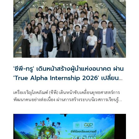
สถานะของเขา แต่ในส่วนของนโยบายที่รัฐบาลต้องยึดถือคือ
ต้องเป็นไปตามสัญญาและข้อตกลง รวมถึงระเบียบการจัดซื้อจัด
จ้าง
'ซีพี-ทรู' เดินหน้าสร้างผู้นำแห่งอนาคต ผ่าน
'True Alpha Internship 2026' เปลี่ยน
สนามฝึกงานสู่ Innovation Sandbox บ่ม
เครือเจริญโภคภัณฑ์ (ซีพี) เดินหน้าขับเคลื่อนยุทธศาสตร์การ
เพาะคนรุ่นใหม่ด้วยโจทย์ธุรกิจจริง
พัฒนาคนอย่างต่อเนื่อง ผ่านการสร้างระบบนิเวศการเรียนรู้
(Learning Ecosystem) ที่เชื่อมโยงการศึกษา เทคโนโลยี และ
โลกธุรกิจเข้าด้วยกัน เพื่อเปิดโอกาสให้คนรุ่นใหม่ได้เรียนรู้จาก
ประสบการณ์จริง พัฒนาศักยภาพผ่านโจทย์ธุรกิจจริง และ
เติบโตสู่การเป็นผู้นำแห่งอนาคตที่สามารถสร้างคุณค่าให้แก่
องค์กร สังคม และประเทศ