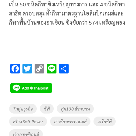
เป็น 50 ชนิดกีฬาชิงเหรียญทางการ และ 4 ชนิดกีฬา
สาธิต ครอบคลุมทั้งกีฬามาตรฐานโอลิมปิกเกมส์และ
กีฬาพื้นบ้านของอาเซียน ชิงชัยกว่า 574 เหรียญทอง
F
T
C
Li
S
ac
wi
o
n
h
e
tt
p
e
ar
b
er
y
e
o
Li
Tags
7กลุ่มธุรกิจ
ซีพี
ทุ่ม100 ล้านบาท
o
n
สร้าง Soft Power
อาเซียนพาราเกมส์
เครือซีพี
k
k
เจ้าภาพซีเกมส์