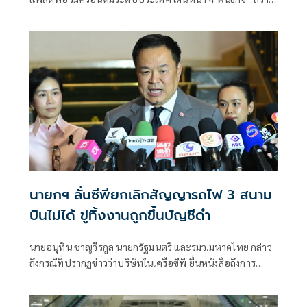
คน–เร่งงานวิจัย–ยกระดับอุตสาหกรรม–สร้างนวัตกรรม” เพื่อ
ผลักดันประเทศไทยสู่การเป็นผู้ร่วมสร้างเทคโนโลยีควอนตัม
ของโลก
นายกฯ ลั่นซีพียกเลิกสัญญารถไฟ 3 สนาม
บินไม่ได้ ขู่ทิ้งงานถูกขึ้นบัญชีดำ
นายอนุทิน ชาญวีรกูล นายกรัฐมนตรี และรมว.มหาดไทย กล่าว
ถึงกรณีที่ปรากฏข่าวว่าบริษัทในเครือซีพี ยื่นหนังสือถึงการ
รถไฟแห่งประเทศไทย (รฟท. ) ขอสิ้นสุดสัญญาไฮสปีด 3 สนาม
บิน ว่า เห็นว่าล่าสุดบริษัทแถลงแล้วเรื่องของสัญญาว่าจะรักษา