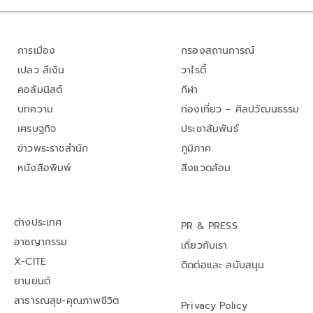
การเมือง
กรองสถานการณ์
เปลว สีเงิน
วาไรตี้
คอลัมนิสต์
กีฬา
บทความ
ท่องเที่ยว – ศิลปวัฒนธรรม
เศรษฐกิจ
ประชาสัมพันธ์
ข่าวพระราชสำนัก
ภูมิภาค
หนังสือพิมพ์
สิ่งแวดล้อม
ต่างประเทศ
PR & PRESS
อาชญากรรม
เกี่ยวกับเรา
X-CITE
ติดต่อและ สนับสนุน
ยานยนต์
สาธารณสุข-คุณภาพชีวิต
Privacy Policy