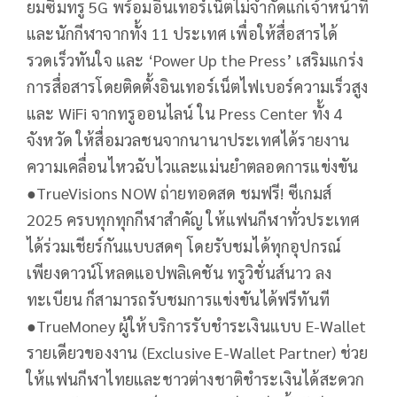
ยมซิมทรู 5G พร้อมอินเทอร์เน็ตไม่จำกัดแก่เจ้าหน้าที่
และนักกีฬาจากทั้ง 11 ประเทศ เพื่อให้สื่อสารได้
รวดเร็วทันใจ และ ‘Power Up the Press’ เสริมแกร่ง
การสื่อสารโดยติดตั้งอินเทอร์เน็ตไฟเบอร์ความเร็วสูง
และ WiFi จากทรูออนไลน์ ใน Press Center ทั้ง 4
จังหวัด ให้สื่อมวลชนจากนานาประเทศได้รายงาน
ความเคลื่อนไหวฉับไวและแม่นยำตลอดการแข่งขัน
●​TrueVisions NOW ถ่ายทอดสด ชมฟรี! ซีเกมส์
2025 ครบทุกทุกกีฬาสำคัญ ให้แฟนกีฬาทั่วประเทศ
ได้ร่วมเชียร์กันแบบสดๆ โดยรับชมได้ทุกอุปกรณ์
เพียงดาวน์โหลดแอปพลิเคชัน ทรูวิชั่นส์นาว ลง
ทะเบียน ก็สามารถรับชมการแข่งขันได้ฟรีทันที
●​TrueMoney ผู้ให้บริการรับชำระเงินแบบ E-Wallet
รายเดียวของงาน (Exclusive E-Wallet Partner) ช่วย
ให้แฟนกีฬาไทยและชาวต่างชาติชำระเงินได้สะดวก