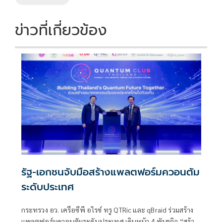
ข่าวที่เกี่ยวข้อง
รัฐ-เอกชนจับมือสร้างแพลตฟอร์มควอนตัม
ระดับประเทศ
กระทรวง อว. เครือซีพี อไรซ์ ทรู QTRic และ qBraid ร่วมสร้าง
แพลตฟอร์มควอนตัมระดับประเทศ เดินหน้า 4 พันธกิจ “สร้าง