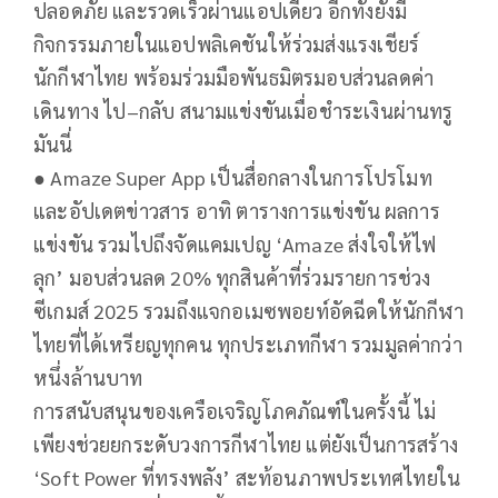
ปลอดภัย และรวดเร็วผ่านแอปเดียว อีกทั้งยังมี
กิจกรรมภายในแอปพลิเคชันให้ร่วมส่งแรงเชียร์
นักกีฬาไทย พร้อมร่วมมือพันธมิตรมอบส่วนลดค่า
เดินทาง ไป–กลับ สนามแข่งขันเมื่อชำระเงินผ่านทรู
มันนี่
●​ Amaze Super App เป็นสื่อกลางในการโปรโมท
และอัปเดตข่าวสาร อาทิ ตารางการแข่งขัน ผลการ
แข่งขัน รวมไปถึงจัดแคมเปญ ‘Amaze ส่งใจให้ไฟ
ลุก’ มอบส่วนลด 20% ทุกสินค้าที่ร่วมรายการช่วง
ซีเกมส์ 2025 รวมถึงแจกอเมซพอยท์อัดฉีดให้นักกีฬา
ไทยที่ได้เหรียญทุกคน ทุกประเภทกีฬา รวมมูลค่ากว่า
หนึ่งล้านบาท
การสนับสนุนของเครือเจริญโภคภัณฑ์ในครั้งนี้ ไม่
เพียงช่วยยกระดับวงการกีฬาไทย แต่ยังเป็นการสร้าง
‘Soft Power ที่ทรงพลัง’ สะท้อนภาพประเทศไทยใน