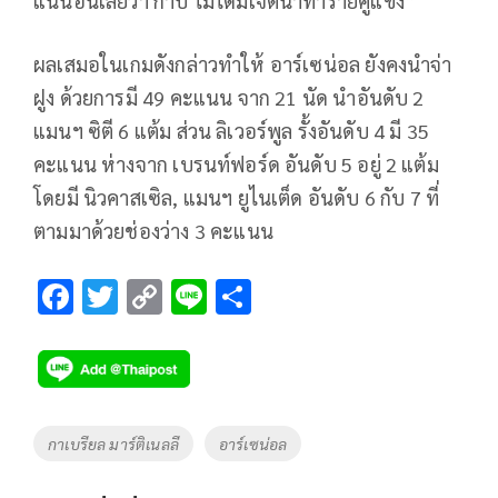
แน่นอนเลยว่า กาบี้ ไม่ได้มีเจตนาทำร้ายคู่แข่ง”
ผลเสมอในเกมดังกล่าวทำให้ อาร์เซน่อล ยังคงนำจ่า
ฝูง ด้วยการมี 49 คะแนน จาก 21 นัด นำอันดับ 2
แมนฯ ซิตี 6 แต้ม ส่วน ลิเวอร์พูล รั้งอันดับ 4 มี 35
คะแนน ห่างจาก เบรนท์ฟอร์ด อันดับ 5 อยู่ 2 แต้ม
โดยมี นิวคาสเซิล, แมนฯ ยูไนเต็ด อันดับ 6 กับ 7 ที่
ตามมาด้วยช่องว่าง 3 คะแนน
F
T
C
Li
S
ac
wi
o
n
h
e
tt
p
e
ar
b
er
y
e
o
Li
Tags
กาเบรียล มาร์ติเนลลี
อาร์เซน่อล
o
n