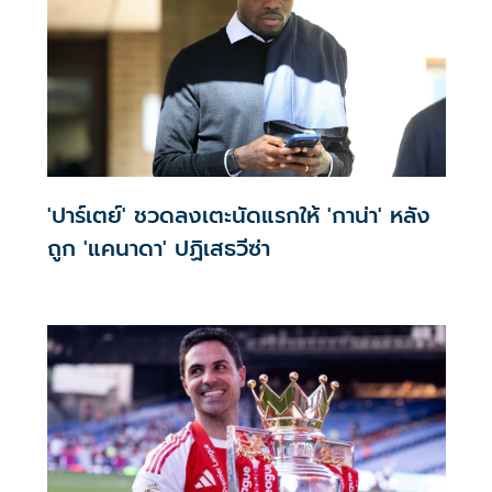
'ปาร์เตย์' ชวดลงเตะนัดแรกให้ 'กาน่า' หลัง
ถูก 'แคนาดา' ปฏิเสธวีซ่า