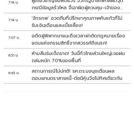
ผู้เชี่ยวชาญซอฟต์แวร์ จวกรัฐบาลโฟกัสผิดจุด
7:14 น.
กรณีข้อมูลรั่วไหล จี้เอาผิดผู้ควบคุม-เจ้าของ
ระบบตามกฎหมาย PDPA
'จักรภพ' อวดทีมที่ปรึกษาคุณภาพคับแก้วที่ไม่
7:14 น.
รับเงินเดือนและเบี้ยเลี้ยง!
อดีตผู้พิพากษาแนะถึงเวลาผ่าตัดกฎหมายเรื่อง
7:07 น.
แดนแห่งกรรมสิทธิ์จากสวรรค์ถึงนรก!
ห้ามลืมร่มเด็ดขาด! วันนี้ทั่วไทยส่วนใหญ่เจอฝน
6:51 น.
ถล่มหนัก 70%ของพื้นที่
สถานการณ์ไม่ปกติ! รศ.ดร.นงนุชเตือนผล
6:45 น.
ตอบแทนตราสารหนี้-ดัชนีหุ้นวิ่งไปทิศเดียวกัน