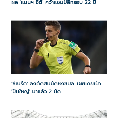
ผล 'แมนฯ ซิตี' คว้าแชมป์ลีกรอบ 22 ปี
'ซีเบิร์ต' ลงตัดสินนัดชิงชปล. เผยเคยเป่า
'ปืนใหญ่' มาแล้ว 2 นัด