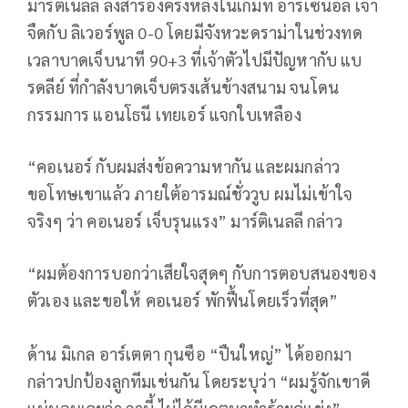
มาร์ติเนลลี ลงสำรองครึ่งหลังในเกมที่ อาร์เซน่อล เจ๊า
จืดกับ ลิเวอร์พูล 0-0 โดยมีจังหวะดราม่าในช่วงทด
เวลาบาดเจ็บนาที 90+3 ที่เจ้าตัวไปมีปัญหากับ แบ
รดลีย์ ที่กำลังบาดเจ็บตรงเส้นข้างสนาม จนโดน
กรรมการ แอนโธนี เทยเอร์ แจกใบเหลือง
“คอเนอร์ กับผมส่งข้อความหากัน และผมกล่าว
ขอโทษเขาแล้ว ภายใต้อารมณ์ชั่ววูบ ผมไม่เข้าใจ
จริงๆ ว่า คอเนอร์ เจ็บรุนแรง” มาร์ติเนลลี กล่าว
“ผมต้องการบอกว่าเสียใจสุดๆ กับการตอบสนองของ
ตัวเอง และขอให้ คอเนอร์ พักฟื้นโดยเร็วที่สุด”
ด้าน มิเกล อาร์เตตา กุนซือ “ปืนใหญ่” ได้ออกมา
กล่าวปกป้องลูกทีมเช่นกัน โดยระบุว่า “ผมรู้จักเขาดี