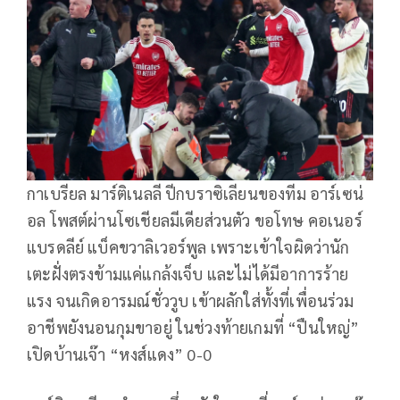
กาเบรียล มาร์ติเนลลี ปีกบราซิเลียนของทีม อาร์เซน่
อล โพสต์ผ่านโซเชียลมีเดียส่วนตัว ขอโทษ คอเนอร์
แบรดลีย์ แบ็คขวาลิเวอร์พูล เพราะเข้าใจผิดว่านัก
เตะฝั่งตรงข้ามแค่แกล้งเจ็บ และไม่ได้มีอาการร้าย
แรง จนเกิดอารมณ์ชั่ววูบ เข้าผลักใส่ทั้งที่เพื่อนร่วม
อาชีพยังนอนกุมขาอยู่ ในช่วงท้ายเกมที่ “ปืนใหญ่”
เปิดบ้านเจ๊า “หงส์แดง” 0-0