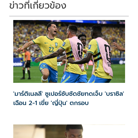
k
k
ข่าวที่เกี่ยวข้อง
'มาร์ติเนลลี' ซูเปอร์ซับซัดชัยทดเจ็บ 'บราซิล'
เฉือน 2-1 เขี่ย 'ญี่ปุ่น' ตกรอบ