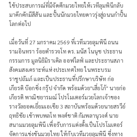
ใช้ประสบการณ์ที่มีจัดศึกมวยไทยให้เวทีลุมพินีกลับ
มาคึกคักมีสีสัน และปั้นนักมวยไทยดาวรุ่งสู่ถนนกำปั้น
โลกต่อไป
เมื่อวันที่ 27 มกราคม 2569 ที่เวทีมวยลุมพินี ถนน
รามอินทรา ร้อยตำรวจโท ดร. มนัส โนนุช ประธาน
กรรมการ มูลนิธิมิราเคิล ออฟไลฟ์ และประธานสภา
สังคมสงเคราะห์แห่งประเทศไทย ในพระบรม
ราชูปถัมภ์ และเป็นประธานที่ปรึกษาบริษัท ก่อ
เกียรติ บ๊อกซิ่ง กรุ๊ป จำกัด พร้อมด้วย"เสี่ยโก้" นายก่อ
เกียรติ พาณิชยารมณ์ โปรโมเตอร์มวยโลกเจ้าของ
รางวัลยอดเยี่ยมเอเชีย 3 สถาบันพร้อมด้วยนายสรวีย์
ฤทธิชัย เข้าพบพลโท พงศ์ชาติ กัมพลานุวงศ์ นาย
สนามมวยลุมพินี เพื่อรับการแต่งตั้งเป็นโปรโมเตอร์
จัดการแข่งขันมวยไทย ให้กับเวทีมวยลุมพินี ซึ่งทาง