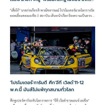
บี.'
"เสี่ยโก้" นายก่อเกียรติ พาณิชยารมณ์ โปรโมเตอร์มวยโลกรางวัล
ยอดเยี่ยมของเอเชีย 3 สถาบัน เดินหน้าเรียกร้องความเป็นธรรม
ในวันคอร์รัปชั่นสากล (ประเทศไทย) พร้อมหอบหลักฐาน
เหตุการณ์ บ.แพลน บี. ร่วมมืออดีตเจ้าหน้าที่ภาครัฐปลอมแปลง
เอกสารสำคัญ ทำให้ตนเสียหายกว่า กว่า 5,000 ล้านบาท และ
ภาครัฐสูญรายได้กว่า 1,000 ล้านบาท
'โปรโมเตอร์'การันตี ศึก'จีที เวิลด์'11-12
พ.ค.นี้ มันส์ไม่แพ้ทุกสนามทั่วโลก
ศึกซูเปอร์คาร์ระดับโลกรายการ "จีที เวิลด์ ชาลเลนจ์ เอเชีย"