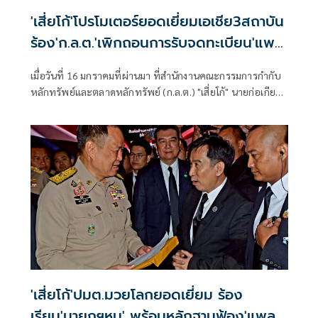
'เสี่ยโก้'โปรโมเตอร์ยอดเยี่ยมเอเชีย3สถาบัน
ร้อง'ก.ล.ต.'เพิกถอนการรับจดทะเบียน'แพ
ลนบี' ข้อหาปลอมแปลงเอกสาร
เมื่อวันที่ 16 มกราคมที่ผ่านมา ที่สำนักงานคณะกรรมการกำกับ
หลักทรัพย์และตลาดหลักทรัพย์ (ก.ล.ต.) "เสี่ยโก้" นายก่อเกียรติ
พาณิชยารมณ์ โปรโมเตอร์มวยโลกเจ้าของรางวัลยอดเยี่ยมเอเชีย
3 สถาบัน เดินหน้าร้องขอความเป็นธรรม นำคณะสื่อมวลชนร้อง
ต่อ สำนักงานคณะกรรมการกำกับหลักทรัพย์และ
ตลาดหลักทรัพย์ (ก.ล.ต.) ให้ตรวจสอบหนังสือบริคณห์สนธิ
และเพิกถอนการรับจดทะเบียนนิติบุคคล บริษัท แพลน บี มีเดีย
จำกัด (มหาชน)
'เสี่ยโก้'ปมต.มวยโลกยอดเยี่ยม ร้อง
เรียน'นายกฯหนู' พร้อมหลักฐานฟ้อง'แพลน