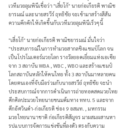
เวทีมวยลุมพินีเชื่อว่า "เสี่ยโก้" นายก่อเกียรติ พาณิช
ยารมณ์ และนายสรวีร์ ฤทธิชัย จะเข้ามาสร้างสีสัน
ความคึกคักให้เกิดขึ้นกับเวทีมวยลุมพินีเร็วๆนี้
"เสี่ยโก้" นายก่อเกียรติ พาณิชยารมณ์ มั่นใจว่า
"ประสบการณ์ในการทำมวยสากลชิงแชมป์โลก จน
เป็นโปรโมเตอร์มวยโลก รางวัลยอดเยี่ยมแห่งเอเซีย
จาก 3 สถาบัน WBA , WBC , WBO และสร้างแชมป์
โลกสถาบันหลักให้คนไทย ทั้ง 3 สถาบันมาหลายคน
โดยตนเองที่จับมือร่วมกับนายสรวีย์ ฤทธิชัย จะนำ
ประสบการณ์จากการดำเนินการถ่ายทอดสดมวยไทย
ศึกศิลปะมวยไทยนายขนมต้มทาง ททบ. 5 และจาก
ศึกอัศวินดำ-ก่อเกียรติ ช่อง 9 อสมท. , มหกรรม
มวยไทยนานาชาติ ก่อเกียรติสัญจร มาผสมผสานหา
รูปแบบการจัดการแข่งขันที่ลงตัว ตรงกับความ