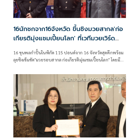
16นักชกจาก16จังหวัด ขึ้นชิงมวยสากล'ก่อ
เกียรติมุ่งแชมเปี้ยนโลก' ที่เวทีมวยเวิร์ด
สยาม
16 ขุนพลกำปั้นในพิกัด 115 ปอนด์จาก 16 จังหวัดสุดคึกพร้อม
ลุยชิงเข็มขัด"มวยรอบสากล ก่อเกียรติมุ่งแชมเปี้ยนโลก" โดยมี
คุณพรจิรา โนนุช ผอ.ฝ่ายประชาสัมพันธ์มูลนิธิมิราเคิลออฟ
ไลฟ์ และกรรมการบริหารวันก่อเกียรติ เป็นประธานเปิดตัว ร่วม
ด้วย"เสี่ยโก้" นายก่อเกียรติ พาณิชยารมณ์ โปรโมเตอร์มวยโลก
ยอดเยี่ยม 3 สถาบัน และนายสรวีร์ ฤทธิชัย กรรมการบริหารวัน
ก่อเกียรติ และโปรโมเตอร์เวทีลุมพินี ที่เวทีมวยเวิร์ดสยาม สเต
เดี้ยม ตะวันนา กรุงเทพฯ