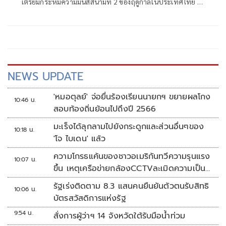
เตรียมกระหึ่มความมันส์สนามที่ 2 ของฤดูกาลในประเทศไทย ที่
สนามช้าง อินเตอร์เนชั่นแนล เซอร์กิต จ.บุรีรัมย์ โดย "ท็อป"
ธนาตย์ เสถียรถิระกุล นักแข่งไทยจาก แอบโซลูท เรซซิ่ง สุดตื่น
เต้นลงขับต่อหน้าแฟนชาวไทย เผยพร้อมเต็มร้อยตั้งเป้าล่าโพ
เดี้ยมโฮมเรซ ขณะโปรโมเตอร์การันตีดุเดือดทั้ง 2 เรซ สุดอลังการ
ด้วยรถแข่งจีทีที่ดีที่สุดของโลกและนักแข่งแถวหน้า พร้อมเสิร์ฟ
เกมระดับเวิลด์คลาส 11-12 พฤษภาคมนี้
NEWS UPDATE
'หมอตุลย์' จ่อยื่นร้องเรียนนายกฯ ขยายผลโกง
10:46 น.
สอบท้องถิ่นย้อนไปถึงปี 2566
มะเร็งได้ลุกลามไปยังกระดูกและส่วนอื่นๆของ
10:18 น.
'โจ ไบเดน' แล้ว
ความโกรธแค้นของชาวอเมริกันทวีความรุนแรง
10:07 น.
ขึ้น เหตุเครือข่ายกล้องCCTVละเมิดความเป็น
ส่วนตัว
รัฐเร่งติดตาม 8.3 แสนคนยืนยันตัวตนรับสิทธิ
10:06 น.
บัตรสวัสดิการแห่งรัฐ
9:54 น.
สั่งการผู้ว่าฯ 14 จังหวัดใต้รับมือน้ำท่วม