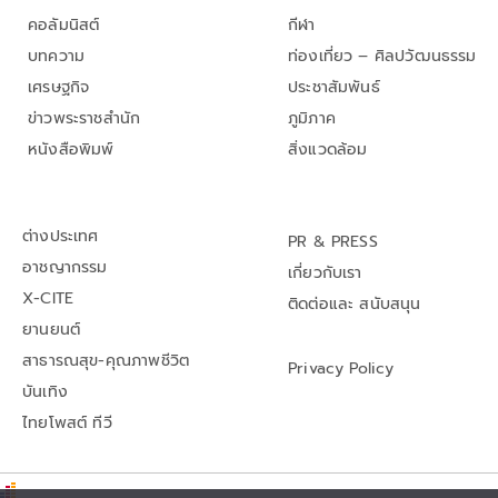
คอลัมนิสต์
กีฬา
บทความ
ท่องเที่ยว – ศิลปวัฒนธรรม
เศรษฐกิจ
ประชาสัมพันธ์
ข่าวพระราชสำนัก
ภูมิภาค
หนังสือพิมพ์
สิ่งแวดล้อม
ต่างประเทศ
PR & PRESS
อาชญากรรม
เกี่ยวกับเรา
X-CITE
ติดต่อและ สนับสนุน
ยานยนต์
สาธารณสุข-คุณภาพชีวิต
Privacy Policy
บันเทิง
ไทยโพสต์ ทีวี