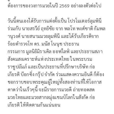
ต้องการของวงการมวยในปี 2569 อย่างลงตัวต่อไป
วันนี้ตนเองได้รับการแต่งตั้งเป็น โปรโมเตอร์ลุมพินี
ร่วมกับ นายสรวีย์ ฤทธิชัย จาก พลโท พงศ์ชาติ กัมพล
านุวงศ์ นายสนามมวยลุมพินี และได้รับเกียรติจาก
ร้อยตำรวจโท ดร. มนัส โนนุช ประธาน
กรรมการ มูลนิธิมิราเคิล ออฟไลฟ์ และประธานสภา
สังคมสงเคราะห์แห่งประเทศไทย ในพระบรม
ราชูปถัมภ์ และเป็นประธานที่ปรึกษาบริษัท ก่อ
เกียรติ บ๊อกซิ่ง กรุ๊ป จำกัด ร่วมแสดงความยินดี ก็ต้อง
ขอกราบขอบพระคุณผู้ใหญ่ทั้งสองท่านที่ให้โอกาส
คาดว่าในเร็วๆนี้ จะมีรายการมวยดี ถ่ายทอดสด
มวยไทยและมวยสากลมุ่งแชมป์โลกในสังกัด ก่อ
เกียรติ ให้ติดตามกันแน่นอน