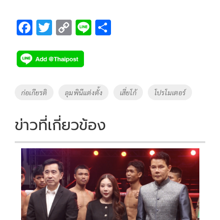
F
T
C
Li
S
ac
wi
o
n
h
e
tt
p
e
ar
b
er
y
e
o
Li
Tags
ก่อเกียรติ
ลุมพินีแต่งตั้ง
เสี่ยโก้
โปรโมเตอร์
o
n
k
k
ข่าวที่เกี่ยวข้อง