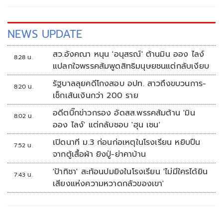
สนามกีฬาแห่งชาติ
NEWS UPDATE
สว.อังคณา หนุน 'อนุสรณ์' ต้านมิน ออง ไลง์
8:28 น.
แปลกใจพรรคส้มพูดสิทธิมนุษยชนแต่กลับเงียบ
รัฐบาลลุยคดีโกงสอบ อปท. สาวถึงขบวนการ-
8:20 น.
เช็กเส้นเงินกว่า 200 ราย
อดีตบิ๊กข่าวกรอง อัดสส.พรรคส้มต้าน 'มิน
8:02 น.
ออง ไลง์' แต่กลับชอบ 'ฮุน เซน'
เปิดนาที ม.3 ก่อนก่อเหตุในโรงเรียน หยิบปืน
7:52 น.
จากตู้เสื้อผ้า ยิงปู่-ย่าคาบ้าน
'ป้าทิชา' สะท้อนปมยิงในโรงเรียน 'ไม่มีใครได้ยิน
7:43 น.
เสียงแห่งความหวาดกลัวของเขา'