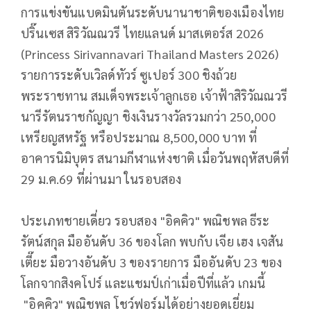
การแข่งขันแบดมินตันระดับนานาชาติของเมืองไทย
ปริ๊นเซส สิริวัณณวรี ไทยแลนด์ มาสเตอร์ส 2026
(Princess Sirivannavari Thailand Masters 2026)
รายการระดับเวิลด์ทัวร์ ซูเปอร์ 300 ชิงถ้วย
พระราชทาน สมเด็จพระเจ้าลูกเธอ เจ้าฟ้าสิริวัณณวรี
นารีรัตนราชกัญญา ชิงเงินรางวัลรวมกว่า 250,000
เหรียญสหรัฐ หรือประมาณ 8,500,000 บาท ที่
อาคารนิมิบุตร สนามกีฬาแห่งชาติ เมื่อวันพฤหัสบดีที่
29 ม.ค.69 ที่ผ่านมา ในรอบสอง
ประเภทชายเดี่ยว รอบสอง "อิคคิว" พณิชพล ธีระ
รัตน์สกุล มืออันดับ 36 ของโลก พบกับ เจีย เฮง เจสัน
เตี๊ยะ มือวางอันดับ 3 ของรายการ มืออันดับ 23 ของ
โลกจากสิงคโปร์ และแชมป์เก่าเมื่อปีที่แล้ว เกมนี้
"อิคคิว" พณิชพล โชว์ฟอร์มได้อย่างยอดเยี่ยม