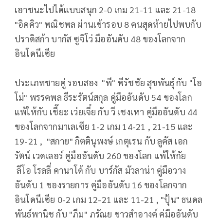
เอาชนะไปได้แบบสนุก 2-0 เกม 21-11 และ 21-18
"อิคคิว" พณิชพล ผ่านเข้ารอบ 8 คนสุดท้ายไปพบกับ
ปราดิสก้า บากัส ซูจิโว่ มืออันดับ 48 ของโลกจาก
อินโดนีเซีย
ประเภทชายคู่ รอบสอง "พี" พีรัชชัย สุขพันธุ์ กับ "โอ
โม่" พรรคพล ธีระรัตน์สกุล คู่มืออันดับ 54 ของโลก
แพ้ให้กับ เชี๊ยะ เว่ยเจี๋ย กับ วี เชงเหา คู่มืออันดับ 44
ของโลกจากมาเลเซีย 1-2 เกม 14-21 , 21-15 และ
19-21 , "สกาย" กิตตินุพงษ์ เกตุเรน กับ ลูคัส เอก
รัตน์ เวดเลอร์ คู่มืออันดับ 260 ของโลก แพ้ให้กัย
ลีโอ โรลลี่ คานาโด้ กับ บาร์กัส มัวลาน่า คู่มือวาง
อันดับ 1 ของรายการ คู่มืออันดับ 16 ของโลกจาก
อินโดนีเซีย 0-2 เกม 12-21 และ 11-21 , "ปุ้น" ธนดล
พันธ์พานิช กับ "ภีม" ภรัณยู ขาวสำอางค์ คู่มืออันดับ