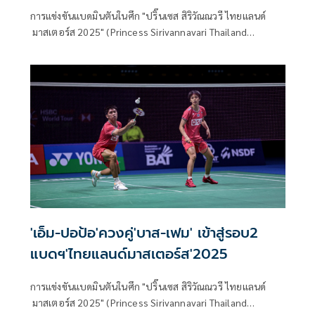
การแข่งขันแบดมินตันในศึก "ปริ๊นเซส สิริวัณณวรี ไทยแลนด์
มาสเตอร์ส 2025" (Princess Sirivannavari Thailand
Masters 2025) ชิงถ้วยพระราชทานสมเด็จพระเจ้าลูกเธอ เจ้า
ฟ้าสิริวัณณวรี นารีรัตนราชกัญญา ทัวร์นาเมนท์เก็บคะแนน
สะสมอันดับโลกที่ได้การรับรองจากสหพันธ์แบดมินตันโลก
(BWF) ทัวร์นาเมนต์ระดับบีดับเบิลยูเอฟ เวิลด์ทัวร์ ซูเปอร์ 300
ชิงเงินรางวัลรวม 240,000 เหรียญสหรัฐ หรือประมาณ
8,160,000 บาท ที่ อาคารนิมิบุตร สนามกีฬาแห่งชาติ มื่อวัน
พฤหัสบดีที่ 30 ม.ค.68 เป็นการแข่งขันในรอบสอง
'เอ็ม-ปอป้อ'ควงคู่'บาส-เฟม' เข้าสู่รอบ2
แบดฯ'ไทยแลนด์มาสเตอร์ส'2025
การแข่งขันแบดมินตันในศึก "ปริ๊นเซส สิริวัณณวรี ไทยแลนด์
มาสเตอร์ส 2025" (Princess Sirivannavari Thailand