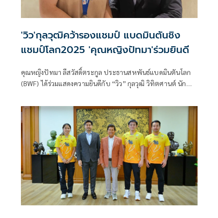
'วิว'กุลวุฒิคว้ารองแชมป์ แบดมินตันชิง
แชมป์โลก2025 'คุณหญิงปัทมา'ร่วมยินดี
คุณหญิงปัทมา ลีสวัสดิ์ตระกูล ประธานสหพันธ์แบดมินตันโลก
(BWF) ได้ร่วมแสดงความยินดีกับ “วิว” กุลวุฒิ วิทิตศานต์ นัก
แบดมินตันขวัญใจชาวไทย โดยเป็นผู้มอบเหรียญเงินในรอบชิง
ชนะเลิศศึกชิงแชมป์โลก 2025 ที่กรุงปารีส ซึ่งถือเป็นเกียรติ
อย่างยิ่งสำหรับนักกีฬาที่ได้รับเหรียญรางวัลจากประธาน
สหพันธ์แบดมินตันโลก ด้วยตนเอง