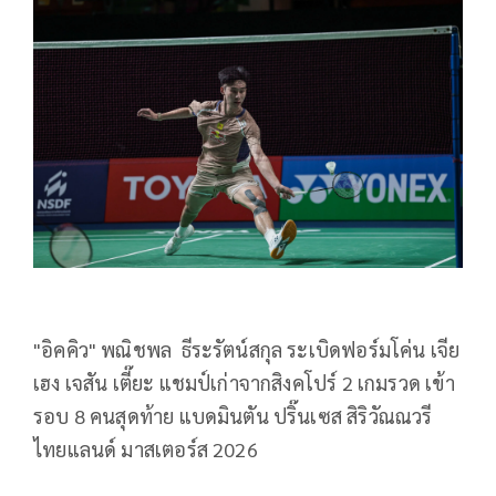
"อิคคิว" พณิชพล ธีระรัตน์สกุล ระเบิดฟอร์มโค่น เจีย
เฮง เจสัน เตี๊ยะ แชมป์เก่าจากสิงคโปร์ 2 เกมรวด เข้า
รอบ 8 คนสุดท้าย แบดมินตัน ปริ๊นเซส สิริวัณณวรี
ไทยแลนด์ มาสเตอร์ส 2026