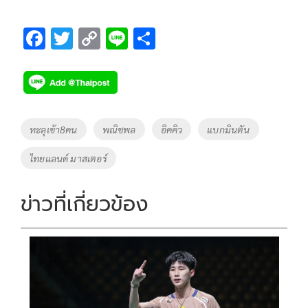
F
T
C
Li
S
ac
wi
o
n
h
e
tt
p
e
ar
b
er
y
e
o
Li
Tags
ทะลุเข้า8คน
พณิชพล
อิคคิว
แบกมินตัน
o
n
ไทยแลนด์ มาสเตอร์
k
k
ข่าวที่เกี่ยวข้อง