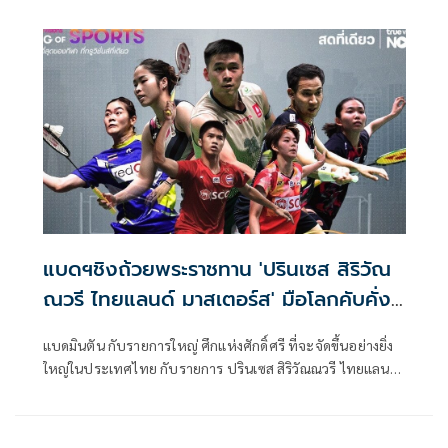
Masters 2025) ชิงถ้วยพระราชทานสมเด็จพระเจ้าลูกเธอ เจ้า
ฟ้าสิริวัณณวรี นารีรัตนราชกัญญา ทัวร์นาเมนต์เก็บคะแนน
สะสมอันดับโลกที่ได้การรับรองจากสหพันธ์แบดมินตันโลก
(BWF) ทัวร์นาเมนต์ระดับบีดับเบิลยูเอฟ เวิลด์ทัวร์ ซูเปอร์ 300
ชิงเงินรางวัลรวม 240,000 เหรียญสหรัฐ หรือประมาณ
8,160,000 บาท ที่ อาคารนิมิบุตร สนามกีฬาแห่งชาติ
กรุงเทพมหานคร เมื่อวันพุธที่ 29 ม.ค.68
แบดฯชิงถ้วยพระราชทาน 'ปรินเซส สิริวัณ
ณวรี ไทยแลนด์ มาสเตอร์ส' มือโลกคับคั่ง
ทรูฯยิงสดเริ่ม31ม.ค.นี้
แบดมินตัน กับรายการใหญ่ ศึกแห่งศักดิ์ศรี ที่จะจัดขึ้นอย่างยิ่ง
ใหญ่ในประเทศไทย กับรายการ ปรินเซส สิริวัณณวรี ไทยแลนด์
มาสเตอร์ส 2025 รายการเก็บคะแนนสะสมโลกระดับ เวิลด์ ทัวร์
ซูเปอร์ 300 ชิงถ้วยพระราชทาน สมเด็จพระเจ้าลูกเธอ เจ้าฟ้าสิ
ริวัณณวรี นารีรัตนราชกัญญา ส่งตรงจากสนามกีฬานิมิบุตร