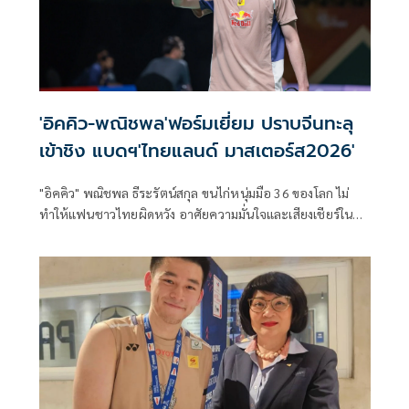
'อิคคิว-พณิชพล'ฟอร์มเยี่ยม ปราบจีนทะลุ
เข้าชิง แบดฯ'ไทยแลนด์ มาสเตอร์ส2026'
"อิคคิว" พณิชพล ธีระรัตน์สกุล ขนไก่หนุ่มมือ 36 ของโลก ไม่
ทำให้แฟนชาวไทยผิดหวัง อาศัยความมั่นใจและเสียงเชียร์ใน
บ้าน ไล่ตบเอาชนะ จู ซวนเฉิน จากจีน 2 เกมรวด ผ่านเข้าไปชิง
ชนะเลิศแบดมินตัน "ปริ๊นเซส สิริวัณณวรี ไทยแลนด์ มาสเตอร์ส
2026" โดยจะเข้าไปพบกับ โม ซากี้ อุไบดิลลาห์ จากอินโดนีเซีย