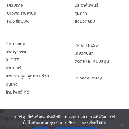
เศรษฐกิจ
ประชาสัมพันธ์
ข่าวพระราชสำนัก
ภูมิภาค
หนังสือพิมพ์
สิ่งแวดล้อม
ต่างประเทศ
PR & PRESS
อาชญากรรม
เกี่ยวกับเรา
X-CITE
ติดต่อและ สนับสนุน
ยานยนต์
สาธารณสุข-คุณภาพชีวิต
Privacy Policy
บันเทิง
ไทยโพสต์ ทีวี
เราใช้คุกกี้เพื่อพัฒนาประสิทธิภาพ และประสบการณ์ที่ดีในการใช้
Copyright© thaipost.net, All rights reserved.,
เว็บไซต์ของคุณ คุณสามารถศึกษารายละเอียดได้ที่นี่
ออกแบบเว็บ จัดทำเว็บไซต์โดย iDesign