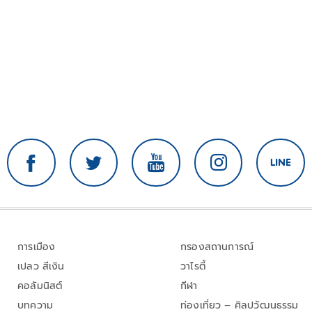
การเมือง
กรองสถานการณ์
เปลว สีเงิน
วาไรตี้
คอลัมนิสต์
กีฬา
บทความ
ท่องเที่ยว – ศิลปวัฒนธรรม