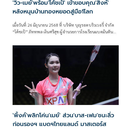
'วิว-เมย์'พร้อม'โค้ชเป้' เข้าขอบคุณ'สิงห์'
หลังหนุนบ้านทองหยอดสู่มือ1โลก
เมื่อวันที่ 26 มิถุนายน 2568 ที่ บริษัท บุญรอดบริวเวอรี่ จํากัด
“โค้ชเป้” ภัททพล เงินศรีสุข ผู้อำนวยการโรงเรียนแบดมินตัน
บ้านทองหยอด นำนักกีฬาในสังกัด “วิว” กุลวุฒิ วิทิตศานต์ นัก
แบดมินตันชายมืออันดับ 1 ของโลก และ “เมย์” รัชนก อินทน
นท์ นักแบดมินตันหญิงมืออันดับ 10 ของโลก เดินทางเข้า
ขอบคุณ คุณสันติ ภิรมย์ภักดี ประธานกรรมการบริหาร บริษัท
บุญรอดบริวเวอรี่ จำกัด, คุณภูริต ภิรมย์ภักดี กรรมการผู้จัดการ
ใหญ่ บริษัท บุญรอดบริวเวอรี่ จำกัด และคุณปิติ ภิรมย์ภักดี
กรรมการรองกรรมการผู้จัดการใหญ่ บริษัท บุญรอดบริวเวอรี่
จำกัด โดย “สิงห์” ให้การสนับสนุนโรงเรียนแบดมินตันบ้านทอง
หยอดมาอย่างต่อเนื่องตั้งแต่ปี 2555 จนนักกีฬาสามารถก้าวขึ้น
สู่ตำแหน่งมืออันดับ 1 ของโลกได้ทั้งประเภทชายและหญิง
'พิ้งค์'พลิกโค่น'เมย์' ส่วน'บาส-เฟม'ชนะลิ่ว
ก่อนรองฯ แบดฯไทยแลนด์ มาสเตอร์ส