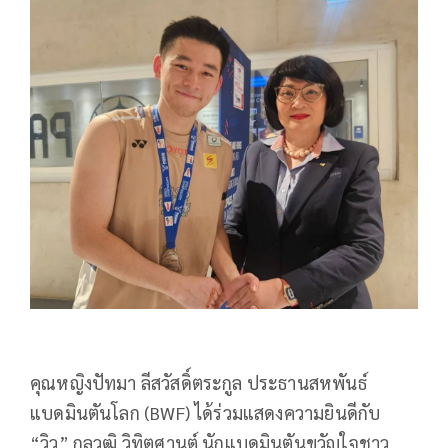
คุณหญิงปัทมา ลีสวัสดิ์ตระกูล ประธานสหพันธ์
แบดมินตันโลก (BWF) ได้ร่วมแสดงความยินดีกับ
“วิว” กุลวุฒิ วิทิตศานต์ นักแบดมินตันขวัญใจชาว