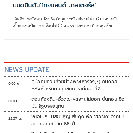
แบดมินตัน'ไทยแลนด์ มาสเตอร์ส'
"อิคคิว" พณิชพล ธีระรัตน์สกุล ระเบิดฟอร์มโค่น เจีย เฮง เจสัน
เตี๊ยะ แชมป์เก่าจากสิงคโปร์ 2 เกมรวด เข้ารอบ 8 คนสุดท้าย
แบดมินตัน ปริ๊นเซส สิริวัณณวรี ไทยแลนด์ มาสเตอร์ส 2026
NEWS UPDATE
คู่มือทบทวนชีวิตช่วงพระเสาร์จร(7)เดินถอย
0:03 น.
หลังสำหรับคนทุกลัคนาราศีตอนที่2
สอบท้องถิ่น-ฮั้วสว.-ผลงานไม่ออก บั่นทอนเชื่อ
0:01 น.
มั่น'รัฐบาลอนุทิน'
'ลิโอเนล เมสซี' สูญเสียคุณพ่อ 'ฮอร์เก' จากไป
22:37 น.
อย่างสงบในวัย 68 ปี