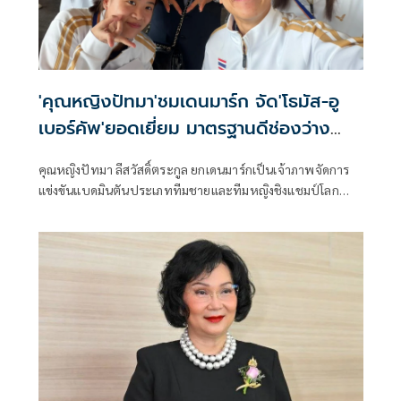
'คุณหญิงปัทมา'ชมเดนมาร์ก จัด'โธมัส-อู
เบอร์คัพ'ยอดเยี่ยม มาตรฐานดีช่องว่าง
แต่ละทีมน้อยลง
คุณหญิงปัทมา ลีสวัสดิ์ตระกูล ยกเดนมาร์กเป็นเจ้าภาพจัดการ
แข่งขันแบดมินตันประเภททีมชายและทีมหญิงชิงแชมป์โลก
โธมัส-อูเบอร์คัพ 2026 ได้ยอดเยี่ยม การจัดงานเป็นไปใน
มาตรฐานสูงสุด และประชาชนชาวเดนมาร์กได้แสดงออกถึง
ความอบอุ่น การต้อนรับอย่างจริงใจ พร้อมระบุ การแข่งขันยัง
ได้ยกระดับอย่างเข้มข้นยิ่งขึ้น ทุกแมตช์มีความสำคัญ ทุกคะแนน
มีน้ำหนักอย่างแท้จริง ช่องว่างของผลการแข่งขันแคบลง และ
การแข่งขันมีความสูสีมากขึ้น