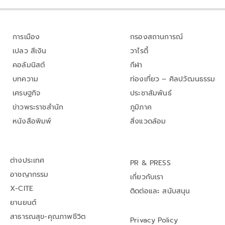
การเมือง
กรองสถานการณ์
เปลว สีเงิน
วาไรตี้
คอลัมนิสต์
กีฬา
บทความ
ท่องเที่ยว – ศิลปวัฒนธรรม
เศรษฐกิจ
ประชาสัมพันธ์
ข่าวพระราชสำนัก
ภูมิภาค
หนังสือพิมพ์
สิ่งแวดล้อม
ต่างประเทศ
PR & PRESS
อาชญากรรม
เกี่ยวกับเรา
X-CITE
ติดต่อและ สนับสนุน
ยานยนต์
สาธารณสุข-คุณภาพชีวิต
Privacy Policy