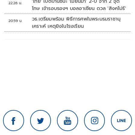
'ไทย' เปิดบ้านชนะ 'เมียนมา' 2-0 จาก 2 จุด
22:26 น.
โทษ เข้ารอบรองฯ บอลอาเซียน ดวล 'สิงคโปร์'
วธ.เตรียมพร้อม พิธีการศพในพระบรมราชานุ
20:59 น.
เคราะห์ เหตุยิงในโรงเรียน