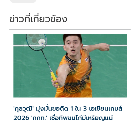
k
k
ข่าวที่เกี่ยวข้อง
'กุลวุฒิ' มุ่งมั่นขอติด 1 ใน 3 เอเชียนเกมส์
2026 'กกท.' เชื่อทัพขนไก่มีเหรียญแน่