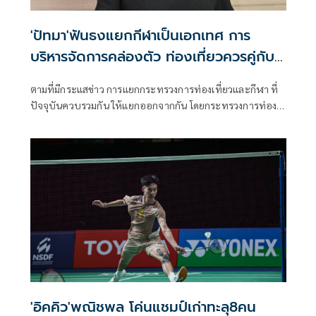
'ปัทมา'ฟันธงแยกกีฬาเป็นเอกเทศ การ
บริหารจัดการคล่องตัว ท่องเที่ยวควรคู่กับ
วัฒนธรรม
ตามที่มีกระแสข่าว การแยกกระทรวงการท่องเที่ยวและกีฬา ที่
ปัจจุบันควบรวมกัน ให้แยกออกจากกัน โดยกระทรวงการท่อง
เที่ยวอาจไปควบรวมกับวัฒนธรรมนั้น
'อิคคิว'พณิชพล โค่นแชมป์เก่าทะลุ8คน