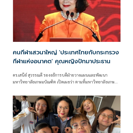
ประธานจัดงาน, ดร.ณัฏฐ์ ธีรณัฐสุภานนท์ ประธานมูลนิธิกองทุน
พัฒนาการกีฬา ในฐานะประธานคณะกรรมการพิจารณารางวัล,
พล.อ.เดชา เหมกระศรี รองประธานคณะกรรมการโอลิมปิคแห่ง
ประเทศไทยฯ ในฐานะผู้แทนประธานคณะกรรมการโอลิมปิคฯ,
ดร.ก้องศักด ยอดมณี ผู้ว่าการการกีฬาแห่งประเทศไทย (กกท.),
นายวรวุฒิ พงษ์ธีระพล นายกสมาคมผู้สื่อข่าวกีฬาแห่ง
ประเทศไทย รวมทั้งผู้บริหารองค์กรกีฬา, นักกีฬา, ผู้ฝึกสอน
ตลอดจนสื่อมวลชน เข้าร่วมอย่างคับคั่ง
คนกีฬาเสวนาใหญ่ 'ประเทศไทยกับกระทรวง
กีฬาแห่งอนาคต' คุณหญิงปัทมาประธาน
ดร.เสนีย์ สุวรรณดี รองอธิการบดีฝ่ายวางแผนและพัฒนา
มหาวิทยาลัยเกษมบัณฑิต เปิดเผยว่า ตามที่มหาวิทยาลัยเกษม
บัณฑิตโดยศูนย์นวัตกรรมการพัฒนาทุนมนุษย์ร่วมกับภาคีเครือ
ข่ายกำหนดจัดโครงการเสวนาทางวิชาการเรื่อง “ประเทศไทย :
กับกระทรวงกีฬาแห่งอนาคต” ในวันที่ 14 พฤษภาคม 2569
ระหว่างเวลา 13.30-16.30 น. ณ ห้องปัทมชาติ ชั้น 23 โรงแรม
อโนมา แกรนด์ กรุงเทพ ถนนราชดำริ เขตปทุมวัน
กรุงเทพมหานคร