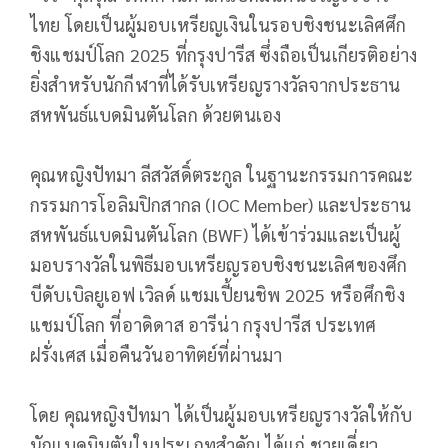
ไทย โดยเป็นผู้มอบเหรียญเงินในรอบชิงชนะเลิศศึก
ชิงแชมป์โลก 2025 ที่กรุงปารีส ซึ่งถือเป็นเกียรติอย่าง
ยิ่งสำหรับนักกีฬาที่ได้รับเหรียญรางวัลจากประธาน
สหพันธ์แบดมินตันโลก ด้วยตนเอง
คุณหญิงปัทมา ลีสวัสดิ์ตระกูล ในฐานะกรรมการคณะ
กรรมการโอลิมปิกสากล (IOC Member) และประธาน
สหพันธ์แบดมินตันโลก (BWF) ได้เข้าร่วมและเป็นผู้
มอบรางวัลในพิธีมอบเหรียญรอบชิงชนะเลิศของศึก
บีดับเบิลยูเอฟ เวิลด์ แชมเปี้ยนชิพ 2025 หรือศึกชิง
แชมป์โลก ที่อาดิดาส อารีน่า กรุงปารีส ประเทศ
ฝรั่งเศส เมื่อคืนวันอาทิตย์ที่ผ่านมา
โดย คุณหญิงปัทมา ได้เป็นผู้มอบเหรียญรางวัลให้กับ
นักแบดมินตันในประเภทสำคัญ ได้แก่ ชายเดี่ยว,