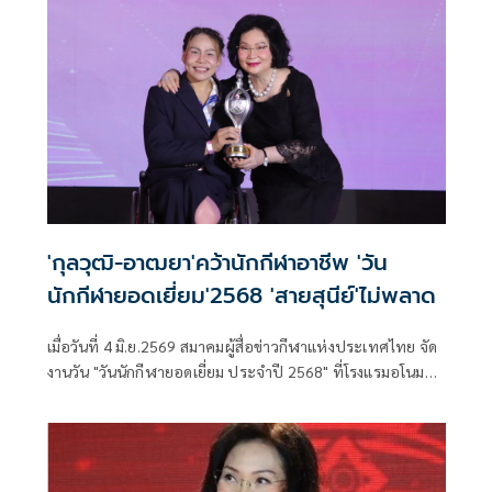
'กุลวุฒิ-อาฒยา'คว้านักกีฬาอาชีพ 'วัน
นักกีฬายอดเยี่ยม'2568 'สายสุนีย์'ไม่พลาด
เมื่อวันที่ 4 มิ.ย.2569 สมาคมผู้สื่อข่าวกีฬาแห่งประเทศไทย จัด
งานวัน "วันนักกีฬายอดเยี่ยม ประจำปี 2568" ที่โรงแรมอโนมา
แกรนด์ โดยได้รับเกียรติจากนายสุรศักดิ์ พันธ์เจริญวรกุล
รัฐมนตรีว่าการกระทรวงการท่องเที่ยวและกีฬา เป็นประธานใน
พิธีเปิดงาน พร้อมด้วย คุณหญิงปัทมา ลีสวัสดิ์ตระกูล กรรมการ
คณะกรรมการโอลิมปิกสากล (ไอโอซี เมมเบอร์) ในฐานะ