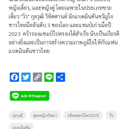
หญิงเดี่ยว, และหญิงคู่ โดยเฉพาะในประเภทชาย
เดี่ยว "วิว" กุลวุฒิ วิทิตศานต์ นักแบดมินตันขวัญใจ
ชาวไทยมืออันดับ 3 ของโลก และแชมป์เก่าเมื่อปี
2023 คว้ารองแชมป์ไปครองได้สำเร็จ นับเป็นเกียรติ
อย่างยิ่งและเป็นการสร้างความภาคภูมิใจให้กับแฟน
แบดมินตันชาวไทย
F
T
C
Li
S
ac
wi
o
n
h
e
tt
p
e
ar
b
er
y
e
o
Li
Tags
กุลวุฒิ
คุณหญิงปัทมา
รอิงแชมป์โลก2025
วิว
o
n
แบกมินตัน