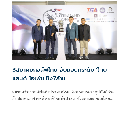
รับเกียรติจากพลตรีโอสถ ภาวิไล ประธานสหพันธ์กีฬาคนพิการ
แห่งอาเซียน เป็นประธานในการแถลงข่าว พร้อมด้วยพลตรีหญิง
ดร.วันดี โตสุวรรณ เลขาธิการสหพันธ์กีฬาคนพิการแห่งอาเซียน
ณ ศูนย์ประสานงานสื่อมวลชน (MPC) การแข่งขันกีฬาอาเซียน
พาราเกมส์ ครั้งที่ 13 อาคารศูนย์ประชุม สมาคมกีฬาคนพิการ
แห่งประเทศไทย ในพระบรมราชูปถัมภ์ จังหวัดนครราชสีมา
เมื่อวันที่ 25 มกราคม 2569
3สมาคมกอล์ฟไทย จับมือยกระดับ 'ไทย
แลนด์ โอเพ่น'ชิง7ล้าน
สมาคมกีฬากอล์ฟแห่งประเทศไทย ในพระบรมราชูปถัมภ์ ร่วม
กับสมาคมกีฬากอล์ฟอาชีพแห่งประเทศไทย และ ออลไทย
แลนด์กอล์ฟทัวร์ จัดการแข่งขันรายการ กอล์ฟ ไทยแลนด์
โอเพ่น ครั้งที่ 53 ชิงเงินรางวัลเพิ่มขึ้นจากเดิม 5 ล้านบาท เป็น 7
ล้านบาท (แชมป์จะได้รับ 1,050,000 บาท) ระหว่างวันที่ 4–7
ธันวาคม 2568 ณ สนามริเวอร์เดล กอล์ฟ คลับ จังหวัดปทุมธานี