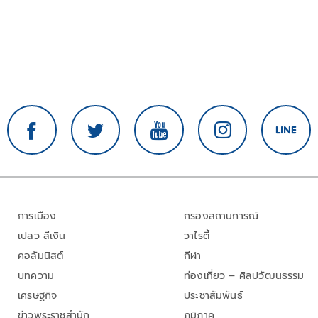
การเมือง
กรองสถานการณ์
เปลว สีเงิน
วาไรตี้
คอลัมนิสต์
กีฬา
บทความ
ท่องเที่ยว – ศิลปวัฒนธรรม
เศรษฐกิจ
ประชาสัมพันธ์
ข่าวพระราชสำนัก
ภูมิภาค