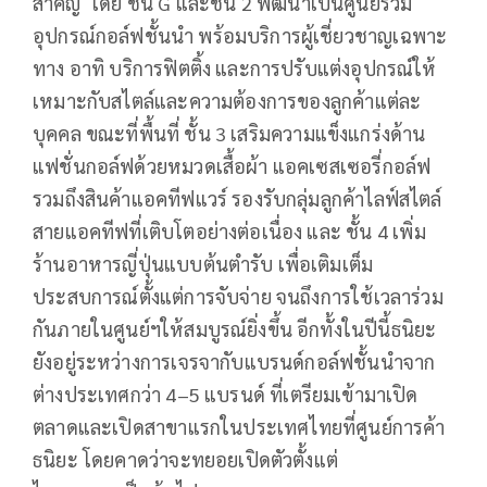
สำคัญ
โดย ชั้น
G
และชั้น
2
พัฒนาเป็นศูนย์รวม
อุปกรณ์กอล์ฟชั้นนำ พร้อมบริการผู้เชี่ยวชาญเฉพาะ
ทาง อาทิ บริการฟิตติ้ง และการปรับแต่งอุปกรณ์ให้
เหมาะกับสไตล์และความต้องการของลูกค้าแต่ละ
บุคคล ขณะที่พื้นที่ ชั้น
3
เสริมความแข็งแกร่งด้าน
แฟชั่นกอล์ฟด้วยหมวดเสื้อผ้า แอคเซสเซอรี่กอล์ฟ
รวมถึงสินค้าแอคทีฟแวร์ รองรับกลุ่มลูกค้าไลฟ์สไตล์
สายแอคทีฟที่เติบโตอย่างต่อเนื่อง และ ชั้น
4
เพิ่ม
ร้านอาหารญี่ปุ่นแบบต้นตำรับ เพื่อเติมเต็ม
ประสบการณ์ตั้งแต่การจับจ่าย จนถึงการใช้เวลาร่วม
กันภายในศูนย์ฯให้สมบูรณ์ยิ่งขึ้น อีกทั้งในปีนี้ธนิยะ
ยังอยู่ระหว่างการเจรจากับแบรนด์กอล์ฟชั้นนำจาก
ต่างประเทศกว่า
4–5
แบรนด์ ที่เตรียมเข้ามาเปิด
ตลาดและเปิดสาขาแรกในประเทศไทยที่ศูนย์การค้า
ธนิยะ โดยคาดว่าจะทยอยเปิดตัวตั้งแต่