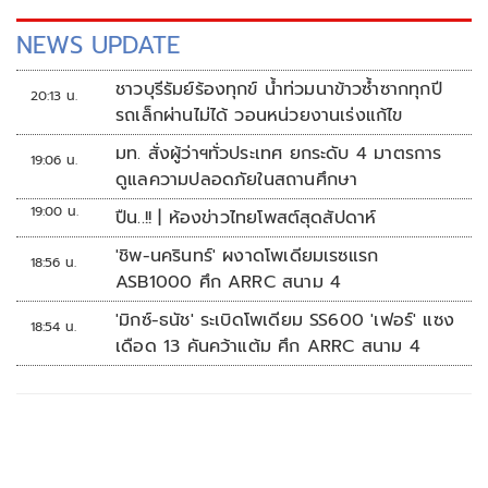
โดยจะมีนักกอล์ฟเข้าร่วมแข่งขัน 144 คน
NEWS UPDATE
ชาวบุรีรัมย์ร้องทุกข์ น้ำท่วมนาข้าวซ้ำซากทุกปี
20:13 น.
รถเล็กผ่านไม่ได้ วอนหน่วยงานเร่งแก้ไข
มท. สั่งผู้ว่าฯทั่วประเทศ ยกระดับ 4 มาตรการ
19:06 น.
ดูแลความปลอดภัยในสถานศึกษา
19:00 น.
ปืน..!! | ห้องข่าวไทยโพสต์สุดสัปดาห์
'ชิพ-นครินทร์' ผงาดโพเดียมเรซแรก
18:56 น.
ASB1000 ศึก ARRC สนาม 4
'มิกซ์-ธนัช' ระเบิดโพเดียม SS600 'เฟอร์' แซง
18:54 น.
เดือด 13 คันคว้าแต้ม ศึก ARRC สนาม 4