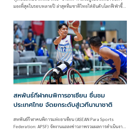
มองที่สุดในรอบหลายปี ล่าสุดทีมชาติไทยไต่อันดับโลกฟีฟ่าขึ้น
มาอยู่ที่อันดับ 96 ของโลก ในการประกาศอันดับโลกเดือน
ธันวาคม 2568 ซึ่งถือเป็นอันดับที่ดีที่สุดในรอบกว่า 16 ปี และยัง
คงครองตำแหน่งทีมอันดับ 1 ของอาเซียนอย่างเต็มภาคภูมิใน
ระหว่างการเดินทางอันน่าภาคภูมิใจนี้ "สมิติเวช" ยืนหยัดอยู่
เคียงข้างทีมชาติไทยอย่างไม่เคยห่างหาย ตั้งแต่ปีแรกจนถึงปีที่
3
สหพันธ์กีฬาคนพิการอาเซียน ชื่นชม
ประเทศไทย จัดยกระดับสู่เวทีนานาชาติ
สหพันธ์กีฬาคนพิการแห่งอาเซียน (ASEAN Para Sports
Federation: APSF) จัดงานแถลงข่าวภาพรวมผลการดำเนินงาน
และการจัดการแข่งขันกีฬาอาเซียนพาราเกมส์ ครั้งที่ 13 โดยได้