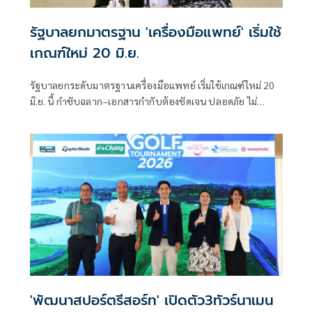
รัฐบาลยกมาตรฐาน 'เครื่องมือแพทย์' เริ่มใช้
เกณฑ์ใหม่ 20 มิ.ย.
รัฐบาลยกระดับมาตรฐานเครื่องมือแพทย์ เริ่มใช้เกณฑ์ใหม่ 20
มิ.ย. นี้ กำชับฉลาก–เอกสารกำกับต้องชัดเจน ปลอดภัย ไม่
โอ้อวดเกินจริง
'พัฒนาสปอร์ตรีสอร์ท' เปิดตัว3ทัวร์นาเมน