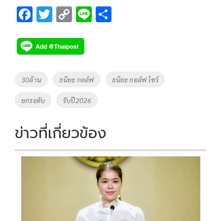
F
T
C
Li
S
ac
wi
o
n
h
e
tt
p
e
ar
b
er
y
e
o
Li
Tags
30ล้าน
ธนิยะ กอล์ฟ
ธนิยะ กอล์ฟ โชว์
o
n
ยกระดับ
รับปี2026
k
k
ข่าวที่เกี่ยวข้อง