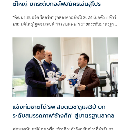
ต์ใหญ่ ยกระดับกอล์ฟสมัครเล่นสู่โปร
"พัฒนา สปอร์ต รีสอร์ท" รุกตลาดกอล์ฟปี 2026 เปิดตัว 3 ทัวร์
นาเมนต์ใหญ่ ชูคอนเซปต์ "Play Like a Pro" ยกระดับมาตรฐาน
การแข่งขันกอล์ฟสมัครเล่นสู่ระดับโปร
แข้งทีมชาติได้'รพ.สมิติเวช'ดูแล3ปี ยก
ระดับสมรรถภาพ'ช้างศึก' สู่มาตรฐานสากล
ฟุตบอลทีมชาติไทย หรือ "ช้างศึก" กำลังอยู่ในช่วงที่น่าจับตา