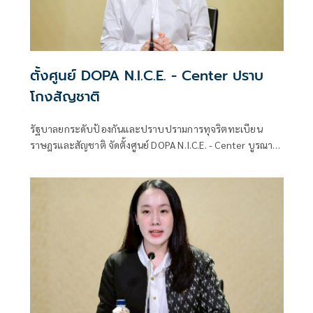
ตั้งศูนย์ DOPA N.I.C.E. - Center ปราบ
โกงสัญชาติ
รัฐบาลยกระดับป้องกันและปราบปรามการทุจริตทะเบียน
ราษฎรและสัญชาติ จัดตั้งศูนย์ DOPA N.I.C.E. - Center บูรณา
การกระบวนการยุติธรรมและภาคีเครือข่าย