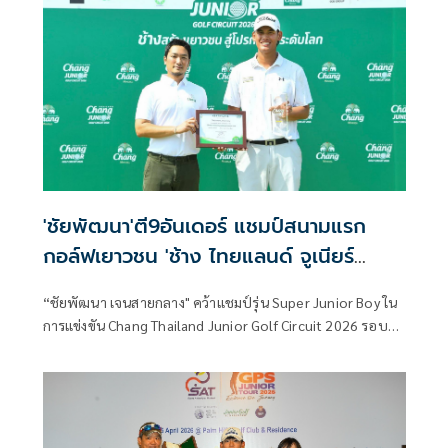
'ชัยพัฒนา'ตี9อันเดอร์ แชมป์สนามแรก
กอล์ฟเยาวชน 'ช้าง ไทยแลนด์ จูเนียร์
กอล์ฟ เซอร์กิต2026'
“ชัยพัฒนา เจนสายกลาง" คว้าแชมป์รุ่น Super Junior Boy ใน
การแข่งขัน Chang Thailand Junior Golf Circuit 2026 รอบคัด
เลือก สนามที่ 1 ที่สยาม คันทรี คลับ แบงคอก สกอร์รวมสองวัน
9 อันเดอร์พาร์ 135