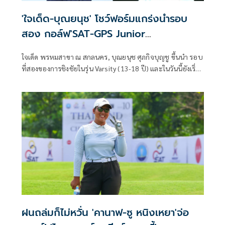
'ใจเด็ด-บุณยนุช' โชว์ฟอร์มแกร่งนำรอบ
สอง กอล์ฟ'SAT-GPS Junior
Tour2026'ส.2
ใจเด็ด พรหมสาขา ณ สกลนคร, บุณยนุช ศุภกิจบุญชู ขึ้นนำ รอบ
ที่สองของการชิงชัยในรุ่น Varsity (13-18 ปี) และในวันนี้ยังเริ่ม
เปิดฉากวันแรกสำหรับรุ่น Junior Varsity (10-12 ปี) การ
แข่งขันกอล์ฟเยาวชนรายการ "SAT-GPS Junior Tour 2026"
สนามที่ 2 ณ สนามระยอง กรีนวัลเลย์ คันทรี คลับ จ.ระยอง
ฝนถล่มก็ไม่หวั่น 'คานาฟ-ซู หนิงเหยา'จ่อ