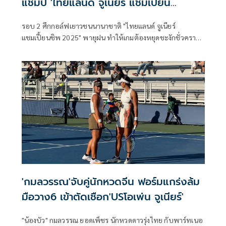
แชมป์ 'ไทยแลนด์ จูเนียร์ แชมเปี้ยน
ชิพ2025'
รอบ 2 ศึกกอล์ฟเยาวชนนานาชาติ "ไทยแลนด์ จูเนียร์
แชมเปี้ยนชิพ 2025" พายุฝน ทำให้เกมต้องหยุดชะงักชั่วคราว
แต่ยังแข่งจนจบทุกรุ่น ประเภทหญิง ผู้นำไม่เปลี่ยนมือ "ซู หนิง
เหยา" สาวจีนวัย 15 ปี เก็บอีก 4 อันเดอร์พาร์ 68 สกอร์รวม 7
อันเดอร์พาร์ 137 ส่วนประเภทชาย "คานาฟ ซัวฮาน" นักกอล์ฟ
ดาวรุ่งวัย 16 ปีจากอินเดีย ทำเพิ่มอีก 2 อันเดอร์พาร์ 70 สกอร์
รวม 6 อันเดอร์พาร์ 138 จ่อแชมป์รายการนี้ทั้งคู่ มีแต้มทิ้ง
อันดับ 2 เท่ากัน อยู่สองสโตรก
'กมลวรรณ'จับคู่นักหวดจีน ฟอร์มแกร่งล้ม
มือวาง6 เข้าตัดเชือก'USโอเพ่น จูเนียร์'
"น้องบัว" กมลวรรณ ยอดเพ็ชร นักหวดดาวรุ่งไทย กับพาร์ทเนอ