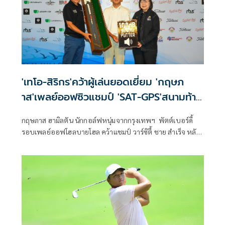
'เทโอ-สิริกร'คว้าผู้เล่นยอดเยี่ยม 'กฤษภ
าส'เพลย์ออฟซิวแชมป์ 'SAT-GPS'สนามท้าย
ที่ปาล์มฮิลล์
กฤษภาส ฮามิลตัน นักกอล์ฟหนุ่มจากกรุงเทพฯ พัตต์เบอร์ดี้
รอบเพลย์ออฟโฮลบายโฮล คว้าแชมป์ วาร์ซิตี้ ชาย สำเร็จ หลัง
ดวลหลุมต่อหลุมกับ วรุตม์ บุญรอด ผู้นำจากสองวันแรกที่เล่นวัน
สุดท้ายแต้มไม่ขยับและจบด้วยสกอร์รวมเท่ากันสามวัน อีเว่
นพาร์ 216 ส่วนรุ่นวอร์ซิตี้ หญิง แชมป์เป็นของ กชกรณ์ นิ่มนวล