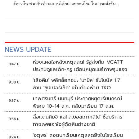
ร์ชาวจีน ช่วยกันทำผลงานได้อย่างยอดเยี่ยม ในการแข่งขัน
เทนนิสแกรนด์สแลมระดับเยาวชน "ยูเอส โอเพ่น จูเนียร์ เทนนิส
แชมเปี้ยนชิพส์ 2025" ที่นิวยอร์ก สหรัฐอเมริกา เมื่อวันที่ 4 ก.ย.
2568 ตามเวลาท้องถิ่น ในประเภทหญิงคู่ รอบก่อนรองชนะเลิศ
NEWS UPDATE
ห่วงแผลใจหลังเหตุสลด! รัฐส่งทีม MCATT
9:47 น.
ประกบดูแลเด็ก-ครู เตือนหยุดแชร์ภาพรุนแรง
'เสือคิม' พลิกล็อกชนะ 'นาบิล' รับโบนัส 1.7
9:38 น.
ล้าน 'ซุปเปอร์เล็ก' เข่าเดี้ยงพ่าย TKO
เทพศิรินทร์ นนทบุรี ประกาศหยุดเรียนกรณี
9:37 น.
พิเศษ 10-14 ส.ค. กลับมาเรียน 17 ส.ค.
สื่อแดนกิมจิ แฉ! ส.บอลเกาหลีใต้ ซื้อบริการ
9:34 น.
ทางเพศเอาใจผู้ตัดสินต่างชาติ
'จตุพร' ถอดบทเรียนเหตุสลดยิงในโรงเรียน
9:24 น.