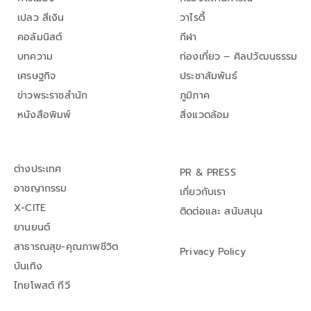
เปลว สีเงิน
วาไรตี้
คอลัมนิสต์
กีฬา
บทความ
ท่องเที่ยว – ศิลปวัฒนธรรม
เศรษฐกิจ
ประชาสัมพันธ์
ข่าวพระราชสำนัก
ภูมิภาค
หนังสือพิมพ์
สิ่งแวดล้อม
ต่างประเทศ
PR & PRESS
อาชญากรรม
เกี่ยวกับเรา
X-CITE
ติดต่อและ สนับสนุน
ยานยนต์
สาธารณสุข-คุณภาพชีวิต
Privacy Policy
บันเทิง
ไทยโพสต์ ทีวี