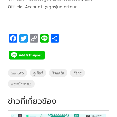
Official Account: @gpsjuniortour
F
T
C
Li
S
ac
wi
o
n
h
e
tt
p
e
ar
b
er
y
e
o
Li
Tags
Sat GPS
จูเนียร์
ริวแตโอ
สิริกร
o
n
แชมป์สนาม2
k
k
ข่าวที่เกี่ยวข้อง