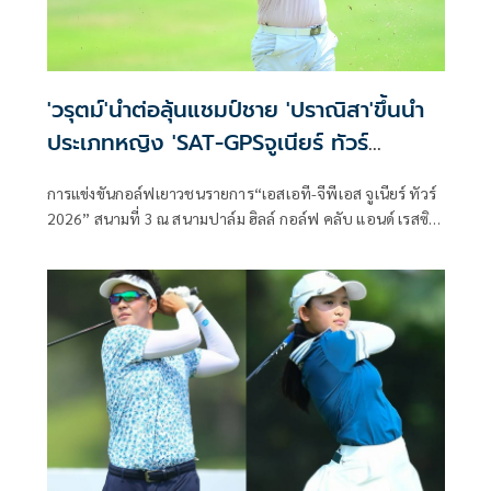
'วรุตม์'นำต่อลุ้นแชมป์ชาย 'ปราณิสา'ขึ้นนำ
ประเภทหญิง 'SAT-GPSจูเนียร์ ทัวร์
2026'ที่ปาล์มฮิลล์ฯ
การแข่งขันกอล์ฟเยาวชนรายการ“เอสเอที-จีพีเอส จูเนียร์ ทัวร์
2026” สนามที่ 3 ณ สนามปาล์ม ฮิลล์ กอล์ฟ คลับ แอนด์ เรสซิ
เดนซ์ จังหวัดเพชรบุรี ดำเนินการจัดการแข่งขันโดย กอล์ฟ เพ
อร์ฟอร์แมนซ์ โซลูชั่น (GPS) ภายใต้การสนับสนุนจากการกีฬา
แห่งประเทศไทย (กกท.)