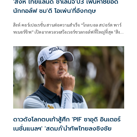
'สิงห์ ไทยแลนด์ ชาเลนจ์'ปี3 เฟ้นหา8ยอด
นักกอล์ฟ ชม'ดิ โอเพ่น'ที่อังกฤษ
สิงห์ คอร์เปอเรชั่น สานต่อความสำเร็จ “โกลบอล สปอร์ต พาร์
ทเนอร์ชิพ” เปิดฉากดวลวงสวิงเวอร์ชวลกอล์ฟที่ใหญ่ที่สุด "สิงห์
ไทยแลนด์ ชาลเลนจ์" (Singha Thailand Challenge) ปีที่ 3 ใน
22 สนามคัดเลือกทั่วประเทศ เพื่อหาสุดยอด 8 นักกอล์ฟ รับ
รางวัลเอ็กซ์คลูซีฟทริปบินชมสุดยอดการแข่งขันกอล์ฟรายการ
เก่าแก่ที่สุดของโลกอย่าง “ดิ โอเพ่น” ครั้งที่ 154 ณ สนามรอยัล
เบิร์กเดล และ AIG Women’s Open ครั้งที่ 50 ณ สนามรอยัล ลิ
ทแธม แอนด์ เซนต์ แอนส์ ประเทศอังกฤษ
ดาวดังโลกตบเท้าสู้ศึก 'PIF ซาอุดิ อินเตอร์
เนชั่นแนลฯ' 'สดมภ์'นำทัพไทยลงชิงชัย