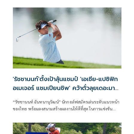
อินเตอร์เนชั่นเนล ซีรีส์ ฤดูกาล 2025 ชิงเงินรางวัลรวม 2 ล้าน
เหรียญสหรัฐ หรือประมาณ 62 ล้านบาท ณ สนามสิงคโปร์ ไอ
แลนด์ คันทรี คลับ ระหว่างวันที่ 6-9 พฤศจิกายนนี้ โดยมี สดมภ์
แก้วกาญจนา โปรหนุ่มแถวหน้าของไทยลงป้องกันตำแหน่ง
'รัชชานนท์'ตั้งเป้าลุ้นแชมป์ 'เอเชีย-แปซิฟิก
อเมเจอร์ แชมเปียนชิพ' คว้าตั๋วลุยเดอะมาส
เตอร์ส-ดิ โอเพ่น
“รัชชานนท์ ฉันทนานุวัฒน์” นักกอล์ฟสมัครเล่นระดับแนวหน้า
ของไทย พร้อมลงสนามสร้างผลงานให้ดีที่สุด ในการแข่งขัน
เอเชีย-แปซิฟิก อเมเจอร์ แชมเปียนชิพ (Asia-Pacific Amateur
Championship) ที่ประเทศสหรัฐอาหรับเอมิเรตส์ (ยูเออี)
สัปดาห์นี้ เพื่อคว้าสิทธิ์เข้าร่วมศึกเมเจอร์ “เดอะ มาสเตอร์ส”