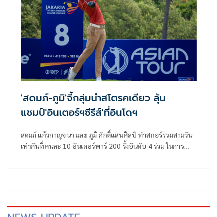
และ “ดิ โอเพ่น” ในปีหน้า
'สดมภ์-ภูมิ'จี้กลุ่มนำสโตรคเดียว ลุ้น
แชมป์'อินเตอร์ฯซีรีส์'ที่อินโดฯ
สดมภ์ แก้วกาญจนา และ ภูมิ ศักดิ์แสนศิลป์ ทำสกอร์รวมสามวัน
เท่ากันที่คนละ 10 อันเดอร์พาร์ 200 รั้งอันดับ 4 ร่วม ในการ
แข่งขันกอล์ฟรายการ “จาการ์ต้า อินเตอร์เนชั่นแนล แชมเปี้ยน
ชิพ” ที่สนามดาไม อินดาห์ กอล์ฟ พาร์ 70 ในกรุงจาการ์ต้า
ประเทศอินโดนีเซีย เมื่อวันที่ 4 ตุลาคมที่ผ่านมา มีโอกาสลุ้น
แชมป์โดยมีสกอร์ตามหลังสามผู้นำร่วมเพียงสโตรคเดียว