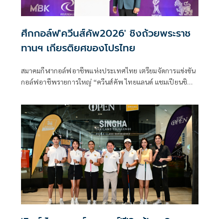
ศึกกอล์ฟ'ควีนส์คัพ2026' ชิงถ้วยพระราช
ทานฯ เกียรติยศของโปรไทย
สมาคมกีฬากอล์ฟอาชีพแห่งประเทศไทย เตรียมจัดการแข่งขัน
กอล์ฟอาชีพรายการใหญ่ “ควีนส์คัพ ไทยแลนด์ แชมเปียนชิพ
2026” ชิงถ้วยพระราชทานสมเด็จพระนางเจ้าสุทิดา พัชรสุธา
พิมลลักษณ พระบรมราชินี พร้อมเงินรางวัลรวม 15 ล้านบาท
ระหว่างวันที่ 2-5 กรกฎาคม 2569 ณ สนามริเวอร์เดล กอล์ฟ
คลับ จังหวัดปทุมธานี