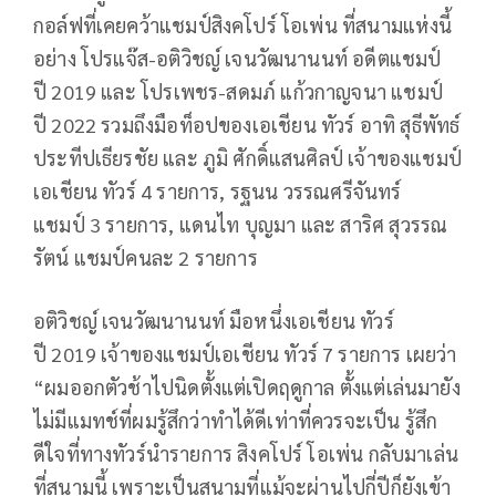
กอล์ฟที่เคยคว้าแชมป์สิงคโปร์ โอเพ่น ที่สนามแห่งนี้
อย่าง โปรแจ๊ส-อติวิชญ์ เจนวัฒนานนท์ อดีตแชมป์
ปี
2019
และ โปรเพชร-สดมภ์ แก้วกาญจนา แชมป์
ปี
2022
รวมถึงมือท็อปของเอเชียน ทัวร์ อาทิ สุธีพัทธ์
ประทีปเธียรชัย และ ภูมิ ศักดิ์แสนศิลป์ เจ้าของแชมป์
เอเชียน ทัวร์
4
รายการ
,
รฐนน วรรณศรีจันทร์
แชมป์
3
รายการ
,
แดนไท บุญมา และ สาริศ สุวรรณ
รัตน์ แชมป์คนละ
2
รายการ
อติวิชญ์ เจนวัฒนานนท์ มือหนึ่งเอเชียน ทัวร์
ปี
2019
เจ้าของแชมป์เอเชียน ทัวร์
7
รายการ เผยว่า
“ผมออกตัวช้าไปนิดตั้งแต่เปิดฤดูกาล ตั้งแต่เล่นมายัง
ไม่มีแมทช์ที่ผมรู้สึกว่าทำได้ดีเท่าที่ควรจะเป็น รู้สึก
ดีใจที่ทางทัวร์นำรายการ สิงคโปร์ โอเพ่น กลับมาเล่น
ที่สนามนี้ เพราะเป็นสนามที่แม้จะผ่านไปกี่ปีก็ยังเข้า