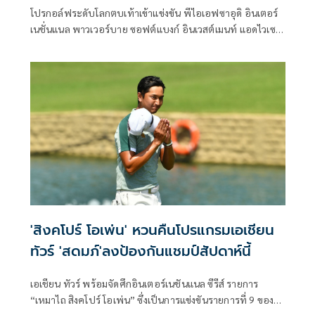
โปรกอล์ฟระดับโลกตบเท้าเข้าแข่งขัน พีไอเอฟซาอุดิ อินเตอร์
เนชั่นแนล พาวเวอร์บาย ซอฟต์แบงก์ อินเวสต์เมนท์ แอดไวเซ
อร์ส รายการสุดท้ายของอินเตอร์เนชั่นแนล ซีรีส์ ฤดูกาล 2025
ชิงเงินรางวัลรวมสูงถึง 5 ล้านเหรียญสหรัฐ หรือประมาณ 160
ล้านบาท เปิดฉากชิงชัยรอบแรกวันพุธที่ 19 พฤศจิกายนนี้ ที่
สนามริยาด กอล์ฟ คลับ ระยะ 7,439 หลา พาร์ 71 ประเทศ
ซาอุดิอาระเบีย ด้านโปรไทยนำทัพโดย สดมภ์ แก้วกาญจนา ซึ่ง
เพิ่งคว้าตั๋วลงเล่นในดีพีเวิลด์ทัวร์ปีหน้า ทั้งนี้เวลาท้องถิ่น
ประเทศซาอุดิอาระเบียช้ากว่าประเทศไทย 4 ชั่วโมง
'สิงคโปร์ โอเพ่น' หวนคืนโปรแกรมเอเชียน
ทัวร์ 'สดมภ์'ลงป้องกันแชมป์สัปดาห์นี้
เอเชียน ทัวร์ พร้อมจัดศึกอินเตอร์เนชันแนล ซีรีส์ รายการ
“เหมาไถ สิงคโปร์ โอเพ่น” ซึ่งเป็นการแข่งขันรายการที่ 9 ของ