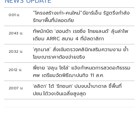
NEWS UPDATE
“โครงสร้างเก่า-คนใหม่”บีอาร์เอ็น รัฐตรึงกำลัง
0:01 น.
รักษาพื้นที่ปลอดภัย
ทัพนักบิด 'ฮอนด้า เรซซิ่ง ไทยแลนด์' ลุ้นล่าโพ
20:43 น.
เดียม ARRC สนาม 4 ที่มัลดาลิกา
‘ศุภมาส’ สั่งเข้มตรวจคลินิกเสริมความงาม ย้ำ
20:32 น.
โฆษณาราคาต้องจ่ายจริง
พี่ชาย 'ฮลุน โซโล่' แจ้งกำหนดการสวดอภิธรรม
20:12 น.
ศพ เตรียมจัดพิธีฌาปนกิจ 11 ส.ค.
'ลลิดา' โต้ 'รักชนก' ปมงบน้ำบาดาล ชี้พื้นที่
20:07 น.
ปชน.ได้วงเงินเฉลี่ยสูงสุด