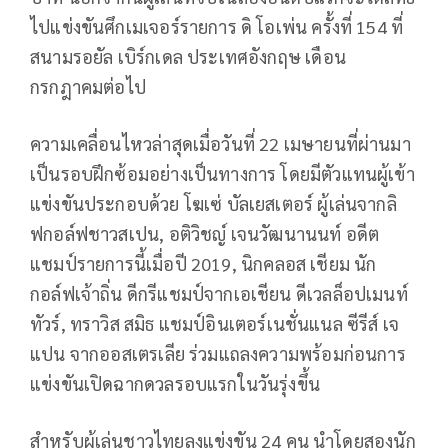
ไปแข่งขันศึกเมเจอร์รายการ ดิ โอเพ่น ครั้งที่
154
ที่
สนามรอยัล เบิร์กเดล ประเทศอังกฤษ เดือน
กรกฎาคมต่อไป
ความเคลื่อนไหวล่าสุดเมื่อวันที่
22
เมษายนที่ผ่านมา
เป็นรอบฝึกซ้อมอย่างเป็นทางการ โดยมีตัวแทนผู้เข้า
แข่งขันประกอบด้วย โฆเซ่ บัลเยสเตอร์ ผู้เล่นจากลิ
ฟกอล์ฟชาวสเปน
,
อติวิชญ์ เจนวัฒนานนท์ อดีต
แชมป์รายการนี้เมื่อปี
2019,
นิกคลอส เชียม นัก
กอล์ฟเจ้าถิ่น ดีกรีแชมป์จากเอเชียน ดีเวลล็อปเมนท์
ทัวร์
,
ทราวิส สมิธ แชมป์อินเตอร์เนชั่นแนล ซีรีส์ เจ
แปน จากออสเตรเลีย ร่วมแถลงความพร้อมก่อนการ
แข่งขันเปิดฉากดวลรอบแรกในวันรุ่งขึ้น
สำหรับผู้เล่นชาวไทยลงแข่งขัน
24
คน นำโดยสองนัก