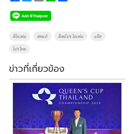
ac
wi
o
n
h
e
tt
p
e
ar
b
er
y
e
o
Li
Tags
ดิโอเพ่น
สดมภ์
สิงคโปร โอเพ่น
แจ๊ส
o
n
โปรไทย
k
k
ข่าวที่เกี่ยวข้อง