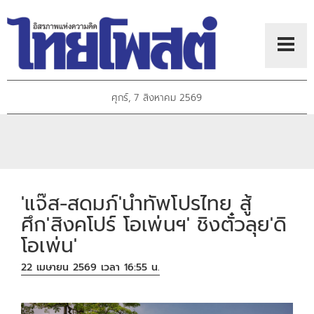
ศุกร์, 7 สิงหาคม 2569
'แจ๊ส-สดมภ์'นำทัพโปรไทย สู้
ศึก'สิงคโปร์ โอเพ่นฯ' ชิงตั๋วลุย'ดิ
โอเพ่น'
22 เมษายน 2569 เวลา 16:55 น.