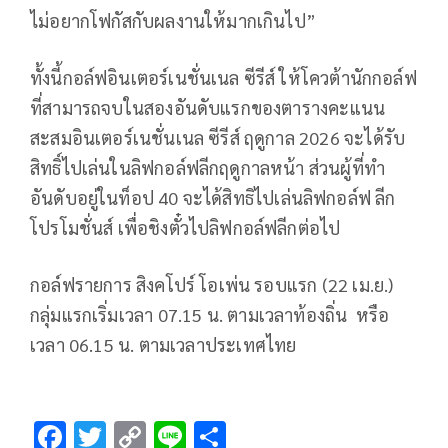
ไม่อยากโฟกัสกับผลงานให้มากเกินไป”
ทั้งนี้กอล์ฟอินเตอร์เนชั่นเนล ซีรีส์ ให้โควต้านักกอล์ฟ
ที่สามารถจบในสองอันดับแรกของตารางคะแนน
สะสมอินเตอร์เนชั่นเนล ซีรีส์ ฤดูกาล
2026
จะได้รับ
สิทธิ์ไปเล่นในลิฟกอล์ฟลีกฤดูกาลหน้า ส่วนผู้ที่ทำ
อันดับอยู่ในท็อป
40
จะได้สิทธิไปเล่นลิฟกอล์ฟ ลีก
โปรโมชั่นส์ เพื่อชิงตั๋วไปลิฟกอล์ฟลีกต่อไป
กอล์ฟรายการ สิงคโปร์ โอเพ่น รอบแรก (
22
เม.ย.)
กลุ่มแรกเริ่มเวลา
07.15
น. ตามเวลาท้องถิ่น หรือ
เวลา
06.15
น. ตามเวลาประเทศไทย
F
T
C
Li
S