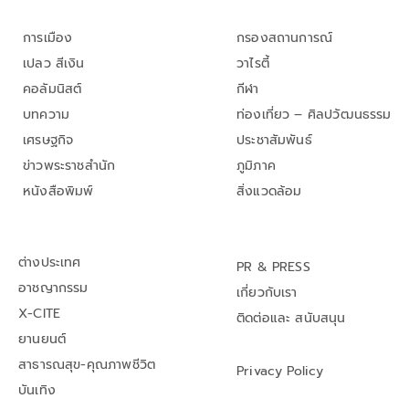
การเมือง
กรองสถานการณ์
เปลว สีเงิน
วาไรตี้
คอลัมนิสต์
กีฬา
บทความ
ท่องเที่ยว – ศิลปวัฒนธรรม
เศรษฐกิจ
ประชาสัมพันธ์
ข่าวพระราชสำนัก
ภูมิภาค
หนังสือพิมพ์
สิ่งแวดล้อม
ต่างประเทศ
PR & PRESS
อาชญากรรม
เกี่ยวกับเรา
X-CITE
ติดต่อและ สนับสนุน
ยานยนต์
สาธารณสุข-คุณภาพชีวิต
Privacy Policy
บันเทิง