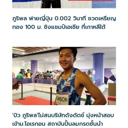
ภูริพล พ่ายญี่ปุ่น 0.002 วินาที ชวดเหรียญ
ทอง 100 ม. ชิงแชมป์เอเชีย ที่เกาหลีใต้
'บิว ภูริพล'ไม่สนบริษัทดังดัตช์ มุ่งหน้าสอบ
เข้าม.โอเรกอน สถาบันปั้นลมกรดชั้นนำ