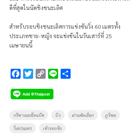
ดีที่สุดในนัดชิงชนะเลิศ
สำหรับรอบชิงชนะเลิศการแข่งขันวิ่ง 60 เมตรทั้ง
ประเภทชาย-หญิง จะแข่งขันในวันเสาร์ที่ 25
เมษายนนี้
F
T
C
Li
S
ac
wi
o
n
h
e
tt
p
e
ar
b
er
y
e
o
Li
Tags
กรีฑางเอเชี่ยนบีช
บิว
ผ่านคัดเลือก
ภูริพล
o
n
วิ่ง60เมตร
เข้ารอบชิง
k
k