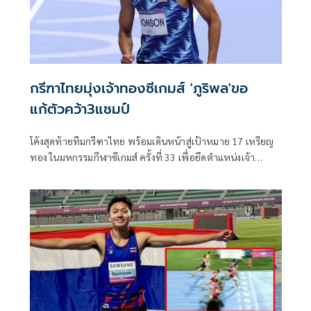
กรีฑาไทยมุ่งเจ้าทองซีเกมส์ 'ภูริพล'ขอ
แก้ตัวคว้า3แชมป์
โค้งสุดท้ายทีมกรีฑาไทย พร้อมเดินหน้าสู่เป้าหมาย 17 เหรียญ
ทอง ในมหกรรมกีฬาซีเกมส์ ครั้งที่ 33 เพื่อยึดตำแหน่งเจ้า
เหรียญทองมาครองให้ได้อีกสมัย ขณะที่ “บิว” ภูริพล บุญสอน
ลมกรดความหวัง มุ่งมั่น ขอแก้ตัวกวาด 3 แชมป์