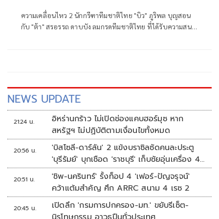
ความเคลื่อนไหว 2 นักกรีฑาทีมชาติไทย "บิว" ภูริพล บุญสอน
กับ "ต้า" สรอรรถ ดาบบัง ลมกรดทีมชาติไทย ที่ได้รับความสนใจ
จากโกลบอลสปอร์ตคอมมูนิเคชั่น บริษัทผลิตนักกรีฑาชื่อดัง
จากประเทศเนเธอร์แลนด์ ที่ต้องการเซ็นสัญญา 2 ลมกรดไทย
เข้าเป็นนักกรีฑาอาชีพในสังกัด
NEWS UPDATE
อิหร่านกร้าว ไม่เปิดช่องแคบฮอร์มุซ หาก
21:24 น.
สหรัฐฯ ไม่ปฏิบัติตามเงื่อนไขทั้งหมด
'บิสโซลี-ดาร์ลัน' 2 แข้งบราซิลซัดคนละประตู
20:56 น.
'บุรีรัมย์' บุกเชือด 'ราชบุรี' เก็บชัยอุ่นเครื่อง 4
นัดรวด
'ชิพ-นครินทร์' รั้งท็อป 4 'เฟอร์-ปัญจรุจน์'
20:51 น.
คว้าแต้มสำคัญ ศึก ARRC สนาม 4 เรซ 2
เปิดลึก 'กรมการปกครอง-มท.' ขยับรีเซ็ต-
20:45 น.
นิรโทษกรรม อาวุธปืนทั่วประเทศ