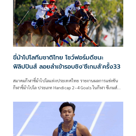
เรือมังกร ลุ้น 2 เหรียญทอง
ขี่ม้าโปโลทีมชาติไทย โชว์ฟอร์มดีชนะ
ฟิลิปปินส์ ลอยลำเข้ารอบชิง'ซีเกมส์'ครั้ง33
สมาคมกีฬาขี่ม้าโปโลแห่งประเทศไทย รายงานผลการแข่งขัน
กีฬาขี่ม้าโปโล ประเภท Handicap 2–4 Goals ในกีฬา ซีเกมส์
ครั้งที่ 33 โดยผลการแข่งขันในรอบรองชนะเลิศ ทีมชาติไทยพบ
ทีมชาติฟิลิปปินส์ ยังคงโชว์ฟอร์มยอดเยี่ยม เดินหน้าเก็บ
ชัยชนะด้วยสกอร์ขาดลอย 11:1.5 ประตู ผ่านเข้าสู่รอบชิงชนะ
เลิศอย่างสง่างาม โดยผู้เล่นชุดหลัก ประกอบด้วย อัยยวัฒน์ ศรี
วัฒนประภา, อภิเชษฐ์ ศรีวัฒนประภา, ธนาศิลป์ เชื้อวังคำ และ
ณัฐพงศ์ ประทุมลี