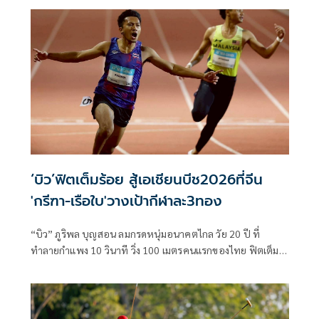
60 เมตรหญิง หลังออกสตาร์ทได้ดีวิ่งนำเข้าเส้นชัยเป็นคนแรก
ด้วยเวลา 7.46 วินาที คว้าเหรียญทองแรกทันที ส่วน "น่าน" ศุภา
นิช พูลเกิด เข้าที่ 6 เวลา 7.67 วินาที โดยเหรียญเงิน ซู เจียลู่ จาก
จีน 7.49 วินาที และ ทองแดง เจสซิด้า โรส ลอเรนซ์ จาก
ฟิลิปปินส์ 7.52 วินาที
‘บิว’ฟิตเต็มร้อย สู้เอเชียนบีช2026ที่จีน
'กรีฑา-เรือใบ'วางเป้ากีฬาละ3ทอง
“บิว” ภูริพล บุญสอน ลมกรดหนุ่มอนาคตไกล วัย 20 ปี ที่
ทำลายกำแพง 10 วินาที วิ่ง 100 เมตรคนแรกของไทย ฟิตเต็ม
ร้อย นำทัพกรีฑาชายหาด สู้ศึกมหกรรมกีฬาเอเชียนบีชเกมส์
ครั้งที่ 6 ระหว่างวันที่ 22-30 เมษายน 2569 ที่เมืองซานย่า
สาธารณรัฐประชาชนจีน โดยกรีฑาชายหาด วางเป้าคว้า 3
เหรียญทอง เช่นเดียวกับ เรือใบ หวัง 3 เหรียญทองเช่นกัน ส่วน