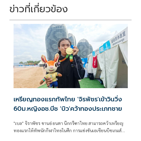
ข่าวที่เกี่ยวข้อง
เหรียญทองแรกทัพไทย 'จิรพัชร'เข้าวินวิ่ง
60ม.หญิงอช.บีช 'บิว'คว้าทองประเภทชาย
"เบล" จิราพัชร ขานอ่อนตา นีกกรีฑาไทย สามารถคว้าเหรียญ
ทองแรกให้ทัพนักกีฬาไทยในศึก การแข่งขันเอเชียนบีชเกมส์
ครั้งที่ 6 "ซานย่า 2026" ที่เมืองซานย่า ประเทศจีน จากการ วิ่ง