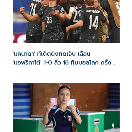
'แคนาดา' ทีเด็ดยิงทดเจ็บ เฉือน
'แอฟริกาใต้' 1-0 ลิ่ว 16 ทีมบอลโลก ครั้ง
แรก