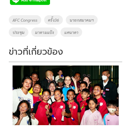
b
er
y
e
o
Li
Tags
AFC Congress
ครั้ง36
นายกสมาคมฯ
o
n
ประชุม
มาดามแป้ง
แคนาดา
k
k
ข่าวที่เกี่ยวข้อง