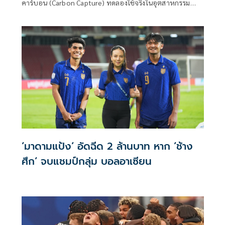
คาร์บอน (Carbon Capture) ทดลองใช้จริงในอุตสาหกรรม
ปูนซีเมนต์ของไทย ปักหมุด
‘มาดามแป้ง‘ อัดฉีด 2 ล้านบาท หาก ‘ช้าง
ศึก‘ จบแชมป์กลุ่ม บอลอาเซียน