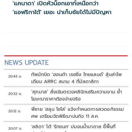
'แคนาดา' เปิดหัวน็อกเอาท์เหนือกว่า
'แอฟริกาใต้' เยอะ น่าเก็บชัยได้ไม่มีปัญหา
NEWS UPDATE
ทัพนักบิด 'ฮอนด้า เรซซิ่ง ไทยแลนด์' ลุ้นล่าโพ
20:43 น.
เดียม ARRC สนาม 4 ที่มัลดาลิกา
‘ศุภมาส’ สั่งเข้มตรวจคลินิกเสริมความงาม ย้ำ
20:32 น.
โฆษณาราคาต้องจ่ายจริง
พี่ชาย 'ฮลุน โซโล่' แจ้งกำหนดการสวดอภิธรรม
20:12 น.
ศพ เตรียมจัดพิธีฌาปนกิจ 11 ส.ค.
'ลลิดา' โต้ 'รักชนก' ปมงบน้ำบาดาล ชี้พื้นที่
20:07 น.