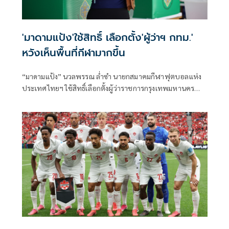
'มาดามแป้ง'ใช้สิทธิ์ เลือกตั้ง'ผู้ว่าฯ กทม.'
หวังเห็นพื้นที่กีฬามากขึ้น
“มาดามแป้ง” นวลพรรณ ล่ำซำ นายกสมาคมกีฬาฟุตบอลแห่ง
ประเทศไทยฯ ใช้สิทธิ์เลือกตั้งผู้ว่าราชการกรุงเทพมหานคร
เป็นที่เรียบร้อย