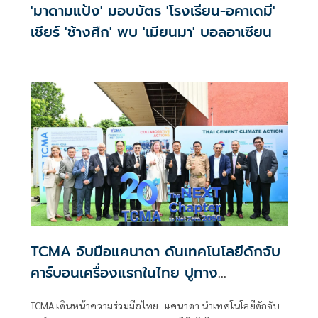
'มาดามแป้ง' มอบบัตร 'โรงเรียน-อคาเดมี'
เชียร์ 'ช้างศึก' พบ 'เมียนมา' บอลอาเซียน
TCMA จับมือแคนาดา ดันเทคโนโลยีดักจับ
คาร์บอนเครื่องแรกในไทย ปูทาง
อุตสาหกรรมปูนซีเมนต์สู่ Net Zero 2050
TCMA เดินหน้าความร่วมมือไทย–แคนาดา นำเทคโนโลยีดักจับ