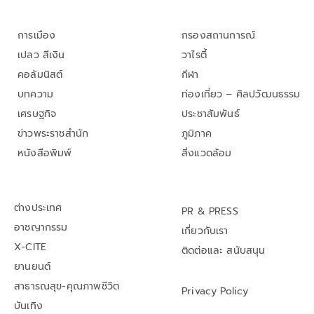
การเมือง
กรองสถานการณ์
เปลว สีเงิน
วาไรตี้
คอลัมนิสต์
กีฬา
บทความ
ท่องเที่ยว – ศิลปวัฒนธรรม
เศรษฐกิจ
ประชาสัมพันธ์
ข่าวพระราชสำนัก
ภูมิภาค
หนังสือพิมพ์
สิ่งแวดล้อม
ต่างประเทศ
PR & PRESS
อาชญากรรม
เกี่ยวกับเรา
X-CITE
ติดต่อและ สนับสนุน
ยานยนต์
สาธารณสุข-คุณภาพชีวิต
Privacy Policy
บันเทิง