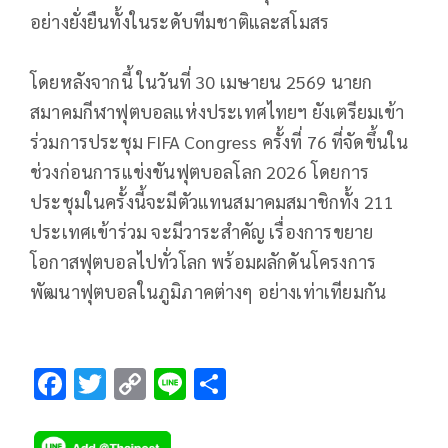
อย่างยั่งยืนทั้งในระดับทีมชาติและสโมสร
โดยหลังจากนี้ ในวันที่ 30 เมษายน 2569 นายก
สมาคมกีฬาฟุตบอลแห่งประเทศไทยฯ ยังเตรียมเข้า
ร่วมการประชุม FIFA Congress ครั้งที่ 76 ที่จัดขึ้นใน
ช่วงก่อนการแข่งขันฟุตบอลโลก 2026 โดยการ
ประชุมในครั้งนี้จะมีตัวแทนสมาคมสมาชิกทั้ง 211
ประเทศเข้าร่วม จะมีวาระสำคัญ เรื่องการขยาย
โอกาสฟุตบอลไปทั่วโลก พร้อมผลักดันโครงการ
พัฒนาฟุตบอลในภูมิภาคต่างๆ อย่างเท่าเทียมกัน
F
T
C
Li
S
ac
wi
o
n
h
e
tt
p
e
ar