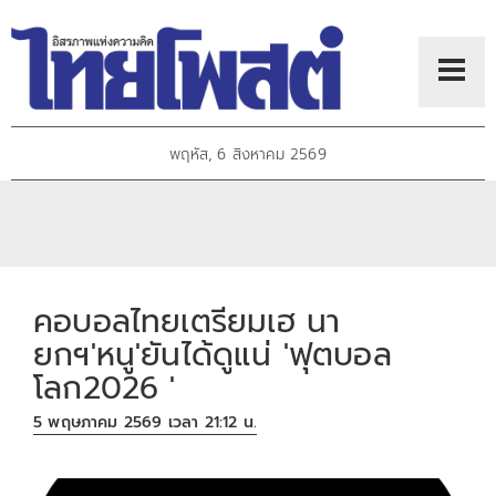
พฤหัส, 6 สิงหาคม 2569
คอบอลไทยเตรียมเฮ นา
ยกฯ'หนู'ยันได้ดูแน่ 'ฟุตบอล
โลก2026 '
5 พฤษภาคม 2569 เวลา 21:12 น.