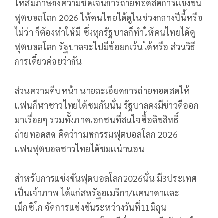
ให้สัมภาษ์ถึงความชัดเจนการถ่
ายทอดสดการแข่งขัน
ฟุตบอลโลก 2026 ให้คนไทยได้ดูในช่วงกลางปีนี้
หรือ
ไม่ว่า ก็ต้องทำให้มี ซึ่งทุกรัฐบาลก็ทำให้คนไทยได้ดู
ฟุตบอลโลก รัฐบาลจะไปมีข้อยกเว้นได้หรือ ส่วนวิธี
การเดี๋ยวค่อยว่ากัน
ส่วนความคืบหน้า นายละเอียดการถ่ายทอดสดให้
แฟนกี
ฬาชาวไทยได้ชมกันนั่น รัฐบาลคงมีข่าวดีออก
มาเรื่อยๆ รวมทั้งภาคเอกชนที่สนใจซื้อลิขสิทธิ์
ถ่ายทอดสด คิดว่าามหกรรมฟุตบอลโลก 2026
แฟนฟุตบอลชาวไทยได้ชมแน่านอน
สำหรับการแข่งขันฟุ
ตบอลโลก2026นั่น มี3ประเทศ
เป็นเจ้าภาพ ได้แก่สหรัฐอเมริกา/
แคนาดาและ
เม็กซิโก จัดการแข่งขันระหว่างวันที่11มิ
ถุน