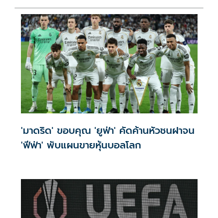
'มาดริด' ขอบคุณ 'ยูฟ่า' คัดค้านหัวชนฝาจน
'ฟีฟ่า' พับแผนขายหุ้นบอลโลก