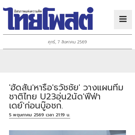
ศุกร์, 7 สิงหาคม 2569
'ฮัดสัน'หารือ'ธวัชชัย' วางแผนทีม
ชาติไทย U23อุ่น2นัด'ฟีฟ่า
เดย์'ก่อนบู๊อชก.
5 พฤษภาคม 2569 เวลา 21:19 น.