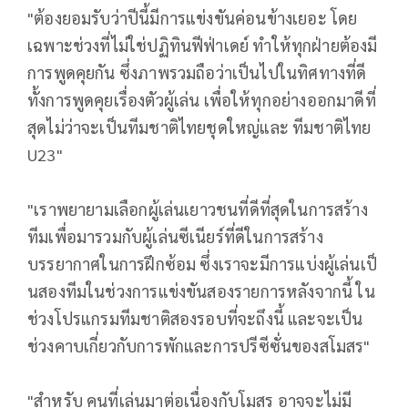
"ต้องยอมรับว่าปีนี้มีการแข่งขั
นค่อนข้างเยอะ โดย
เฉพาะช่วงที่ไม่ใช่ปฏิทินฟี
ฟ่าเดย์ ทำให้ทุกฝ่ายต้องมี
การพูดคุยกัน ซึ่งภาพรวมถือว่าเป็นไปในทิ
ศทางที่ดี
ทั้งการพูดคุยเรื่องตัวผู้เล่น เพื่อให้ทุกอย่างออกมาดีที่
สุ
ดไม่ว่าจะเป็นทีมชาติไทยชุดใหญ่
และ ทีมชาติไทย
U23"
"เราพยายามเลือกผู้เล่นเยาวชนที่
ดีที่สุดในการสร้าง
ทีมเพื่
อมารวมกับผู้เล่นซีเนียร์ที่ดี
ในการสร้าง
บรรยากาศในการฝึกซ้อม ซึ่งเราจะมีการแบ่งผู้เล่นเป็
นสองทีมในช่วงการแข่งขั
นสองรายการหลังจากนี้ ใน
ช่วงโปรแกรมทีมชาติสองรอบที่
จะถึงนี้ และจะเป็น
ช่วงคาบเกี่ยวกับการพั
กและการปรีซีซั่นของสโมสร"
"สำหรับ คนที่เล่นมาต่อเนื่องกับโมสร อาจจะไม่มี