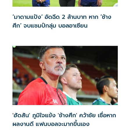
‘มาดามแป้ง‘ อัดฉีด 2 ล้านบาท หาก ‘ช้าง
ศึก‘ จบแชมป์กลุ่ม บอลอาเซียน
'ฮัดสัน' ภูมิใจแข้ง 'ช้างศึก' คว้าชัย เชื่อหาก
ผลงานดี แฟนบอลจะมากขึ้นเอง