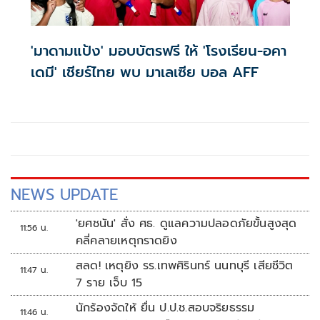
'มาดามแป้ง' มอบบัตรฟรี ให้ 'โรงเรียน-อคา
เดมี' เชียร์ไทย พบ มาเลเซีย บอล AFF
NEWS UPDATE
'ยศชนัน' สั่ง ศธ. ดูแลความปลอดภัยขั้นสูงสุด
11:56 น.
คลี่คลายเหตุกราดยิง
สลด! เหตุยิง รร.เทพศิรินทร์ นนทบุรี เสียชีวิต
11:47 น.
7 ราย เจ็บ 15
นักร้องจัดให้ ยื่น ป.ป.ช.สอบจริยธรรม
11:46 น.