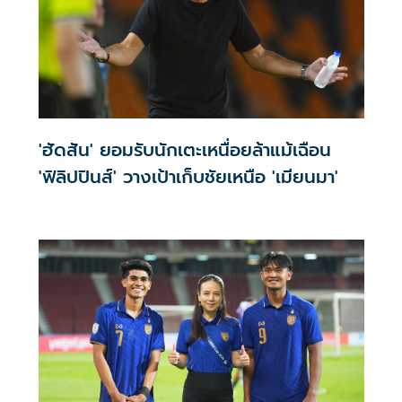
'ฮัดสัน' ยอมรับนักเตะเหนื่อยล้าแม้เฉือน
'ฟิลิปปินส์' วางเป้าเก็บชัยเหนือ 'เมียนมา'