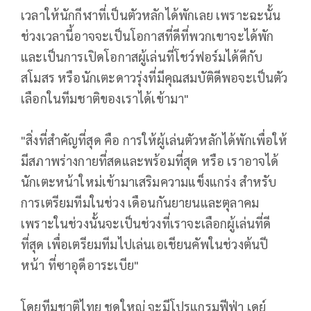
เวลาให้นักกีฬาที่เป็
นตัวหลักได้พักเลย เพราะฉะนั้น
ช่วงเวลานี้อาจจะเป็
นโอกาสที่ดีที่พวกเขาจะได้พัก
และเป็นการเปิดโอกาสผู้เล่นที่
โชว์ฟอร์มได้ดีกับ
สโมสร หรือนักเตะดาวรุ่งที่มีคุณสมบั
ติดีพอจะเป็นตัว
เลือกในทีมชาติ
ของเราได้เข้ามา"
"สิ่งที่สำคัญที่สุด คือ การให้ผู้เล่นตัวหลักได้พักเพื่
อให้
มีสภาพร่างกายที่สดและพร้
อมที่สุด หรือ เราอาจได้
นักเตะหน้าใหม่เข้
ามาเสริมความแข็งแกร่ง สำหรับ
การเตรียมทีมในช่วง เดือนกันยายนและตุลาคม
เพราะในช่วงนั้นจะเป็นช่วงที่
เราจะเลือกผู้เล่นที่ดี
ที่สุด เพื่อเตรียมทีมไปเล่นเอเชียนคั
พในช่วงต้นปี
หน้า ที่ซาอุดีอาระเบีย"
โดยทีมชาติไทย ชุดใหญ่ จะมีโปรแกรมฟีฟ่า เดย์