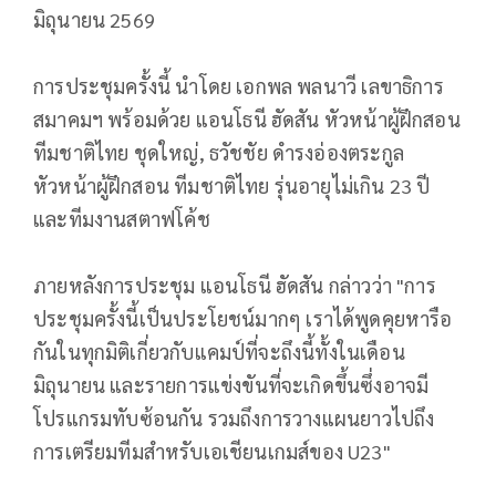
มิถุนายน 2569
การประชุมครั้งนี้ นำโดย เอกพล พลนาวี เลขาธิการ
สมาคมฯ พร้อมด้วย แอนโธนี ฮัดสัน หัวหน้าผู้ฝึกสอน
ทีมชาติไทย ชุดใหญ่, ธวัชชัย ดำรงอ่องตระกูล
หัวหน้าผู้ฝึกสอน ทีมชาติไทย รุ่นอายุไม่เกิน 23 ปี
และทีมงานสตาฟโค้ช
ภายหลังการประชุม แอนโธนี ฮัดสัน กล่าวว่า "การ
ประชุมครั้งนี้เป็นประโยชน์
มากๆ เราได้พูดคุยหารือ
กันในทุกมิติ
เกี่ยวกับแคมป์ที่จะถึงนี้ทั้
งในเดือน
มิถุนายน และรายการแข่งขันที่จะเกิดขึ้
นซึ่งอาจมี
โปรแกรมทับซ้อนกัน รวมถึงการวางแผนยาวไปถึง
การเตรี
ยมทีมสำหรับเอเชียนเกมส์ของ U23"