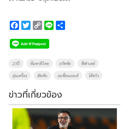
F
T
C
Li
S
ac
wi
o
n
h
e
tt
p
e
ar
b
er
y
e
o
Li
Tags
23ปี
ทีมชาติไทย
ธวัชชัย
ฟีฟ่าเดย์
o
n
อุ่นเครื่อง
ฮัดสัน
เอเชี่ยนเกมส์
โค้ชวัง
k
k
ข่าวที่เกี่ยวข้อง