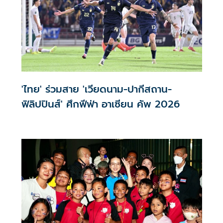
'ไทย' ร่วมสาย 'เวียดนาม-ปากีสถาน-
ฟิลิปปินส์' ศึกฟีฟ่า อาเซียน คัพ 2026