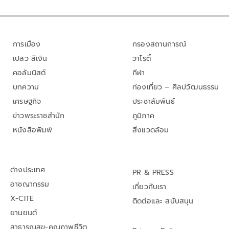
การเมือง
กรองสถานการณ์
เปลว สีเงิน
วาไรตี้
คอลัมนิสต์
กีฬา
บทความ
ท่องเที่ยว – ศิลปวัฒนธรรม
เศรษฐกิจ
ประชาสัมพันธ์
ข่าวพระราชสำนัก
ภูมิภาค
หนังสือพิมพ์
สิ่งแวดล้อม
ต่างประเทศ
PR & PRESS
อาชญากรรม
เกี่ยวกับเรา
X-CITE
ติดต่อและ สนับสนุน
ยานยนต์
สาธารณสุข-คุณภาพชีวิต