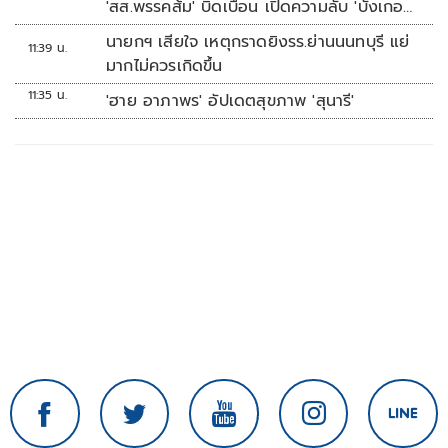
'สส.พรรคส้ม' บิดเบือน เปิดความลับ 'บังเกอร์
ทหาร'
นายกฯ เสียใจ เหตุกราดยิงรร.ย่านนนทบุรี แย่
11:39 น.
มากไม่ควรเกิดขึ้น
11:35 น.
'ฮาย อาภาพร' อัปเดตสุขภาพ 'สุนารี'