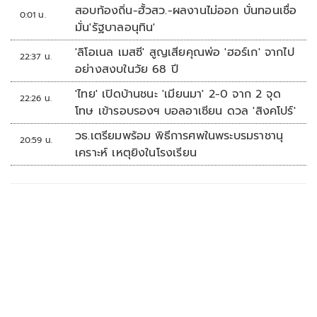
สอบท้องถิ่น-ฮั้วสว.-ผลงานไม่ออก บั่นทอนเชื่อ
0:01 น.
มั่น'รัฐบาลอนุทิน'
'ลิโอเนล เมสซี' สูญเสียคุณพ่อ 'ฮอร์เก' จากไป
22:37 น.
อย่างสงบในวัย 68 ปี
'ไทย' เปิดบ้านชนะ 'เมียนมา' 2-0 จาก 2 จุด
22:26 น.
โทษ เข้ารอบรองฯ บอลอาเซียน ดวล 'สิงคโปร์'
วธ.เตรียมพร้อม พิธีการศพในพระบรมราชานุ
20:59 น.
เคราะห์ เหตุยิงในโรงเรียน