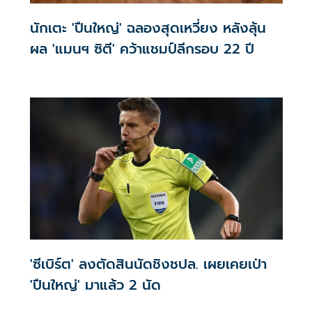
นักเตะ 'ปืนใหญ่' ฉลองสุดเหวี่ยง หลังลุ้น
ผล 'แมนฯ ซิตี' คว้าแชมป์ลีกรอบ 22 ปี
'ซีเบิร์ต' ลงตัดสินนัดชิงชปล. เผยเคยเป่า
'ปืนใหญ่' มาแล้ว 2 นัด