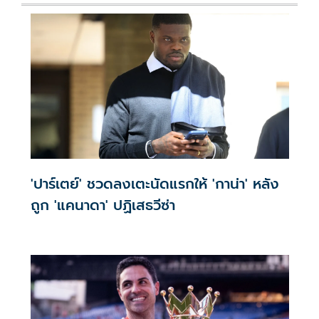
'ปาร์เตย์' ชวดลงเตะนัดแรกให้ 'กาน่า' หลัง
ถูก 'แคนาดา' ปฏิเสธวีซ่า