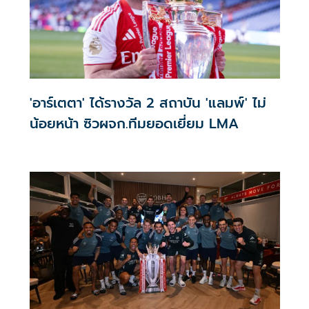
'อาร์เตตา' ได้รางวัล 2 สถาบัน 'แลมพ์' ไม่
น้อยหน้า ซิวผจก.ทีมยอดเยี่ยม LMA