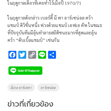
ในฤดูกาลเดียวที่เคยทำไว้เมื่อปี 1970/71
ในฤดูกาลดังกล่าว เบอร์ตี้ มี พา อาร์เซน่อล คว้า
แชมป์ ดิวิชั่นหนึ่ง พ่วงด้วยแชมป์ เอฟเอ คัพ ในขณะ
ที่ปัจจุบันทีมมีลุ้นทำลายสถิติชนะมากที่สุดและลุ้น
คว้า “ดับเบิ้ลแชมป์” เช่นกัน
F
T
C
Li
S
ac
wi
o
n
h
e
tt
p
e
ar
b
er
y
e
o
Li
Tags
มิเกล อาร์เตตา
อาร์เซน่อล
o
n
k
k
ข่าวที่เกี่ยวข้อง