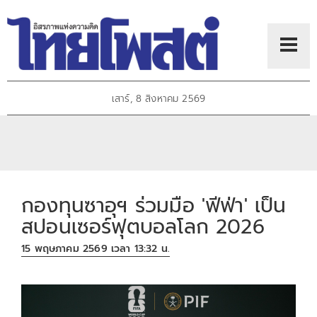
เสาร์, 8 สิงหาคม 2569
กองทุนซาอุฯ ร่วมมือ 'ฟีฟ่า' เป็น
สปอนเซอร์ฟุตบอลโลก 2026
15 พฤษภาคม 2569 เวลา 13:32 น.