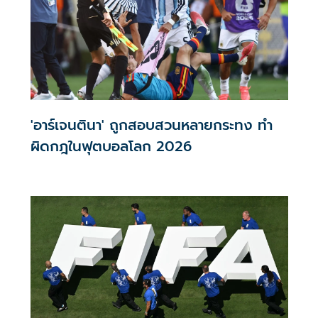
'อาร์เจนตินา' ถูกสอบสวนหลายกระทง ทำ
ผิดกฎในฟุตบอลโลก 2026