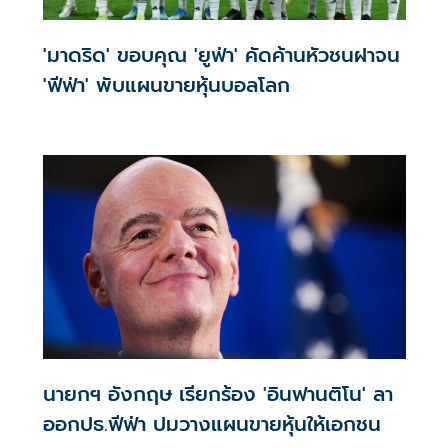
'มาดริด' ขอบคุณ 'ยูฟ่า' คัดค้านหัวชนฝาจน
'ฟีฟ่า' พับแผนขายหุ้นบอลโลก
นายกฯ อังกฤษ เรียกร้อง 'อินฟานติโน' ลา
ออกปธ.ฟีฟ่า ปมวางแผนขายหุ้นให้เอกชน