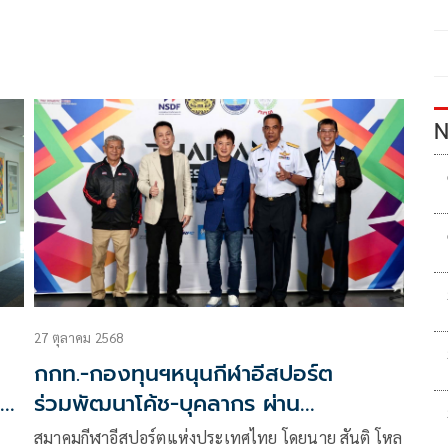
N
27 ตุลาคม 2568
กกท.-กองทุนฯหนุนกีฬาอีสปอร์ต
ร่วมพัฒนาโค้ช-บุคลากร ผ่าน
โครงการ'Domestic Power'
สมาคมกีฬาอีสปอร์ตแห่งประเทศไทย โดยนาย สันติ โหล