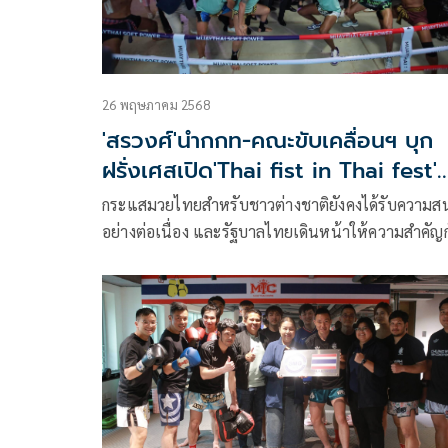
26 พฤษภาคม 2568
'สรวงศ์'นำกกท-คณะขับเคลื่อนฯ บุก
ฝรั่งเศสเปิด'Thai fist in Thai fest'
จุดกระแสมวยไทย
กระแสมวยไทยสำหรับชาวต่างชาติยังคงได้รับความส
อย่างต่อเนื่อง และรัฐบาลไทยเดินหน้าให้ความสำคัญก
การเผยแพร่ ส่งเสริม อนุรักษ์ศิลปะแม่ไม้มวยไทยให้ก
ชาวต่างชาติกันอย่างต่อเนื่อง ล่าสุดที่เพิ่งจบลงไป “บิ๊
กบอย” นายสรวงศ์ เทียนทอง รมว.ท่องเที่ยวและกีฬา
ทีมเปิดงาน “Thai Fists in Thai Fest โชว์กำปั้นไทย ท
กรุงปารีส ประเทศไทยฝรั่งเศส มุ่งนำศิลปะ เอกลักษณ์
วัฒนธรรมไทย โดยเฉพาะมวยไทยมาสร้างกระแส สร้
มูลค่าที่แดนน้ำหอม โดยงานนี้ นาบิล อานาน แท็กที
ยอดแสนไกล แฟร์เท็กซ์ เปิด “Thai fist” ถ่ายทอด