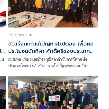
ู่
ค์
้า
19 มิถุนายน 2568
ร์
สว.เร่งกกท.แก้ปัญหาส.เปตอง เพื่อผล
ก
3
ประโยชน์นักกีฬา ศักดิ์ศรีของประเทศ
ชาติ
การ
ปิน
กมธ.ท่องเที่ยวและกีฬา วุฒิสภากำชับการกีฬาแห่ง
ประเทศไทยเร่งดำเนินการแก้ไขปัญหาสมาคมกีฬา
เปตองแห่งประเทศไทย ให้ได้ข้อยุติโดยเร็วที่สุด เพื่อ
ปกป้องผลประโยชน์ของนักกีฬาและศักดิ์ศรีของประเทศ
รั้ง
ชาติ
ุก