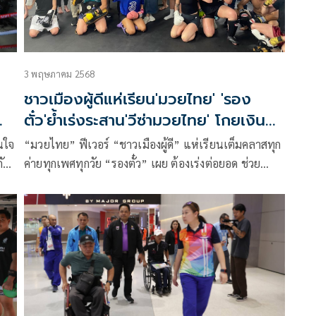
3 พฤษภาคม 2568
ชาวเมืองผู้ดีแห่เรียน'มวยไทย' 'รอง
ตั๋ว'ย้ำเร่งระสาน'วีซ่ามวยไทย' โกยเงิน
เข้าประเทศ
นใจ
“มวยไทย” ฟีเวอร์ “ชาวเมืองผู้ดี” แห่เรียนเต็มคลาสทุก
ับ
ค่ายทุกเพศทุกวัย “รองตั๋ว” เผย ต้องเร่งต่อยอด ช่วย
ับ
ประสาน “วีซ่ามวยไทย” สานฝันไปเรียนที่ “ประเทศต้น
กำเนิด” กระตุ้นเศรษฐกิจ โกยเงินเข้าประเทศ ด้าน “ฤทธิ
 นำ
จักร แก้วสัมฤทธิ์” อดีตยอดมวย ที่มาสอนมวยไทยใน
ี่
เมืองผู้ดี ยืนยัน ทุกคนอยากเรียนกับ “ครูมวยไทย” ตอนมี
แค่ 10-12 คนทั้งประเทศ วอนผู้ใหญ่ช่วยเหลือเรื่องวีซ่า-
าง
ใบอนุญาตทำงาน มั่นใจจะทำให้มวยไทยบูมในอังกฤษ
ม
มากขึ้น