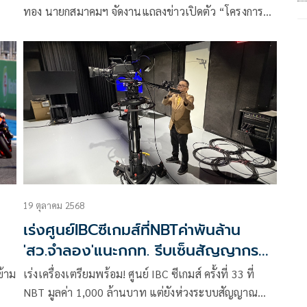
ทอง นายกสมาคมฯ จัดงานแถลงข่าวเปิดตัว “โครงการ
นำ
กีฬาเพื่อสร้างสังคมที่แข็งแรง สร้างอาชีพและรายได้
ู่
กีฬาเพื่อสร้างศักยภาพของประเทศ “Domestic
ู่
Power” การพัฒนาเยาวชน Youth Development
ประจำปี 2568” ชนิดกีฬาอีสปอร์ต ขึ้นที่ Thailand
Esports Staium เมื่อเร็วๆนี้
แม้
่า
ี
มกะ
19 ตุลาคม 2568
เร่งศูนย์IBCซีเกมส์ที่NBTค่าพันล้าน
'สว.จำลอง'แนะกกท. รีบเซ็นสัญญากรม
ประชาฯ
้าม
เร่งเครื่องเตรียมพร้อม! ศูนย์ IBC ซีเกมส์ ครั้งที่ 33 ที่
NBT มูลค่า 1,000 ล้านบาท แต่ยังห่วงระบบสัญญาณ