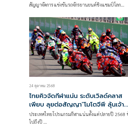
สัญญาจัดการแข่งขันรถจักรยานยนต์ชิงแชมป์โลก
MotoGP กับ Dorna Sports ได้ข้อสรุปแล้ว เดินหน้า
แผนต่อสัญญาระยะยาวอีก 5 ปี (ปี 2027 – 2031) เข้าส
การพิจารณาของคณะรัฐมนตรี (ครม.) คาดสามารถเข้าส
วาระในนัดถัดไปคือ วันที่ 4 พ.ย.นี้ “ดร.ก้องศักด”ย้ำจุดยืน
ที่แข็งแกร่งของ ThaiGP เป็นแต้มต่อมหาศาล รวมถึง
สร้างมูลค่าทางเศรษฐกิจรวมสูงถึง 2.4 หมื่นล้านบาท 
จะมีค่าลิขสิทธิ์เพิ่มขึ้นแต่เมื่อเทียบกับประเทศอื่น ถือว
ราคาไม่สูงและคุ้มค่าที่สุด หาก ครม.เห็นชอบ กกท.จะเร่ง
ดึงภาคเอกชนเข้ามาร่วมจัดงานอย่างเป็นรูปธรรมทันท
หลังการลงนามในสัญญา เพื่อให้ MotoGP ไทยเป็นเ
24 ตุลาคม 2568
อีเวนต์ที่สร้างประโยชน์สูงสุดแก่ประเทศชาติ
ไทยคิวจัดกีฬาแน่น ระดับเวิลด์คลาส
เพียบ ลุยต่อสัญญา"โมโตจีพี ลุ้นเจ้า
ภาพยูธอลป.
ประเทศไทยโปรแกรมกีฬาแน่นตั้งแต่ปลายปี 2568 ข
ไปถึงปี …