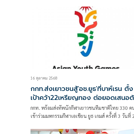
16 ตุลาคม 2568
กกท.ส่งเยาวชนสู้'อช.ยูธ'ที่บาห์เรน ตั้ง
เป้าคว้า22เหรียญทอง ต่อยอดเสนอต
จัดยูธโอลิมปิก
กกท. พร้อมส่งทัพนักกีฬาเยาวชนทีมชาติไทย 330 ค
เข้าร่วมมหกรรมกีฬาเอเชียน ยูธ เกมส์ ครั้งที่ 3 วันที่ 
31 ตุลาคม 2568 ที่ประเทศบาห์เรน วางเป้าหมายร่ว
กับสมาคมกีฬา คว้า 22 เหรียญทอง พร้อมต่อยอดเดิน