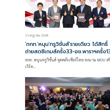
รักษ์พงศ์ ผอ.กองวิทยาศาสตร์การกีฬา การกีฬาแห่ง
ประเทศไทย ใน “โครงการเสริมสร้างศักยภาพนักกีฬาส
ความเป็นเลิศด้วยการพัฒนาจิตใจ และร่างกายแบบอง
รวม” ซึ่งโครงการนี้เป็นการยกระดับและพัฒนาการ
แข่งขันกีฬามอเตอร์สปอร์ตของประเทศไทยให้ไปสู่เป
3 กรกฎาคม 2568
หมายในระดับโลก ทั้งนี้ทาง บริษัท ไทยยามาฮ่ามอเตอ
'กกท.'หนุน'ทรูวิชั่นส์'รายเดียว ได้สิทธิ์
จำกัด ได้สร้างผลงานในการแข่งขันรถจักรยานยนต์ออ
ถ่ายสดซีเกมส์ครั้ง33-อช.พาราฯครั้ง1
ไปสู่ระดับสากล และเป็น 1 ในทีมที่ดีที่สุดในเอเชียมา
ดูฟรี ครบทุกกีฬา
นานกว่า 18 ปี และยังได้ร่วมผลักดันนักแข่งไทยเข้าสู่
กกท. หนุนทรูวิชั่นส์ จุดพลังเชียร์ไทย ลงนาม MOU ส
แข่งขันในระดับโลกในการเข้าร่วมแข่งขันรถ
เวิร์ค
จักรยานยนต์ทางเรียบชิงแชมป์โลกในรุ่น Moto3,
คว้าสิทธิ์เอ็กซ์คลูซีฟ “ทรูวิชั่นส์ นาว” OTT รายเดียวใน
Moto2 และการแข่งขัน World SBK
ไทย !
ถ่ายทอดสดซีเกมส์ ครั้งที่ 33 และอาเซียนพาราเกมส์ ค
ที่ 13
ร่วมเชียร์ไทยลุ้นเจ้าเหรียญทอง ดูฟรี !! ครบทุกกีฬา ท
ประเภทการแข่งขัน ทุกแพลตฟอร์ม มันส์ได้ทุกเวลา