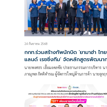
ตลอด 3 เดือนเต็ม มี เชฟนานา รังสรรค์ 12 เมนูพิเ
“มื้ออาหารแห่งชัยชนะ (Winning Meals)” พลิกโฉม
อาหารยอดฮิตผสานกับโภชนาการเพื่อเพิ่มศักยภาพถึง
สุด
24 กันยายน 2568
กกท.ร่วมสร้างทัพนักบิด 'ยามาฮ่า ไทย
แลนด์ เรซซิ่งทีม' จัดหลักสูตรพัฒนา
กีฬาสู่ความเป็นเลิศ
นายพงศธร เอื้อมงคลชัย ประธานกรรมการบริหาร น
ภาณุพล กิตติคำรณ ผู้จัดการใหญ่ด้านการค้า นายอุกฤ
ภาควิวรรธ รองผู้จัดการใหญ่ด้านวางแผนการค้า และ
ตลาด บริษัท ไทยยามาฮ่ามอเตอร์ จำกัด ไอเดีย กฤตภ
เขื่อนคำ นักแข่งยามาฮ่า ไทยแลนด์ เรซซิ่งทีม ให้การ
ต้อนรับพร้อมถ่ายภาพร่วมกับ นายทนุเกียรติ จันทร์ชุม 
จัดการกองทุนพัฒนาการกีฬาแห่งชาติ นายพรชลิต จุ