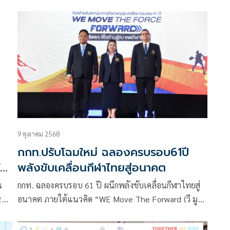
และอุปกรณ์ โดย สว.จำลอง แนะ กกท.เร่งเซ็นสัญญา กรม
ประชาสัมพันธ์ เพื่อที่จะเริ่มดำเนินการโดยเร็ว
9 ตุลาคม 2568
กกท.ปรับโฉมใหม่ ฉลองครบรอบ61ปี
ัว
พลังขับเคลื่อนกีฬาไทยสู่อนาคต
น
กกท. ฉลองครบรอบ 61 ปี ผนึกพลังขับเคลื่อนกีฬาไทยสู่
22-
อนาคต ภายใต้แนวคิด “WE Move The Forward (วี มูฟ
ม
เดอะ ฟอร์เวิร์ด) พลังเราเพื่อก้าวสู่ออนาคตไทย”