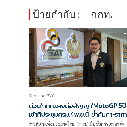
ป้ายกำกับ :
กกท.
31 ตุลาคม 2568
ด่วน'กกท.เผยต่อสัญญา'MotoGP'5ปี
เข้าที่ประชุมครม.4พ.ย.นี้ ย้ำคุ้มค่า-ราคา
ลิขสิทธิ์ที่ไม่สูง
การกีฬาแห่งประเทศไทย (กกท.) ยืนยันการเจรจาต่อ