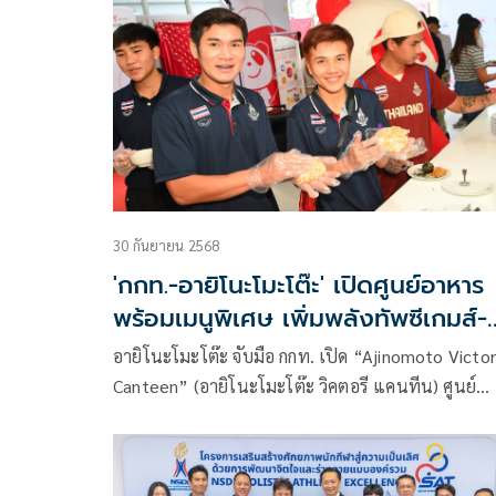
หน้าเสนอตัวเป็นเจ้าภาพยูธโอลิมปิกเกมส์ ครั้งที่ 5 ปี
2030
30 กันยายน 2568
'กกท.-อายิโนะโมะโต๊ะ' เปิดศูนย์อาหาร
พร้อมเมนูพิเศษ เพิ่มพลังทัพซีเกมส์-
อาเซียนพาราฯ
อายิโนะโมะโต๊ะ จับมือ กกท. เปิด “Ajinomoto Victo
Canteen” (อายิโนะโมะโต๊ะ วิคตอรี แคนทีน) ศูนย์
โภชนาการหลักสำหรับทัพนักกีฬาทีมชาติไทย มุ่งสู่ค
สำเร็จในซีเกมส์และอาเซียนพาราเกมส์ 2025 ตอกย้ำ
พลังแห่งชัยชนะด้วยการสนับสนุนเมนูสุขภาพกว่า 90 