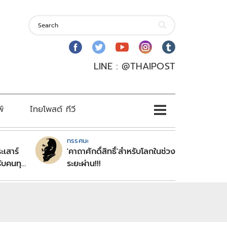
LINE : @THAIPOST
พ์
ไทยโพสต์ ทีวี
ทรรศนะ
ะเสาร์
'คาถาศักดิ์สิทธิ์'สำหรับโลกในช่วง
ับคนทุก
ระยะผ่าน!!!