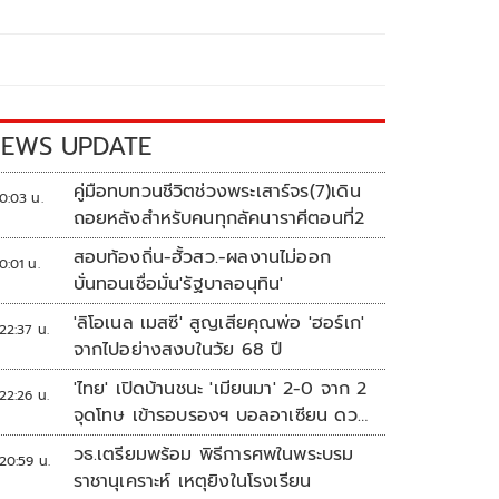
EWS UPDATE
คู่มือทบทวนชีวิตช่วงพระเสาร์จร(7)เดิน
0:03 น.
ถอยหลังสำหรับคนทุกลัคนาราศีตอนที่2
สอบท้องถิ่น-ฮั้วสว.-ผลงานไม่ออก
0:01 น.
บั่นทอนเชื่อมั่น'รัฐบาลอนุทิน'
'ลิโอเนล เมสซี' สูญเสียคุณพ่อ 'ฮอร์เก'
22:37 น.
จากไปอย่างสงบในวัย 68 ปี
'ไทย' เปิดบ้านชนะ 'เมียนมา' 2-0 จาก 2
22:26 น.
จุดโทษ เข้ารอบรองฯ บอลอาเซียน ดวล
'สิงคโปร์'
วธ.เตรียมพร้อม พิธีการศพในพระบรม
20:59 น.
ราชานุเคราะห์ เหตุยิงในโรงเรียน