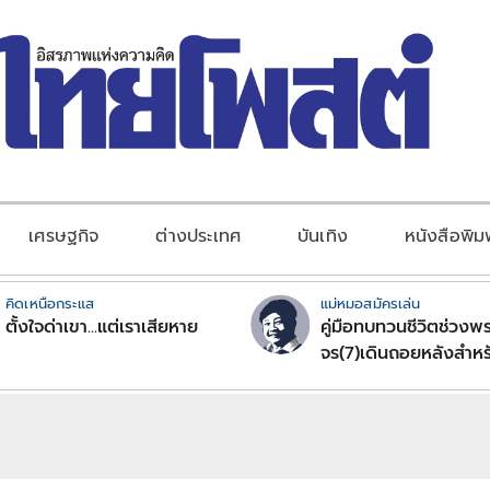
เศรษฐกิจ
ต่างประเทศ
บันเทิง
หนังสือพิม
คิดเหนือกระแส
แม่หมอสมัครเล่น
ตั้งใจด่าเขา...แต่เราเสียหาย
คู่มือทบทวนชีวิตช่วงพร
จร(7)เดินถอยหลังสำหร
ลัคนาราศีตอนที่2