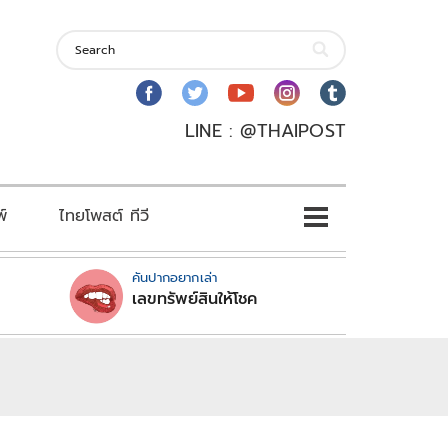
LINE : @THAIPOST
พ์
ไทยโพสต์ ทีวี
คันปากอยากเล่า
เลขทรัพย์สินให้โชค