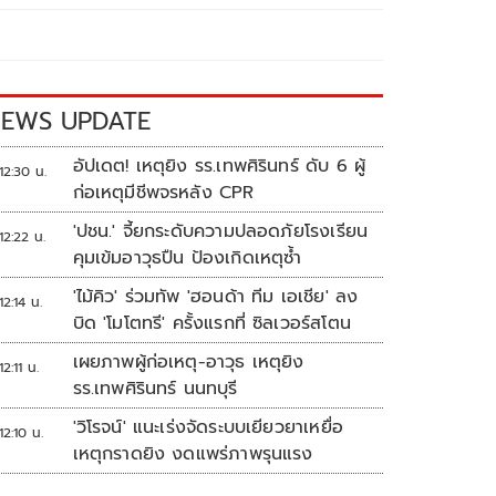
EWS UPDATE
อัปเดต! เหตุยิง รร.เทพศิรินทร์ ดับ 6 ผู้
12:30 น.
ก่อเหตุมีชีพจรหลัง CPR
'ปชน.' จี้ยกระดับความปลอดภัยโรงเรียน
12:22 น.
คุมเข้มอาวุธปืน ป้องเกิดเหตุซ้ำ
'ไม้คิว' ร่วมทัพ 'ฮอนด้า ทีม เอเชีย' ลง
12:14 น.
บิด 'โมโตทรี' ครั้งแรกที่ ซิลเวอร์สโตน
เผยภาพผู้ก่อเหตุ-อาวุธ เหตุยิง
12:11 น.
รร.เทพศิรินทร์ นนทบุรี
'วิโรจน์' แนะเร่งจัดระบบเยียวยาเหยื่อ
12:10 น.
เหตุกราดยิง งดแพร่ภาพรุนแรง