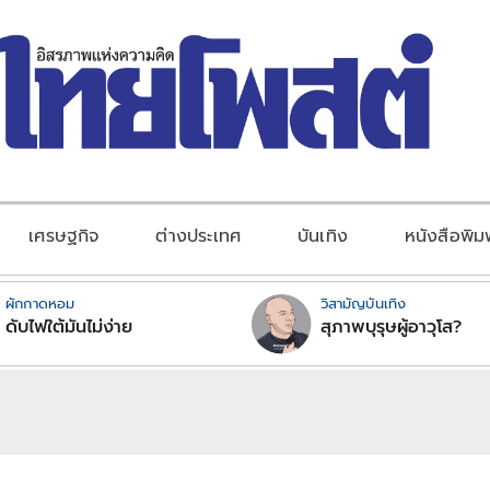
เศรษฐกิจ
ต่างประเทศ
บันเทิง
หนังสือพิม
ผักกาดหอม
วิสามัญบันเทิง
ดับไฟใต้มันไม่ง่าย
สุภาพบุรุษผู้อาวุโส?