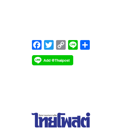
สร้างความเชื่อมั่นให้อุตสาหกรรมส่งออกอาหารหรือไม
F
T
C
Li
S
ac
wi
o
n
h
e
tt
p
e
ar
b
er
y
e
o
Li
o
n
k
k