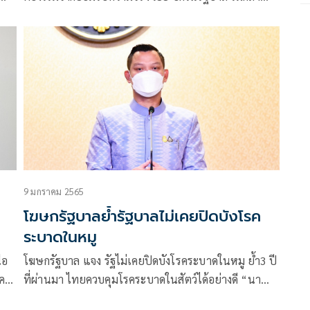
ห้ามส่งออก หวั่นกระทบ บริษัทใหญ่
พบ
9 มกราคม 2565
โฆษกรัฐบาลย้ำรัฐบาลไม่เคยปิดบังโรค
ระบาดในหมู
้อ
โฆษกรัฐบาล​ แจง​ รัฐไม่เคยปิดบังโรคระบาดในหมู ย้ำ3 ปี
รค
ที่ผ่านมา ไทยควบคุมโรคระบาดในสัตว์ได้อย่างดี “นา
อ
ยกฯ” กำชับกรมปศุสัตว์ เร่งตรวจสอบฟาร์มหมู สกัดการ