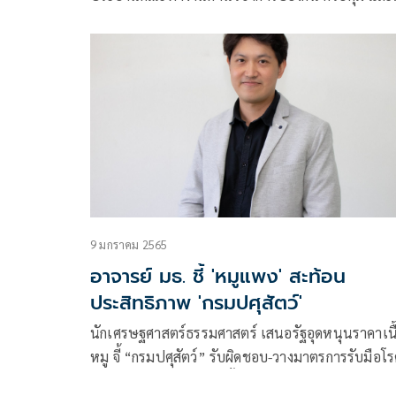
กำจัดโรค ASF ในสุกร กล่าวว่า จากผลการวิเคราะห์
ตัวอย่างในเบื้องต้นจากจำนวนทั้งหมด 309 ตัวอย่าง 
ผลวิเคราะห์เป็
9 มกราคม 2565
อาจารย์ มธ. ชี้ 'หมูแพง' สะท้อน
ประสิทธิภาพ 'กรมปศุสัตว์'
นักเศรษฐศาสตร์ธรรมศาสตร์ เสนอรัฐอุดหนุนราคาเนื
หมู จี้ “กรมปศุสัตว์” รับผิดชอบ-วางมาตรการรับมือโ
ระบาดในอนาคต พร้อมตั้งคำถามมีการ “ปิดข่าว” เพื่