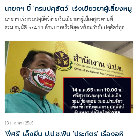
นายกฯ บี้ 'กรมปศุสัตว์' เร่งเยียวยาผู้เลี้ยงหมู
นายกฯ เร่งกรมปศุสัตว์จ่ายเงินเยียวยาผู้เลี้ยงสุกรตามที่
ครม.อนุมัติ 574.11 ล้านบาทเร็วที่สุด พร้อมกำชับปศุสัตว์ทุก
พื้นที่ทั่วประเทศให้ข้อมูลข่าวสารเกษตรกรในช่วงเฝ้าระวัง ASF
13 มกราคม 2565
'พี่ศรี' เล็งยื่น ป.ป.ช.ฟัน 'ประภัตร' เรื่องอหิ