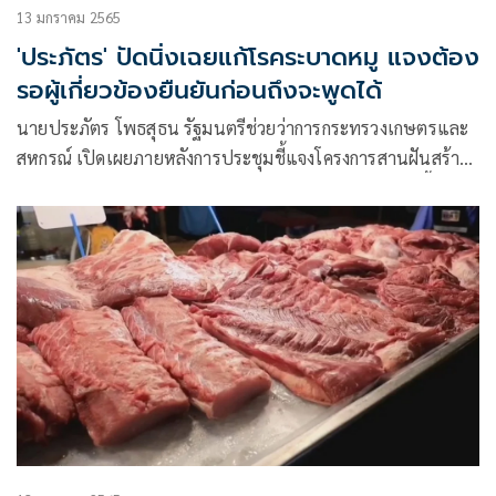
13 มกราคม 2565
'ประภัตร' ปัดนิ่งเฉยแก้โรคระบาดหมู แจงต้อง
รอผู้เกี่ยวข้องยืนยันก่อนถึงจะพูดได้
นายประภัตร โพธสุธน รัฐมนตรีช่วยว่าการกระทรวงเกษตรและ
สหกรณ์ เปิดเผยภายหลังการประชุมชี้แจงโครงการสานฝันสร้าง
อาชีพ ยกระดับรายได้เกษตรกร ว่า จากสถานการณ์ราคาเนื้อสุกร
ที่มีราคาแพง ตั้งแต่ปลายปีที่ผ่านมาจนถึงปัจจุบัน