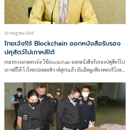
20 กรกฎาคม 2565
ไทยเจ๋ง!ใช้ Blockchain ออกหนังสือรับรอง
ปศุสัตว์ไปเกาหลีใต้
กระทรวงเกษตรเจ๋ง! ใช้Blockchain ออกหนังสือรับรองปศุสัตว์ไป
เกาหลีใต้ โวไทยปลอดอหิวาต์สุกรแล้ว ยันมีหมูเพียงพอบริโภค
1.5ล้านตัว/เดือน