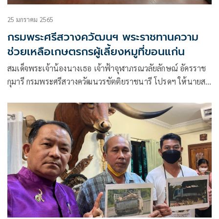
25 มกราคม 2565
กรมพระศรีสวางควัฒนฯ พระราชทานความ
ช่วยเหลือเกษตรกรผู้เลี้ยงหมูที่ขอนแก่น
สมเด็จพระเจ้าน้องนางเธอ เจ้าฟ้าจุฬาภรณวลัยลักษณ์ อัครราช
กุมารี กรมพระศรีสวางควัฒนวรขัตติยราชนารี โปรดฯ ให้นายสม
ศักดิ์ จังตระกุล ผวจ.ขอนแก่น เชิญสิ่งของพระราชทาน เพื่อช่วย
เหลือเกษตรกรที่