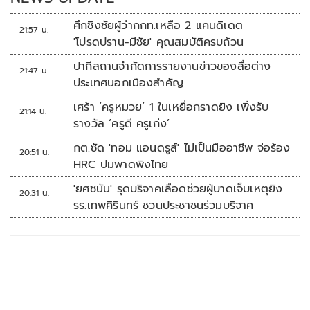
ศึกชิงชัยผู้ว่ากกท.เหลือ 2 แคนดิเดต
21:57 น.
'โปรดปราน-มีชัย' คุณสมบัติครบถ้วน
ปากีสถานจำกัดการรายงานข่าวของสื่อต่าง
21:47 น.
ประเทศนอกเมืองสำคัญ
เศร้า ‘ครูหมวย’ 1 ในเหยื่อกราดยิง เพิ่งรับ
21:14 น.
รางวัล ‘ครูดี ครูเก่ง’
กต.ซัด 'ทอม แอนดรูส์' ไม่เป็นมืออาชีพ จ่อร้อง
20:51 น.
HRC ปมพาดพิงไทย
'ยศชนัน' รุดบริจาคเลือดช่วยผู้บาดเจ็บเหตุยิง
20:31 น.
รร.เทพศิรินทร์ ชวนประชาชนร่วมบริจาค