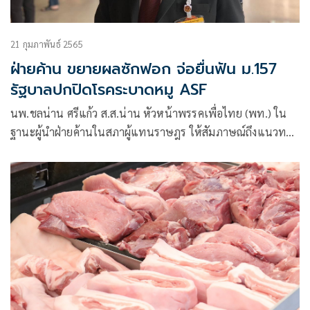
21 กุมภาพันธ์ 2565
ฝ่ายค้าน ขยายผลซักฟอก จ่อยื่นฟัน ม.157
รัฐบาลปกปิดโรคระบาดหมู ASF
นพ.ชลน่าน ศรีแก้ว ส.ส.น่าน หัวหน้าพรรคเพื่อไทย (พท.) ใน
ฐานะผู้นำฝ่ายค้านในสภาผู้แทนราษฎร ให้สัมภาษณ์ถึงแนวทาง
ของฝ่ายค้านภายหลังการอภิปรายไม่ไว้วางใจทั่วไปแบบไม่ลงมติ
ตามรัฐธรรมนูญมาตรา 152 จะมีการดำเนินการอะไรต่อหรือไม่
ว่า หลังจากนี้อยู่ในกระบวนการที่ต้องเอามาปรึกษาหารือกันของ
ที่ประชุมพรรคร่วมฝ่ายค้าน