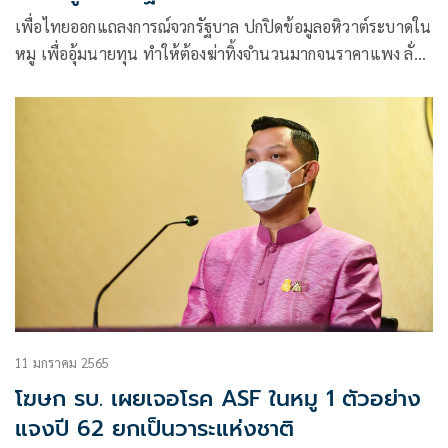
เพื่อไทยออกแถลงการณ์จวกรัฐบาล ปกปิดข้อมูลอหิวาต์ระบาดใน
หมู เพื่ออุ้มนายทุน ทำให้ต้องฆ่าทิ้งจำนวนมากจนราคาแพง ลั่น
นำไปด่าต่อในสภา พร้อมยื่น ป.ป.ช.เอาผิด
11 มกราคม 2565
โฆษก รบ. เผยเจอโรค ASF ในหมู 1 ตัวอย่าง
แจงปี 62 ยกเป็นวาระแห่งชาติ