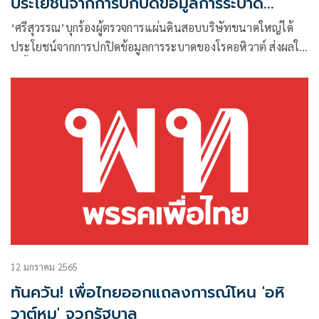
ประโยชน์จากการปกปิดข้อมูลการระบาด
โรคASF
‘ศรีสุวรรณ’บุกร้องผู้ตรวจการแผ่นดินสอบบริษัทขนาดใหญ่ได้
ประโยชน์จากการปกปิดข้อมูลการระบาดของโรคอหิวาต์ ส่งผลให้
ผู้เลี้ยงหมูรายย่อยล้มหายเป็นจำนวนมาก
12 มกราคม 2565
ทันควัน! เพื่อไทยออกแถลงการณ์โหน 'อหิ
วาต์หมู' จวกรัฐบาล