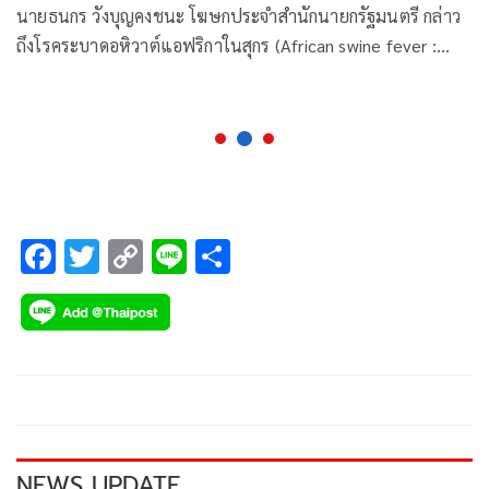
นายธนกร วังบุญคงชนะ โฆษกประจำสำนักนายกรัฐมนตรี กล่าว
ถึงโรคระบาดอหิวาต์แอฟริกาในสุกร (African swine fever :
ASF) ว่า ล่าสุดทางอธิบดีกรมปศุสัตว์ ได้มีการแถลงผลการ
วิเคราะห์ตัวอย่า
F
T
C
Li
S
ac
wi
o
n
h
e
tt
p
e
ar
b
er
y
e
o
Li
o
n
k
k
NEWS UPDATE