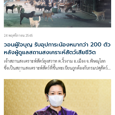
24 พฤศจิกายน 2565
วอนผู้ใจบุญ รับอุปการะน้องหมากว่า 200 ตัว
หลังผู้ดูแลสถานสงเคราะห์สัตว์เสียชีวิต
เจ้าสถานสงเคราะห์สัตว์ลุงสวาท ต.งิ้วงาม อ.เมือง จ.พิษณุโลก
ซึ่งเป็นสถานสงเคราะห์สัตว์ที่ขึ้นทะเบียนถูกต้องกับกรมปศุสัตว์
ซึ่งในวันนี้พบป้าบุศบง พึ่งสลุด อายุ 64 ปี ภรรยาของลุงสวาท พึ่ง
สลุด เจ้าของสถานสงเคราะห์สัตว์