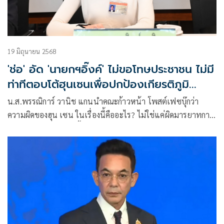
19 มิถุนายน 2568
'ช่อ' อัด 'นายกฯอิ๊งค์' ไม่ขอโทษประชาชน ไม่มี
ท่าทีตอบโต้ฮุนเซนเพื่อปกป้องเกียรติภูมิ
ประเทศ
น.ส.พรรณิการ์ วานิช แกนนำคณะก้าวหน้า โพสต์เฟซบุ๊กว่า
ความผิดของฮุน เซน ในเรื่องนี้คืออะไร? ไม่ใช่แค่ผิดมารยาทการ
ทูตค่ะ การปล่อยคลิปนี้เข้าข่ายการจงใจแทรก