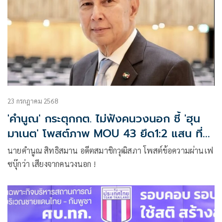
23 กรกฎาคม 2568
'คำนูณ' กระตุกกต. ไม่ฟังคนวงนอก ชี้ 'ฮุน
มาเนต' โพสต์ภาพ MOU 43 ยึด1:2 แสน ที่
ไทยถูกข่มขืน
นายคำนูณ สิทธิสมาน อดีตสมาชิกวุฒิสภา โพสต์ข้อความผ่านเฟ
ซบุ๊กว่า เสียงจากคนวงนอก !