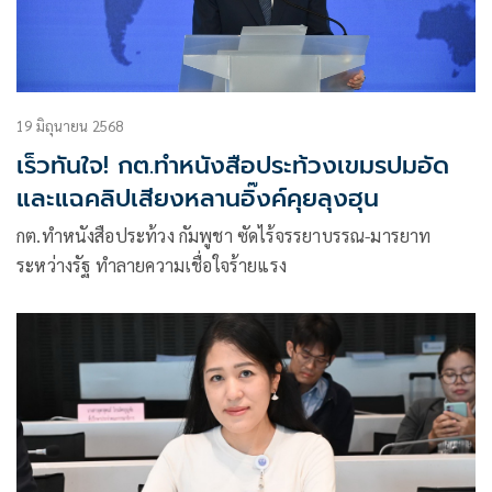
19 มิถุนายน 2568
เร็วทันใจ! กต.ทำหนังสือประท้วงเขมรปมอัด
และแฉคลิปเสียงหลานอิ๊งค์คุยลุงฮุน
กต.ทำหนังสือประท้วง กัมพูชา ซัดไร้จรรยาบรรณ-มารยาท
ระหว่างรัฐ ทำลายความเชื่อใจร้ายแรง