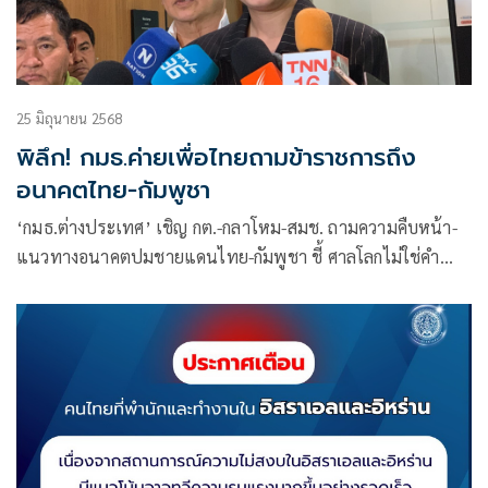
25 มิถุนายน 2568
พิลึก! กมธ.ค่ายเพื่อไทยถามข้าราชการถึง
อนาคตไทย-กัมพูชา
‘กมธ.ต่างประเทศ’ เชิญ กต.-กลาโหม-สมช. ถามความคืบหน้า-
แนวทางอนาคตปมชายแดนไทย-กัมพูชา ชี้ ศาลโลกไม่ใช่คำ
ตอบ สุดท้ายกลับสู่โต๊ะเจรจาอยู่ดี หวังสถานการณ์คลี่คลายโดยเร็ว
เหตุยังต้องพึ่งพากัน