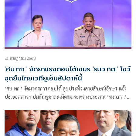
21 กรกฎาคม 2568
'ศบ.ทก.' งัดยาแรงตอบโต้เขมร 'รมว.กต.' โชว์
จุดยืนไทยเวทียูเอ็นสัปดาห์นี้
‘ศบ.ทก.’ งัดมาตรการตอบโต้ ลุยประท้วงลายลักษณ์อักษร แจ้ง
ปธ.ออตตาวา ปมกัมพูชาละเมิดกม.ระหว่างประเทศ ‘รมว.กต.’
เตรียมโชว์จุดยืนไทยเวทียูเอ็นนิวยอร์ก ซัดผู้นำเขมรคำพูดกับ
การกระทำย้อนแย้ง