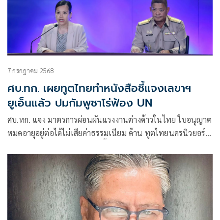
7 กรกฎาคม 2568
ศบ.ทก. เผยทูตไทยทำหนังสือชี้แจงเลขาฯ
ยูเอ็นแล้ว ปมกัมพูชาโร่ฟ้อง UN
ศบ.ทก.​ แจง​ มาตรการ​ผ่อนผัน​แรงงานต่างด้าวในไทย​ ใบอนุญาต
หมดอายุอยู่ต่อได้​ไม่เสียค่าธรรมเนียม ด้าน ทูตไทยนครนิวยอร์ก
ทำหนังสือถึงเลขาธิการยูเอ็น ชี้แจงข้อเท็จจริงตอบโต้​กัมพูชา​