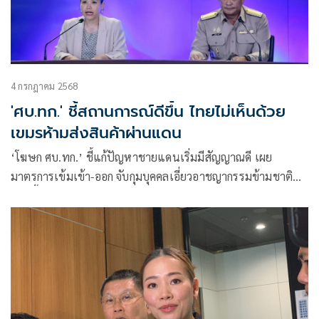
4 กรกฎาคม 2568
'ศบ.ทก.' ชี้สถานการณ์ดีขึ้น ไทยไม่เห็นด้วย
เขมรห้ามส่งสินค้าผ่านแดน
‘โฆษก ศบ.ทก.’ ชี้แก้ปัญหาชายแดนเริ่มมีสัญญาณดี เผย
มาตรการเข้มเข้า-ออก จับกุมบุคคลเอี่ยวอาชญากรรมข้ามชาติ
เพิ่มขึ้น ลั่นฝ่ายไทยไม่เห็นด้วยกัมพูชาห้ามส่งสินค้าผ่านแดน
ทำปชช.เดือดร้อน