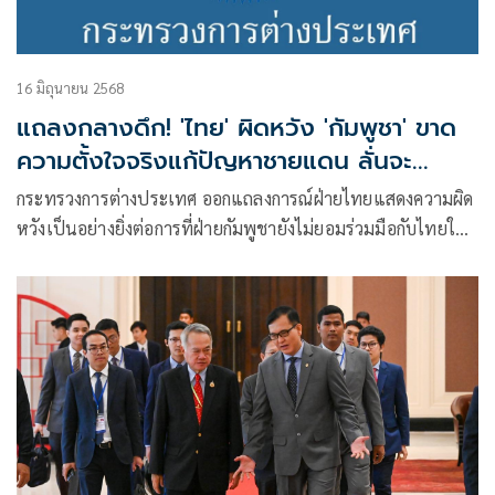
16 มิถุนายน 2568
แถลงกลางดึก! 'ไทย' ผิดหวัง 'กัมพูชา' ขาด
ความตั้งใจจริงแก้ปัญหาชายแดน ลั่นจะ
ตอบโต้ทุกข้อกล่าวหา
กระทรวงการต่างประเทศ ออกแถลงการณ์ฝ่ายไทยแสดงความผิด
หวังเป็นอย่างยิ่งต่อการที่ฝ่ายกัมพูชายังไม่ยอมร่วมมือกับไทยใน
การแก้ไขปัญหาเฉพาะและลดความตึงเครียดระหว่างกัน แต่ยัง
เดินหน้านำเรื่องพื้นที่ 4 จุด