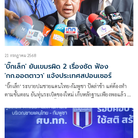
21 กรกฎาคม 2568
'บิ๊กเล็ก' ยันเขมรผิด 2 เรื่องชัด ฟ้อง
'กก.ออตตาวา' แจ้งประเทศสปอนเซอร์
‘บิ๊กเล็ก’ ระบายปมชายแดนไทย-กัมพูชา ปัดล่าช้า แต่ต้องทำ
ตามขั้นตอน ยันทุ่นระเบิดของใหม่ เก็บหลักฐานเพียงพอแล้ว รอ
ฟ้อง คกก.ออตตาวา ธ.ค.นี้ มั่นใจหลักฐานแน่น เขมรผิด 2 เรื่อง
ชัด