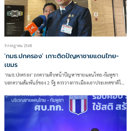
9 กรกฎาคม 2568
'กมธ.ปกครอง' เกาะติดปัญหาชายแดนไทย-
เขมร
‘กมธ.ปกครอง’ ถกความคืบหน้าปัญหาชายแดนไทย-กัมพูชา
บอกความสัมพันธ์ของ 2 รัฐ ควรวางการเมืองเอาประเทศชาติไว้
ก่อน เชื่อมือฝ่ายความมั่นคงพิจารณารอบคอบ