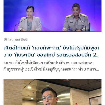
18 กรกฎาคม 2568
สไตล์ไทยแท้ 'กองทัพ-กต.' ยังไม่สรุปกัมพูชา
วาง 'กับระเบิด' ของใหม่ รอตรวจสอบอีก 2-3
วัน
ศบ.ทก.​ ลั่นไทยไม่เพิกเฉย เตรียมประท้วงหากตรวจสอบพบ
กัมพูชาวางทุ่นระเบิดใหม่​ ผิดอนุสัญญา​ออตตาวา​ ทำ 3 ทหาร
พรานเหยียบ