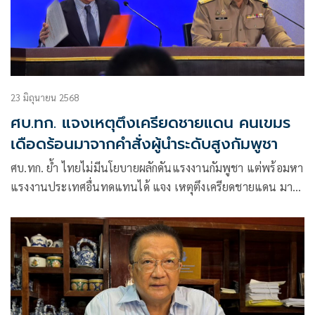
23 มิถุนายน 2568
ศบ.ทก. แจงเหตุตึงเครียดชายแดน คนเขมร
เดือดร้อนมาจากคำสั่งผู้นำระดับสูงกัมพูชา
ศบ.ทก. ย้ำ ไทยไม่มีนโยบายผลักดันแรงงานกัมพูชา แต่พร้อมหา
แรงงานประเทศอื่นทดแทนได้ แจง เหตุตึงเครียดชายแดน มา
จากคำสั่งผู้นำระดับสูงกัมพูชา ยั่วยุที่ปราสาทตาควาย ระบุ ไม่ได้
ห้ามขายน้ำมัน มีแต่การตัดสินใจ รัฐบาลเขมรเอง