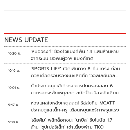
b
er
y
e
o
Li
o
n
k
k
NEWS UPDATE
'หมอวรงค์' ข้องใจแบงก์พัน 1.4 แสนล้านหาย
10:20 น.
จากระบบ ขอพบผู้ว่าฯ แบงก์ชาติ
'SPORTS LIFE' เปิดเส้นทาง 8 ทีมแกร่ง ก่อน
10:16 น.
ดวลเดือดรอบรองชนะเลิศศึก 'วอลเลย์บอล
นักเรียน แชมป์กีฬา 7HD 2026'
ทั่วประเทศคุมเข้ม! กรมการปกครองออก 6
10:01 น.
มาตรการหลังเหตุสลด สกัดปืน-ป้องกันเลียน
แบบ
ห่วงแผลใจหลังเหตุสลด! รัฐส่งทีม MCATT
9:47 น.
ประกบดูแลเด็ก-ครู เตือนหยุดแชร์ภาพรุนแรง
'เสือคิม' พลิกล็อกชนะ 'นาบิล' รับโบนัส 1.7
9:38 น.
ล้าน 'ซุปเปอร์เล็ก' เข่าเดี้ยงพ่าย TKO