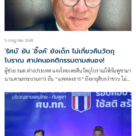
5 กรกฎาคม 2568
'รัศม์' ยัน 'อิ๊งค์' ยังเด็ก ไม่เกี่ยวคืนวัตถุ
โบราณ สาปคนอคติกรรมตามสนอง!
ผู้ช่วย รมต.ต่างประเทศ แจงไทยเคยคืนวัตถุโบราณให้กัมพูชามา
นานตามกระบวนการ ยัน “แพทองธาร” ยังอายุสิบกว่าขวบ ไม่
เกี่ยวข้อง ซัดคนบิดเบือนสร้างแตกแยกเพราะอคติ แช่งให้กรรม
ตามสนอง!