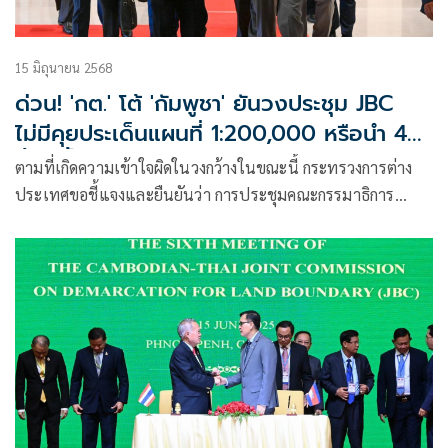
15 มิถุนายน 2568
ด่วน! 'กต.' โต้ 'กัมพูชา' ยันวงประชุม JBC
ไม่มีคุยประเด็นแผนที่ 1:200,000 หรือนำ 4
พื้นที่ขึ้นศาลโลก
ตามที่เกิดความเข้าใจผิดในวงกว้างในขณะนี้ กระทรวงการต่าง
ประเทศขอชี้แจงและยืนยันว่า การประชุมคณะกรรมาธิการ
เขตแดนร่วม ไทย – กัมพูชา (Joint Boundary Commission:
JBC) ครั้งที่ 6