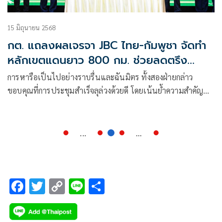
15 มิถุนายน 2568
กต. แถลงผลเจรจา JBC ไทย-กัมพูชา จัดทำ
หลักเขตแดนยาว 800 กม. ช่วยลดตรึง
เครียด
การหารือเป็นไปอย่างราบรื่นและฉันมิตร ทั้งสองฝ่ายกล่าว
ขอบคุณที่การประชุมสำเร็จลุล่วงด้วยดี โดยเน้นย้ำความสำคัญ
และประสิทธิภาพของ JBC
...
...
F
T
C
Li
S
ac
wi
o
n
h
e
tt
p
e
ar