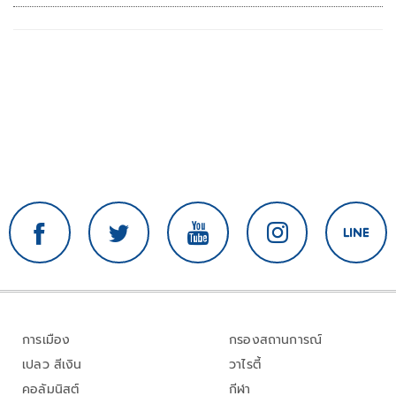
การเมือง
กรองสถานการณ์
เปลว สีเงิน
วาไรตี้
คอลัมนิสต์
กีฬา