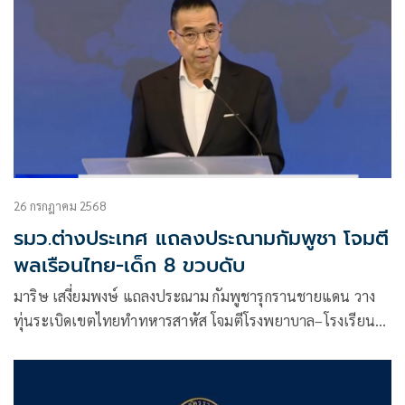
26 กรกฎาคม 2568
รมว.ต่างประเทศ แถลงประณามกัมพูชา โจมตี
พลเรือนไทย-เด็ก 8 ขวบดับ
มาริษ เสงี่ยมพงษ์ แถลงประณาม กัมพูชารุกรานชายแดน วาง
ทุ่นระเบิดเขตไทยทำทหารสาหัส โจมตีโรงพยาบาล–โรงเรียน
ยื่นข้อเท็จจริงต่อ UNSC ปัดข่าวเท็จกรณีปราสาทพระวิหาร และ
ย้ำแก้ปัญหาด้วยสันติวิธี