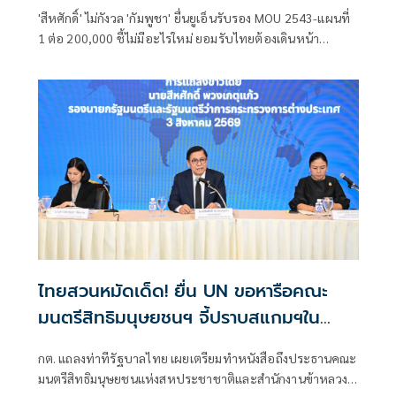
'สีหศักดิ์' ไม่กังวล 'กัมพูชา' ยื่นยูเอ็นรับรอง MOU 2543-แผนที่
1 ต่อ 200,000​ ชี้ไม่มีอะไรใหม่ ยอมรับไทยต้องเดินหน้า
UNCLOS หลัง 'กัมพูชา' เมินเจรจาทวิภาคี เตือนกรรมการสิทธิฯ
ระวังตกเป็นเครื่องมือเขมร​
ไทยสวนหมัดเด็ด! ยื่น UN ขอหารือคณะ
มนตรีสิทธิมนุษยชนฯ จี้ปราบสแกมฯใน
กัมพูชา โต้ยิบรายงาน 'ทอม แอนดรูว์ส'
กต. แถลงท่าทีรัฐบาลไทย เผยเตรียมทำหนังสือถึงประธานคณะ
มนตรีสิทธิมนุษยชนแห่งสหประชาชาติและสำนักงานข้าหลวง