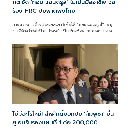
กต.ซัด 'ทอม แอนดรูส์' ไม่เป็นมืออาชีพ จ่อ
ร้อง HRC ปมพาดพิงไทย
กระทรวงการต่างประเทศแจง 5 ข้อโต้ “ทอม แอนดรูส์” ระบุ
ร่างที่อ้างว่าส่งให้ไทยล่วงหน้าเป็นเพียงข้อความบางส่วนทาง
อีเมล ฝ่ายไทยขอความชัดเจนเพิ่มเติมแต่
ไม่มีอะไรใหม่! สีหศักดิ์บอกปม 'กัมพูชา' ยื่น
ยูเอ็นรับรองแผนที่ 1 ต่อ 200,000