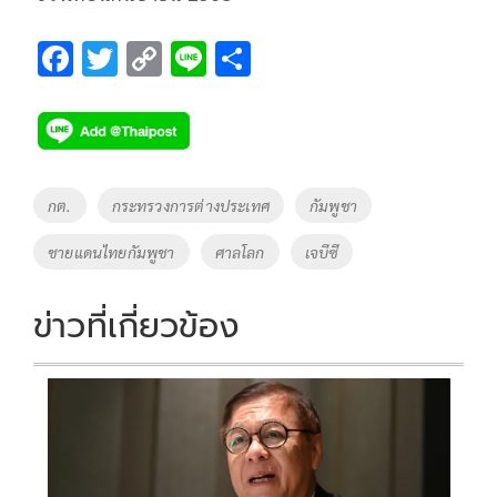
F
T
C
Li
S
ac
wi
o
n
h
e
tt
p
e
ar
b
er
y
e
o
Li
Tags
กต.
กระทรวงการต่างประเทศ
กัมพูชา
o
n
ชายแดนไทยกัมพูชา
ศาลโลก
เจบีซี
k
k
ข่าวที่เกี่ยวข้อง