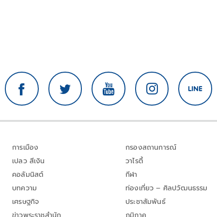
การเมือง
กรองสถานการณ์
เปลว สีเงิน
วาไรตี้
คอลัมนิสต์
กีฬา
บทความ
ท่องเที่ยว – ศิลปวัฒนธรรม
เศรษฐกิจ
ประชาสัมพันธ์
ข่าวพระราชสำนัก
ภูมิภาค