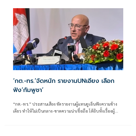
ใหญ่สิทธิมนุษยชน ที่นครเจนีวา หลัง “ทอม แอนดรูส์” เสนอ
รายงานพิเศษพาดพิงประเทศไทย มีหลายประเด็นที่ไม่เห็นด้วย
ชี้กระทบความเป็นกลาง -เที่ยงธรรม “สีหศักดิ์”
‘กต.-ทร.’จัดหนัก รายงานUNเอียง เลือก
ฟัง‘กัมพูชา’
“กต.-ทร.” ประสานเสียง ซัดรายงานผู้แทนยูเอ็นฟังความข้าง
เดียว ทำให้ไม่เป็นกลาง-ขาดความน่าเชื่อถือ โต้ยิบทั้งเรื่องผู้
พลัดถิ่น-แรงงาน