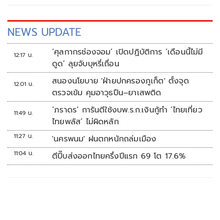
NEWS UPDATE
‘ศุลกากรช่องจอม’ เปิดปฏิบัติการ ‘เดือนนี้ไม่มี
12:17 น.
ดูด’ ลุยจับบุหรี่เถื่อน
สนองนโยบาย 'ฝ่ายปกครองภูเก็ต' ตั้งจุด
12:01 น.
ตรวจเข้ม คุมอาวุธปืน–ยาเสพติด
‘ภราดร’ การันตีใช้งบพ.ร.ก.เงินกู้ทำ ‘ไทยเที่ยว
11:49 น.
ไทยพลัส’ ไม่ผิดหลัก
11:27 น.
'นครพนม' ฝนตกหนักถล่มเมือง
11:04 น.
ตีปี๊บส่งออกไทยครึ่งปีแรก 69 โต 17.6%