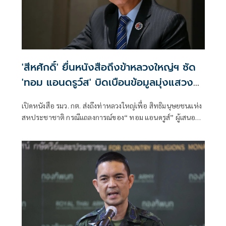
'สีหศักดิ์' ยื่นหนังสือถึงข้าหลวงใหญ่ฯ ซัด
'ทอม แอนดรูว์ส' บิดเบือนข้อมูลมุ่งแสวงหา
ผลประโยชน์ทางการเมือง
เปิดหนังสือ รมว. กต. ส่งถึงท่าหลวงใหญ่เพื่อ สิทธิมนุษยชนแห่ง
สหประชาชาติ กรณีแถลงการณ์ของ“ ทอม แอนดรูส์” ผู้เสนอ
รายงานพิเศษ เกี่ยวกับสถานการณ์สิทธิมนุษชนในกัมพูชา
พาดพิงไทยด้วยข้อมูลที่ไม่ตรงกับความเป็นจริง