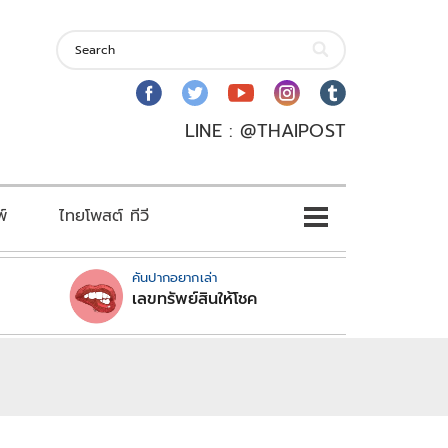
LINE : @THAIPOST
พ์
ไทยโพสต์ ทีวี
คันปากอยากเล่า
เลขทรัพย์สินให้โชค