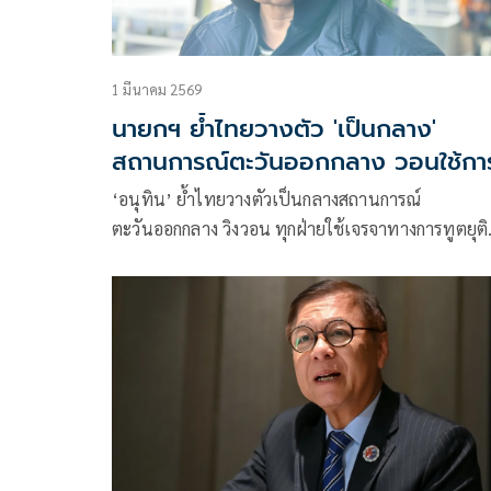
1 มีนาคม 2569
นายกฯ ย้ำไทยวางตัว 'เป็นกลาง'
สถานการณ์ตะวันออกกลาง วอนใช้กา
ทูตยุติความขัดแย้ง
‘อนุทิน’ ย้ำไทยวางตัวเป็นกลางสถานการณ์
ตะวันออกกลาง วิงวอน ทุกฝ่ายใช้เจรจาทางการทูตยุติ
ความขัดแย้ง พร้อมสั่ง 6 กระทรวงออกมาตรการอุ้ม
ประชาชน ลดผลกระทบเศรษฐกิจ-ภัยความมั่นคง