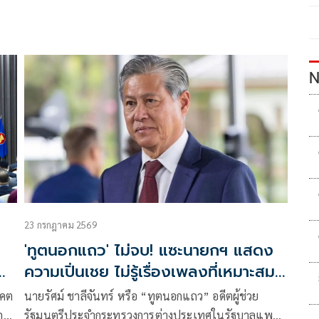
N
23 กรกฎาคม 2569
'ทูตนอกแถว' ไม่จบ! แซะนายกฯ แสดง
ความเปิ่นเชย ไม่รู้เรื่องเพลงที่เหมาะสม
กว่า 'เถียนมี่มี่'
าคต
นายรัศม์ ชาลีจันทร์ หรือ “ทูตนอกแถว” อดีตผู้ช่วย
การ
รัฐมนตรีประจำกระทรวงการต่างประเทศในรัฐบาลแพ