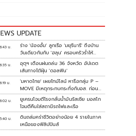
EWS UPDATE
ร่าง 'น้องอั้ม' ลูกเรือ 'มยุรีนารี' ถึงบ้าน
6:43 น.
วันเดียวกันกับ 'ฮลุน' ครอบครัวร่ำไห้
เผยฝันอยากเป็นทหารเรือ
อุตุฯ เตือนฝนถล่ม 36 จังหวัด อัปเดต
6:35 น.
เส้นทางไต้ฝุ่น 'ดอลฟิน'
'มหาดไทย' เผยไทม์ไลน์ หารือกลุ่ม P –
6:19 น.
MOVE มีเหตุกระทบกระทั่งกับอส. ก่อน
พาส่งขึ้นรถกลับ
ยูเครนโจมตีโรงกลั่นน้ำมันรัสเซีย มอสโก
6:02 น.
โจมตีคืนใส่สถานีรถไฟและเรือ
ดินถล่มคร่าชีวิตอย่างน้อย 4 รายในภาค
5:40 น.
เหนือของฟิลิปปินส์