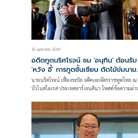
การให้เกียรติประเทศเจ้าภาพและความเคารพซึ่งกัน
กัน
25 เมษายน 2569
อดีตทูตนริศโรจน์ ชม 'อนุทิน' ต้อนรับ
'หวัง อี้' การทูตชั้นเซียน ตัดไม้ข่มนาม
กัมพูชา
นายนริศโรจน์ เฟื่องระบิล อดีตเอกอัครราชทูตไทย ณ 
บัวโนสไอเรส ประเทศอาร์เจนตินา โพสต์ข้อความผ่
ซบุ๊กว่า นายกรัฐมนตรีขับรถไฟฟ้า BYD (Build Your
Dream) ที่ นรม.เพิ่งซื้อมาใช้ส่วนตัว พาหวังอี้ไปกินข้
ด้วยตนเอง ทั้งๆที่ในทางพิธีการ (Protocol) หวังอี้มี
ขบวนรถรับรองอย่างดีที่ทางสำนักนายกรัฐมนตรีจัด
เตรียมให้แล้ว