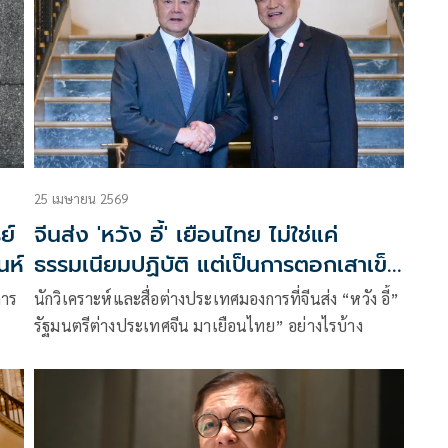
ประเทศไทย โดยมีคณะทูตานุทูต ผู้แทนภาครัฐ ภาค
เอกชน และแขกผู้มีเกียรติจากหลากหลายภาคส่วนเข้า
ร่วมงานกว่า 700 คน
25 เมษายน 2569
ย์
จีนส่ง 'หวัง อี้' เยือนไทย ไม่ใช่แค่
นห์
ธรรมเนียมปฏิบัติ แต่เป็นการตอกเสาเข็ม
ยุทธศาสตร์
การ
นักวิเคราะห์และสื่อต่างประเทศมองการที่จีนส่ง “หวัง อี้”
รัฐมนตรีต่างประเทศจีน มาเยือนไทย” อย่างไรบ้าง
นห์
ียม
ง