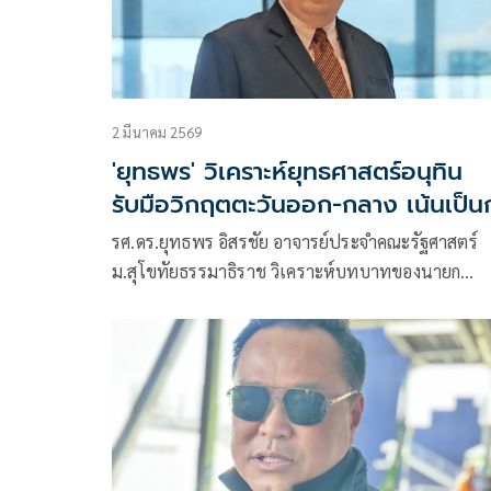
2 มีนาคม 2569
'ยุทธพร' วิเคราะห์ยุทธศาสตร์อนุทิน
รับมือวิกฤตตะวันออก-กลาง เน้นเป็น
ลาง รักษาดุลการทูต
รศ.ดร.ยุทธพร อิสรชัย อาจารย์ประจำคณะรัฐศาสตร์
ม.สุโขทัยธรรมาธิราช วิเคราะห์บทบาทของนายก
รัฐมนตรีไทย ต่อสถานการณ์ความขั