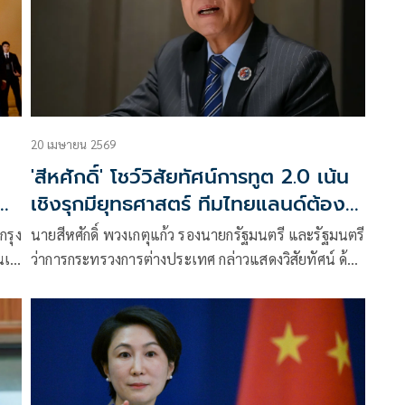
และ
20 เมษายน 2569
'สีหศักดิ์' โชว์วิสัยทัศน์การทูต 2.0 เน้น
เชิงรุกมียุทธศาสตร์ ทีมไทยแลนด์ต้อง
เป็นเอกภาพ
กรุง
นายสีหศักดิ์ พวงเกตุแก้ว รองนายกรัฐมนตรี และรัฐมนตรี
านเฟ
ว่าการกระทรวงการต่างประเทศ กล่าวแสดงวิสัยทัศน์ ด้าน
นโยบายการต่างประเทศระหว่างงานพบปะสื่อมวลชน ใน
าว
หัวข้อการทูตในโลก ที่เปลี่ยนแปลง ไทยกำลังมุ่งไปทาง
ไหน ( Thai Diplomacy in a changing world where are
we heading?) ว่า วันนี้ได้พบปะสื่อมวลชนอีกครั้ง ครั้งที่
แล้วที่เจอกัน ตนเพิ่งเข้ามารับตำแหน่งเป็นรัฐมนตรี