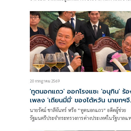
อาเซียน และนักการทูตที่สนใจเข้าร่วม กว่า 100 ปร
20 กรกฎาคม 2569
'ทูตนอกแถว' ออกโรงแซะ 'อนุทิน' ร้อ
เพลง 'เถียนมี่มี่' ของไต้หวัน นายกฯจ
คงกระอักกระอ่วน
นายรัศม์ ชาลีจันทร์ หรือ “ทูตนอกแถว” อดีตผู้ช่วย
รัฐมนตรีประจำกระทรวงการต่างประเทศในรัฐบาลแ
ทองธาร ชินวัตร โพสต์ข้อความผ่านเฟซบุ๊ก แสดงคว