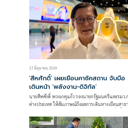
คิดเห็นต่อกรณีนายอนุทิน ชาญวีรกูล นายกรัฐมนตรี ไ
ร้องเพลง “เถียนมี่มี่” ในงานเลี้ยงอาหารกลางวัน โดย
นายหลี่ เฉียง นายกรัฐมนตรีสาธารณรัฐประชาชนจีน
เป็นเจ้าภาพ
27 มิถุนายน 2569
'สีหศักดิ์' เผยเยือนคาซัคสถาน จับมือ
เดินหน้า 'พลังงาน-ดิจิทัล'
นายสีหศักดิ์ พวงเกตุแก้ว รองนายกรัฐมนตรีและรมว.
ต่างประเทศ ให้สัมภาษณ์ถึงผลการเดินทางเยือนสา
รัฐคาซัคสถานอย่างเป็นทางการ ว่า การเยือนครั้งนี้มีเ
หมายเพื่อยกระดับความสัมพันธ์ระหว่างไทยกับคาซัค
สถาน ด้านการเมือง