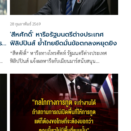
28 กุมภาพันธ์ 2569
'สีหศักดิ์' หารือรัฐมนตรีต่างประเทศ
ร
ฟิลิปปินส์ ย้ำไทยยึดมั่นข้อตกลงหยุดยิง
“สีหศักดิ์” หารือทางโทรศัพท์ รัฐมนตรีต่างประเทศ
ฟิลิปปินส์ แจ้งผลหารือกับเมียนมาร์สนับสนุน
กระบวนการสันติภาพและการปรองดองภายย้ำข้อมูล
ชายแดนไทย ย้ำไทยยึดมั่นข้อตกลงหยุดยิงชายแดน ย้ำ
ยึดมั่นข้อตกลงหยุดยิงชายแดนไทย- กัมพูชาอย่าง
เคร่งครัด