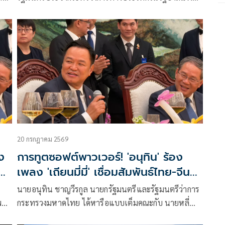
ะเทศ
ทองธาร โพสต์ข้อความผ่านเฟซบุ๊กว่า ตลกดี ร้อนตัวร้อน
ท้องกันใหญ่
ก็ถ้ามันไม่ได้อะไร ไม่เป็นอะไรอย่างที่ว่า
20 กรกฎาคม 2569
ง
การทูตซอฟต์พาวเวอร์! 'อนุทิน' ร้อง
ีน
เพลง 'เถียนมี่มี่' เชื่อมสัมพันธ์ไทย-จีน
แน่นแฟ้น
นายอนุทิน ชาญวีรกูล นายกรัฐมนตรีและรัฐมนตรีว่าการ
พ
กระทรวงมหาดไทย ได้หารือแบบเต็มคณะกับ นายหลี่
าม
เฉียง นายกรัฐมนตรีสาธารณรัฐประชาชนจีน และนาย