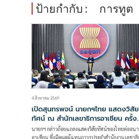
ป้ายกำกับ :
การทูต
4 สิงหาคม 2569
เปิดสุนทรพจน์ นายกฯไทย แสดงวิสัย
ทัศน์ ณ สำนักเลขาธิการอาเซียน ครั้ง
แรกในรอบ 17 ปี
นายกฯ กล่าวถ้อยแถลงแสดงวิสัยทัศน์ของไทยต่ออน
อาเซียน ซึ่งมีคณะผู้แทนถาวรประจำสำนักงานเลขาธิ