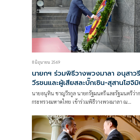
8 มิถุนายน 2569
นายกฯ ร่วมพิธีวางพวงมาลา อนุสาวรี
วีรชนและผู้เสียสละบั๊กเซิน-สุสานโฮจิมิ
นายอนุทิน ชาญวีรกูล นายกรัฐมนตรีและรัฐมนตรีว่า
กระทรวงมหาดไทย เข้าร่วมพิธีวางพวงมาลา ณ
อนุสาวรีย์วีรชนและผู้เสียสละบั๊กเซิน และสุสานโฮจิมิ
เพื่อแสดงความเคารพต่อวีรชนและบุคคลสำคัญผู้มี
บทบาทในการสร้างชาติของเวียดนาม ซึ่งเป็นธรรมเน
ปฏิบัติสำคัญในการเยือนอย่างเป็นทางการที่สะท้อนถึ