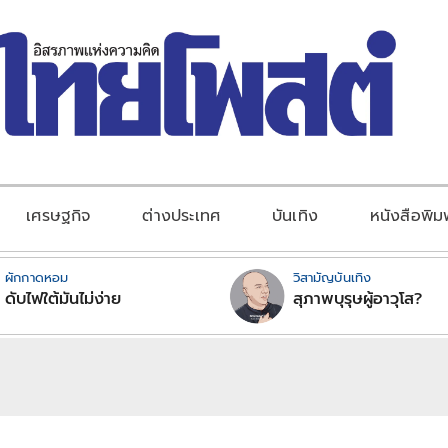
เศรษฐกิจ
ต่างประเทศ
บันเทิง
หนังสือพิม
ผักกาดหอม
วิสามัญบันเทิง
ดับไฟใต้มันไม่ง่าย
สุภาพบุรุษผู้อาวุโส?