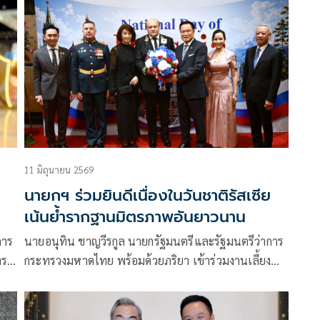
ด้
หลี่ เฉียง ได้เป็นเจ้าภาพเลี้ยงอาหารกลางวัน ท่ามกลาง
มี
บรรยากาศอบอุ่นและเป็นกันเอง
11 มิถุนายน 2569
นายกฯ ร่วมยินดีเนื่องในวันชาติรัสเซีย
เน้นย้ำรากฐานมิตรภาพอันยาวนาน
การ
นายอนุทิน ชาญวีรกูล นายกรัฐมนตรีและรัฐมนตรีว่าการ
ธารณ
กระทรวงมหาดไทย พร้อมด้วยภริยา เข้าร่วมงานเลี้ยง
ป้า
รับรองเนื่องในโอกาสวันชาติสหพันธรัฐรัสเซีย ตามคำ
เชิญของนายเยฟเกนี โตมีฮิน (H.E. Mr. Evgeny
Tomikhin) เอกอัครราชทูตสหพันธรัฐรัสเซียประจำ