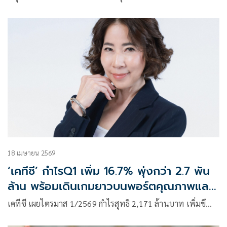
18 เมษายน 2569
‘เคทีซี’ กำไรQ1 เพิ่ม 16.7% พุ่งกว่า 2.7 พัน
ล้าน พร้อมเดินเกมยาวบนพอร์ตคุณภาพและ
วินัยการเงิน
เคทีซี เผยไตรมาส 1/2569 กำไรสุทธิ 2,171 ล้านบาท เพิ่มขึ…