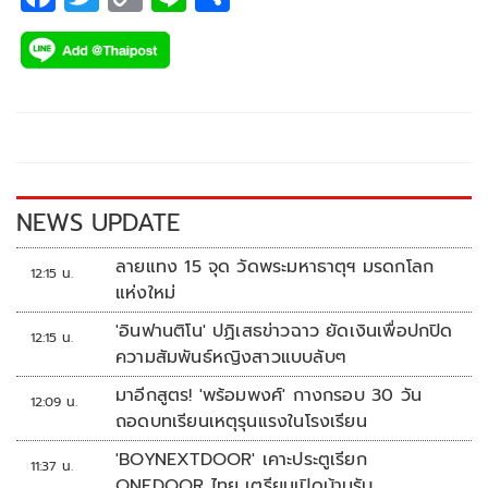
ac
wi
o
n
h
e
tt
p
e
ar
b
er
y
e
o
Li
o
n
k
k
NEWS UPDATE
ลายแทง 15 จุด วัดพระมหาธาตุฯ มรดกโลก
12:15 น.
แห่งใหม่
'อินฟานติโน' ปฏิเสธข่าวฉาว ยัดเงินเพื่อปกปิด
12:15 น.
ความสัมพันธ์หญิงสาวแบบลับๆ
มาอีกสูตร! 'พร้อมพงศ์' กางกรอบ 30 วัน
12:09 น.
ถอดบทเรียนเหตุรุนแรงในโรงเรียน
'BOYNEXTDOOR' เคาะประตูเรียก
11:37 น.
ONEDOOR ไทย เตรียมเปิดบ้านรับ