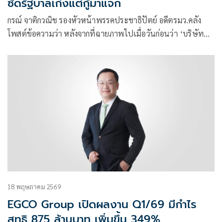
ซัดรัฐบาลเก่งแต่กู้มาแจก
กรณ์ จาติกวณิช รองหัวหน้าพรรคประชาธิปัตย์ อดีตรมว.คลัง
โพสต์ข้อความว่า หลังจากที่ฉายภาพไปเมื่อวันก่อนว่า ‘บริษัท
โรงกลั่นไทยอ
18 พฤษภาคม 2569
EGCO Group เปิดผลงาน Q1/69 มีกำไร
สุทธิ 875 ล้านบาท เพิ่มขึ้น 349%