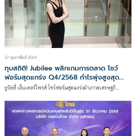
27 กุมภาพันธ์ 2569
ทุบสถิติ! Jubilee พลิกเกมการตลาด โชว์
ฟอร์มสุดแกร่ง Q4/2568 กำไรพุ่งสูงสุด
รอบ 8 ไตรมาส
ยูบิลลี่ เอ็นเตอร์ไพรส์ โชว์ฟอร์มสุดแกร่งฝ่าภาวะเศรษฐกิ…