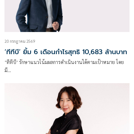
20 กรกฎาคม 2569
‘ทีทีบี’ ยิ้ม 6 เดือนกำไรสุทธิ 10,683 ล้านบาท
‘ทีทีบี’ รักษาแนวโน้มผลการดำเนินงานได้ตามเป้าหมาย โดย
มี…