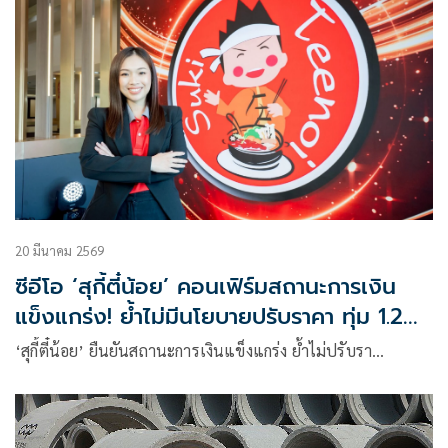
20 มีนาคม 2569
ซีอีโอ ‘สุกี้ตี๋น้อย’ คอนเฟิร์มสถานะการเงิน
แข็งแกร่ง! ย้ำไม่มีนโยบายปรับราคา ทุ่ม 1.2
พันล้าน เปิด 60 สาขา โกยยอดทะลุ 1.3 หมื่น
‘สุกี้ตี๋น้อย’ ยืนยันสถานะการเงินแข็งแกร่ง ย้ำไม่ปรับรา…
ล้าน