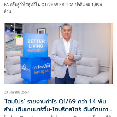
EA กลับสู่กำไรสุทธิใน Q1/2569 EBITDA ปกติแตะ 1,896
ล้าน…
28 เมษายน 2569
‘โฮมโปร’ รายงานกำไร Q1/69 กว่า 1.4 พัน
ล้าน เดินเกมมาร์จิ้น-ไฮบริดสโตร์ ดันศักยภาพ