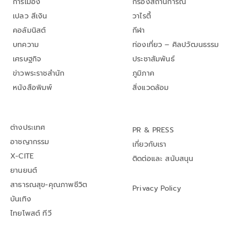
การเมือง
กรองสถานการณ์
เปลว สีเงิน
วาไรตี้
คอลัมนิสต์
กีฬา
บทความ
ท่องเที่ยว – ศิลปวัฒนธรรม
เศรษฐกิจ
ประชาสัมพันธ์
ข่าวพระราชสำนัก
ภูมิภาค
หนังสือพิมพ์
สิ่งแวดล้อม
ต่างประเทศ
PR & PRESS
อาชญากรรม
เกี่ยวกับเรา
X-CITE
ติดต่อและ สนับสนุน
ยานยนต์
สาธารณสุข-คุณภาพชีวิต
Privacy Policy
บันเทิง
ไทยโพสต์ ทีวี