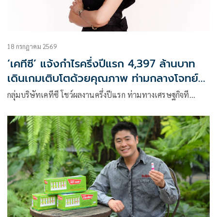
18 กรกฎาคม 2569
‘เคทีซี’ แจ้งกำไรครึ่งปีแรก 4,397 ล้านบาท
เดินเกมเติบโตด้วยคุณภาพ ท่ามกลางโจทย์
เศรษฐกิจที่ท้าทาย
กลุ่มบริษัทเคทีซี โชว์ผลงานครึ่งปีแรก ท่ามทางเศรษฐกิจที…