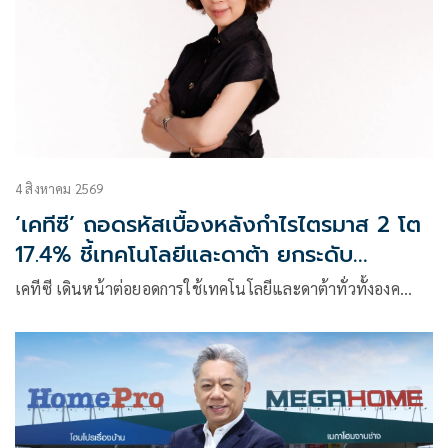
4 สิงหาคม 2569
‘เคทีซี’ ถอดรหัสเบื้องหลังกำไรไตรมาส 2 โต
17.4% ชี้เทคโนโลยีและดาต้า ยกระดับ
ประสิทธิภาพการดำเนินงาน หนุนการเติบโต
เคทีซี เดินหน้าต่อยอดการใช้เทคโนโลยีและดาต้าทั่วทั้งองค…
อย่างมีคุณภาพ