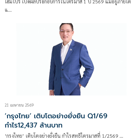
โตระยะยาว
โฮมโปร เปิดผลประกอบการในไตรมาส 1 ปี 2569 แม้อยู่ภายใต้
แ…
21 เมษายน 2569
‘กรุงไทย’ เติบโตอย่างยั่งยืน Q1/69
กำไร12,437 ล้านบาท
‘กรุงไทย’ เติบโตอย่างยั่งยืน กำไรสุทธิไตรมาสที่ 1/2569 …