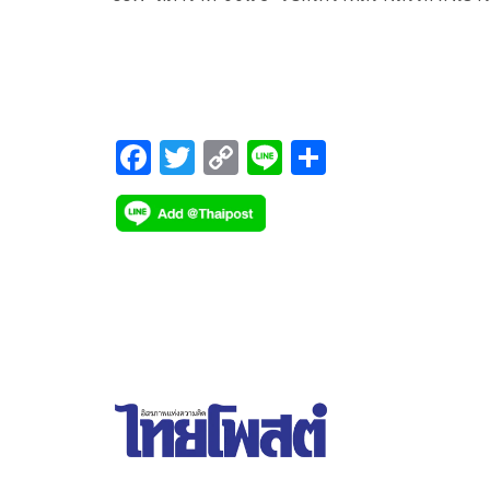
ขับเคลื่อนนิติบัญญัติ ชิงเงินรางวัลกว่า 5 แสนบาท
F
T
C
Li
S
ac
wi
o
n
h
e
tt
p
e
ar
b
er
y
e
o
Li
o
n
k
k