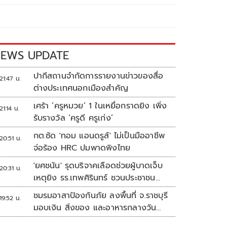
EWS UPDATE
ปากีสถานจำกัดการรายงานข่าวของสื่อ
21:47 น.
ต่างประเทศนอกเมืองสำคัญ
เศร้า ‘ครูหมวย’ 1 ในเหยื่อกราดยิง เพิ่ง
21:14 น.
รับรางวัล ‘ครูดี ครูเก่ง’
กต.ซัด 'ทอม แอนดรูส์' ไม่เป็นมืออาชีพ
20:51 น.
จ่อร้อง HRC ปมพาดพิงไทย
'ยศชนัน' รุดบริจาคเลือดช่วยผู้บาดเจ็บ
20:31 น.
เหตุยิง รร.เทพศิรินทร์ ชวนประชาชน
ร่วมบริจาค
ชมรมอาสาป้องกันภัย ลงพื้นที่ จ.ราชบุรี
19:52 น.
มอบเงิน สิ่งของ และอาหารกลางวัน
แก่โรงเรียนบ้านหนองน้ำใส