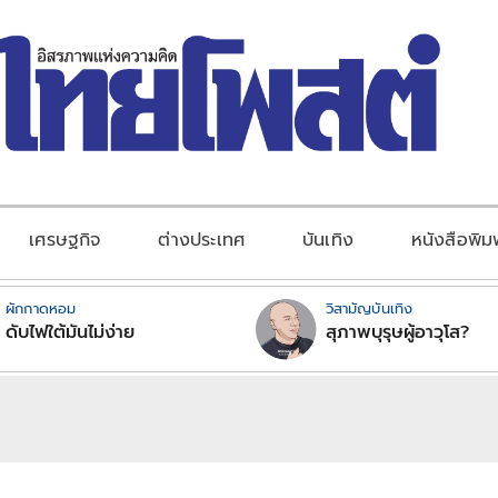
เศรษฐกิจ
ต่างประเทศ
บันเทิง
หนังสือพิม
ผักกาดหอม
วิสามัญบันเทิง
ดับไฟใต้มันไม่ง่าย
สุภาพบุรุษผู้อาวุโส?