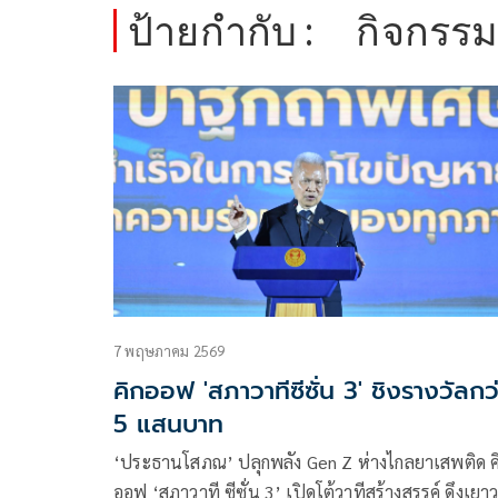
ป้ายกำกับ :
กิจกรรม
7 พฤษภาคม 2569
คิกออฟ 'สภาวาทีซีซั่น 3' ชิงรางวัลกว่า
5 แสนบาท
‘ประธานโสภณ’ ปลุกพลัง Gen Z ห่างไกลยาเสพติด คิก
ออฟ ‘สภาวาที ซีซั่น 3’ เปิดโต้วาทีสร้างสรรค์ ดึงเยาวชน