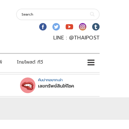
LINE : @THAIPOST
พ์
ไทยโพสต์ ทีวี
คันปากอยากเล่า
เลขทรัพย์สินให้โชค