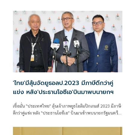
ราชูปถัมภ์ และผู้แทนจากคณะกรรมการโอลิมปิกสากล ลงพื้นที่
เยือนกรุงเทพมหานครอย่างเป็นทางการ การตรวจเยือนครั้งนี้
ดำเนินการโดยคณะทำงานของคณะกรรมการโอลิมปิกสากล
สำหรับการแข่งขัน Youth Olympic Games 2030 ซึ่งมี Mrs.
Danka Hrbeková เป็นประธาน และนับเป็นวาระสำคัญยิ่งของ
กระบวนการคัดเลือก ก่อนการประกาศเมืองเจ้าภาพโดยที่
ประชุม IOC Session ในเดือนมิถุนายน 2569
'ไทย'มีลุ้นจัดยูธอลป.2023 มีภาษีดีกว่าคู่
แข่ง หลัง'ประธานโอซีเอ'บินมาพบนายกฯ
เชื่อมั่น "ประเทศไทย" ลุ้นเจ้าภาพยูธโอลิมปิกเกมส์ 2023 มีภาษี
ดีกว่าคู่แข่ง หลัง "ประธานโอซีเอ" บินมาเข้าพบนายกรัฐมนตรี
เอง พร้อมหนุนเต็มที่ ขณะที่ หลายชาติต่างยกมือสนับสนุน
เพราะเชื่อมั่นในความพร้อม เผย ตอนนี้รอเพียงหนังสือรับรอง
จากรัฐบาล กับ หนังสือการันตีห้องพัก เท่านั้น ด้าน "คณะทำ