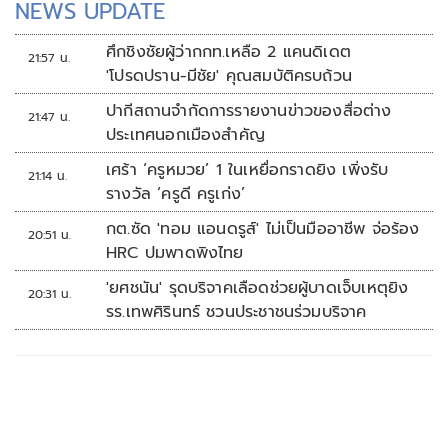
NEWS UPDATE
ศึกชิงชัยผู้ว่ากกท.เหลือ 2 แคนดิเดต
21:57 น.
'โปรดปราน-มีชัย' คุณสมบัติครบถ้วน
ปากีสถานจำกัดการรายงานข่าวของสื่อต่าง
21:47 น.
ประเทศนอกเมืองสำคัญ
เศร้า ‘ครูหมวย’ 1 ในเหยื่อกราดยิง เพิ่งรับ
21:14 น.
รางวัล ‘ครูดี ครูเก่ง’
กต.ซัด 'ทอม แอนดรูส์' ไม่เป็นมืออาชีพ จ่อร้อง
20:51 น.
HRC ปมพาดพิงไทย
'ยศชนัน' รุดบริจาคเลือดช่วยผู้บาดเจ็บเหตุยิง
20:31 น.
รร.เทพศิรินทร์ ชวนประชาชนร่วมบริจาค