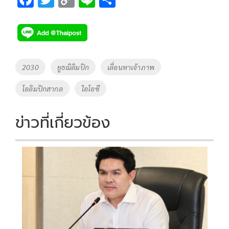
ac
wi
o
n
h
e
tt
p
e
ar
b
er
y
e
o
Li
Tags
2030
ยูธฌิลิมปิก
เลื่อนหาเจ้าภาพ
o
n
โอลิมปิกสากล
ไอโอซี
k
k
ข่าวที่เกี่ยวข้อง