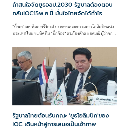
ถ้าสนใจจัดยูธอลป.2030 รัฐบาลต้องตอบ
กลับIOC15พ.ค.นี้ มั่นใจไทยจัดได้กำไร
คืน'หมื่นล้าน'
"บิ๊กเอ" ผศ.พิมล ศรีวิกรม์ ประธานคณะกรรมการโอลิมปิคแห่ง
ประเทศไทยฯ แท็คทีม "บิ๊กก้อง" ดร.ก้องศักด ยอดมณี ผู้ว่ากกท.
แจงต่อนายกรัฐมนตรี อนุทิน ชาญวีรกูล อย่างละเอียดถึงการ
แบ่งจ่ายงบ 5,700 ล้านบาท เพื่อเป็นเจ้าภาพ "ยูธโอลิมปิกเกมส์
2030" โดย 2 ปีแรกจ่ายเพียงหลัก 10 ล้านเพื่อเลี่ยงกระทบ
วิกฤติเศรษฐกิจของประเทศในเวลานี้ พร้อมให้นักวิชาการ
วิเคราะห์ไทยได้คืนกลับมาระดับ "หมื่นล้าน" บวกได้การสร้างค่า
นิยมให้กับเด็กเยาวชนในเรื่องการเล่นกีฬา เผย ไทยสอบผ่านได้
A หมดหลังการตรวจสนามและความพร้อม รอเพียงรัฐบาลไฟ
เขียวโดยไอโอซีตีกรอบ 15 พ.ค.นี้
รัฐบาลไทยต้อนรับคณะ 'ยูธโอลิมปิก'ของ
IOC เดินหน้าสู่การเสนอเป็นเจ้าภาพ