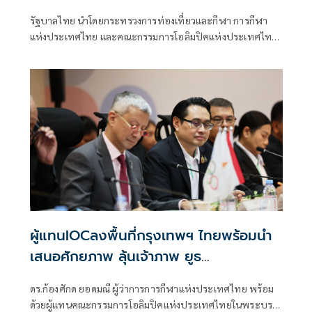
รัฐบาลไทย นำโดยกระทรวงการท่องเที่ยวและกีฬา การกีฬา
แห่งประเทศไทย และคณะกรรมการโอลิมปิคแห่งประเทศไทย
ในพระบรมราชูปถัมภ์ ให้การต้อนรับ Mrs. Danka Hrbékova
สมาชิกคณะกรรมการโอลิมปิกสากล (IOC) และประธานคณะ
ทำงาน Youth Olympic Games 2030 พร้อมคณะผู้แทน ใน
โอกาสเยือนกรุงเทพมหานครอย่างเป็นทางการ ระหว่างวันที่
28-30 เมษายนที่ผ่านมา
ผู้แทนIOCลงพื้นที่กรุงเทพฯ ไทยพร้อมนำ
เสนอศักยภาพ ลุ้นเจ้าภาพ ยูธ
โอลิมปิก2030'
ดร.ก้องศักด ยอดมณี ผู้ว่าการการกีฬาแห่งประเทศไทย พร้อม
ด้วยผู้แทนคณะกรรมการโอลิมปิคแห่งประเทศไทยในพระบรม