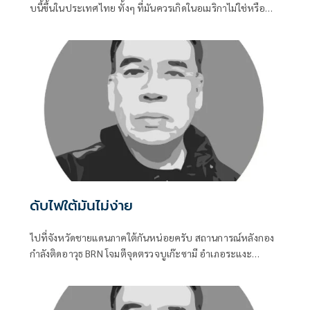
บนี้ขึ้่นในประเทศไทย ทั้งๆ ที่มันควรเกิดในอเมริกาไม่ใช่หรือ
การเข้าถึงอาวุธปืนของคนไทยมันช่างง่ายในทุกช่วงอายุของคน
ไม่ว่าเด็กหรือผูัใหญ่ เมื่อถึงคราวต้องการใช้ มันหาได้ไม่ยาก
ดับไฟใต้มันไม่ง่าย
ไปที่จังหวัดชายแดนภาคใต้กันหน่อยครับ สถานการณ์หลังกอง
กำลังติดอาวุธ BRN โจมตีจุดตรวจบูเก๊ะซามี อำเภอระแงะ
จังหวัดนราธิวาส ทำให้ทหารพรานเสียชีวิต ๕ นาย บรรยากาศ
ไม่สู้ดีเลยครับ