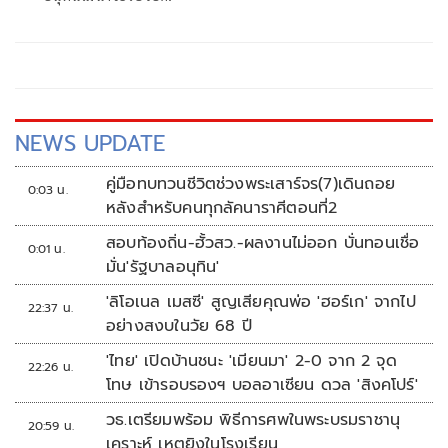
NEWS UPDATE
คู่มือทบทวนชีวิตช่วงพระเสาร์จร(7)เดินถอย
0:03 น.
หลังสำหรับคนทุกลัคนาราศีตอนที่2
สอบท้องถิ่น-ฮั้วสว.-ผลงานไม่ออก บั่นทอนเชื่อ
0:01 น.
มั่น'รัฐบาลอนุทิน'
'ลิโอเนล เมสซี' สูญเสียคุณพ่อ 'ฮอร์เก' จากไป
22:37 น.
อย่างสงบในวัย 68 ปี
'ไทย' เปิดบ้านชนะ 'เมียนมา' 2-0 จาก 2 จุด
22:26 น.
โทษ เข้ารอบรองฯ บอลอาเซียน ดวล 'สิงคโปร์'
วธ.เตรียมพร้อม พิธีการศพในพระบรมราชานุ
20:59 น.
เคราะห์ เหตุยิงในโรงเรียน