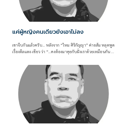
แค่ผู้หญิงคนเดียวยังเอาไม่ลง
เขาจีบกันแล้วครับ... หลังจาก “ไหม ศิริกัญญา” ค่ายส้ม หลุดพูด
เรื่องดีลแดง-เขียว ว่า “...คงต้องมาคุยกับฝั่งเราด้วยเหมือนกัน ไม่
เช่นนั้นสมการทางการเมืองอาจจะไม่ครบถ้วน...” ก็ถูกตีความว่า
ส้มก็รอเสียบอยู่