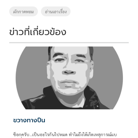
b
er
y
e
o
Li
Tags
ผักกาดหอม
อ่านเอาเรื่อง
o
n
k
k
ข่าวที่เกี่ยวข้อง
ขวางทางปืน
ช็อกครับ...เป็นอะไรกันไปหมด ทำไมถึงได้เกิดเหตุการณ์แบ