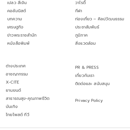
เปลว สีเงิน
วาไรตี้
คอลัมนิสต์
กีฬา
บทความ
ท่องเที่ยว – ศิลปวัฒนธรรม
เศรษฐกิจ
ประชาสัมพันธ์
ข่าวพระราชสำนัก
ภูมิภาค
หนังสือพิมพ์
สิ่งแวดล้อม
ต่างประเทศ
PR & PRESS
อาชญากรรม
เกี่ยวกับเรา
X-CITE
ติดต่อและ สนับสนุน
ยานยนต์
สาธารณสุข-คุณภาพชีวิต
Privacy Policy
บันเทิง
ไทยโพสต์ ทีวี