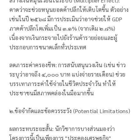
สร้างเงินหมุนเวียนในระบบ (Multiplier Effect):
คาดว่าจะช่วยหนุนยอดค้าปลีกให้เติบโตขึ้น ตัวอย่าง
เช่นในปี ๒๕๖๘ มีการประเมินว่าอาจช่วยให้ GDP
ภาคค้าปลีกโตเพิ่มเป็น ๓.๑% (จากเดิม ๒.๘%)
เนื่องจากเงินกระจายไปยังร้านค้ารายย่อยและผู้
ประกอบการขนาดเล็กทั่วประเทศ
ลดภาระค่าครองชีพ: การสนับสนุนวงเงิน (เช่น ข่าว
ระบุว่าอาจถึง ๔,๐๐๐ บาท แบ่งจ่ายรายเดือน) ช่วย
บรรเทาภาระค่าใช้จ่ายในชีวิตประจำวัน ทำให้
ประชาชนมีสภาพคล่องในมือมากขึ้น
๒.ข้อจำกัดและข้อควรระวัง (Potential Limitations)
ผลกระทบระยะสั้น: นักวิชาการบางส่วนมองว่า
โครงการนี้เป็นเพียงการ "ประคองเศรษฐกิจ"