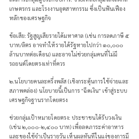
เกษตรกร และโรงงานอุตสาหกรรม ซึ่งเป็นฟันเฟือง
หลักของเศรษฐกิจ
ข้อเสีย: รัฐสูญเสียรายได้มหาศาล (เช่น การลดภาษี ๕
บาท/ลิตร อาจทำให้รายได้รัฐหายไปกว่า ๑๐,๐๐๐
ล้านบาทต่อเดือน) และอาจไม่ช่วยกลุ่มคนที่ไม่มี
รถยนต์โดยตรงเท่าที่ควร
๒.นโยบายคนละครึ่งพลัส (เชิงกระตุ้นการใช้จ่ายและ
สภาพคล่อง) นโยบายนี้เป็นการ "ฉีดเงิน" เข้าสู่ระบบ
เศรษฐกิจฐานรากโดยตรง
ช่วยกลุ่มเป้าหมายโดยตรง: ประชาชนได้รับวงเงิน
(เช่น ๒,๐๐๐-๒,๔๐๐ บาท) เพื่อลดภาระค่าอาหาร
และของใช้จำเป็นรายวัน เห็นผลทันทีในแง่ของการมี