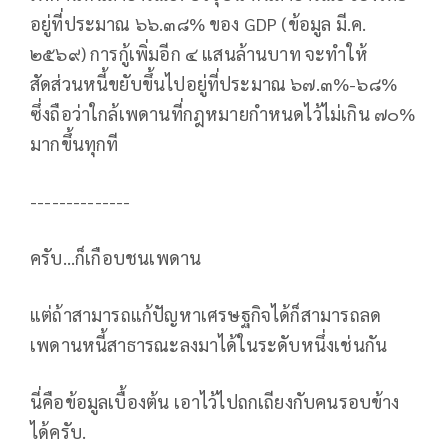
อยู่ที่ประมาณ ๖๖.๓๘% ของ GDP (ข้อมูล มี.ค.
๒๕๖๙) การกู้เพิ่มอีก ๔ แสนล้านบาท จะทำให้
สัดส่วนหนี้ขยับขึ้นไปอยู่ที่ประมาณ ๖๗.๓%-๖๘%
ซึ่งถือว่าใกล้เพดานที่กฎหมายกำหนดไว้ไม่เกิน ๗๐%
มากขึ้นทุกที
--------------
ครับ...ก็เกือบชนเพดาน
แต่ถ้าสามารถแก้ปัญหาเศรษฐกิจได้ก็สามารถลด
เพดานหนี้สาธารณะลงมาได้ในระดับหนึ่งเช่นกัน
นี่คือข้อมูลเบื้องต้น เอาไว้ไปถกเถียงกับคนรอบข้าง
ได้ครับ.