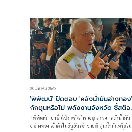
กำลังผลิต-การส่งออก เป็นไปตามขั้นตอนป้องกันให้
ปริมาณน้ำมันเป็นไปตามกลไกตลาด
20 มีนาคม 2569
'พิพัฒน์' ปัดตอบ 'คลังน้ำมันอ่างทอง
กักตุนหรือไม่ พลังงานจังหวัด ชี้สต๊อ
3 แสนลิตร ไม่ผิดปกติ
“พิพัฒน์” ยกนิ้วโป้ง หลังตำรวจบุกตรวจ “คลังน้ำมัน
จ.อ่างทอง เจ้าตัวไม่ยืนยันเข้าข่ายกักตุนน้ำมันหรือไม่