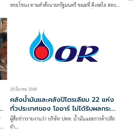
พระโขนง ตามคำสั่งนายกรัฐมนตรี ขณะที่ ดีเอสไอ สอบ
กำลังผลิต-การส่งออกนอกราช เป็นไปตามขั้นตอนป้องกัน
ให้ปริมาณน้ำมันเป็นไปตามกลไกตลาด
28 มีนาคม 2568
'
คลังน้ำมันและคลังปิโตรเลียม 22 แห่ง
ก
ทั่วประเทศของ โออาร์ ไม่ได้รับผลกระทบ
จากแผ่นดินไหว
”
ผู้สื่อข่าวรายงานว่า บริษัท ปตท. น้ำมันและการค้าปลีก
จำ…