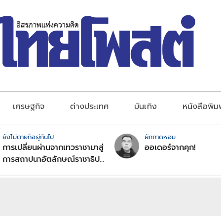
เศรษฐกิจ
ต่างประเทศ
บันเทิง
หนังสือพิม
ยังไม่ตายก็อยู่กันไป
ผักกาดหอม
การเปลี่ยนผ่านจากเทวราชามาสู่
ออเดอร์จากคุก!
การสถาปนาอัตลักษณ์ราชาธิป
ไตยแบบพุทธศาสนาในพระไตร
ปิฏก : สามัญผลสูตรในฐานะ
ทฤษฎีขีดจำกัดของอำนาจรัฐ
เหนือแรงงานและทรัพย์สิน