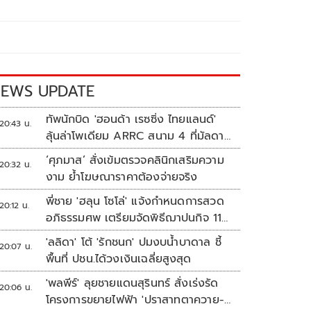
EWS UPDATE
ทัพนักบิด 'ฮอนด้า เรซซิ่ง ไทยแลนด์'
20:43 น.
ลุ้นล่าโพเดียม ARRC สนาม 4 ที่มัลดาลิ
กา
‘ศุภมาส’ สั่งเข้มตรวจคลินิกเสริมความ
20:32 น.
งาม ย้ำโฆษณาราคาต้องจ่ายจริง
พี่ชาย 'ฮลุน โซโล่' แจ้งกำหนดการสวด
20:12 น.
อภิธรรมศพ เตรียมจัดพิธีฌาปนกิจ 11
ส.ค.
'ลลิดา' โต้ 'รักชนก' ปมงบน้ำบาดาล ชี้
20:07 น.
พื้นที่ ปชน.ได้วงเงินเฉลี่ยสูงสุด
'พลพีร์' ลุยชายแดนสุรินทร์ สั่งเร่งรัด
20:06 น.
โครงการขยายไฟฟ้า 'ปราสาทตาควาย-