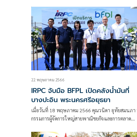
พร้อมเผย นายกฯ สั่งตั้งชุดเฉพาะกิจไล่ตรวจสอบทั้ง
ประเทศ
22 พฤษภาคม 2566
IRPC จับมือ BFPL เปิดคลังน้ำมันที่
บางปะอิน พระนครศรีอยุธยา
เมื่อวันที่ 18 พฤษภาคม 2566 คุณวนิดา อุทัยสมนภา รอง
กรรมการผู้จัดการใหญ่สายพาณิชยกิจและการตลาด
บริษัท ไออาร์พีซี จำกัด (มหาชน) หรือ IRPC ร่วมกับ คุณ
นิพนธ์ เลิศทัศนีย์ ผู้จัดการใหญ่ บริษัท