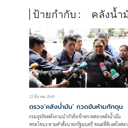
ป้ายกำกับ :
คลังน้ำม
22 มีนาคม 2569
ตรวจ‘คลังนํ้ามัน’ กวดขันห้ามกักตุน
กรมธุรกิจพลังงานนำกำลังเข้าตรวจสอบคลังน้ำมัน
พระโขนง ตามคำสั่งนายกรัฐมนตรี ขณะที่ดีเอสไอสอ