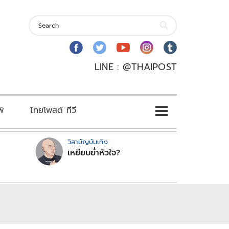
LINE : @THAIPOST
พ์
ไทยโพสต์ ทีวี
วิสามัญบันเทิง
เหยียบย่ำหัวใจ?