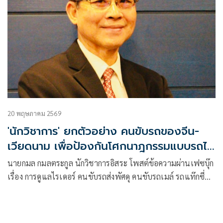
20 พฤษภาคม 2569
'นักวิชาการ' ยกตัวอย่าง คนขับรถของจีน-
เวียดนาม เพื่อป้องกันโศกนาฎกรรมแบบรถไฟ
ชนรถเมล์
นายกมล กมลตระกูล นักวิชาการอิสระ โพสต์ข้อความผ่านเฟซบุ๊ก
เรื่อง การดูแลไรเดอร์ คนขับรถส่งพัศดุ คนขับรถเมล์ รถแท๊กซี่
คนขับรถสาธารณะของจีนและเวียดนาม (เพื่อป้องกันโศกนาฎ
กรรมแบบรถไฟชนรถเมล์ในไทย) มีเนื้อหาดังนี้