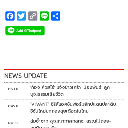
F
T
C
Li
S
ac
wi
o
n
h
e
tt
p
e
ar
b
er
y
e
o
Li
o
n
k
k
NEWS UPDATE
'ก้อง ห้วยไร่' แจ้งข่าวเศร้า 'น้องพั้นช์' ลูก
0:53 น.
บุญธรรมเสียชีวิต
'VIVANT' ซีรีส์แอคชันฟอร์มยักษ์แดนปลาดิบ
0:45 น.
ซีซันใหม่ยกกองลุยเดือดในไทย
ล่มซ้ำซาก สุญญากาศกสทช. สรณไม่ถอย-
0:01 น.