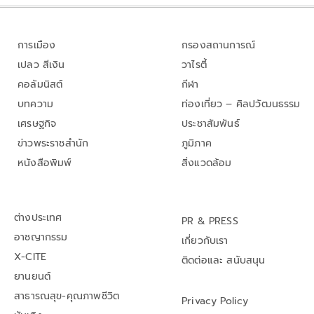
การเมือง
กรองสถานการณ์
เปลว สีเงิน
วาไรตี้
คอลัมนิสต์
กีฬา
บทความ
ท่องเที่ยว – ศิลปวัฒนธรรม
เศรษฐกิจ
ประชาสัมพันธ์
ข่าวพระราชสำนัก
ภูมิภาค
หนังสือพิมพ์
สิ่งแวดล้อม
ต่างประเทศ
PR & PRESS
อาชญากรรม
เกี่ยวกับเรา
X-CITE
ติดต่อและ สนับสนุน
ยานยนต์
สาธารณสุข-คุณภาพชีวิต
Privacy Policy