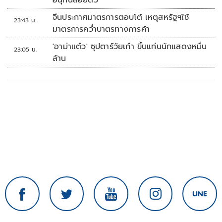
อนุทินลอยตัว
จีนประกาศมาตรการตอบโต้ เหตุสหรัฐฯใช้
23:43 น.
มาตรการคว่ำบาตรทางการค้า
'อาม่าแต๋ว' ซุปตาร์วัยเก๋า ขึ้นแท่นนักแสดงหมื่น
23:05 น.
ล้าน