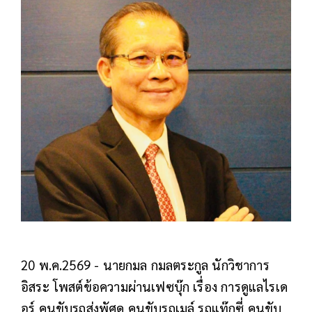
20 พ.ค.2569 - นายกมล กมลตระกูล นักวิชาการ
อิสระ โพสต์ข้อความผ่านเฟซบุ๊ก เรื่อง การดูแลไรเด
อร์ คนขับรถส่งพัศดุ คนขับรถเมล์ รถแท๊กซี่ คนขับ