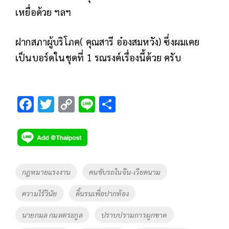
เหยื่อด้วย ฯลฯ
ฝากสภาผู้บริโภค( คุณสารี อ๋องสมหวัง) ซึ่งผมเคย
เป็นบอร์ดในชุดที่ 1 รณรงค์เรื่องนี้ด้วย ครับ
F
T
C
Li
S
ac
wi
o
n
h
e
tt
p
e
ar
b
er
y
e
o
Li
Tags
กฎหมายแรงงาน
คนขับรถในจีน-เวียดนาม
o
n
ความไร้วินัย
ดิ้นรนเพื่อปากท้อง
k
k
นายกมล กมลตระกูล
ปราบปรามการผูกขาด