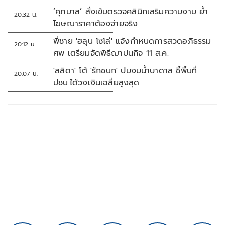
‘ศุภมาส’ สั่งเข้มตรวจคลินิกเสริมความงาม ย้ำ
20:32 น.
โฆษณาราคาต้องจ่ายจริง
พี่ชาย 'ฮลุน โซโล่' แจ้งกำหนดการสวดอภิธรรม
20:12 น.
ศพ เตรียมจัดพิธีฌาปนกิจ 11 ส.ค.
'ลลิดา' โต้ 'รักชนก' ปมงบน้ำบาดาล ชี้พื้นที่
20:07 น.
ปชน.ได้วงเงินเฉลี่ยสูงสุด