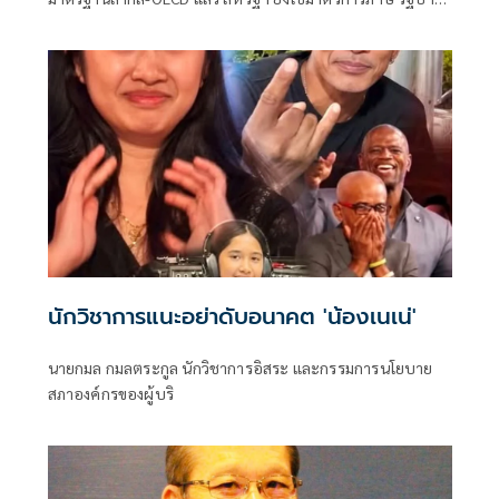
เร่งหาทางออกใหม่ให้ประเทศ กระจายตลาด เพิ่มอำนาจต่อ
รอง รับมือการค้าโลกผันผวน
นักวิชาการแนะอย่าดับอนาคต 'น้องเนเน่'
นายกมล กมลตระกูล นักวิชาการอิสระ และกรรมการนโยบาย
สภาองค์กรของผู้บริ