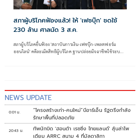
สภาผู้บริโภคฟ้องแล้ว! ให้ 'เฟซบุ๊ก' ชดใช้
230 ล้าน ศาลนัด 3 ส.ค.
สภาผู้บริโภคยื่นฟ้อง 'สถาบันการเงิน-เฟซบุ๊ก-เพลตฟอร์ม
ออนไลน์' คดีละเมิดสิทธิผู้บริโภค ฐานปล่อยมิจฉาชีพใช้ระบบ
หลอกลวงปชช. เรียกค่าเสียหาย 230 ล้านบาท ศาลเเพ่งนัด
พร้อม 3 ส.ค.
NEWS UPDATE
“โครงสร้างเก่า-คนใหม่”บีอาร์เอ็น รัฐตรึงกำลัง
0:01 น.
รักษาพื้นที่ปลอดภัย
ทัพนักบิด 'ฮอนด้า เรซซิ่ง ไทยแลนด์' ลุ้นล่าโพ
20:43 น.
เดียม ARRC สนาม 4 ที่มัลดาลิกา