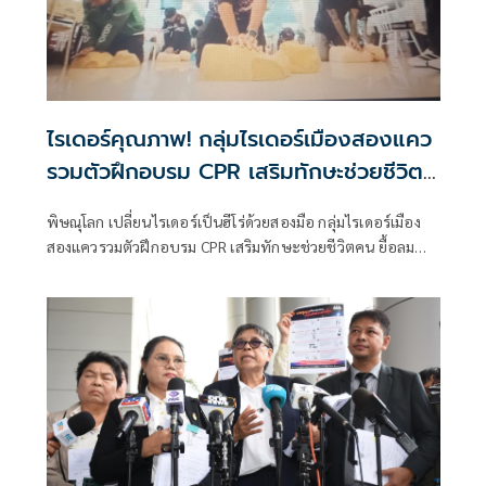
ไรเดอร์คุณภาพ! กลุ่มไรเดอร์เมืองสองแคว
รวมตัวฝึกอบรม CPR เสริมทักษะช่วยชีวิต
คน
พิษณุโลก เปลี่ยนไรเดอร์เป็นฮีโร่ด้วยสองมือ กลุ่มไรเดอร์เมือง
สองแควรวมตัวฝึกอบรม CPR เสริมทักษะช่วยชีวิตคน ยื้อลม
หายใจผู้ป่วยเหตุฉุกเฉิน