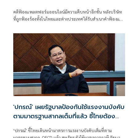
บริษัท นัดพร้อม 3 ส.ค.นี้
คดีฟ้องแพลตฟอร์มออนไลน์มีความคืบหน้าอีกขั้น หลังบริษัท
ที่ถูกฟ้องร้องทั้งในไทยและต่างประเทศได้รับสำเนาคำฟ้องและ
หมายศาลครบถ้วน ก่อนวันนัดพร้อม 3 สิงหาคม 2569 ซึ่งจะ
เป็นจุดเริ่มต้นของกระบวนการพิจารณาคดีอย่างเป็นทางการ
'ปกรณ์' เผยรัฐบาลป้องกันใช้แรงงานบังคับ
ตามมาตรฐานสากลเต็มที่แล้ว ชี้ไทยต้อง
ปรับตัวเจรจาคู่ค้ารายอื่น อย่าหวังพึ่งพา
‘ปกรณ์’ ชี้ไทยเดินหน้ามาตรการแรงงานบังคับเต็มที่ตาม
สหรัฐ
มาตรฐานสากล-OECD แล้ว สหรัฐฯ ยังใช้มาตรการภาษี รัฐบาล