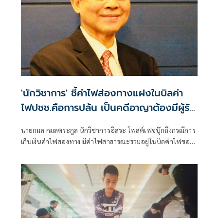
'นักวิชาการ' ชี้ค่าไฟส่องทางแฝงในบิลค่า
ไฟปชช.คือการปล้น เป็นคดีอาญาต้องมีผู้รับ
ผิดชอบ
นายกมล กมลตระกูล นักวิชาการอิสระ โพสต์เฟซบุ๊กถึงกรณีการ
เก็บเงินค่าไฟสองทาง มีค่าไฟสาธารณะรวมอยู่ในบิลค่าไฟของ
ประชาชน ว่า