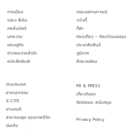
การเมือง
กรองสถานการณ์
เปลว สีเงิน
วาไรตี้
คอลัมนิสต์
กีฬา
บทความ
ท่องเที่ยว – ศิลปวัฒนธรรม
เศรษฐกิจ
ประชาสัมพันธ์
ข่าวพระราชสำนัก
ภูมิภาค
หนังสือพิมพ์
สิ่งแวดล้อม
ต่างประเทศ
PR & PRESS
อาชญากรรม
เกี่ยวกับเรา
X-CITE
ติดต่อและ สนับสนุน
ยานยนต์
สาธารณสุข-คุณภาพชีวิต
Privacy Policy
บันเทิง