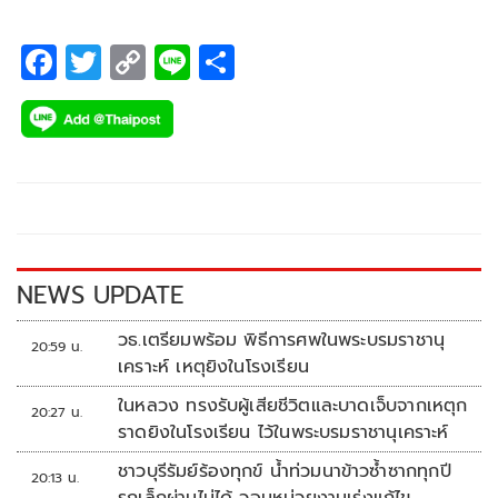
F
T
C
Li
S
ac
wi
o
n
h
e
tt
p
e
ar
b
er
y
e
o
Li
o
n
k
k
NEWS UPDATE
วธ.เตรียมพร้อม พิธีการศพในพระบรมราชานุ
20:59 น.
เคราะห์ เหตุยิงในโรงเรียน
ในหลวง ทรงรับผู้เสียชีวิตและบาดเจ็บจากเหตุก
20:27 น.
ราดยิงในโรงเรียน ไว้ในพระบรมราชานุเคราะห์
ชาวบุรีรัมย์ร้องทุกข์ น้ำท่วมนาข้าวซ้ำซากทุกปี
20:13 น.