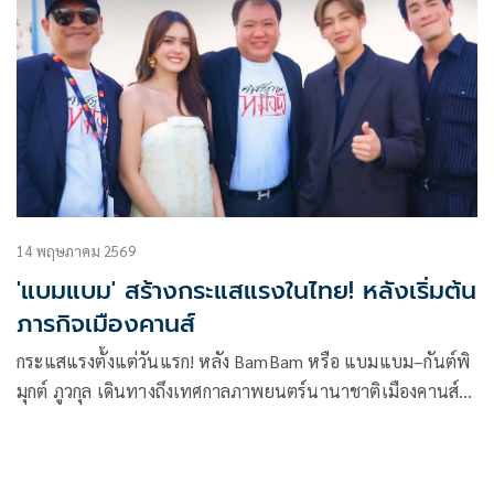
14 พฤษภาคม 2569
'แบมแบม' สร้างกระแสแรงในไทย! หลังเริ่มต้น
ภารกิจเมืองคานส์
กระแสแรงตั้งแต่วันแรก! หลัง BamBam หรือ แบมแบม–กันต์พิ
มุกต์ ภูวกุล เดินทางถึงเทศกาลภาพยนตร์นานาชาติเมืองคานส์
2026 ประเทศฝรั่งเศส เพื่อร่วมภารกิจโปรโมตภาพยนตร์ไทย
“คำสารภาพของหมอผี” ร่วมกับ M STUDIO