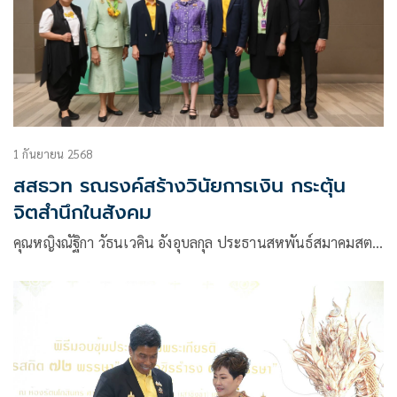
1 กันยายน 2568
สสธวท รณรงค์สร้างวินัยการเงิน กระตุ้น
จิตสำนึกในสังคม
คุณหญิงณัฐิกา วัธนเวคิน อังอุบลกุล ประธานสหพันธ์สมาคมสต…