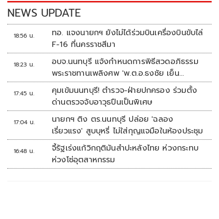
k
k
NEWS UPDATE
ทอ. แจงนายกฯ ยังไม่ได้ร่วมบินเครื่องบินขับไล่
18:56 น.
F-16 ที่นครราชสีมา
อบจ.นนทบุรี แจ้งกำหนดการพิธีสวดอภิธรรม
18:23 น.
พระราชทานเพลิงศพ 'พ.ต.อ.ธงชัย เย็น
ประเสริฐ'
คุมเข้มนนทบุรี! ตำรวจ-ฝ่ายปกครอง ร่วมตั้ง
17:45 น.
ด่านตรวจจับอาวุธปืนเป็นพิเศษ
นายกฯ ติง ตร.นนทบุรี ปล่อย 'ฉลอง
17:04 น.
เรี่ยวแรง' สูบบุหรี่ ไม่ใส่กุญแจมือในห้องประชุม
จี้รัฐเร่งแก้วิกฤติมันสำปะหลังไทย ห่วงกระทบ
16:48 น.
ห่วงโซ่อุตสาหกรรม