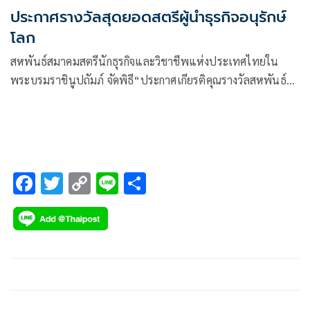
ประกาศรางวัลสุดยอดสตรีผู้นำธุรกิจอนุรักษ์
โลก
สหพันธ์สมาคมสตรีนักธุรกิจและวิชาชีพแห่งประเทศไทยใน
พระบรมราชินูปถัมภ์ จัดพิธี“ประกาศเกียรติคุณรางวัลสหพันธ์
สมาคมสตรีนักธุรกิจและวิชาชีพแห่งประเทศไทยในพระบรม
ราชินูปถัมภ์ ประจำปี 2565”ณ โรงแรมแกรนด์ ไฮแอท เอราวัณ
กรุงเทพ
F
T
C
Li
S
ac
wi
o
n
h
e
tt
p
e
ar
b
er
y
e
o
Li
o
n