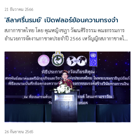
21 ธันวาคม 2566
'ลีลาศรื่นรมย์' เปิดฟลอร์ย้อนความทรงจำ
สภากาชาดไทย โดย คุณหญิงชฎา วัฒนศิริธรรม คณะกรรมการ
อำนวยการจัดงานกาชาดประจําปี 2566 เหรัญญิกสภากาชาดไทย
และประธานในพิธี คุณหญิงณัฐิกา วัธนเวคิน อังอุบลกุล ประธาน
สหพันธ์ฯ และที่ปรึกษากิตติมศักดิ์คณะกรรมการแผนกจัดการ
แสดงบนเวทีลีลาศสวนลุมพินี
26 กันยายน 2565