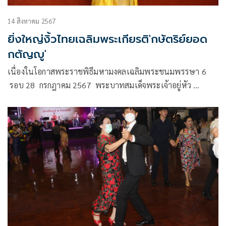
14 สิงหาคม 2567
ยิ่งใหญ่งิ้วไทยเฉลิมพระเกียรติ'กษัตริย์ยอด
กตัญญู'
เนื่องในโอกาสพระราชพิธีมหามงคลเฉลิมพระชนมพรรษา 6
รอบ 28 กรกฎาคม 2567 พระบาทสมเด็จพระเจ้าอยู่หัว
สหพันธ์สมาคมสตรีนักธุรกิจและวิชาชีพแห่งประเทศไทย ใน
พระบรมราชินูปถัมภ์ (สสธวท) โดยคุณหญิงณัฐิกา วัธนเวคิน อัง
อุบลกุล ประธานสหพันธ์ฯ