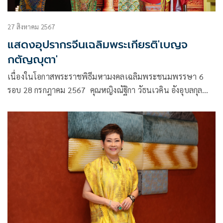
27 สิงหาคม 2567
แสดงอุปรากรจีนเฉลิมพระเกียรติ'เบญจ
กตัญญุตา'
เนื่องในโอกาสพระราชพิธีมหามงคลเฉลิมพระชนมพรรษา 6
รอบ 28 กรกฎาคม 2567 คุณหญิงณัฐิกา วัธนเวคิน อังอุบลกุล
ประธานสหพันธ์สมาคมสตรีนักธุรกิจและวิชาชีพแห่ง
ประเทศไทยในพระบรมราชินูปถัมภ์ มีความมุ่งมั่นจจัดแสดง
อุปรากรจีนชุด 24 ยอดกตัญญู