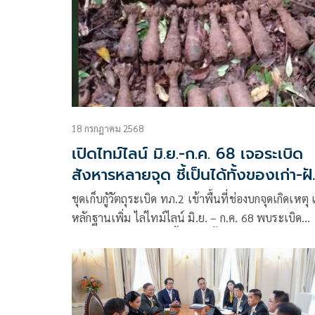
18 กรกฎาคม 2568
เปิดไทม์ไลน์ มิ.ย.-ก.ค. 68 เจอระเบิด
สังหารหลายจุด ชี้เป็นได้ทั้งของเก่า-ฝ
ใหม่
ชุดเก็บกูัวัตถุระเบิด ทภ.2 เข้าพื้นที่ช่องบกจุดเกิดเหตุ 
หลักฐานเพิ่ม ไล่ไทม์ไลน์ มิ.ย. – ก.ค. 68 พบระเบิด
สังหารบุคคลหลายจุด ชี้เป็นได้ทั้งของเก่า-ฝังใหม่ รอห
ฐานชี้ชัด