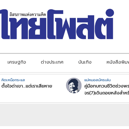
เศรษฐกิจ
ต่างประเทศ
บันเทิง
หนังสือพิม
คิดเหนือกระแส
แม่หมอสมัครเล่น
ตั้งใจด่าเขา...แต่เราเสียหาย
คู่มือทบทวนชีวิตช่วงพร
จร(7)เดินถอยหลังสำหร
ลัคนาราศีตอนที่2