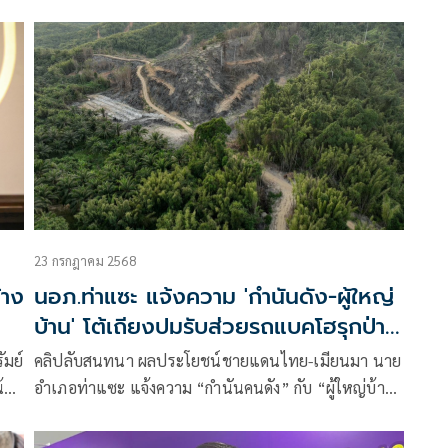
คัญ
นึก-ไร้ความละอาย เลือกใช้วิธีการรุนแรง แทนการใช้
สันติวิธี เบี่ยงเบนกลบเกลื่อนเรื่องเลวร้าย ที่ตนเองสร้าง
ขึ้น
23 กรกฎาคม 2568
้าง
นอภ.ท่าแซะ แจ้งความ 'กำนันดัง-ผู้ใหญ่
บ้าน' โต้เถียงปมรับส่วยรถแบคโฮรุกป่า
ข้ามแดน
ัมย์
คลิปลับสนทนา ผลประโยชน์ชายแดนไทย-เมียนมา นาย
น้อง
อำเภอท่าแซะ แจ้งความ “กำนันคนดัง” กับ “ผู้ใหญ่บ้าน
หญิง” ผู้ใต้บังคับปัญหา โตเถียงกล่าวหารับส่วยรถแบ็คโฮ
รุกป่า ข้ามแดนออกนอกราชาณาจักร