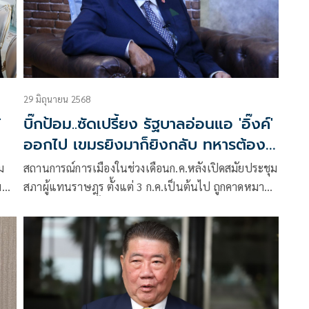
29 มิถุนายน 2568
้
บิ๊กป้อม..ซัดเปรี้ยง รัฐบาลอ่อนแอ 'อิ๊งค์'
ออกไป เขมรยิงมาก็ยิงกลับ ทหารต้อง
พร้อมรบ
ม
สถานการณ์การเมืองในช่วงเดือนก.ค.หลังเปิดสมัยประชุม
ม
สภาผู้แทนราษฎร ตั้งแต่ 3 ก.ค.เป็นต้นไป ถูกคาดหมาย
ว่าการเมืองไทยทั้งในสภาฯและนอกสภาฯ จะร้อนแรง
อย่างยิ่ง