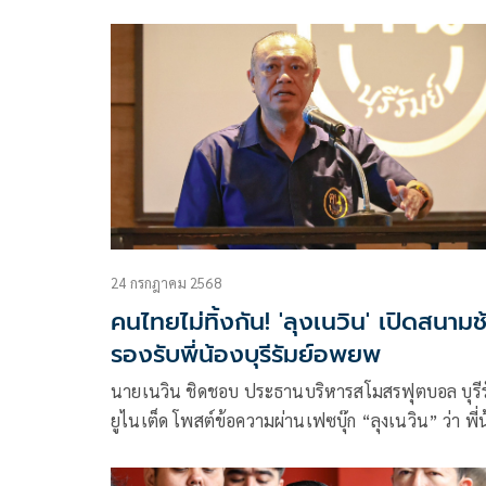
หลายพื้นที่ ทำลายรถถังได้ 2 คัน ยึดจุดยุทธศาสตร์สำ
รอบปราสาท
24 กรกฎาคม 2568
คนไทยไม่ทิ้งกัน! 'ลุงเนวิน' เปิดสนามช
รองรับพี่น้องบุรีรัมย์อพยพ
นายเนวิน ชิดชอบ ประธานบริหารสโมสรฟุตบอล​ บุรีร
ยูไนเต็ด​ โพสต์ข้อความผ่านเฟซบุ๊ก “ลุงเนวิน” ว่า พี่
ฅนบุรีรัมย์