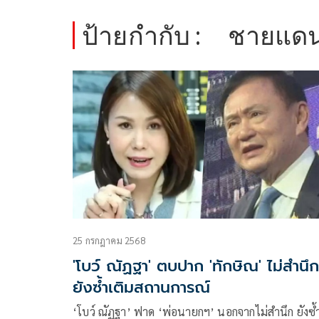
ป้ายกำกับ :
ชายแด
25 กรกฎาคม 2568
'โบว์ ณัฏฐา' ตบปาก 'ทักษิณ' ไม่สำนึก
ยังซ้ำเติมสถานการณ์
‘โบว์ ณัฏฐา’ ฟาด ‘พ่อนายกฯ’ นอกจากไม่สำนึก ยังซ้