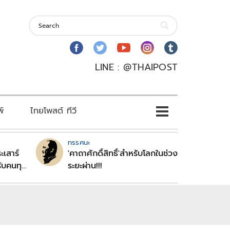
LINE : @THAIPOST
พ์
ไทยโพสต์ ทีวี
ทรรศนะ
ะเสาร์
'คาถาศักดิ์สิทธิ์'สำหรับโลกในช่วง
ับคนทุก
ระยะผ่าน!!!