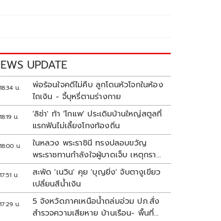
EWS UPDATE
พ่อร้อนใจคดีไม่คืบ ลูกโดนหัวโจกในห้อง
18:34 น.
ไถเงิน - จี้บุหรี่ตามร่างกาย
'ลิซ่า' ท้า 'โกแพ' ประเดิมบ้านใหญ่สตูลที่
18:19 น.
แรกฟันไม่เลี้ยงโกงท้องถิ่น
ในหลวง พระราชินี ทรงปลอบขวัญ
18:00 น.
พระราชทานกำลังใจผู้บาดเจ็บ เหตุกราด
ยิง รร.เทพศิรินทร์นนทบุรี
สะพัด 'เนวิน' คุย 'บุญยิ่ง' จับตางูเขียว
17:51 น.
เปลี่ยนสีน้ำเงิน
5 จังหวัดภาคเหนือน้ำถล่มอ่วม ปภ.สั่ง
17:29 น.
สำรวจความเสียหาย บ้านเรือน- พื้นที่