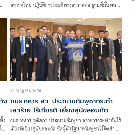
อากาศไทย ปฏิบัติการโจมตีทางอากาศต่อ ฐานที่มั่นทหาร
กัมพูชา ด้วยความแม่นยำสูง ท่ามกลางสถานการณ์
ตึงเครียดที่ชายแดนไทย-กัมพูชา หลังการปะทะต่อเนื่อง
หลายวัน
24 กรกฎาคม 2568
ถัง
กมธ.ทหาร สว. ประณามกัมพูชากระทำ
เลวร้าย ไร้เกียรติ เยี่ยงสุนัขลอบกัด
ั้ง
กมธ.ทหาร วุฒิสภา ประณามกัมพูชา จากการกระทําอันไร้
าใน
เกียรติเยี่ยงสุนัขลอบกัด ซัดผู้นํารัฐบาลกัมพูชาไร้จิตสํา