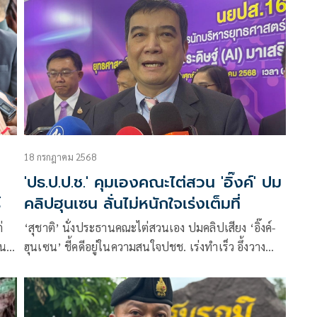
18 กรกฎาคม 2568
'ปธ.ป.ป.ช.' คุมเองคณะไต่สวน 'อิ๊งค์' ปม
์
คลิปฮุนเซน ลั่นไม่หนักใจเร่งเต็มที่
่
‘สุชาติ’ นั่งประธานคณะไต่สวนเอง ปมคลิปเสียง ‘อิ๊งค์-
าน
ฮุนเซน’ ชี้คดีอยู่ในความสนใจปชช. เร่งทำเร็ว อึ้งวาง
กรอบ 2 + 1 ปี