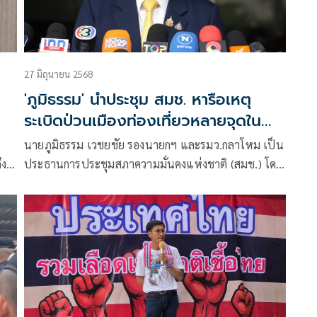
27 มิถุนายน 2568
'ภูมิธรรม' นำประชุม สมช. หารือเหตุ
ระเบิดป่วนเมืองท่องเที่ยวหลายจุดใน
ภาคใต้
นายภูมิธรรม เวชยชัย รองนายกฯ และรมว.กลาโหม เป็น
ึง
ประธานการประชุมสภาความมั่นคงแห่งชาติ (สมช.) โดย
ูด
มีรัฐมนตรี และหัวหน้าส่วนราชการที่เกี่ยวข้อง เข้าร่วม