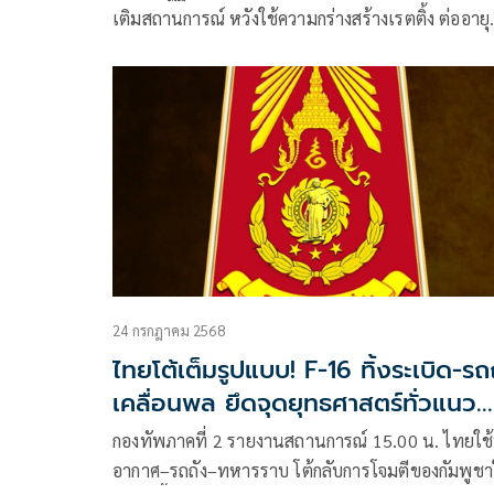
เติมสถานการณ์ หวังใช้ความกร่างสร้างเรตติ้ง ต่ออายุ
รัฐบาลศพเดินได้
24 กรกฎาคม 2568
ไทยโต้เต็มรูปแบบ! F-16 ทิ้งระเบิด-รถ
เคลื่อนพล ยึดจุดยุทธศาสตร์ทั่วแนว
ชายแดน
กองทัพภาคที่ 2 รายงานสถานการณ์ 15.00 น. ไทยใช้ท
อากาศ–รถถัง–ทหารราบ โต้กลับการโจมตีของกัมพูช