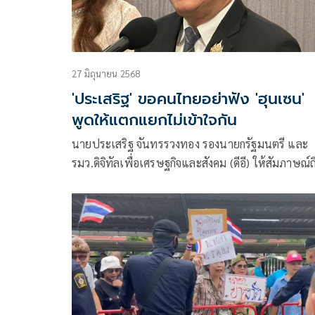
27 มิถุนายน 2568
'ประเสริฐ' ขอคนไทยอย่าฟัง 'ฮุนเซน'
พูดให้แตกแยกไม่เข้าใจกัน
นายประเสริฐ จันทรรวงทอง รองนายกรัฐมนตรี และ
รมว.ดิจิทัลเพื่อเศรษฐกิจและสังคม (ดีอี) ให้สัมภาษณ์ถ
กรณีสมเด็จ ฮุน เซน ประธานวุฒิสภากัมพูชา ไลฟ์สดพ
ถึงการเมืองไทย ซึ่งมีคนไทยติดตามรอฟังในแต่ละวัน
จำนวนมาก