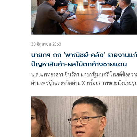
30 มิถุนายน 2568
นายกฯ ถก 'พาณิชย์-คลัง' รายงานแก
ปัญหาสินค้า-ผลไม้ตกค้างชายแดน
น.ส.แพทองธาร ชินวัตร นายกรัฐมนตรี โพสต์ข้อควา
ผ่านเฟซบุ๊กและทวิตผ่าน X พร้อมภาพขณะนั่งประชุ
ร่วมกับนายจุลพันธ์ อมรวิวัฒน์ รมช.คลัง พล.อ.ณัฐพล
นาคพาณิชย์