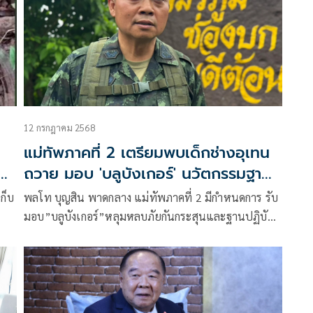
12 กรกฎาคม 2568
แม่ทัพภาคที่ 2 เตรียมพบเด็กช่างอุเทน
ัง
ถวาย มอบ 'บลูบังเกอร์' นวัตกรรมฐาน
ปฏิบัติการเคลื่อนที่
เก็บ
พลโท บุญสิน พาดกลาง แม่ทัพภาคที่ 2 มีกำหนดการ รับ
มอบ”บลูบังเกอร์”หลุมหลบภัยกันกระสุนและฐานปฏิบัติ
ลัก
การเคลื่อนที่ให้ทหารตามแนวชายแดนไทย-กัมพูชา
นวัตกรรมการก่อสร้างและเทคโนโลยีวัสดุ ข