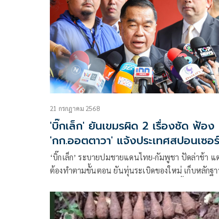
21 กรกฎาคม 2568
'บิ๊กเล็ก' ยันเขมรผิด 2 เรื่องชัด ฟ้อง
'กก.ออตตาวา' แจ้งประเทศสปอนเซอร
‘บิ๊กเล็ก’ ระบายปมชายแดนไทย-กัมพูชา ปัดล่าช้า แต
ต้องทำตามขั้นตอน ยันทุ่นระเบิดของใหม่ เก็บหลักฐ
เพียงพอแล้ว รอฟ้อง คกก.ออตตาวา ธ.ค.นี้ มั่นใจหลัก
ฐานแน่น เขมรผิด 2 เรื่องชัด