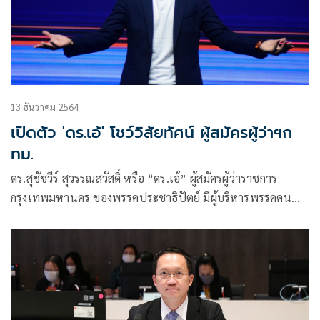
13 ธันวาคม 2564
เปิดตัว 'ดร.เอ้' โชว์วิสัยทัศน์ ผู้สมัครผู้ว่าฯก
ทม.
ดร.สุชัชวีร์ สุวรรณสวัสดิ์ หรือ “ดร.เอ้” ผู้สมัครผู้ว่าราชการ
กรุงเทพมหานคร ของพรรคประชาธิปัตย์ มีผู้บริหารพรรคคน
สำคัญร่วมงาน อาทิ นายจุรินทร์ ลักษณวิศิษฏ์ รองนายกฯ และ
รมว.พาณิชย์