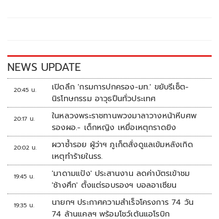
b
er
y
e
o
Li
o
n
k
k
NEWS UPDATE
เปิดลึก 'กรมการปกครอง-มท.' ขยับรีเซ็ต-
20:45 น.
นิรโทษกรรม อาวุธปืนทั่วประเทศ
ในหลวงพระราชทานพวงมาลาวางหน้าหีบศพ
20:17 น.
รองผอ.- เด็กหญิง เหยื่อเหตุกราดยิง
ผวาซ้ำรอย ผู้ว่าฯ ภูเก็ตสั่งดูแลเข้มหลังเกิด
20:02 น.
เหตุทำร้ายในรร.
'มาดามแป้ง' ประสานงาน ลดค่าบัตรเข้าชม
19:45 น.
'ช้างศึก' ตั้งแต่รอบรองฯ บอลอาเซียน
นายกฯ ประกาศความสำเร็จโครงการ 74 วัน
19:35 น.
74 ล้านแคลฯ พร้อมโชว์เต้นแอโรบิก