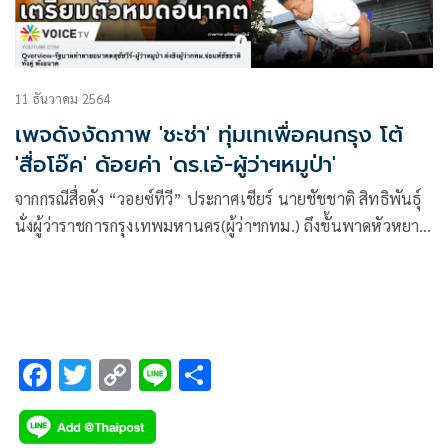
11 ธันวาคม 2564
เพจดังงัดภาพ 'ชะช่า' ทุ่มเทเพื่อคนกรุง โต้
'สื่อโอ๊ค' ด้อยค่า 'ดร.เอ้-ผู้ว่าฯหมูป่า'
จากกรณีสื่อดัง “วอยซ์ทีวี” ประกาศเชียร์ นายชัชชาติ สิทธิพันธุ์
นั่งผู้ว่าราชการกรุงเทพมหานคร(ผู้ว่าฯกทม.) ถึงขั้นพาดหัวหยาม
“ดร.เอ้”
F
T
C
Li
S
ac
wi
o
n
h
e
tt
p
e
ar