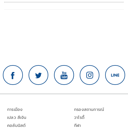
การเมือง
กรองสถานการณ์
เปลว สีเงิน
วาไรตี้
คอลัมนิสต์
กีฬา