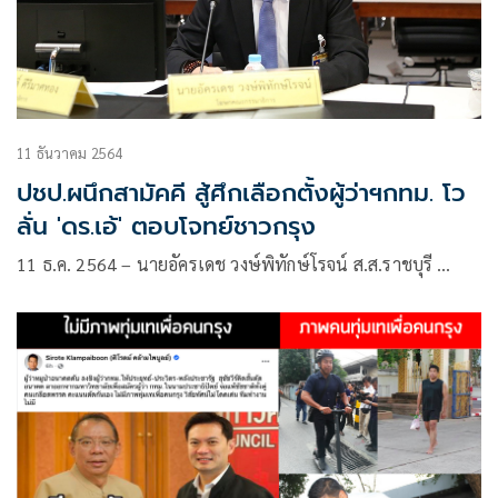
11 ธันวาคม 2564
ปชป.ผนึกสามัคคี สู้ศึกเลือกตั้งผู้ว่าฯกทม. โว
ลั่น 'ดร.เอ้' ตอบโจทย์ชาวกรุง
11 ธ.ค. 2564 – นายอัครเดช วงษ์พิทักษ์โรจน์ ส.ส.ราชบุรี …