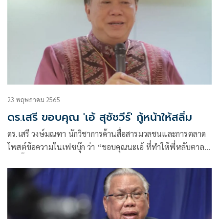
23 พฤษภาคม 2565
ดร.เสรี ขอบคุณ 'เอ้ สุชัชวีร์' กู้หน้าให้สลิ่ม
ดร.เสรี วงษ์มณฑา นักวิชาการด้านสื่อสารมวลชนและการตลาด
โพสต์ข้อความในเฟซบุ๊ก ว่า “ขอบคุณนะเอ้ ที่ทำให้พี่หลับตาลง
ง่ายขึ้นอีกหน่อย ถือว่าเอ้ได้กอบกู้หน้า