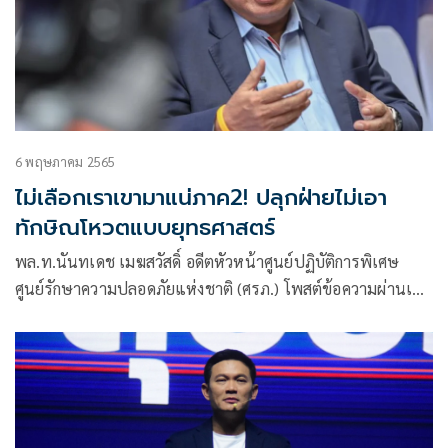
6 พฤษภาคม 2565
ไม่เลือกเราเขามาแน่ภาค2! ปลุกฝ่ายไม่เอา
ทักษิณโหวตแบบยุทธศาสตร์
พล.ท.นันทเดช เมฆสวัสดิ์ อดีตหัวหน้าศูนย์ปฏิบัติการพิเศษ
ศูนย์รักษาความปลอดภัยแห่งชาติ (ศรภ.) โพสต์ข้อความผ่านเฟ
ซบุ๊กในหัวข้อ “ไม่เลือกเราเขามาแน่ ภาค2”