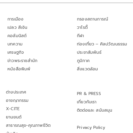
การเมือง
กรองสถานการณ์
เปลว สีเงิน
วาไรตี้
คอลัมนิสต์
กีฬา
บทความ
ท่องเที่ยว – ศิลปวัฒนธรรม
เศรษฐกิจ
ประชาสัมพันธ์
ข่าวพระราชสำนัก
ภูมิภาค
หนังสือพิมพ์
สิ่งแวดล้อม
ต่างประเทศ
PR & PRESS
อาชญากรรม
เกี่ยวกับเรา
X-CITE
ติดต่อและ สนับสนุน
ยานยนต์
สาธารณสุข-คุณภาพชีวิต
Privacy Policy