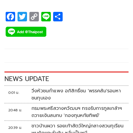
F
T
C
Li
S
ac
wi
o
n
h
e
tt
p
e
ar
b
er
y
e
o
Li
o
n
k
k
NEWS UPDATE
วิ่งหัวชนกำแพง อภิสิทธิ์ชน 'พรรคส้ม'รอมหา
0:01 น.
ชนทุบเอง
กรมพระศรีสวางควัฒนฯ ทรงรับการทูลเกล้าฯ
20:48 น.
ถวายเงินสมทบ 'กองทุนหทัยทิพย์'
ชาวบ้านผวา รอยเท้าสัตว์ใหญ่กลางสวนทุเรียน
20:39 น.