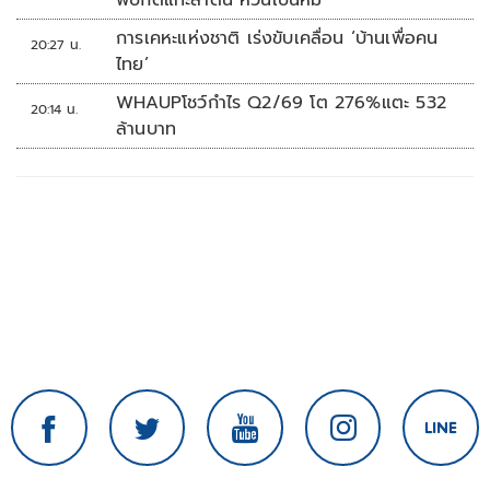
พบกัดแทะลำต้น หวั่นเป็นหมี
การเคหะแห่งชาติ เร่งขับเคลื่อน ‘บ้านเพื่อคน
20:27 น.
ไทย’
WHAUPโชว์กำไร Q2/69 โต 276%แตะ 532
20:14 น.
ล้านบาท