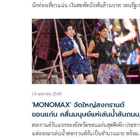
นักท่องเที่ยวแน่น เงินสะพัดนับพันล้านบาท วอนรัฐเร
คลอดคนละครึ่ง-ไทยเที่ยวไทย กระตุ้นการใช้จ่ายช่วง
ต่อก่อนถึงฤดูท่องเที่ยวปลายปี
14 เมษายน 2568
'MONOMAX' จัดใหญ่สงกรานต์
ขอนแก่น คลื่นมนุษย์แห่เล่นน้ำล้นถนน
ข้าวเหนียว
สงกรานต์วันแรกของจังหวัดขอนแก่นสุดคึกคัก ประช
แห่ออกมาเล่นน้ำสงกรานต์กันเป็นจำนวนมาก พร้อม