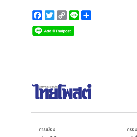
F
T
C
Li
S
ac
wi
o
n
h
e
tt
p
e
ar
b
er
y
e
o
Li
o
n
k
k
การเมือง
กรอง