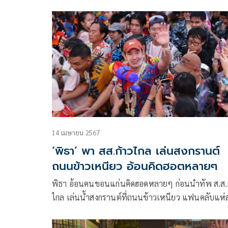
สร้างประวัติศาสตร์ครั้งสำคัญกับความทรงจำการเล่นคล
มนุษย์สุดสายตา บนถนนข้าวเหนียว จ.ขอนแก่น ซึ่งปีน
ประชาชนจำนวนมากหลั่งไหลออกมาเล่นน้ำเต็มทุกพื้น
ของถนนข้าวเหนียว ในงานสงกรานต์เทศกาลดอกคูณ
เสียงแคนและถนนข้าวเหนียว 2568
14 เมษายน 2567
‘พิธา’ พา สส.ก้าวไกล เล่นสงกรานต์
ถนนข้าวเหนียว อ้อนคิดฮอตหลายๆ
พิธา อ้อนคนขอนแก่นคิดฮอดหลายๆ ก่อนนำทัพ ส.ส.
ไกล เล่นน้ำสงกรานต์ที่ถนนข้าวเหนียว แฟนคลับแห่
น้ำ ปะแป้ง คึกคัก