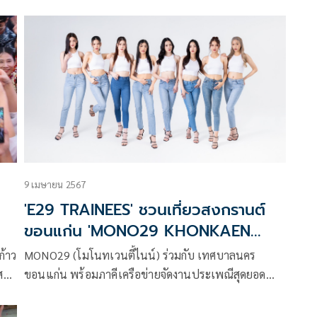
ื่น
ี้มี
ที่
9 เมษายน 2567
'E29 TRAINEES' ชวนเที่ยวสงกรานต์
ขอนแก่น 'MONO29 KHONKAEN
SONGKRAN WET&FUN 2024'
ก้าว
MONO29 (โมโนทเวนตี้ไนน์) ร่วมกับ เทศบาลนคร
สาด
ขอนแก่น พร้อมภาคีเครือข่ายจัดงานประเพณีสุดยอด
สงกรานต์อีสาน เทศกาลดอกคูนเสียงแคนและถนนข้าว
เหนียว ประจำปี 2567 ภายใต้แนวคิด “สาดถึงแก่น”