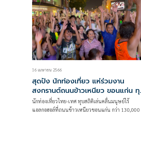
16 เมษายน 2566
สุดปัง นักท่องเที่ยว แห่ร่วมงาน
สงกรานต์ถนนข้าวเหนียว ขอนแก่น ทุ
สถิติ 1.3 แสนคน
นักท่องเที่ยวไทย-เทศ ทุบสถิติเล่นคลื่นมนุษย์ไร้
แอลกอฮอล์ที่ถนนข้าวเหนียวขอนแก่น กว่า 130,000
“ธีระศักดิ์”เผยขอทำคลื่นมนุษย์เป็นซีรีย์สามตอนเพื่
หวังทำลายสถิติอีกครั้ง