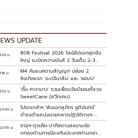
EWS UPDATE
808 Festival 2026 ไลน์อัปแรกสุดยิ่ง
1:24 น.
ใหญ่ ระเบิดความมันส์ 2 วันเต็ม 2-3
ต.ค.นี้
M4 คัมแบคตามสัญญา! ปล่อย 2
1:16 น.
ซิงเกิลแรก 'อะดรีนาลีน' และ 'ชอบU'
'ดั๊ม คาราบาว' รวมเพื่อนวัยมัธยมตั้งวง
1:02 น.
SweetCane (สวีทเคน)
โปรดเกล้าฯ 'พันเอกสุภัทร ชูตินันทน์'
23:49 น.
ดำรงตำแหน่งนายทหารปฏิบัติการฯ-
พระราชทานยศ 'พลตรี'
ซาอุฯ-ตุรเคีย-ปากีสถานลงนามข้อ
23:45 น.
ตกลงด้านการป้องกันประเทศท่ามกลาง