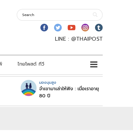
LINE : @THAIPOST
พ์
ไทยโพสต์ ทีวี
มองมุมสูง
จำเขามาเล่าให้ฟัง : เมื่อเราอายุ
80 ปี