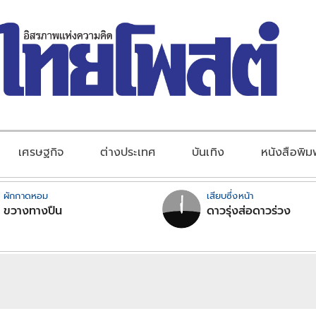
เศรษฐกิจ
ต่างประเทศ
บันเทิง
หนังสือพิม
ผักกาดหอม
เสียบซึ่งหน้า
ขวางทางปืน
ดาวรุ่งส่อดาวร่วง