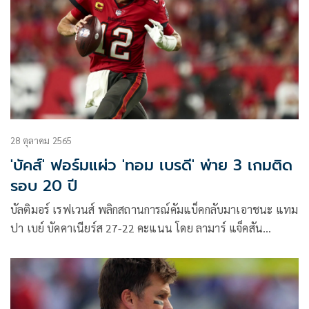
28 ตุลาคม 2565
'บัคส์' ฟอร์มแผ่ว 'ทอม เบรดี' พ่าย 3 เกมติด
รอบ 20 ปี
บัลติมอร์ เรฟเวนส์ พลิกสถานการณ์คัมแบ็คกลับมาเอาชนะ แทม
ปา เบย์ บัคคาเนียร์ส 27-22 คะแนน โดย ลามาร์ แจ็คสัน
ควอเตอร์แบ็กตัวเก่ง ขว้าง 238 หลา 2 ทัชดาวน์ ช่วงครึ่งหลัง ใน
ศึกอเมริกันฟุตบอลเอ็นเอฟแอล “เธิร์สเดย์ ไนท์” ที่เรย์มอนด์
เจมส์ สเตเดียม เมื่อวันศุกร์ที่ 28 ตุลาคมตามเวลาประเทศไทย