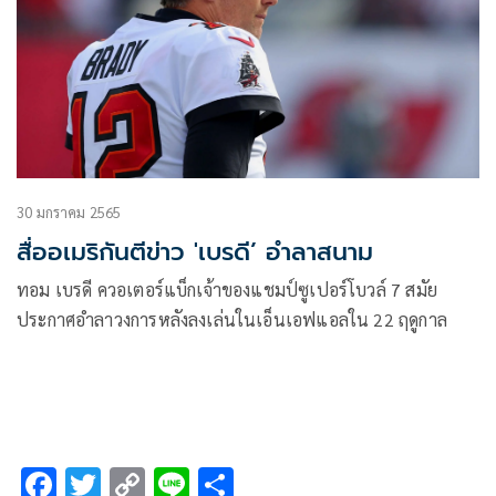
30 มกราคม 2565
สื่ออเมริกันตีข่าว 'เบรดี’ อำลาสนาม
ทอม เบรดี ควอเตอร์แบ็กเจ้าของแชมป์ซูเปอร์โบวล์ 7 สมัย
ประกาศอำลาวงการหลังลงเล่นในเอ็นเอฟแอลใน 22 ฤดูกาล
F
T
C
Li
S