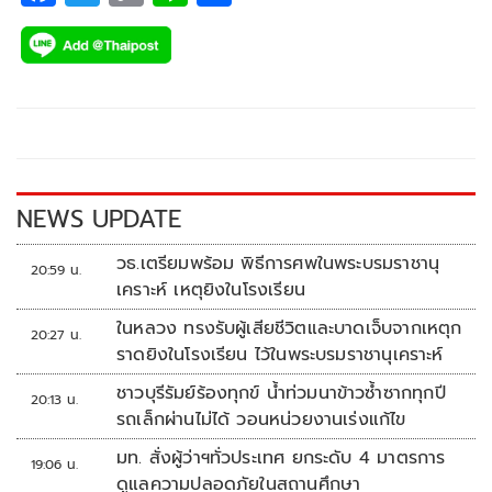
ac
wi
o
n
h
e
tt
p
e
ar
b
er
y
e
o
Li
o
n
k
k
NEWS UPDATE
วธ.เตรียมพร้อม พิธีการศพในพระบรมราชานุ
20:59 น.
เคราะห์ เหตุยิงในโรงเรียน
ในหลวง ทรงรับผู้เสียชีวิตและบาดเจ็บจากเหตุก
20:27 น.
ราดยิงในโรงเรียน ไว้ในพระบรมราชานุเคราะห์
ชาวบุรีรัมย์ร้องทุกข์ น้ำท่วมนาข้าวซ้ำซากทุกปี
20:13 น.
รถเล็กผ่านไม่ได้ วอนหน่วยงานเร่งแก้ไข
มท. สั่งผู้ว่าฯทั่วประเทศ ยกระดับ 4 มาตรการ
19:06 น.
ดูแลความปลอดภัยในสถานศึกษา