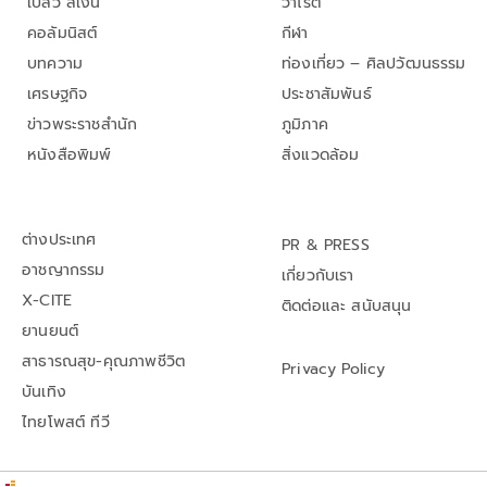
เปลว สีเงิน
วาไรตี้
คอลัมนิสต์
กีฬา
บทความ
ท่องเที่ยว – ศิลปวัฒนธรรม
เศรษฐกิจ
ประชาสัมพันธ์
ข่าวพระราชสำนัก
ภูมิภาค
หนังสือพิมพ์
สิ่งแวดล้อม
ต่างประเทศ
PR & PRESS
อาชญากรรม
เกี่ยวกับเรา
X-CITE
ติดต่อและ สนับสนุน
ยานยนต์
สาธารณสุข-คุณภาพชีวิต
Privacy Policy
บันเทิง
ไทยโพสต์ ทีวี