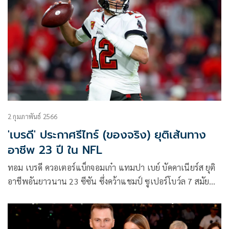
2 กุมภาพันธ์ 2566
'เบรดี' ประกาศรีไทร์ (ของจริง) ยุติเส้นทาง
อาชีพ 23 ปี ใน NFL
ทอม เบรดี ควอเตอร์แบ็กจอมเก๋า แทมปา เบย์ บัคคาเนียร์ส ยุติ
อาชีพอันยาวนาน 23 ซีซัน ซึ่งคว้าแชมป์ ซูเปอร์โบว์ล 7 สมัย
และสร้างสถิติมากมาย ในศึกอเมริกันฟุตบอล เอ็นเอฟแอล
(NFL)