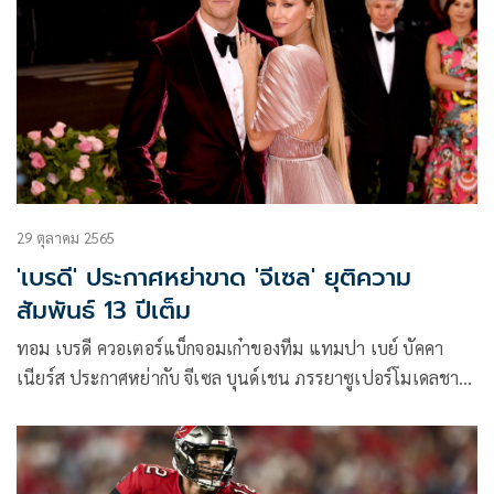
29 ตุลาคม 2565
'เบรดี' ประกาศหย่าขาด 'จีเซล' ยุติความ
สัมพันธ์ 13 ปีเต็ม
ทอม เบรดี ควอเตอร์แบ็กจอมเก๋าของทีม แทมปา เบย์ บัคคา
เนียร์ส ประกาศหย่ากับ จีเซล บุนด์เชน ภรรยาซูเปอร์โมเดลชาว
บราซิเลียน เป็นที่เรียบร้อย เมื่อวันศุกร์ที่ 28 ตุลาคมตามเวลา
ท้องถิ่นสหรัฐอเมริกา ปิดฉากชีวิตคู่ที่ยาวนานถึง 13 ปี