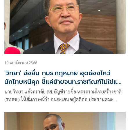
10 พฤศจิกายน 2566
'วิทยา' จ่อยื่น กมธ.กฎหมาย อุดช่องโหว่
นักโทษหนีคุก ชี้แค่ย้ายจนท.ราชทัณฑ์ไม่ใช่แก้
ปัญหา
นายวิทยา แก้วภราดัย สส.บัญชีรายชื่อ พรรครวมไทยสร้างชาติ
(รทสช.) ให้สัมภาษณ์ว่า ตนจะเสนอญัตติต่อ ประธานคณะ
กรรมาธิการการกฎหมาย การยุติธรรมและสิทธิมนุษยชน สภาผู้
แทนราษฎร เพื่อให้ศึกษากรณี นายเชาวลิต ทองด้วง หรือ เสี่ย
แป้ง นาโหนด ซึ่งเป็นนักโทษชื่อดัง