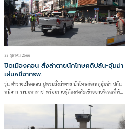
22 ตุลาคม 2566
ปิดเมืองคอน สั่งล่าตายนักโทษคดีปล้น-อุ้มฆ่า
เผ่นหนีจากรพ.
วุ่น ตำรวจเมืองคอน ปูพรมสั่งล่าตาย นักโทษก่อเหตุอุ้มฆ่า ปล้น
หนีจาก รพ.มหาราช พร้อมรวบผู้ต้องสงสัยเข้าออกบริเวณที่พัก
รักษา สอบปากคำ