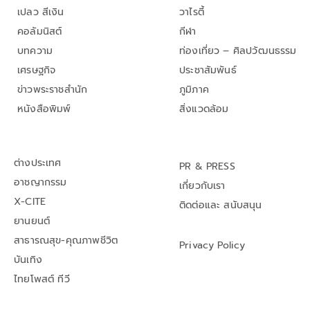
เปลว สีเงิน
วาไรตี้
คอลัมนิสต์
กีฬา
บทความ
ท่องเที่ยว – ศิลปวัฒนธรรม
เศรษฐกิจ
ประชาสัมพันธ์
ข่าวพระราชสำนัก
ภูมิภาค
หนังสือพิมพ์
สิ่งแวดล้อม
ต่างประเทศ
PR & PRESS
อาชญากรรม
เกี่ยวกับเรา
X-CITE
ติดต่อและ สนับสนุน
ยานยนต์
สาธารณสุข-คุณภาพชีวิต
Privacy Policy
บันเทิง
ไทยโพสต์ ทีวี