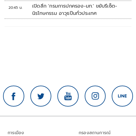
เปิดลึก 'กรมการปกครอง-มท.' ขยับรีเซ็ต-
20:45 น.
นิรโทษกรรม อาวุธปืนทั่วประเทศ
การเมือง
กรองสถานการณ์