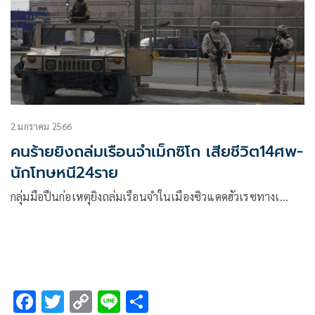
2 มกราคม 2566
คนร้ายยิงถล่มเรือนจำเม็กซิโก เสียชีวิต14ศพ-
นักโทษหนี24ราย
กลุ่มมือปืนก่อเหตุยิงถล่มเรือนจำในเมืองซิวแดดฮัวเรซทางเ…
F
T
C
Li
S