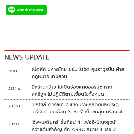
ac
wi
o
n
h
e
tt
p
e
ar
b
er
y
e
o
Li
o
n
k
k
NEWS UPDATE
เปิดลึก มหาดไทย ขยับ รีเซ็ต คุมอาวุธปืน ฝ่าย
0:01 น.
กฎหมายแทงสวน
อิหร่านกร้าว ไม่เปิดช่องแคบฮอร์มุซ หาก
21:24 น.
สหรัฐฯ ไม่ปฏิบัติตามเงื่อนไขทั้งหมด
'บิสโซลี-ดาร์ลัน' 2 แข้งบราซิลซัดคนละประตู
20:56 น.
'บุรีรัมย์' บุกเชือด 'ราชบุรี' เก็บชัยอุ่นเครื่อง 4
นัดรวด
'ชิพ-นครินทร์' รั้งท็อป 4 'เฟอร์-ปัญจรุจน์'
20:51 น.
คว้าแต้มสำคัญ ศึก ARRC สนาม 4 เรซ 2