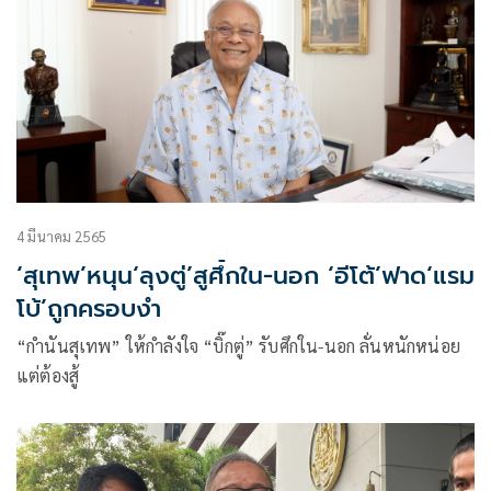
4 มีนาคม 2565
‘สุเทพ’หนุน‘ลุงตู่’สูศึ้กใน-นอก ‘อีโต้’ฟาด‘แรม
โบ้’ถูกครอบงำ
“กำนันสุเทพ” ให้กำลังใจ “บิ๊กตู่” รับศึกใน-นอก ลั่นหนักหน่อย
แต่ต้องสู้