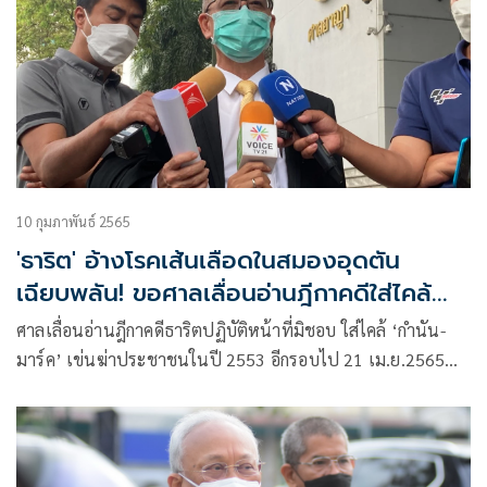
10 กุมภาพันธ์ 2565
'ธาริต' อ้างโรคเส้นเลือดในสมองอุดตัน
เฉียบพลัน! ขอศาลเลื่อนอ่านฎีกาคดีใส่ไคล้
'มาร์ค-เทือก'
ศาลเลื่อนอ่านฎีกาคดีธาริตปฏิบัติหน้าที่มิชอบ ใส่ไคล้ ‘กำนัน-
มาร์ค’ เข่นฆ่าประชาชนในปี 2553 อีกรอบไป 21 เม.ย.2565
อ้างป่วยชักเกร็งหามเข้าโรงพยาบาลมาศาลไม่ได้