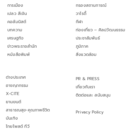
การเมือง
กรองสถานการณ์
เปลว สีเงิน
วาไรตี้
คอลัมนิสต์
กีฬา
บทความ
ท่องเที่ยว – ศิลปวัฒนธรรม
เศรษฐกิจ
ประชาสัมพันธ์
ข่าวพระราชสำนัก
ภูมิภาค
หนังสือพิมพ์
สิ่งแวดล้อม
ต่างประเทศ
PR & PRESS
อาชญากรรม
เกี่ยวกับเรา
X-CITE
ติดต่อและ สนับสนุน
ยานยนต์
สาธารณสุข-คุณภาพชีวิต
Privacy Policy
บันเทิง
ไทยโพสต์ ทีวี