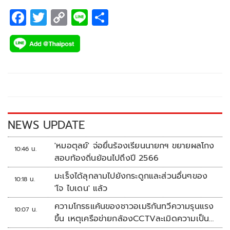
F
T
C
Li
S
ac
wi
o
n
h
e
tt
p
e
ar
b
er
y
e
o
Li
o
n
k
k
NEWS UPDATE
'หมอตุลย์' จ่อยื่นร้องเรียนนายกฯ ขยายผลโกง
10:46 น.
สอบท้องถิ่นย้อนไปถึงปี 2566
มะเร็งได้ลุกลามไปยังกระดูกและส่วนอื่นๆของ
10:18 น.
'โจ ไบเดน' แล้ว
ความโกรธแค้นของชาวอเมริกันทวีความรุนแรง
10:07 น.
ขึ้น เหตุเครือข่ายกล้องCCTVละเมิดความเป็น