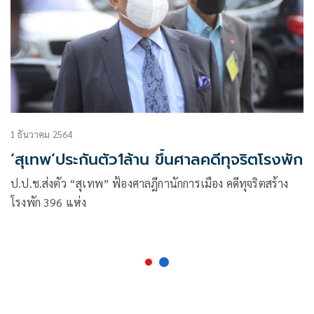
1 ธันวาคม 2564
‘สุเทพ’ประกันตัว1ล้าน ขึ้นศาลคดีทุจริตโรงพัก
ป.ป.ช.ส่งตัว “สุเทพ” ฟ้องศาลฎีกานักการเมือง คดีทุจริตสร้าง
โรงพัก 396 แห่ง