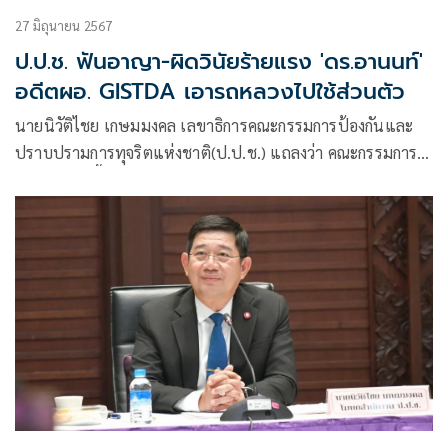
27 มิถุนายน 2567
ป.ป.ช. ฟันอาญา-ผิดวินัยร้ายแรง 'ดร.อานนท์'
อดีตผอ. GISTDA เอารถหลวงไปใช้ส่วนตัว
นายนิวัติไชย เกษมมงคล เลขาธิการคณะกรรมการป้องกันและ
ปราบปรามการทุจริตแห่งชาติ(ป.ป.ช.) แถลงว่า คณะกรรมการ
ป.ป.ช.มีมติชี้มูลความผิดนายอานนท์ สนิทวงศ์ ณ อยุธยา เมื่อ
ครั้งดำรงตำแหน่งผู้อำนวยการสำนักงานพัฒนาเทคโนโลยี
อวกาศและภูมิสารสนเทศ