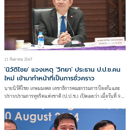
11 กันยายน 2567
'นิวัติไชย' แจงเหตุ 'วิทยา' ประธาน ป.ป.ช.คน
ใหม่ เข้ามาทำหน้าที่เป็นการชั่วคราว
นายนิวัติไชย เกษมมงคล เลขาธิการคณะกรรมการป้องกันและ
ปราบปรามการทุจริตแห่งชาติ (ป.ป.ช.) เปิดเผยว่า เมื่อวันที่ 9
ก.ย.ที่ผ่านมา ที่ประชุมคณะกรรมการ ป.ป.ช. ซึ่งขณะนี้มีทั้งหมด
6 คน