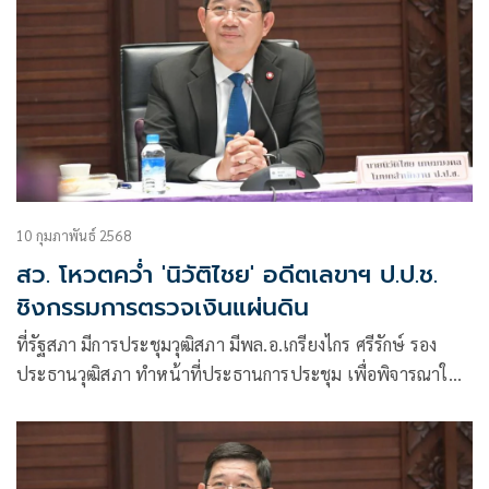
10 กุมภาพันธ์ 2568
สว. โหวตคว่ำ 'นิวัติไชย' อดีตเลขาฯ ป.ป.ช.
ชิงกรรมการตรวจเงินแผ่นดิน
ที่รัฐสภา มีการประชุมวุฒิสภา มีพล.อ.เกรียงไกร ศรีรักษ์ รอง
ประธานวุฒิสภา ทำหน้าที่ประธานการประชุม เพื่อพิจารณาให้
ความเห็นชอบบุคคลผู้ได้รับการเสนอชื่อให้ดำรงตำแหน่ง
กรรมการตรวจเงินแผ่นดิน(คตง.) จำนวน 6 คน