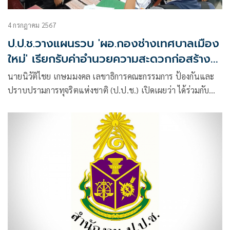
4 กรกฎาคม 2567
ป.ป.ช.วางแผนรวบ 'ผอ.กองช่างเทศบาลเมือง
ใหม่' เรียกรับค่าอำนวยความสะดวกก่อสร้าง
หอพัก
นายนิวัติไชย เกษมมงคล เลขาธิการคณะกรรมการ ป้องกันและ
ปราบปรามการทุจริตแห่งชาติ (ป.ป.ช.) เปิดเผยว่า ได้ร่วมกับ
บก.ปปป.บช