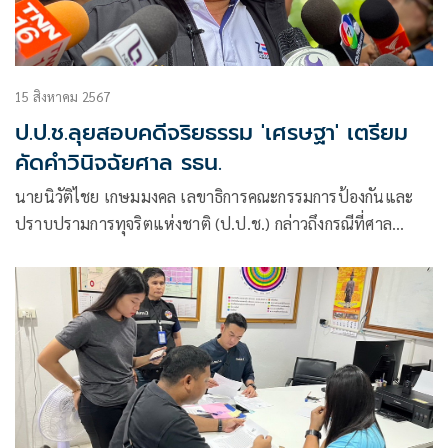
15 สิงหาคม 2567
ป.ป.ช.ลุยสอบคดีจริยธรรม 'เศรษฐา' เตรียม
คัดคำวินิจฉัยศาล รธน.
นายนิวัติไชย เกษมมงคล เลขาธิการคณะกรรมการป้องกันและ
ปราบปรามการทุจริตแห่งชาติ (ป.ป.ช.) กล่าวถึงกรณีที่ศาล
รัฐธรรมนูญวินิจฉัย