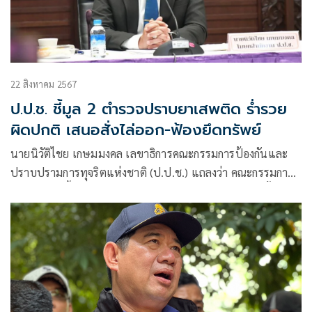
22 สิงหาคม 2567
ป.ป.ช. ชี้มูล 2 ตำรวจปราบยาเสพติด ร่ำรวย
ผิดปกติ เสนอสั่งไล่ออก-ฟ้องยึดทรัพย์
นายนิวัติไชย เกษมมงคล เลขาธิการคณะกรรมการป้องกันและ
ปราบปรามการทุจริตแห่งชาติ (ป.ป.ช.) แถลงว่า คณะกรรมการ
ป.ป.ช.มีมติชี้มูลความผิด พ.ต.อ.นพดล นิลมานนท์ เมื่อครั้งดำรง
ตำแหน่งรองผู้บังคับการ