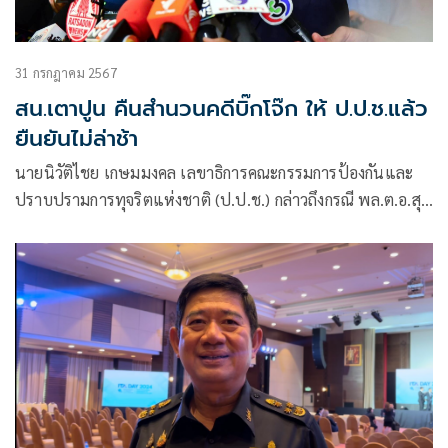
31 กรกฎาคม 2567
สน.เตาปูน คืนสำนวนคดีบิ๊กโจ๊ก ให้ ป.ป.ช.แล้ว
ยืนยันไม่ล่าช้า
นายนิวัติไชย เกษมมงคล เลขาธิการคณะกรรมการป้องกันและ
ปราบปรามการทุจริตแห่งชาติ (ป.ป.ช.) กล่าวถึงกรณี พล.ต.อ.สุร
เชษฐ์ หักพาล กับพวก ถูกกล่าวหารับเงินเว็บพนันออนไลน์ว่า
ล่าสุดสถานีตำรวจนครบาลเตาปูนส่งสำนวนมายังสำ