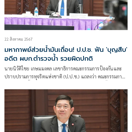
22 สิงหาคม 2567
มหากาพย์ส่วยน้ำมันเถื่อน! ป.ป.ช. ฟัน 'บุญสืบ'
อดีต ผบก.ตำรวจน้ำ รวยผิดปกติ
นายนิวัติไชย เกษมมงคล เลขาธิการคณะกรรมการป้องกันและ
ปราบปรามการทุจริตแห่งชาติ (ป.ป.ช.) แถลงว่า คณะกรรมการ
ป.ป.ช.มีมติชี้มูลความผิด นายบุญสืบ ไพรเถื่อน เมื่อครั้งดำรง
ตำแหน่งผู้บังคับการตำรวจน้ำ กองบังคับการตำรวจน้ำกอง
บัญชาการตำรวจสอบสวนกลาง