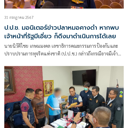
31 กรกฎาคม 2567
ป.ป.ช. มอนิเตอร์ข่าวปลาหมอคางดำ หากพบ
เจ้าหน้าที่รัฐมีเอี่ยว ก็ดึงมาดำเนินการได้เลย
นายนิวัติไชย เกษมมงคล เลขาธิการคณะกรรมการป้องกันและ
ปราบปรามการทุจริตแห่งชาติ (ป.ป.ช.) กล่าวถึงกรณีอาจมีเจ้า
หน้าที่รัฐเกี่ยวข้องกับกรณีการแพร่ระบาดปลาหมอคางดำ
ป.ป.ช.สามารถเข้าไปตรวจสอบหรือต้องรอให้การมายื่นเรื่องร้อง
เรียนมาก่อนว่า กรณีนี้ไม่จำเป็นรอให้มีผู้มายื่นเรื่องร้องเรียน