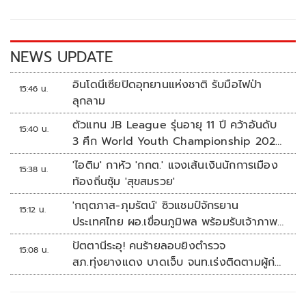
o
Li
o
n
k
k
NEWS UPDATE
อินโดนีเซียปิดอุทยานแห่งชาติ รับมือไฟป่า
15:46 น.
ลุกลาม
ตัวแทน JB League รุ่นอายุ 11 ปี คว้าอันดับ
15:40 น.
3 ศึก World Youth Championship 2026
ที่สิงคโปร์
'ไอติม' กาหัว 'กกต.' แจงเส้นเงินนักการเมือง
15:38 น.
ท้องถิ่นซุ้ม 'สุขสมรวย'
'กฤตภาส-ภุมรัตน์' ซิวแชมป์จักรยาน
15:12 น.
ประเทศไทย ผอ.เขื่อนภูมิพล พร้อมรับเจ้าภาพ
ต่อ ปี 2570
ปัตตานีระอุ! คนร้ายลอบยิงตำรวจ
15:08 น.
สภ.ทุ่งยางแดง บาดเจ็บ จนท.เร่งติดตามผู้ก่อ
เหตุ