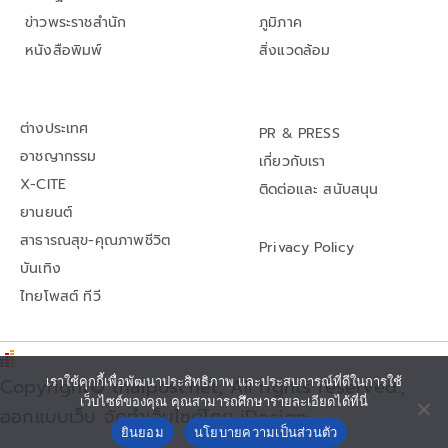
ข่าวพระราชสำนัก
ภูมิภาค
หนังสือพิมพ์
สิ่งแวดล้อม
ต่างประเทศ
PR & PRESS
อาชญากรรม
เกี่ยวกับเรา
X-CITE
ติดต่อและ สนับสนุน
ยานยนต์
สาธารณสุข-คุณภาพชีวิต
Privacy Policy
บันเทิง
ไทยโพสต์ ทีวี
Copyright© thaipost.net, All rights reserved.,
เราใช้คุกกี้เพื่อพัฒนาประสิทธิภาพ และประสบการณ์ที่ดีในการใช้
เว็บไซต์ของคุณ คุณสามารถศึกษารายละเอียดได้ที่นี่
ออกแบบเว็บ จัดทำเว็บไซต์โดย iDesign
ยินยอม
นโยบายความเป็นส่วนตัว