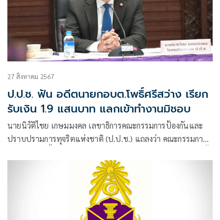
27 สิงหาคม 2567
ป.ป.ช. ฟัน อดีตนายกอบต.โพธิ์ศรีสว่าง เรียก
รับเงิน 1.9 แสนบาท แลกเข้าทำงานมิชอบ
นายนิวัติไชย เกษมมงคล เลขาธิการคณะกรรมการป้องกันและ
ปราบปรามการทุจริตแห่งชาติ (ป.ป.ช.) แถลงว่า คณะกรรมการ
ป.ป.ช. มีมติชี้มูลความผิดกรณีกล่าวหานายรังสรรค์ บุญมี เมื่อครั้ง
ดำรงตำแหน่งนายกองค์การบริหารส่วนตำบลโพธิ์ศรีสว่าง อำเภอ
โพนทอง จังหวัดร้อยเอ็ด ติดต่อเรียกรับเงินจากบุคคลที่ประสงค์จะ
เข้าทำงานที่องค์การบริหารส่วนตำบลโพธิ์ศรีสว่างโดยมิชอบ