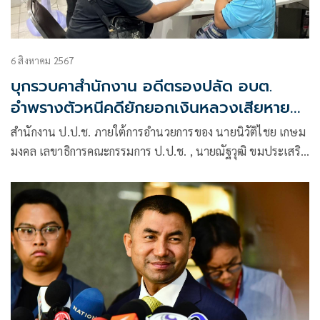
6 สิงหาคม 2567
บุกรวบคาสำนักงาน อดีตรองปลัด อบต.
อำพรางตัวหนีคดียักยอกเงินหลวงเสียหาย
50 ล้าน
สํานักงาน ป.ป.ช. ภายใต้การอํานวยการของ นายนิวัติไชย เกษม
มงคล เลขาธิการคณะกรรมการ ป.ป.ช. , นายณัฐวุฒิ ขมประเสริฐ
รองเลขาคณะกรรมการ ป.ป.ช.ภาค 3 ได้มอบหมายให้ งาน
สืบสวนคดีทุจริต