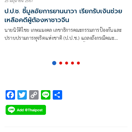
25 มิถุนายน 2567
ป.ป.ช. ชี้มูลอัยการยานนาวา เรียกรับเงินช่วย
เหลือคดีผู้ต้องหาชาวจีน
นายนิวัติไชย เกษมมงคล เลขาธิการคณะกรรมการป้องกันและ
ปราบปรามการทุจริตแห่งชาติ (ป.ป.ช.) แถลงถึงกรณีคณะ
กรรมการ ป.ป.ช. มอบหมายคณะไต่สวนเบื้องต้นเพื่อดำเนินการ
ไต่สวน กรณีกล่าวหาว่าที่ร้อยตรี อภิสัคค์ พรหมสวาสดิ์ เมื่อครั้ง
ดำรงตำแหน่งอัยการพิเศษ
F
T
C
Li
S
ac
wi
o
n
h
e
tt
p
e
ar
b
er
y
e