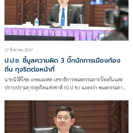
27 สิงหาคม 2567
ป.ป.ช. ชี้มูลความผิด 3 บิ๊กนักการเมืองท้อง
ถิ่น ทุจริตต่อหน้าที่
นายนิวัติไชย เกษมมงคล เลขาธิการคณะกรรมการป้องกันและ
ปราบปรามการทุจริตแห่งชาติ (ป.ป.ช.) แถลงว่า คณะกรรมการ
ป.ป.ช.มีมติชี้มูลกรณีกล่าวหานายมงคล เพ็งสมภาร เมื่อครั้งดำรง
ตำแหน่งนายกองค์การบริหารส่วนตำบลผาตั้ง