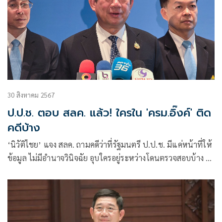
30 สิงหาคม 2567
ป.ป.ช. ตอบ สลค. แล้ว! ใครใน 'ครม.อิ๊งค์' ติด
คดีบ้าง
‘นิวัติไชย’ แจง สลค. ถามคดีว่าที่รัฐมนตรี ป.ป.ช. มีแค่หน้าที่ให้
ข้อมูล ไม่มีอำนาจวินิจฉัย อุบใครอยู่ระหว่างโดนตรวจสอบบ้าง ชี้
เป็นความลับ