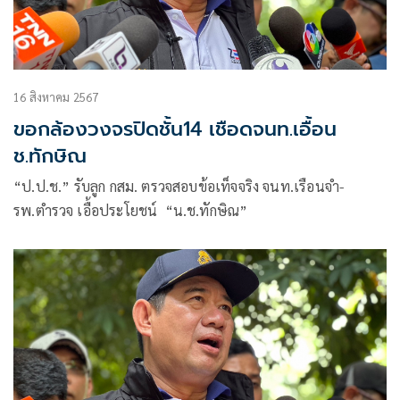
16 สิงหาคม 2567
ขอกล้องวงจรปิดชั้น14 เชือดจนท.เอื้อน
ช.ทักษิณ
“ป.ป.ช.” รับลูก กสม. ตรวจสอบข้อเท็จจริง จนท.เรือนจำ-
รพ.ตำรวจ เอื้อประโยชน์ “น.ช.ทักษิณ”