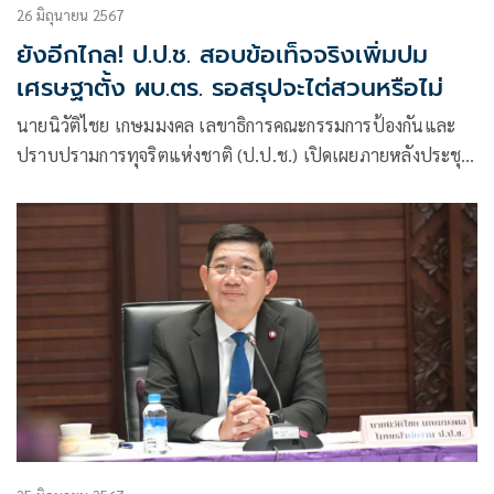
26 มิถุนายน 2567
ยังอีกไกล! ป.ป.ช. สอบข้อเท็จจริงเพิ่มปม
เศรษฐาตั้ง ผบ.ตร. รอสรุปจะไต่สวนหรือไม่
นายนิวัติไชย เกษมมงคล เลขาธิการคณะกรรมการป้องกันและ
ปราบปรามการทุจริตแห่งชาติ (ป.ป.ช.) เปิดเผยภายหลังประชุม
คณะกรรมการ ป.ป.ช. ว่า คณะกรรมการ ป.ป.ช. มีการหารือกรณี
ที่นายเศรษฐา ทวีสิน นายกรัฐมนตรี