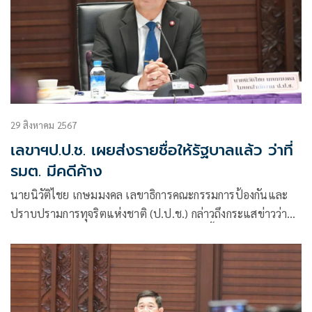
29 สิงหาคม 2567
เลขาฯป.ป.ช. เผยส่งรายชื่อให้รัฐบาลแล้ว ว่าที่
รมต. มีคดีค้าง
นายนิวัติไชย เกษมมงคล เลขาธิการคณะกรรมการป้องกันและ
ปราบปรามการทุจริตแห่งชาติ (ป.ป.ช.) กล่าวถึงกระแสข่าวว่าที่
รัฐมนตรีบางคนมีคดีใน ป.ป.ช. ว่า ก่อนหน้านี้ได้มีการส่งรายชื่อ
บุคคลที่ถูกเสนอชื่อให้ดำรงตำแหน่งรัฐมนตรีมาสอบถาม ป.ป.ช.
เพื่อตรวจสอบดูว่ามีคดีอะไรใน ป.ป.ช.หรือไม่