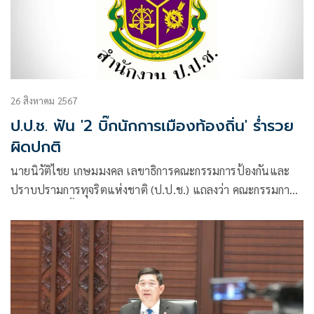
26 สิงหาคม 2567
ป.ป.ช. ฟัน '2 บิ๊กนักการเมืองท้องถิ่น' ร่ำรวย
ผิดปกติ
นายนิวัติไชย เกษมมงคล เลขาธิการคณะกรรมการป้องกันและ
ปราบปรามการทุจริตแห่งชาติ (ป.ป.ช.) แถลงว่า คณะกรรมการ
ป.ป.ช. มีมติชี้มูลความผิด นางเรณู พลเสน