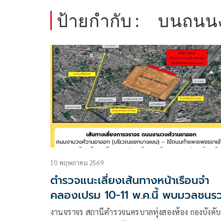
ป้ายกำกับ :
บนถนนง
10 พฤษภาคม 2569
ตำรวจแนะเลี่ยงเส้นทางหน้าเรือนจำ
คลองเปรม 10-11 พ.ค.นี้ พบมวลชนร
ตัวรอรับ ‘ทักษิณ’
งานจราจร สถานีตำรวจนครบาลทุ่งสองห้อง กองบังคั