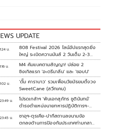
EWS UPDATE
808 Festival 2026 ไลน์อัปแรกสุดยิ่ง
1:24 น.
ใหญ่ ระเบิดความมันส์ 2 วันเต็ม 2-3
ต.ค.นี้
M4 คัมแบคตามสัญญา! ปล่อย 2
1:16 น.
ซิงเกิลแรก 'อะดรีนาลีน' และ 'ชอบU'
'ดั๊ม คาราบาว' รวมเพื่อนวัยมัธยมตั้งวง
1:02 น.
SweetCane (สวีทเคน)
โปรดเกล้าฯ 'พันเอกสุภัทร ชูตินันทน์'
23:49 น.
ดำรงตำแหน่งนายทหารปฏิบัติการฯ-
พระราชทานยศ 'พลตรี'
ซาอุฯ-ตุรเคีย-ปากีสถานลงนามข้อ
23:45 น.
ตกลงด้านการป้องกันประเทศท่ามกลาง