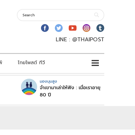
LINE : @THAIPOST
พ์
ไทยโพสต์ ทีวี
มองมุมสูง
จำเขามาเล่าให้ฟัง : เมื่อเราอายุ
80 ปี