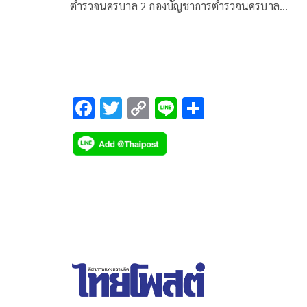
ตำรวจนครบาล 2 กองบัญชาการตำรวจนครบาล
ประชาสัมพันธ์ให้ประชาชน เลี่ยงใช้เส้นทางการจรา
บนถนนงามวงศ์วาน
F
T
C
Li
S
ac
wi
o
n
h
e
tt
p
e
ar
b
er
y
e
o
Li
o
n
k
k