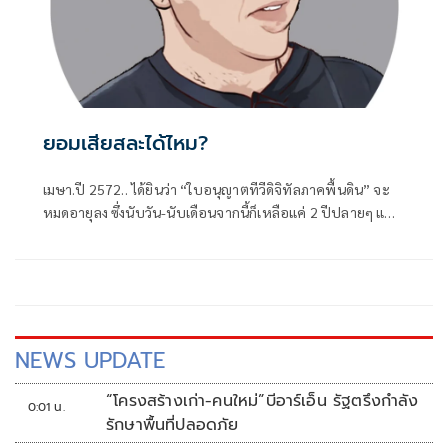
ยอมเสียสละได้ไหม?
เมษา.ปี 2572.. ได้ยินว่า “ใบอนุญาตทีวีดิจิทัลภาคพื้นดิน” จะ
หมดอายุลง ซึ่งนับวัน-นับเดือนจากนี้ก็เหลือแค่ 2 ปีปลายๆ แต่ดู
เหมือนหน่วยงานกำกับดูแล
NEWS UPDATE
“โครงสร้างเก่า-คนใหม่”บีอาร์เอ็น รัฐตรึงกำลัง
0:01 น.
รักษาพื้นที่ปลอดภัย