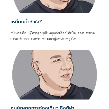
เหยียบย่ำหัวใจ?
“นี่เหรอคือ.. 'ผู้ทรงคุณวุฒิ' ที่ถูกคัดเลือกให้เป็น 'รองประธาน
กรรมาธิการการทหาร' ของสภาผู้แทนราษฎรไทย
ศูนย์กลางการท่องเที่ยวเชิงกีฬา