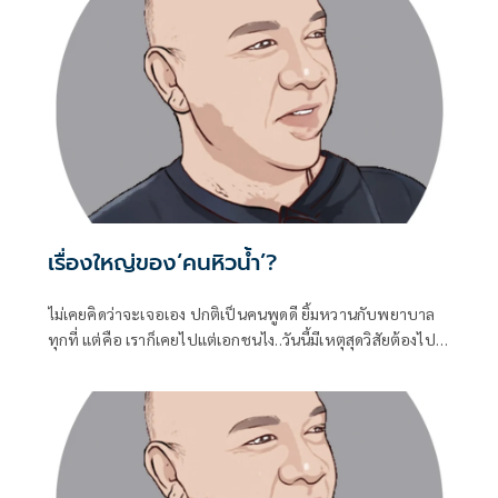
เรื่องใหญ่ของ‘คนหิวน้ำ’?
ไม่เคยคิดว่าจะเจอเอง ปกติเป็นคนพูดดี ยิ้มหวานกับพยาบาล
ทุกที่ แต่คือ เราก็เคยไปแต่เอกชนไง..วันนี้มีเหตุสุดวิสัยต้องไป..
(รพ.รัฐจ้า)