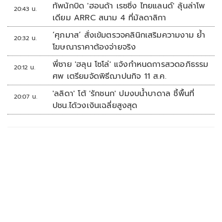
ทัพนักบิด 'ฮอนด้า เรซซิ่ง ไทยแลนด์' ลุ้นล่าโพ
20:43 น.
เดียม ARRC สนาม 4 ที่มัลดาลิกา
‘ศุภมาส’ สั่งเข้มตรวจคลินิกเสริมความงาม ย้ำ
20:32 น.
โฆษณาราคาต้องจ่ายจริง
พี่ชาย 'ฮลุน โซโล่' แจ้งกำหนดการสวดอภิธรรม
20:12 น.
ศพ เตรียมจัดพิธีฌาปนกิจ 11 ส.ค.
'ลลิดา' โต้ 'รักชนก' ปมงบน้ำบาดาล ชี้พื้นที่
20:07 น.
ปชน.ได้วงเงินเฉลี่ยสูงสุด