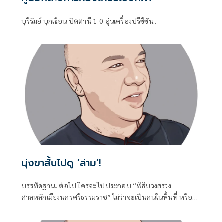
บุรีรัมย์ บุกเฉือน ปัตตานี 1-0 อุ่นเครื่องปรีซีซัน..
นุ่งขาสั้นไปดู ‘ล่าม’!
บรรทัดฐาน.. ต่อไป ใครจะไปประกอบ “พิธีบวงสรวง
ศาลหลักเมืองนครศรีธรรมราช” ไม่ว่าจะเป็นคนในพื้นที่ หรือ
คนจังหวัด-ภาคอื่นใด..