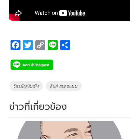
F
T
C
Li
S
ac
wi
o
n
h
e
tt
p
e
ar
b
er
y
e
o
Li
Tags
วิสามัญบันเทิง
สันต์ สะตอแมน
o
n
k
k
ข่าวที่เกี่ยวข้อง